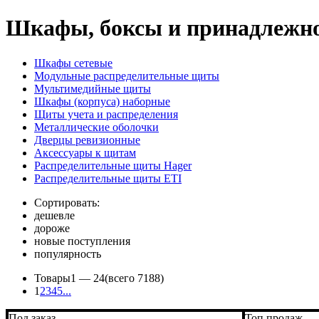
Шкафы, боксы и принадлежно
Шкафы сетевые
Модульные распределительные щиты
Мультимедийные щиты
Шкафы (корпуса) наборные
Щиты учета и распределения
Металлические оболочки
Дверцы ревизионные
Аксессуары к щитам
Распределительные щиты Hager
Распределительные щиты ETI
Сортировать:
дешевле
дороже
новые поступления
популярность
Товары
1 —
24
(всего 7188)
1
2
3
4
5
...
Под заказ
Топ продаж