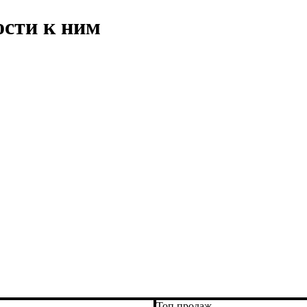
сти к ним
Топ продаж