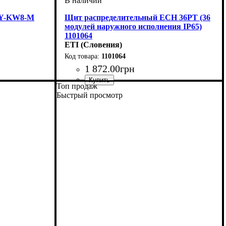
EY-KW8-M
Щит распределительный ECH 36PT (36
модулей наружного исполнения IP65)
1101064
ETI (Словения)
1101064
1 872
.
00
грн
Топ продаж
Тип изделия
Монтаж
Материал
Внутреннее наполнение
Количество модулей
Количество рядов
Дверца
Высота
Ширина
Глубина
Пылевлагозащита
Серия
: ECH
: прозрачная
: 535
: наружный
: 145
: 320
: пластик
: щит
: 3
: IP65
: 36
: модульный
Быстрый просмотр