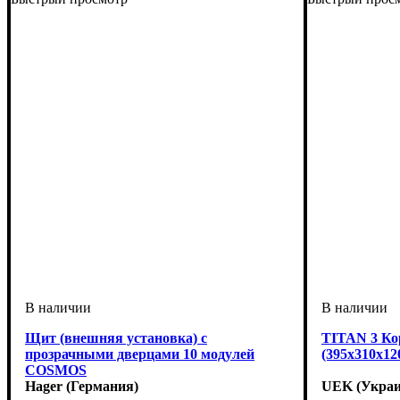
Щит (внешняя установка) с
TITAN 3 Ко
прозрачными дверцами 10 модулей
(395х310х1
COSMOS
Hager (Германия)
UEK (Украи