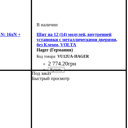
 N: 16xN +
Щит на 12 (14) модулей, внутренней
установки с металлическими дверями,
без Клемм, VOLTA
Hager (Германия)
VU12UA-HAGER
2 774
.
20
грн
Под заказ
еммами, клеммы
дульный
Тип изделия
Монтаж
Материал
Внутреннее наполнение
Количество модулей
Количество рядов
Дверца
Высота
Ширина
Глубина
Пылевлагозащита
Серия
: Volta
: непрозрачная
: 340
: внутренний
: 90
: 335
: металл + пластик
: щит
: 1
: IP30
: 12
: модульный
Быстрый просмотр