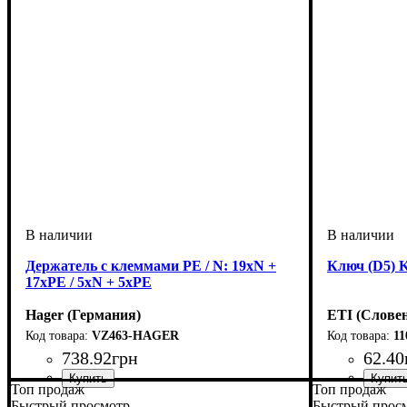
Держатель с клеммами PE / N: 19xN +
Ключ (D5) 
17xPE / 5xN + 5xPE
Hager (Германия)
ETI (Слове
VZ463-HAGER
11
738
.
92
грн
62
.
40
Топ продаж
Топ продаж
Тип изделия
Аксессуары
Монтаж
Внутреннее наполнение
Количество модулей
Количество рядов
Серия
: Volta
: внутренний
: держатель с клеммами, клеммы
: аксессуар
: 3
: 36
: модульный
Тип изделия
Аксессуары
Серия
: GT
Быстрый просмотр
Быстрый прос