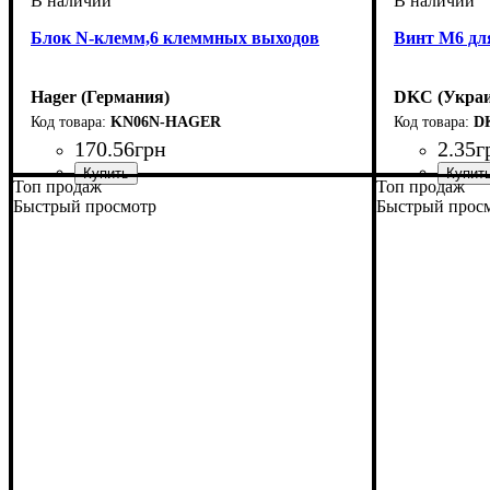
Блок N-клемм,6 клеммных выходов
Винт М6 дл
Hager (Германия)
DKC (Украи
KN06N-HAGER
D
170
.
56
грн
2
.
35
г
Топ продаж
Топ продаж
Тип изделия
Аксессуары
Монтаж
Внутреннее наполнение
Серия
Устройство
: Volta
: внутренний, наружный
: распределительный блок
: клеммы
: аксессуар
: модульный
Тип изделия
Аксессуары
Серия
: RAM
Быстрый просмотр
Быстрый прос