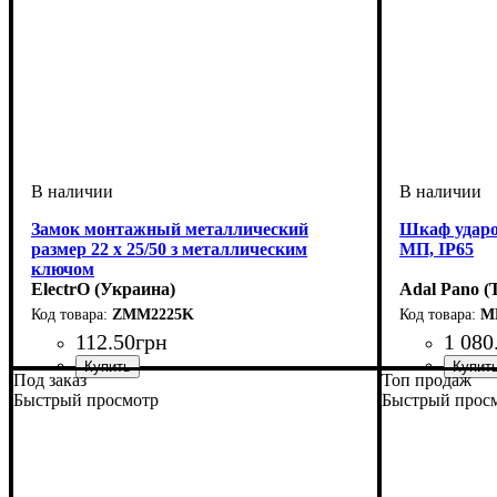
Замок монтажный металлический
Шкаф ударо
размер 22 х 25/50 з металлическим
МП, IP65
ключом
ElectrO (Украина)
Adal Pano (
ZMM2225K
M
112
.
50
грн
1 080
Под заказ
Топ продаж
Тип изделия
Аксессуары
: замок
: аксессуар
Тип изделия
Монтаж
Материал
Внутреннее 
Дверца
Высота
Ширина
Глубина
Пылевлагоз
: неп
: 350
: на
: 15
: 25
: 
Быстрый просмотр
Быстрый прос