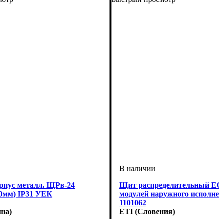
рпус металл. ЩРв-24
Щит распределительный EC
20мм) IP31 УЕК
модулей наружного исполне
1101062
на)
ETI (Словения)