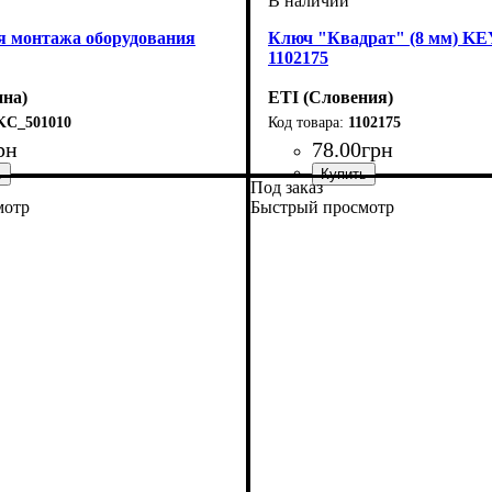
я монтажа оборудования
Ключ "Квадрат" (8 мм) K
1102175
на)
ETI (Словения)
KC_501010
1102175
рн
78
.
00
грн
Под заказ
 box
: метизы
: аксессуар
Тип изделия
Аксессуары
Серия
: GT
: ключ
: аксессуар
мотр
Быстрый просмотр