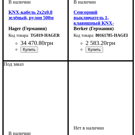
KNX-кабель 2х2х0.8
Сенсорний
зелёный, рулон 500м
выключатель 1-
клавишный KNX-
Hager (Германия)
TP+EASY S.1/B.x
Berker (Германия)
алюминь/антрацит
TG019-HAGER
80161785-HAGER
34 470
.
80
грн
2 583
.
20
грн
Под заказ