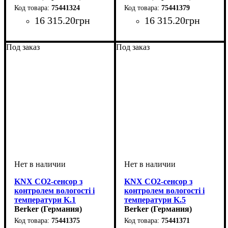
75441324
75441379
16 315
.
20
грн
16 315
.
20
грн
Под заказ
Под заказ
KNX CO2-сенсор з
KNX CO2-сенсор з
контролем вологості і
контролем вологості і
температури K.1
температури K.5
антрацит
Berker (Германия)
алюміній
Berker (Германия)
75441375
75441371