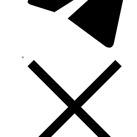
TEKPAN (Турция)
TeleTec (Украина)
TEM (Словения)
Tense (Турция)
Terneo (Украина)
Testboy (Германия)
UEC (Украина)
UEK (Украина)
Vargo (Украина)
Vector VS
Vimar (Италия)
Volter (Украина)
Volterm (Украина)
Wago (Германия)
Wallbox (Испания)
WURTH (Германия)
Zubr (Украина)
АС Привод (Украина)
АСКО-УКРЕМ (Украина)
Билмакс
Запорожский завод цветных металлов (ЗЗЦМ)