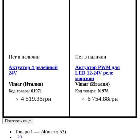
Актуатор 4-релейный
Актуатор PWM для
24V
LED 12-24V реле
морской
Vimar (Италия)
Vimar (Италия)
01971
01978
4 519
.
36
грн
6 754
.
88
грн
Тип электрофурнитуры
Серия
Цвет
: Светло-серый
: Vimar
:
Тип электрофурнитуры
Серия
Цвет
: Светло-серый
: Vimar
:
Актуаторы
Актуаторы
Показать еще
Товары
1 —
24
(всего 53)
1
2
3