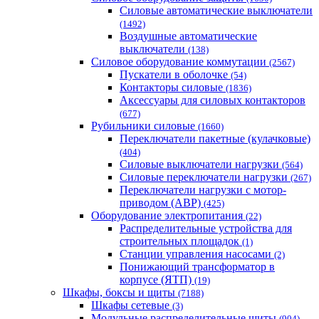
Силовые автоматические выключатели
(1492)
Воздушные автоматические
выключатели
(138)
Силовое оборудование коммутации
(2567)
Пускатели в оболочке
(54)
Контакторы силовые
(1836)
Аксессуары для силовых контакторов
(677)
Рубильники силовые
(1660)
Переключатели пакетные (кулачковые)
(404)
Силовые выключатели нагрузки
(564)
Cиловые переключатели нагрузки
(267)
Переключатели нагрузки с мотор-
приводом (АВР)
(425)
Оборудование электропитания
(22)
Распределительные устройства для
строительных площадок
(1)
Станции управления насосами
(2)
Понижающий трансформатор в
корпусе (ЯТП)
(19)
Шкафы, боксы и щиты
(7188)
Шкафы сетевые
(3)
Модульные распределительные щиты
(904)