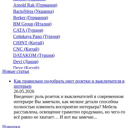
Arnold Rak (Германия)
BactoSfera (Украина)
Berker (Германия)
BM Group (Италия)
CATA (Турция)
Cetinkaya Pano (Турция)
CHINT (Китай)
CNC (Китай)
DATAKOM (Турция)
Devi (Дания)
Deye (Китай)
Новые статьи
DigiTop (Украина)
DKC (Украина)
Как правильно подобрать цвет розетки и выключателя в
интерьер
Dyness (Китай)
26.05.2026
E.NEXT (Украина)
Введение: роль розеток и выключателей в современном
EAE Electric
интерьере Вы замечали, как мелкие детали способны
Eastron (Китай)
полностью изменить восприятие интерьера? Мебель
Eaton (США)
расставлена, освещение грамотно продумано, но чего-то
всё равно не хватает… И вот вы замечае...
ElectrO (Украина)
Eleks (Украина)
Новинки