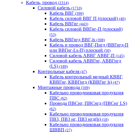
Кабель, провод
(2314)
Силовой кабель
(1710)
Кабель ВВГ
(390)
Кабель силовой ВВГ П (плоский)
(40)
Кабель ВВГнг
(443)
Кабель силовой ВВГнг-П (плоский)
(53)
Кабель ВВГнгд ВВГ-ls
(398)
Кабель и провод ВВГ-Пнгд (ВВГнгд-П
или ВВГнг-Ls-П) плоский
(50)
Силовой кабель АВВГ АВВГ-П
(145)
Силовой кабель АВВГнг, АВВГнгд
(LS)
(189)
Контрольные кабеля
(47)
Кабель контрольный медный КВВГ,
КВВГнг, КВВГнгд (КВВГнг ls)
(47)
Монтажные провода
(169)
Кабельно проводниковая продукция
ПВС
(62)
Провода ПВСнг, ПВСнгд (ПВСнг LS)
(62)
Кабельно проводниковая продукция
ПВ3, ПВ3 нг, ПВ3 нгд(ls)
(18)
Кабельно проводниковая продукция
ШВВП
(27)