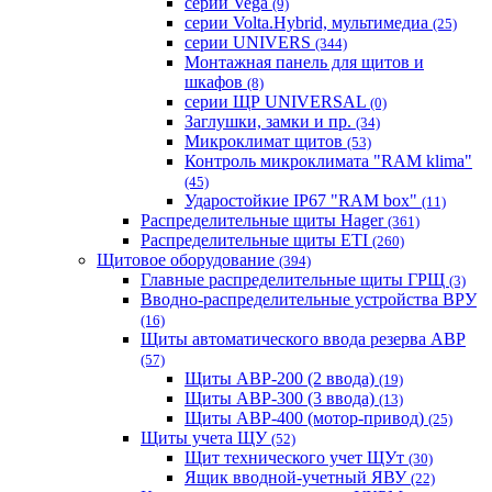
серии Vega
(9)
серии Volta.Hybrid, мультимедиа
(25)
серии UNIVERS
(344)
Монтажная панель для щитов и
шкафов
(8)
серии ЩР UNIVERSAL
(0)
Заглушки, замки и пр.
(34)
Микроклимат щитов
(53)
Контроль микроклимата "RAM klima"
(45)
Ударостойкие IP67 "RAM box"
(11)
Распределительные щиты Hager
(361)
Распределительные щиты ETI
(260)
Щитовое оборудование
(394)
Главные распределительные щиты ГРЩ
(3)
Вводно-распределительные устройства ВРУ
(16)
Щиты автоматического ввода резерва АВР
(57)
Щиты АВР-200 (2 ввода)
(19)
Щиты АВР-300 (3 ввода)
(13)
Щиты АВР-400 (мотор-привод)
(25)
Щиты учета ЩУ
(52)
Щит технического учет ЩУт
(30)
Ящик вводной-учетный ЯВУ
(22)