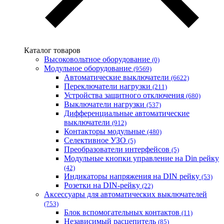
Каблекс Одесса
Мегомметр (Украина)
Новатек-Электро (Украина)
Одескабель Одесский кабельный завод
Каталог товаров
Промфактор
Высоковольтное оборудование
(0)
Термофит
Модульное оборудование
(9569)
Укрэнерго-Альянс (Украина)
Автоматические выключатели
(6622)
Переключатели нагрузки
(211)
Устройства защитного отключения
(680)
Выключатели нагрузки
(537)
Дифференциальные автоматические
выключатели
(912)
Контакторы модульные
(480)
Селективное УЗО
(5)
Преобразователи интерфейсов
(5)
Модульные кнопки управление на Din рейку
(42)
Индикаторы напряжения на DIN рейку
(53)
Розетки на DIN-рейку
(22)
Аксессуары для автоматических выключателей
(753)
Блок вспомогательных контактов
(11)
Независимый расцепитель
(85)