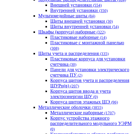
Внешней установки
(554)
Внутренней установки
(350)
Мультимедийные щиты
(84)
Щиты внешней установки
(30)
Щиты внутренней установки
(54)
Шкафы (корпуса) наборные
(322)
Пластиковые наборные
(14)
Пластиковые с монтажной панелью
(308)
Щиты учета и распределения
(335)
Пластиковые корпуса для установки
счетчика
(30)
Панели для установки электрического
счетчика ПУ
(2)
Корпуса щитов учета и распределения
ЩУРн(в)
(207)
Корпуса щитов ввода и учета
электроэнергии ЩУ
(0)
Корпуса щитов этажных ЩЭ
(96)
Металлические оболочки
(3855)
Металлические наборные
(1707)
Корпус устройства этажного
распределительного модульного УЭРМ
(0)