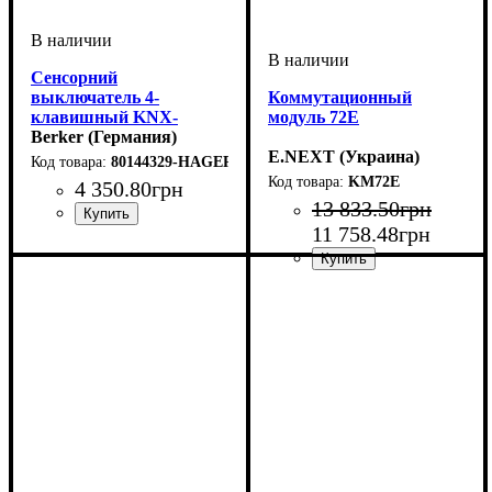
Сенсорний
выключатель 4-
Коммутационный
клавишный KNX-
модуль 72E
TP+EASY Q.x полярная
Berker (Германия)
белизна
E.NEXT (Украина)
80144329-HAGER
KM72E
4 350
.
80
грн
13 833
.
50
грн
11 758
.
48
грн