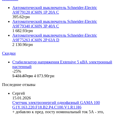
Entes (Турция)
Автоматический выключатель Schneider-Electric
EON (Таиланд)
A9F79120 iC60N 1P 20A C
ETI (Словения)
395
.
62
грн
ETREL (Словения)
Автоматический выключатель Schneider-Electric
Evrosvet (Украина)
A9F79340 iC60N 3P 40A C
Extherm (Германия)
1 682
.
93
грн
Автоматический выключатель Schneider-Electric
F&F (Польша)
A9F75263 iC60N 2P 63A D
FRER (Италия)
2 130
.
96
грн
FS (Украина)
Скидки
Galkat (Украина)
GAMA (Украина)
Стабилизатор напряжения Extensive 5 кВА электронный
GENERICA (Китай)
настенный
Gewiss (Италия)
-25%
Ginlong Solis (Китай)
5 431
.
87
грн
4 073
.
90
грн
GreenVision (Китай)
Последние отзывы
Hager (Германия)
Haupa (Германия)
Сергей
15.01.2026
HD Hyundai Electric (Корея)
Счетчик электроэнергий однофазный GAMA 100
Hemstedt (Германия)
G1Y.163.220.F18.B2.P4.C100.V1.R1.H6
Horoz Electric (Турция)
+ добавлю к пред. посту номинальный ток 5А - это,