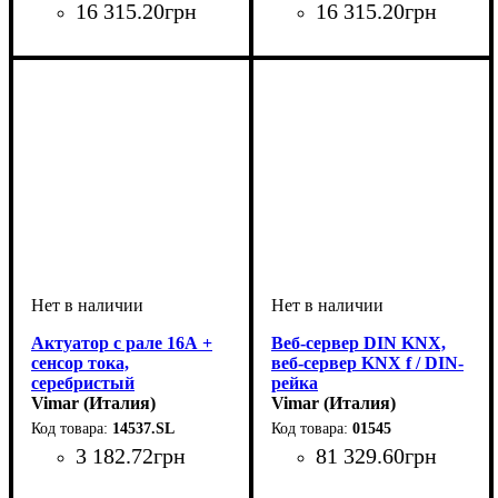
16 315
.
20
грн
16 315
.
20
грн
Актуатор с рале 16А +
Веб-сервер DIN KNX,
сенсор тока,
веб-сервер KNX f / DIN-
серебристый
рейка
Vimar (Италия)
Vimar (Италия)
14537.SL
01545
3 182
.
72
грн
81 329
.
60
грн
Тип электрофурнитуры
Серия
Цвет
: Серебро
: Plana
:
Тип электрофурнитуры
Серия
Цвет
: Светло-серый
: Vimar
:
Актуаторы
Программы