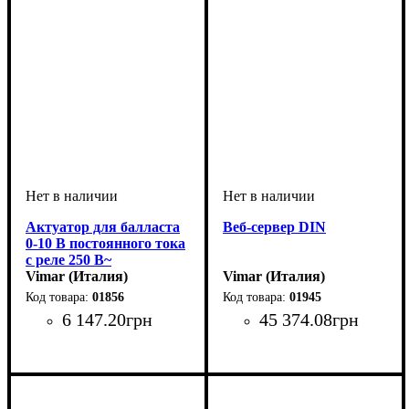
Актуатор для балласта
Веб-сервер DIN
0-10 В постоянного тока
с реле 250 В~
Vimar (Италия)
Vimar (Италия)
01856
01945
6 147
.
20
грн
45 374
.
08
грн
Тип электрофурнитуры
Серия
Цвет
: Светло-серый
: Vimar
:
Тип электрофурнитуры
Серия
Цвет
: Светло-серый
: Vimar
:
Актуаторы
Программы