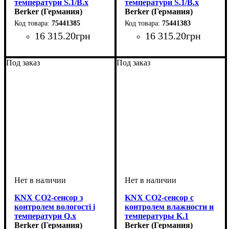
температури S.1/B.x
температури S.1/B.x
антрацит
Berker (Германия)
алюміній
Berker (Германия)
75441385
75441383
16 315
.
20
грн
16 315
.
20
грн
Под заказ
Под заказ
KNX CO2-сенсор з
KNX CO2-сенсор с
контролем вологості і
контролем влажности и
температури Q.x
температуры K.1
алюміній
Berker (Германия)
пол.белизна
Berker (Германия)