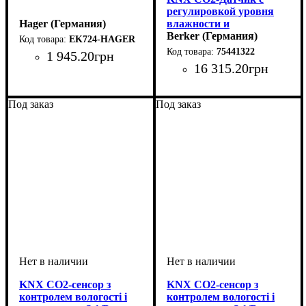
регулировкой уровня
Hager (Германия)
влажности и
температуры, Q.х, цвет:
Berker (Германия)
EK724-HAGER
белый, с эффектом
75441322
1 945
.
20
грн
бархата
16 315
.
20
грн
Под заказ
Под заказ
KNX CO2-сенсор з
KNX CO2-сенсор з
контролем вологості і
контролем вологості і