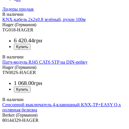
Лидеры продаж
KNX-кабель 2х2х0.8 зелёный, рулон 100м
Hager (Германия)
TG018-HAGER
6 420
.
44
грн
Патч-модуль RJ45 CAT6 STP на DIN-рейку
Hager (Германия)
TN002S-HAGER
1 068
.
00
грн
Сенсорний выключатель 4-клавишный KNX-TP+EASY Q.x
полярная белизна
Berker (Германия)
80144329-HAGER