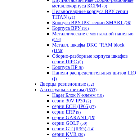
Крупногабаритные сборно-разборные
металлокорпуса КСРМ
(0)
Цельносварные корпуса ВРУ серии
TITAN
(21)
Корпуса ВРУ IP31 серии SMART
(26)
Корпуса ВРУ
(10)
Металлические с монтажной панелью
(954)
Металл. шкафы DKC "RAM block"
(1130)
Сборно-разборные корпуса шкафов
серии ШРС
(0)
Корпуса ПР
(6)
Панели распределительных щитов ЩО
(1)
Дверцы ревизионные
(52)
Аксессуары к щитам
(1633)
Hager Блок N-клемм
(19)
серии 30V IP30
(2)
серии ECH (IP65)
(7)
серии ERP
(9)
серии GARANT
(15)
серии GOLF
(50)
серии GT (IP65)
(14)
серии KVR
(30)