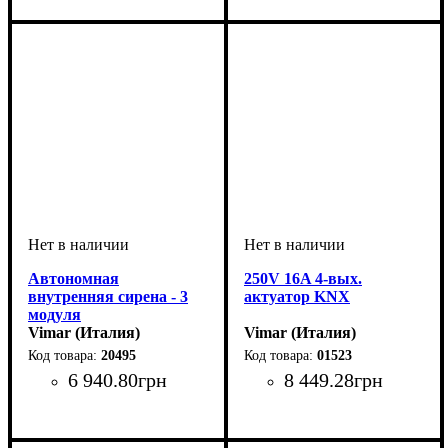
Автономная
250V 16A 4-вых.
внутренняя сирена - 3
актуатор KNX
модуля
Vimar (Италия)
Vimar (Италия)
20495
01523
6 940
.
80
грн
8 449
.
28
грн
Тип электрофурнитуры
Серия
Цвет
: Серый
: Eikon
:
Тип электрофурнитуры
Серия
Цвет
: Светло-серый
: Vimar
:
Сирены
Актуаторы