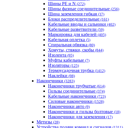
Шины PE и N
(272)
Шины фазные соединительные
(256)
Шина заземления гибкая
(37)
Блоки распределительные
(161)
Кабельные вводы и сальники
(402)
Кабельные разветвители
(59)
Маркировка для кабелей
(405)
Кабельная оплетка
(5)
Спиральная обвязка
(80)
Хомуты, стяжки, скобы
(844)
Изолента
(95)
Муфты кабельные
(7)
Изоляторы
(125)
Термоусадочная трубка
(1412)
Наклейки
(98)
Наконечники
(3283)
Наконечники трубчатые
(614)
Гильзы соединительные
(374)
Кабельные наконечники
(723)
Силовые наконечники
(1528)
Наконечники авто
(9)
Наконечники и гильзы болтовые
(18)
Наконечники для заземления
(17)
Метизы
(28)
Устройства подачи команд и сигналов
(1311)