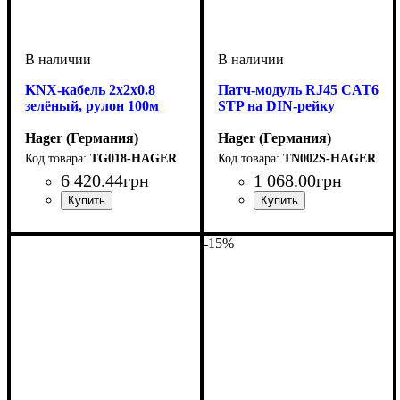
KNX-кабель 2х2х0.8
Патч-модуль RJ45 CAT6
зелёный, рулон 100м
STP на DIN-рейку
Hager (Германия)
Hager (Германия)
TG018-HAGER
TN002S-HAGER
6 420
.
44
грн
1 068
.
00
грн
-15%