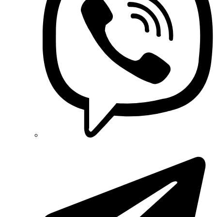
Phoenix Contact (Германия)
Plank Electrotechnic (Украина)
Pro'sKit (Тайвань)
PYLONTECH (Китай)
Radpol (Польша)
Raut (Украина)
Reliance (Украина)
REM POWER (Словения)
Schneider-Electric (Франция)
Selec (Индия)
SEZ (Словакия)
Siemens (Германия)
Smart-MAIC
Socomec (Франция)
SOFAR (Китай)
Sungrow (Китай)
TAB (Словения)
Takel (Украина)
Technoelectric (Италия)
Technosystems (Украина)