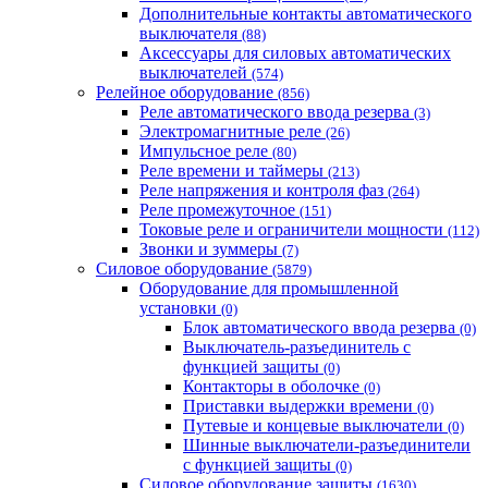
Дополнительные контакты автоматического
выключателя
(88)
Аксессуары для силовых автоматических
выключателей
(574)
Релейное оборудование
(856)
Реле автоматического ввода резерва
(3)
Электромагнитные реле
(26)
Импульсное реле
(80)
Реле времени и таймеры
(213)
Реле напряжения и контроля фаз
(264)
Реле промежуточное
(151)
Токовые реле и ограничители мощности
(112)
Звонки и зуммеры
(7)
Силовое оборудование
(5879)
Оборудование для промышленной
установки
(0)
Блок автоматического ввода резерва
(0)
Выключатель-разъединитель с
функцией защиты
(0)
Контакторы в оболочке
(0)
Приставки выдержки времени
(0)
Путевые и концевые выключатели
(0)
Шинные выключатели-разъединители
с функцией защиты
(0)
Силовое оборудование защиты
(1630)