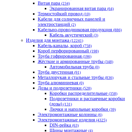
Витая пара
(234)
Экранированная витая пара
(64)
Термостойкий провод
(10)
Кабели для солнечных панелей и
электростанций
(2)
Кабельно-проводниковая продукция
(886)
Кабель акустический
(3)
Изделия для монтажа
(12241)
Кабель-каналы, короб
(758)
Короб перфорированный
(198)
Труба гофрированная
(196)
Жёсткие и армированные трубы
(348)
Автомобильная труба
(0)
Труба двустенная
(91)
Металлорукав и стальные трубы
(836)
Труба алюминиевая
(0)
Дозы и подрозетники
(528)
Коробки распределительные
(358)
Подрозетники и распаячные коробки
(дозы)
(131)
Лючки и напольные коробки
(39)
Электромонтажные колонны
(6)
Электромонтажные изделия
(4325)
DIN-рейка
(63)
Шины монтажные
(4)