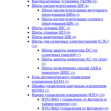
Конденсаторные установки УКРМ
(41)
Щиты распределительные ЩР
(6)
Щиты распределительные модульного
оборудования ЩРм
(3)
Щиты распределительные силового
оборудования ЩРс
(3)
Щиты силовые ЩС
(3)
Щиты этажные ЩЭ
(8)
Щиты квартирные ЩК
(4)
Щиты для солнечных электростанций (СЭС)
(13)
Щиты защиты инвертора DC (от
солнечных панелей)
(7)
Щиты защиты инвертора AC (от сети)
(3)
Щиты подключение секций АКБ к
инвертору ЩПС
(3)
Блок автоматического управления
освещением БАУО
(3)
Шкафы управления наружным освещением
ШУНО
(2)
Ящики управления освещением (ЯУО)
(29)
ЯУО-9601 ( управление от фотореле и
таймер времени)
(10)
ЯУО-9602 (управления от фотореле)
(9)