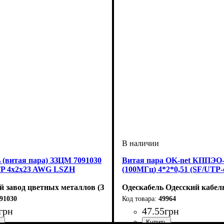
 (витая пара) ЗЗЦМ 7091030
Витая пара OK-net КППЭО
TP 4x2x23 AWG LSZH
(100МГц) 4*2*0,51 (SF/UTP-
й завод цветных металлов (ЗЗЦМ)
Одескабель Одесский кабел
91030
49964
грн
47
.
55
грн