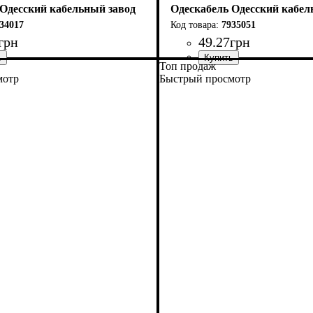
 Одесский кабельный завод
Одескабель Одесский кабел
34017
7935051
грн
49
.
27
грн
Топ продаж
я
ПЭ
6
: 4*2*0,57
Категория
Тип
Конструкция
Оболочка
: F/FTP
: ПВХ
: 7
: 4*2*0,56
мотр
Быстрый просмотр