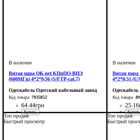
Витая пара OK-net КПпПО-ВПЭ
Витая пара
(600МГц) 4*2*0,56 (S/FTP-cat.7)
4*2*0,51 (U
Одескабель Одесский кабельный завод
Одескабель
7935052
49
64
.
44
грн
25
.
16
Топ продаж
Топ продаж
Категория
Тип
Конструкция
Оболочка
: S/FTP
: ПЭ
: 7
: 4*2*0,56
Категория
Тип
Конструкци
Оболочка
: U/UTP
: 
: 
Быстрый просмотр
Быстрый прос