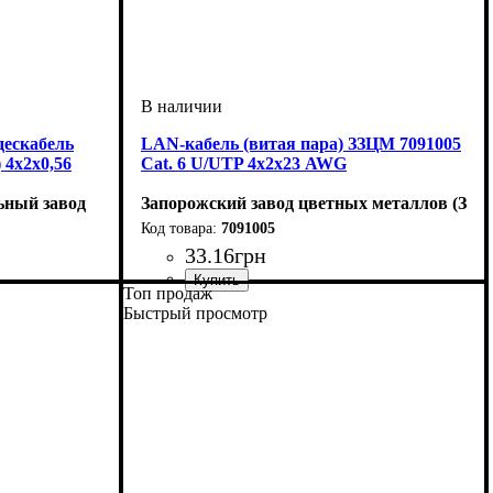
дескабель
LAN-кабель (витая пара) ЗЗЦМ 7091005
4х2х0,56
Cat. 6 U/UTP 4х2х23 AWG
ьный завод
Запорожский завод цветных металлов (ЗЗЦ
7091005
33
.
16
грн
Топ продаж
Категория
Тип
: U/UTP
: 6
Быстрый просмотр