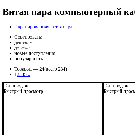
Витая пара компьютерный ка
Экранированная витая пара
Сортировать:
дешевле
дороже
новые поступления
популярность
Товары
1 —
24
(всего 234)
1
2
3
4
5
...
Топ продаж
Топ продаж
Быстрый просмотр
Быстрый прос