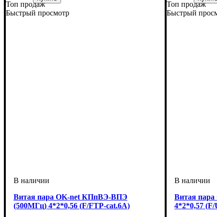
Топ продаж
Топ продаж
Категория
Тип
: U/UTP
: 5е
Категория
Тип
Оболочка
: U/UTP
: 
: 
Быстрый просмотр
Быстрый прос
Витая пара OK-net КПпВЭ-ВПЭ
Витая пара
(500МГц) 4*2*0,56 (F/FTP-cat.6A)
4*2*0,57 (F/