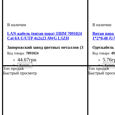
LAN-кабель (витая пара) ЗЗЦМ 7091024
Витая пара
Cat 6A U/UTP 4x2x23 AWG LSZH
1*2*0,48 (U/
Запорожский завод цветных металлов (ЗЗЦМ)
Одескабель
7091024
49
44
.
67
грн
5
.
76
г
Топ продаж
Топ продаж
Категория
Тип
Оболочка
: U/UTP
: LSZH
: 6А
Категория
Тип
Конструкци
Оболочка
: U/UTP
: 
: 
Быстрый просмотр
Быстрый прос