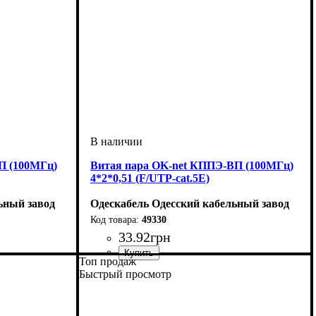
П (100МГц)
Витая пара OK-net КППЭ-ВП (100МГц)
4*2*0,51 (F/UTP-cat.5E)
ьный завод
Одескабель Одесский кабельный завод
49330
33
.
92
грн
Топ продаж
Категория
Тип
Конструкция
Оболочка
: F/UTP
: ПЭ
: 5е
: 4*2*0,51
Быстрый просмотр