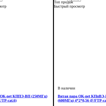
Топ продаж
LSZH
6А
Категория
Тип
Конструкция
Оболочка
: SF/UTP
: ПЭ
: 5е
: 4*2*0,51
мотр
Быстрый просмотр
 OK-net КППЭ-ВП (250МГц)
Витая пара OK-net КПпВЭ
UTP-cat.6)
(600МГц) 4*2*0,56 (F/FTP-ca