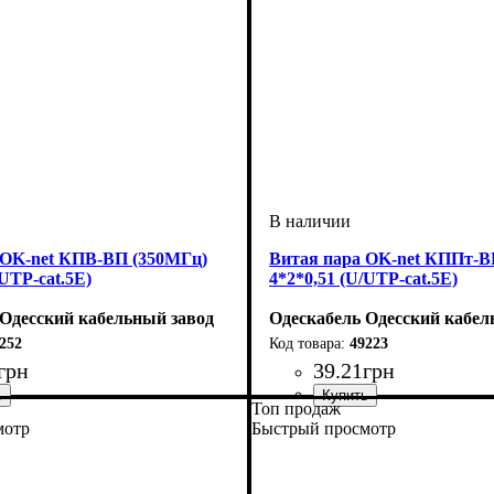
 OK-net КПВ-ВП (350МГц)
Витая пара OK-net КППт-В
/UTP-cat.5E)
4*2*0,51 (U/UTP-cat.5E)
 Одесский кабельный завод
Одескабель Одесский кабел
252
49223
грн
39
.
21
грн
Топ продаж
я
ПВХ
5е
: 4*2*0,51
Категория
Тип
Конструкция
Оболочка
Особенности
: U/UTP
: ПЭ
: 5е
: трос 7*0,5
: 4*2*0,51
мотр
Быстрый просмотр