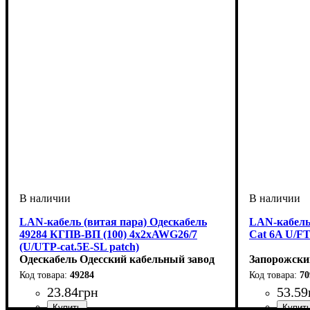
LAN-кабель (витая пара) Одескабель
LAN-кабель
49284 КГПВ-ВП (100) 4х2хAWG26/7
Cat 6A U/F
(U/UTP-cat.5E-SL patch)
Одескабель Одесский кабельный завод
Запорожски
49284
70
23
.
84
грн
53
.
59