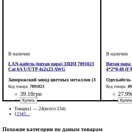
LAN-кабель (витая пара) ЗЗЦМ 7091023
Витая пара
Cat 6A U/UTP 4x2x23 AWG
4*2*0,48 (F
Запорожский завод цветных металлов (ЗЗЦМ)
Одескабель
7091023
49
39
.
18
грн
27
.
99
Категория
Тип
: U/UTP
: 6А
Категория
Тип
Конструкци
Оболочка
: F/UTP
: 
: 
Товары
1 —
24
(всего 234)
1
2
3
4
5
...
Похожие категории по даным товарам