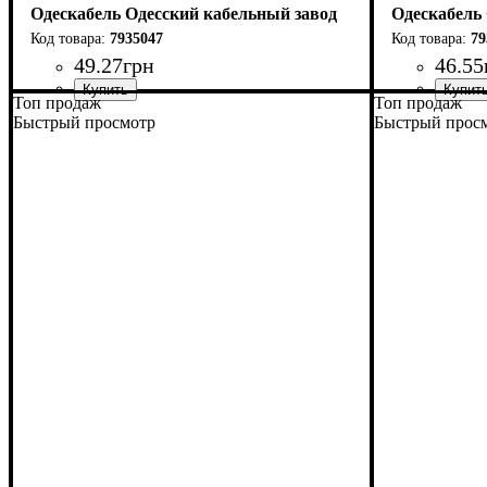
Одескабель Одесский кабельный завод
Одескабель
7935047
79
49
.
27
грн
46
.
55
Топ продаж
Топ продаж
Категория
Тип
Конструкция
Оболочка
: F/FTP
: ПВХ
: 6А
: 4*2*0,56
Категория
Тип
Конструкци
Оболочка
: F/UTP
: 
: 
Быстрый просмотр
Быстрый прос