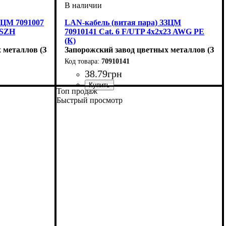
ЗЦМ 7091007
LAN-кабель (витая пара) ЗЗЦМ
LSZH
70910141 Cat. 6 F/UTP 4x2x23 AWG PE
(К)
х металлов (ЗЗЦМ)
Запорожский завод цветных металлов (ЗЗЦ
70910141
38
.
79
грн
Топ продаж
Категория
Тип
Оболочка
: F/UTP
: PE
: 6
Быстрый просмотр