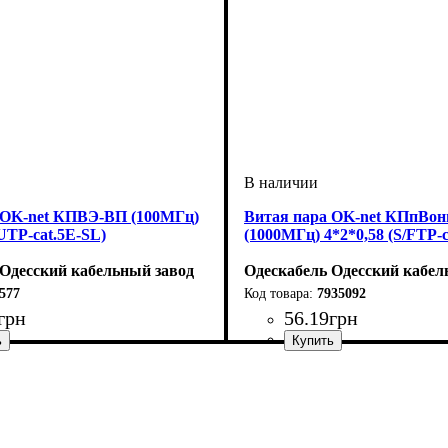
 OK-net КПВЭ-ВП (100МГц)
Витая пара OK-net КПпВо
/UTP-cat.5E-SL)
(1000МГц) 4*2*0,58 (S/FTP-
 Одесский кабельный завод
Одескабель Одесский кабел
577
7935092
грн
56
.
19
грн
я
ПВХ
5е
: 4*2*0,48
Категория
Тип
Оболочка
: S/FTP
: LSOH
: 7А