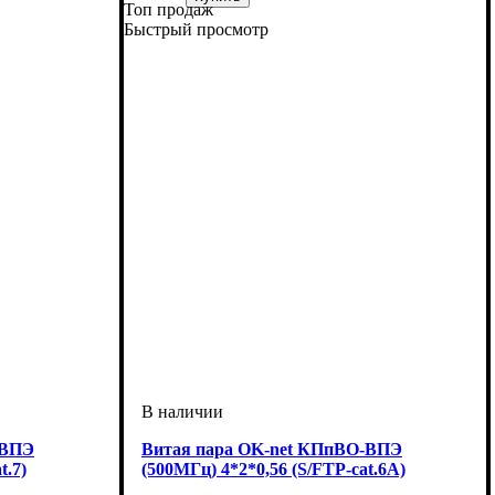
Топ продаж
Категория
Тип
Конструкция
Оболочка
: U/UTP
: ПЭ
: 5е
: 4*2*0,51
Быстрый просмотр
-ВПЭ
Витая пара OK-net КПпВО-ВПЭ
t.7)
(500МГц) 4*2*0,56 (S/FTP-cat.6A)