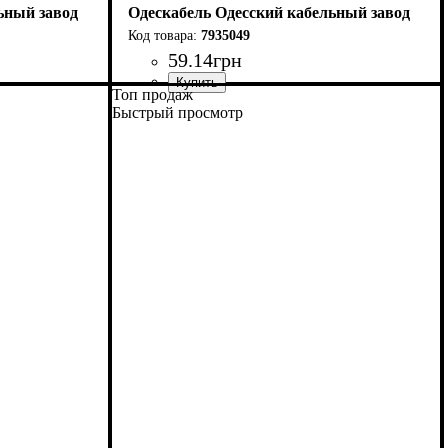
ьный завод
Одескабель Одесский кабельный завод
7935049
59
.
14
грн
Топ продаж
Категория
Тип
Конструкция
Оболочка
: S/FTP
: ПВХ
: 6А
: 4*2*0,56
Быстрый просмотр