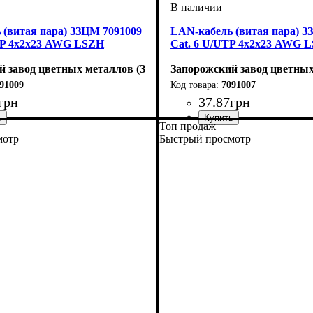
 (витая пара) ЗЗЦМ 7091009
LAN-кабель (витая пара) З
FTP 4х2х23 AWG LSZH
Cat. 6 U/UTP 4х2х23 AWG 
й завод цветных металлов (ЗЗЦМ)
Запорожский завод цветны
91009
7091007
грн
37
.
87
грн
Топ продаж
LSZH
7А
Категория
Тип
Оболочка
: U/UTP
: LSZH
: 6
мотр
Быстрый просмотр