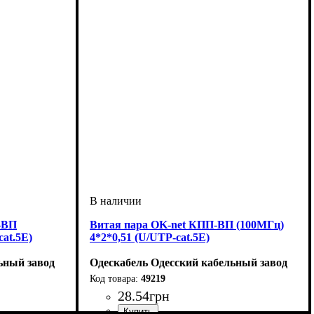
-ВП
Витая пара OK-net КПП-ВП (100МГц)
cat.5E)
4*2*0,51 (U/UTP-cat.5E)
ьный завод
Одескабель Одесский кабельный завод
49219
28
.
54
грн