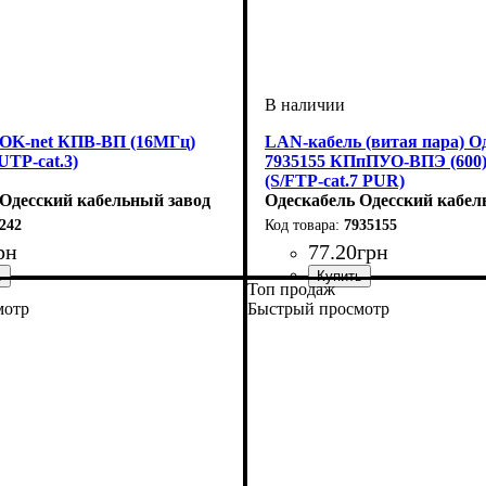
 OK-net КПВ-ВП (16МГц)
LAN-кабель (витая пара) О
UTP-cat.3)
7935155 КПпПУО-ВПЭ (600) 
(S/FTP-cat.7 PUR)
 Одесский кабельный завод
Одескабель Одесский кабел
242
7935155
рн
77
.
20
грн
Топ продаж
я
ПВХ
3
: 1*2*0,48
Категория
Тип
: S/FTP
: 7
мотр
Быстрый просмотр