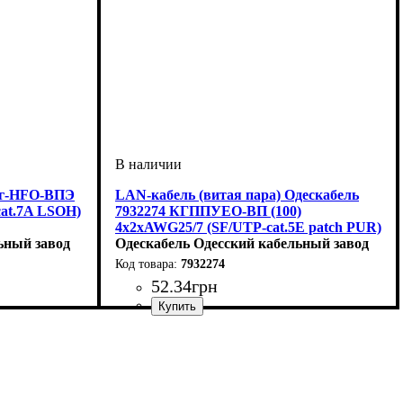
нг-HFО-ВПЭ
LAN-кабель (витая пара) Одескабель
cat.7A LSOH)
7932274 КГППУЕО-ВП (100)
4х2хAWG25/7 (SF/UTP-cat.5E patch PUR)
ьный завод
Одескабель Одесский кабельный завод
7932274
52
.
34
грн
Категория
Тип
: SF/UTP
: 5е