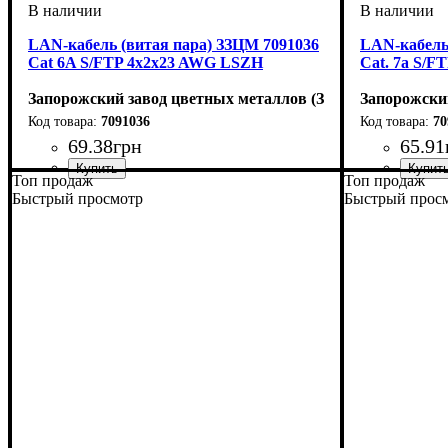
LAN-кабель (витая пара) ЗЗЦМ 7091036
LAN-кабель
Cat 6A S/FTP 4x2x23 AWG LSZH
Cat. 7a S/
Запорожский завод цветных металлов (ЗЗЦМ)
Запорожски
7091036
70
69
.
38
грн
65
.
91
Топ продаж
Топ продаж
Категория
Тип
Оболочка
: S/FTP
: LSZH
: 6А
Категория
Тип
Оболочка
: S/FTP
: 
: 
Быстрый просмотр
Быстрый прос