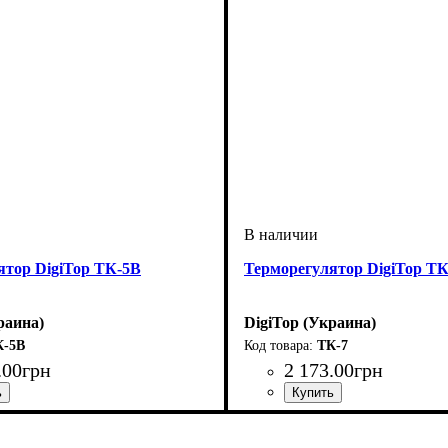
ятор DigiTop ТК-5В
Терморегулятор DigiTop ТК
раина)
DigiTop (Украина)
К-5В
ТК-7
.
00
грн
2 173
.
00
грн