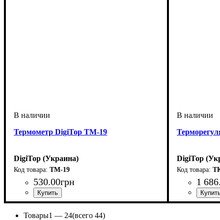
Термометр DigiTop ТМ-19
Терморегул
DigiTop (Украина)
DigiTop (Ук
ТМ-19
Т
530
.
00
грн
1 686
Товары
1 —
24
(всего 44)