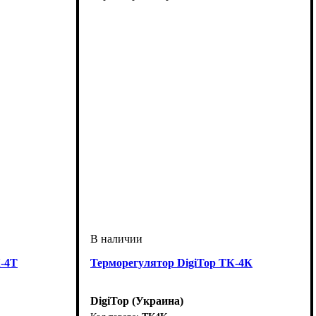
К-4Т
Терморегулятор DigiTop ТК-4К
DigiTop (Украина)