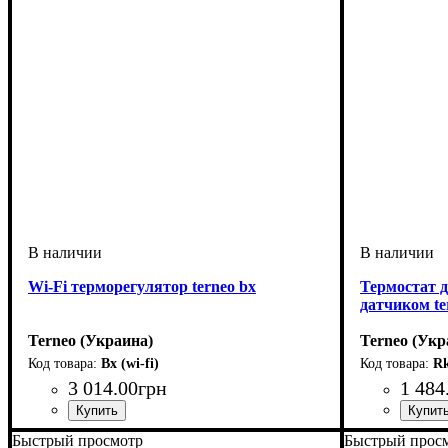
Wi-Fi терморегулятор terneo bx
Термостат 
датчиком te
Terneo (Украина)
Terneo (Укр
Bx (wi-fi)
R
3 014
.
00
грн
1 484
Быстрый просмотр
Быстрый прос