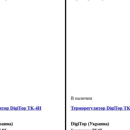
ятор DigiTop ТК-4Н
Терморегулятор DigiTop Т
раина)
DigiTop (Украина)