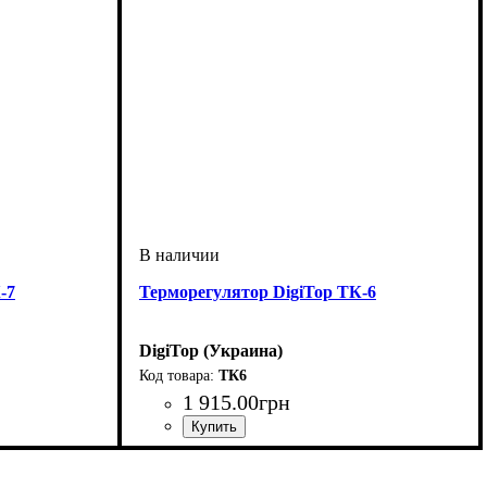
-7
Терморегулятор DigiTop ТК-6
DigiTop (Украина)
ТК6
1 915
.
00
грн