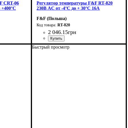
F CRT-06
Регулятор температуры F&F RT-820
о +400°С
230В AC от -4°C до + 30°C 16А
F&F (Польша)
RT-820
2 046
.
15
грн
Быстрый просмотр