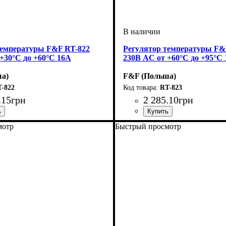
температуры F&F RT-822
Регулятор температуры F&
+30°C до +60°C 16А
230В AC от +60°C до +95°C
а)
F&F (Польша)
-822
RT-823
.
15
грн
2 285
.
10
грн
мотр
Быстрый просмотр