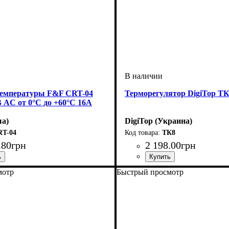
температуры F&F CRT-04
Терморегулятор DigiTop ТК
 AC от 0°C до +60°C 16А
а)
DigiTop (Украина)
RT-04
ТК8
.
80
грн
2 198
.
00
грн
мотр
Быстрый просмотр