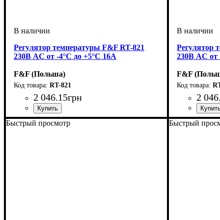
Регулятор температуры F&F RT-821
Регулятор 
230В AC от -4°C до +5°C 16А
230В AC от 
F&F (Польша)
F&F (Польш
RT-821
RT
2 046
.
15
грн
2 046
Быстрый просмотр
Быстрый прос