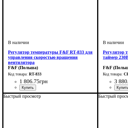
Регулятор температуры F&F RT-833 для
Регулятор 
управления скоростью вращения
таймер 230В
вентилятора
F&F (Польша)
F&F (Польш
RT-833
C
1 806
.
75
грн
3 880
Быстрый просмотр
Быстрый прос