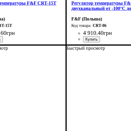
температуры F&F CRT-15T
Регулятор температуры F&
двухканальный от -100°С д
а)
F&F (Польша)
RT-15T
CRT-06
.
60
грн
4 910
.
40
грн
мотр
Быстрый просмотр