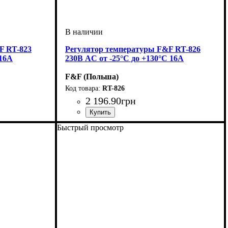
F RT-823
Регулятор температуры F&F RT-826
 16А
230В AC от -25°C до +130°C 16А
F&F (Польша)
RT-826
2 196
.
90
грн
Быстрый просмотр