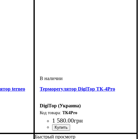
тор terneo
Терморегулятор DigiTop ТК-4Pro
DigiTop (Украина)
ТК4Pro
1 580
.
00
грн
Быстрый просмотр