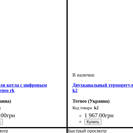
для котла с цифровым
Двухканальный терморегуля
rneo rk
k2
аина)
Terneo (Украина)
k
k2
.
00
грн
1 967
.
00
грн
мотр
Быстрый просмотр