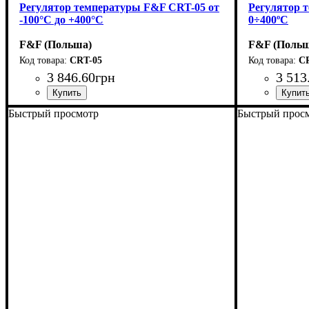
Регулятор температуры F&F CRT-05 от
Регулятор 
-100°С до +400°С
0÷400ºC
F&F (Польша)
F&F (Польш
CRT-05
C
3 846
.
60
грн
3 513
Быстрый просмотр
Быстрый прос