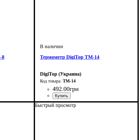
-8
Термометр DigiTop ТМ-14
DigiTop (Украина)
ТМ-14
492
.
00
грн
Быстрый просмотр