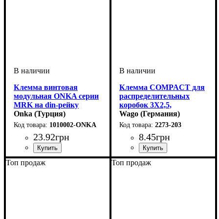
Клемма винтовая
Клемма COMPACT для
модульная ONKA серии
распределительных
MRK на din-рейку
коробок 3X2,5,
сечение 1,5мм2, 17,5 А,
Onka (Турция)
прозрачная / желтая, без
Wago (Германия)
750 В
пасты
1010002-ONKA
2273-203
23
.
92
грн
8
.
45
грн
Устройство
Сечение
Номинальный ток, А
Количество полюсов
Напряжение, В
Серия
: MRK
: 1,5
: винтовая
: 750
: 1
: 17,5
Устройство
Количество полюсов
Сечение провода
Наличие пасты
Тип
Серия
: самозажимной
: 2273
: клемма
: Нет
: 0,5-2,5
: 3
Топ продаж
Топ продаж