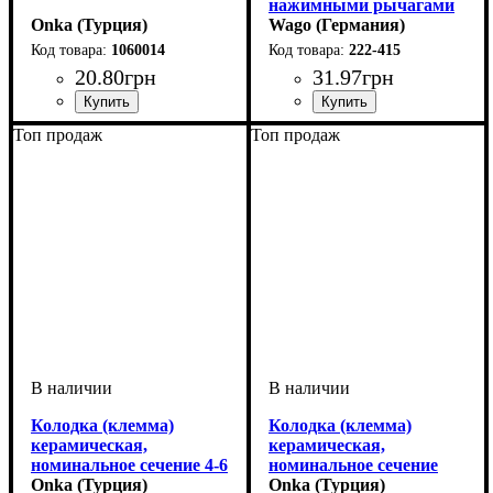
нажимными рычагами
Onka (Турция)
Wago (Германия)
1060014
222-415
20
.
80
грн
31
.
97
грн
Устройство
Серия
: MRK
: аксессуар
Устройство
Количество полюсов
Сечение провода
Наличие пасты
Тип
Серия
: рычажный
: 222
: клемма
: Нет
: 0,08-4
: 5
Топ продаж
Топ продаж
Колодка (клемма)
Колодка (клемма)
керамическая,
керамическая,
номинальное сечение 4-6
номинальное сечение
мм2, 2 полюса
Onka (Турция)
2,5-4 мм2, 2 полюса
Onka (Турция)