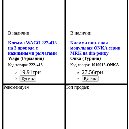
Клемма WAGO 222-413
Клемма винтовая
на 3 провода с
модульная ONKA серии
нажимными рычагами
MRK на din-рейку
Wago (Германия)
сечение 2,5мм2, 24 A,
Onka (Турция)
751 В
222-413
1010012-ONKA
19
.
91
грн
27
.
56
грн
Устройство
Количество полюсов
Сечение провода
Наличие пасты
Тип
Серия
: рычажный
: 222
: клемма
: Нет
: 0,08-4
: 3
Устройство
Сечение
Номинальный ток, А
Количество полюсов
Напряжение, В
Серия
: MRK
: 2,5
: винтовая
: 750
: 1
: 24
Рекомендуем
Топ продаж