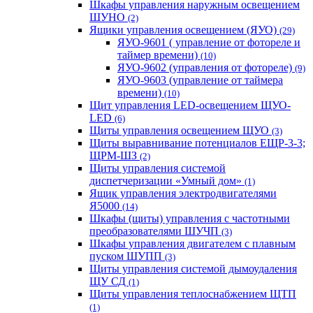
Шкафы управления наружным освещением
ШУНО
(2)
Ящики управления освещением (ЯУО)
(29)
ЯУО-9601 ( управление от фотореле и
таймер времени)
(10)
ЯУО-9602 (управления от фотореле)
(9)
ЯУО-9603 (управление от таймера
времени)
(10)
Щит управления LED-освещением ЩУО-
LED
(6)
Щиты управления освещением ЩУО
(3)
Щиты выравнивание потенциалов ЕЩР-3-3;
ЩРМ-ШЗ
(2)
Щиты управления системой
диспетчеризации «Умный дом»
(1)
Ящик управления электродвигателями
Я5000
(14)
Шкафы (щиты) управления с частотными
преобразователями ШУЧП
(3)
Шкафы управления двигателем с плавным
пуском ШУПП
(3)
Щиты управления системой дымоудаления
ЩУ СД
(1)
Щиты управления теплоснабжением ЩТП
(1)