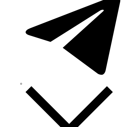
SOFAR (Китай)
Sungrow (Китай)
TAB (Словения)
Takel (Украина)
Technoelectric (Италия)
Technosystems (Украина)
TEKPAN (Турция)
TeleTec (Украина)
TEM (Словения)
Tense (Турция)
Terneo (Украина)
Testboy (Германия)
UEC (Украина)
UEK (Украина)
Vargo (Украина)
Vector VS
Vimar (Италия)
Volter (Украина)
Volterm (Украина)
Wago (Германия)
Wallbox (Испания)