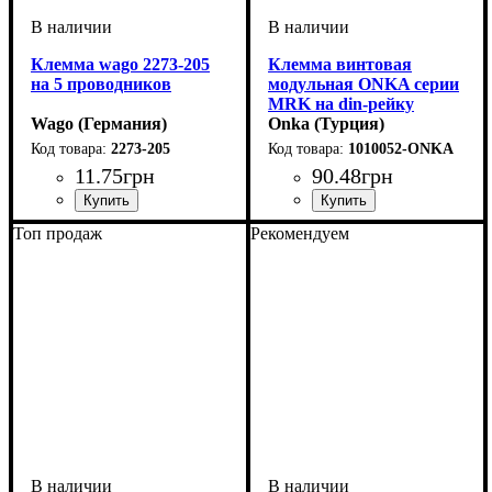
Клемма wago 2273-205
Клемма винтовая
на 5 проводников
модульная ONKA серии
MRK на din-рейку
Wago (Германия)
сечение 16мм2, 76 A, 755
Onka (Турция)
В
2273-205
1010052-ONKA
11
.
75
грн
90
.
48
грн
Устройство
Количество полюсов
Сечение провода
Наличие пасты
Тип
Серия
: самозажимной
: 2273
: клемма
: Нет
: 0,5-2,5
: 5
Устройство
Сечение
Номинальный ток, А
Количество полюсов
Напряжение, В
Серия
: MRK
: 16
: винтовая
: 750
: 1
: 76
Топ продаж
Рекомендуем