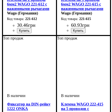
6мм2 WAGO 221-612 с
6мм2 WAGO 221-615 с
нажимными рычагами
нажимными рычагами
Wago (Германия)
Wago (Германия)
221-612
221-615
30
.
46
грн
60
.
93
грн
Устройство
Количество полюсов
Сечение провода
Наличие пасты
Тип
Серия
: рычажный
: 221
: клемма
: Нет
: 0,5-6
: 2
Устройство
Количество полюсов
Сечение провода
Наличие пасты
Тип
Серия
: рычажный
: 221
: клемма
: Нет
: 0,5-6
: 5
Топ продаж
Топ продаж
Фиксатор на DIN-рейку
Клемма WAGO 222-415
1222 ONKA
на 5 проводов с