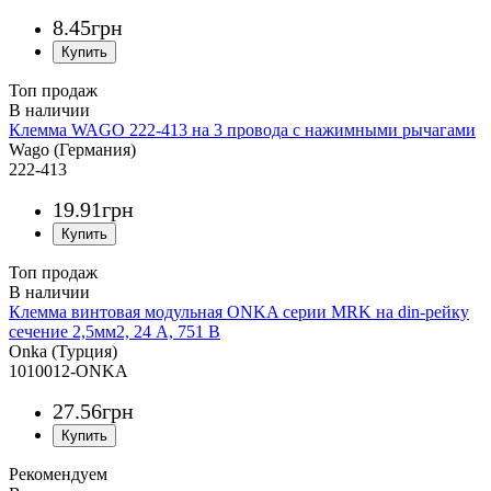
8
.
45
грн
Топ продаж
Клемма WAGO 222-413 на 3 провода с нажимными рычагами
Wago (Германия)
222-413
19
.
91
грн
Топ продаж
Клемма винтовая модульная ONKA серии MRK на din-рейку
сечение 2,5мм2, 24 A, 751 В
Onka (Турция)
1010012-ONKA
27
.
56
грн
Рекомендуем