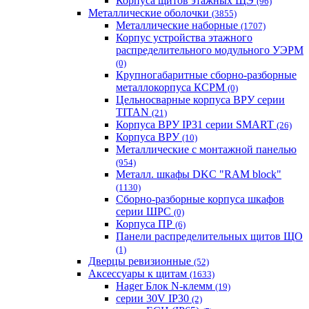
Корпуса щитов этажных ЩЭ
(96)
Металлические оболочки
(3855)
Металлические наборные
(1707)
Корпус устройства этажного
распределительного модульного УЭРМ
(0)
Крупногабаритные сборно-разборные
металлокорпуса КСРМ
(0)
Цельносварные корпуса ВРУ серии
TITAN
(21)
Корпуса ВРУ IP31 серии SMART
(26)
Корпуса ВРУ
(10)
Металлические с монтажной панелью
(954)
Металл. шкафы DKC "RAM block"
(1130)
Сборно-разборные корпуса шкафов
серии ШРС
(0)
Корпуса ПР
(6)
Панели распределительных щитов ЩО
(1)
Дверцы ревизионные
(52)
Аксессуары к щитам
(1633)
Hager Блок N-клемм
(19)
серии 30V IP30
(2)