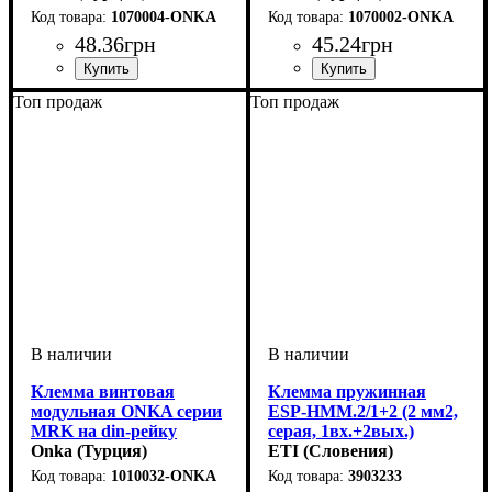
1070004-ONKA
1070002-ONKA
48
.
36
грн
45
.
24
грн
Устройство
Количество полюсов
Сечение
Рабочая температура
Цвет
: белый
: 6
: колодка
: 2
: 1000
Устройство
Количество полюсов
Сечение
Рабочая температура
Цвет
: белый
: 4
: колодка
: 2
: 1000
Топ продаж
Топ продаж
Клемма винтовая
Клемма пружинная
модульная ONKA серии
ESP-HMM.2/1+2 (2 мм2,
MRK на din-рейку
серая, 1вх.+2вых.)
сечение 6мм2, 41 A, 753
Onka (Турция)
3903233
ETI (Словения)
В
1010032-ONKA
3903233