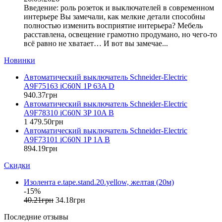
E.NEXT (Украина)
Введение: роль розеток и выключателей в современном
EAE Electric
интерьере Вы замечали, как мелкие детали способны
Eastron (Китай)
полностью изменить восприятие интерьера? Мебель
Eaton (США)
расставлена, освещение грамотно продумано, но чего-то
всё равно не хватает… И вот вы замечае...
ElectrO (Украина)
Eleks (Украина)
Новинки
Entes (Турция)
Автоматический выключатель Schneider-Electric
EON (Таиланд)
A9F75163 iC60N 1P 63A D
ETI (Словения)
940
.
37
грн
ETREL (Словения)
Автоматический выключатель Schneider-Electric
Evrosvet (Украина)
A9F78310 iC60N 3P 10A B
Extherm (Германия)
1 479
.
50
грн
Автоматический выключатель Schneider-Electric
F&F (Польша)
A9F73101 iC60N 1P 1A B
FRER (Италия)
894
.
19
грн
FS (Украина)
Скидки
Galkat (Украина)
GAMA (Украина)
Изолента e.tape.stand.20.yellow, желтая (20м)
GENERICA (Китай)
-15%
Gewiss (Италия)
40
.
21
грн
34
.
18
грн
Ginlong Solis (Китай)
Последние отзывы
GreenVision (Китай)