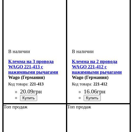
Клемма на 3 провода
Клемма на 2 провода
WAGO 221-413 с
WAGO 221-412 с
нажимными рычагами
нажимными рычагами
Wago (Германия)
Wago (Германия)
221-413
221-412
20
.
09
грн
16
.
06
грн
Устройство
Количество полюсов
Сечение провода
Наличие пасты
Тип
Серия
: рычажный
: 221
: клемма
: Нет
: 0,08-4
: 3
Устройство
Количество полюсов
Сечение провода
Наличие пасты
Тип
Серия
: рычажный
: 221
: клемма
: Нет
: 0,08-4
: 2
Топ продаж
Топ продаж