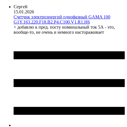
Hager (Германия)
Сергей
Haupa (Германия)
15.01.2026
Счетчик электроэнергий однофазный GAMA 100
HD Hyundai Electric (Корея)
G1Y.163.220.F18.B2.P4.C100.V1.R1.H6
Hemstedt (Германия)
+ добавлю к пред. посту номинальный ток 5А - это,
Horoz Electric (Турция)
вообще-то, не очень и немного настораживает
Huawei (Китай)
IME (Италия)
Install Group (Украина)
IPmall (Украина)
JA SOLAR (Китай)
Jokari (Германия)
Kanlux
Katko (Финляндия)
KNIPEX (Чехия)
Kolarz (Австрия)
Kopos (Чехия)
Legrand (Франция)
LogicPower (Украина)
LuxPower (Китай)
Massive (Бельгия)