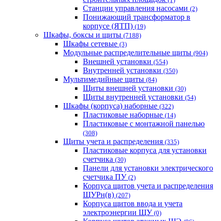
Станции управления насосами
(2)
Понижающий трансформатор в
корпусе (ЯТП)
(19)
Шкафы, боксы и щиты
(7188)
Шкафы сетевые
(3)
Модульные распределительные щиты
(904)
Внешней установки
(554)
Внутренней установки
(350)
Мультимедийные щиты
(84)
Щиты внешней установки
(30)
Щиты внутренней установки
(54)
Шкафы (корпуса) наборные
(322)
Пластиковые наборные
(14)
Пластиковые с монтажной панелью
(308)
Щиты учета и распределения
(335)
Пластиковые корпуса для установки
счетчика
(30)
Панели для установки электрического
счетчика ПУ
(2)
Корпуса щитов учета и распределения
ЩУРн(в)
(207)
Корпуса щитов ввода и учета
электроэнергии ЩУ
(0)