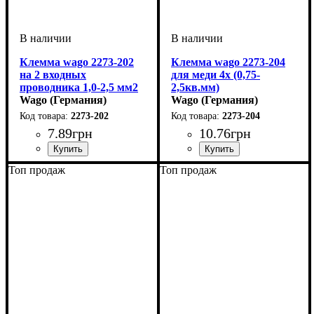
Клемма wago 2273-202
Клемма wago 2273-204
на 2 входных
для меди 4х (0,75-
проводника 1,0-2,5 мм2
2,5кв.мм)
Wago (Германия)
Wago (Германия)
2273-202
2273-204
7
.
89
грн
10
.
76
грн
Устройство
Количество полюсов
Сечение провода
Наличие пасты
Тип
Серия
: самозажимной
: 2273
: клемма
: Нет
: 0,5-2,5
: 2
Устройство
Количество полюсов
Сечение провода
Наличие пасты
Тип
Серия
: самозажимной
: 2273
: клемма
: Нет
: 0,5-2,5
: 4
Топ продаж
Топ продаж