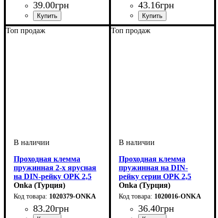
39
.
00
грн
43
.
16
грн
Устройство
Сечение
Номинальный ток, А
Количество полюсов
Напряжение, В
Серия
: MRK
: 6
: винтовая
: 750
: 1
: 41
Устройство
Сечение
Номинальный ток, А
Количество полюсов
Напряжение, В
Серия
: ESP
: 2,5
: самозажимная
: 800
: 1
: 24
Топ продаж
Топ продаж
Проходная клемма
Проходная клемма
пружинная 2-х ярусная
пружинная на DIN-
на DIN-рейку OPK 2,5
рейку серии ОРK 2,5
мм2 (серая)
Onka (Турция)
мм2 (синяя)
Onka (Турция)
1020379-ONKA
1020016-ONKA
83
.
20
грн
36
.
40
грн