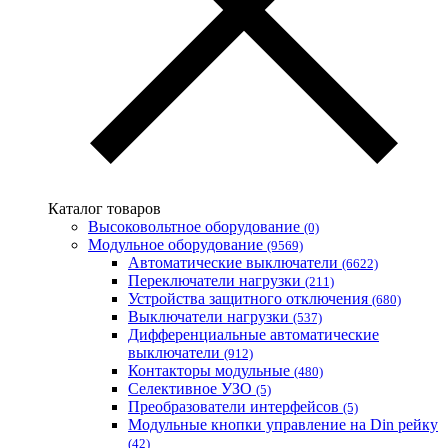
WURTH (Германия)
Zubr (Украина)
АС Привод (Украина)
АСКО-УКРЕМ (Украина)
Билмакс
Запорожский завод цветных металлов (ЗЗЦМ)
Каблекс Одесса
Мегомметр (Украина)
Новатек-Электро (Украина)
Каталог товаров
Одескабель Одесский кабельный завод
Высоковольтное оборудование
(0)
Промфактор
Модульное оборудование
(9569)
Термофит
Автоматические выключатели
(6622)
Укрэнерго-Альянс (Украина)
Переключатели нагрузки
(211)
Устройства защитного отключения
(680)
Выключатели нагрузки
(537)
Дифференциальные автоматические
выключатели
(912)
Контакторы модульные
(480)
Селективное УЗО
(5)
Преобразователи интерфейсов
(5)
Модульные кнопки управление на Din рейку
(42)