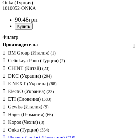
Onka (Турция)
1010052-ONKA
90
.
48
грн
Фильтр
Производитель:
BM Group (Италия)
(1)
Cetinkaya Pano (Турция)
(2)
CHINT (Китай)
(23)
DKC (Украина)
(204)
E.NEXT (Украина)
(88)
ElectrO (Украина)
(22)
ETI (Словения)
(383)
Gewiss (Италия)
(9)
Hager (Германия)
(66)
Kopos (Чехия)
(8)
Onka (Турция)
(334)
Phoenix Contact (Германия)
(718)