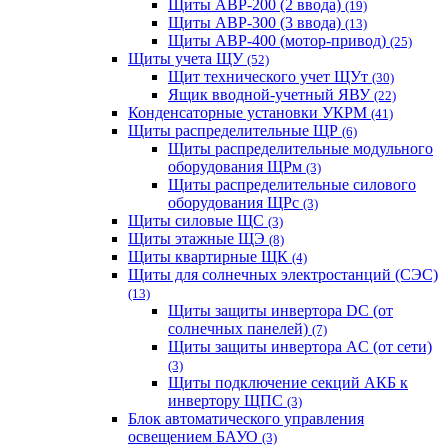
Щиты АВР-200 (2 ввода)
(19)
Щиты АВР-300 (3 ввода)
(13)
Щиты АВР-400 (мотор-привод)
(25)
Щиты учета ЩУ
(52)
Щит технического учет ЩУт
(30)
Ящик вводной-учетный ЯВУ
(22)
Конденсаторные установки УКРМ
(41)
Щиты распределительные ЩР
(6)
Щиты распределительные модульного
оборудования ЩРм
(3)
Щиты распределительные силового
оборудования ЩРс
(3)
Щиты силовые ЩС
(3)
Щиты этажные ЩЭ
(8)
Щиты квартирные ЩК
(4)
Щиты для солнечных электростанций (СЭС)
(13)
Щиты защиты инвертора DC (от
солнечных панелей)
(7)
Щиты защиты инвертора AC (от сети)
(3)
Щиты подключение секций АКБ к
инвертору ЩПС
(3)
Блок автоматического управления
освещением БАУО
(3)