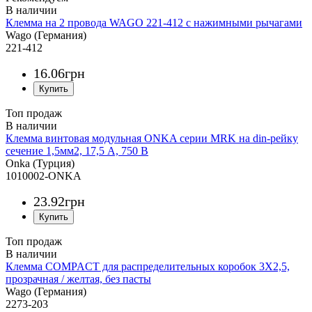
Клемма на 2 провода WAGO 221-412 с нажимными рычагами
Wago (Германия)
221-412
16
.
06
грн
Топ продаж
Клемма винтовая модульная ONKA серии MRK на din-рейку
сечение 1,5мм2, 17,5 А, 750 В
Onka (Турция)
1010002-ONKA
23
.
92
грн
Топ продаж
Клемма COMPACT для распределительных коробок 3X2,5,
прозрачная / желтая, без пасты
Wago (Германия)
2273-203