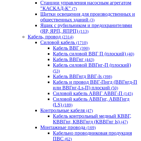
Станции управления насосным агрегатом
"КАСКАД-К"
(7)
Щитки освещения для производственных и
общественных зданий
(3)
Ящик с рубильником и предохранителями
(ЯР, ЯРП, ЯПРП)
(113)
Кабель, провод
(2314)
Силовой кабель
(1710)
Кабель ВВГ
(390)
Кабель силовой ВВГ П (плоский)
(40)
Кабель ВВГнг
(443)
Кабель силовой ВВГнг-П (плоский)
(53)
Кабель ВВГнгд ВВГ-ls
(398)
Кабель и провод ВВГ-Пнгд (ВВГнгд-П
или ВВГнг-Ls-П) плоский
(50)
Силовой кабель АВВГ АВВГ-П
(145)
Силовой кабель АВВГнг, АВВГнгд
(LS)
(189)
Контрольные кабеля
(47)
Кабель контрольный медный КВВГ,
КВВГнг, КВВГнгд (КВВГнг ls)
(47)
Монтажные провода
(169)
Кабельно проводниковая продукция
ПВС
(62)