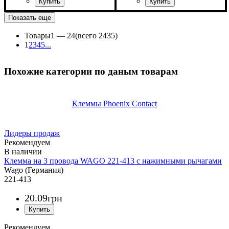
Устройство
Сечение
Номинальный ток, А
Количество полюсов
Напряжение, В
: 2,5
: самозажимная
: 750
: 2
: 24
Устройство
Сечение
Номинальный ток, А
Количество полюсов
Напряжение, В
Серия
: ОРK
: 2,5
: самозажимная
: 750
: 1
: 24
Показать еще
Товары
1 —
24
(всего 2435)
1
2
3
4
5
...
Похожие категории по даным товарам
Клеммы Phoenix Contact
Лидеры продаж
Рекомендуем
Клемма на 3 провода WAGO 221-413 с нажимными рычагами
Wago (Германия)
221-413
20
.
09
грн
Рекомендуем