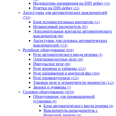
Индикаторы напряжения на DIN рейку
(53)
Розетки на DIN-рейку
(22)
Аксессуары для автоматических выключателей
(753)
Блок вспомогательных контактов
(11)
Независимый расцепитель
(85)
Дополнительные контакты автоматического
выключателя
(88)
Аксессуары для силовых автоматических
выключателей
(574)
Релейное оборудование
(856)
Реле автоматического ввода резерва
(3)
Электромагнитные реле
(26)
Импульсное реле
(80)
Реле времени и таймеры
(213)
Реле напряжения и контроля фаз
(264)
Реле промежуточное
(151)
Токовые реле и ограничители мощности
(112)
Звонки и зуммеры
(7)
Силовое оборудование
(5879)
Оборудование для промышленной
установки
(0)
Блок автоматического ввода резерва
(0)
Выключатель-разъединитель с
функцией защиты
(0)