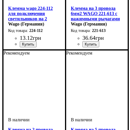
Клемма wago 224-112
Клемма на 3 провода
для подключения
6мм2 WAGO 221-613 с
светильников на 2
нажимными рычагами
входных проводника
Wago (Германия)
Wago (Германия)
1,0-2,5 мм2
224-112
221-613
13
.
12
грн
36
.
64
грн
Устройство
Количество полюсов
Сечение провода
Наличие пасты
Тип
Серия
: рычажный
: 224
: клемма
: Нет
: 1,0-2,5
: 2
Устройство
Количество полюсов
Сечение провода
Наличие пасты
Тип
Серия
: рычажный
: 221
: клемма
: Нет
: 0,5-6
: 3
Рекомендуем
Рекомендуем
Клемма на 2 провода
Клемма на 5 провода