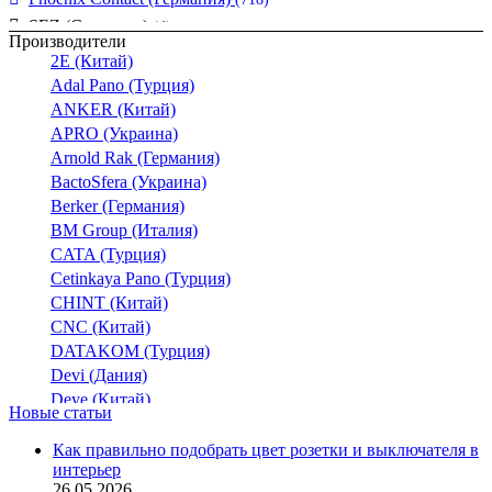
SEZ (Словакия)
(4)
Производители
UEK (Украина)
(94)
2E (Китай)
Vargo (Украина)
(21)
Adal Pano (Турция)
Wago (Германия)
ANKER (Китай)
(136)
APRO (Украина)
АСКО-УКРЕМ (Украина)
(248)
Arnold Rak (Германия)
Промфактор
(45)
BactoSfera (Украина)
Термофит
(29)
Berker (Германия)
BM Group (Италия)
CATA (Турция)
Cetinkaya Pano (Турция)
CHINT (Китай)
CNC (Китай)
DATAKOM (Турция)
Devi (Дания)
Deye (Китай)
Новые статьи
DigiTop (Украина)
DKC (Украина)
Как правильно подобрать цвет розетки и выключателя в
интерьер
Dyness (Китай)
26.05.2026