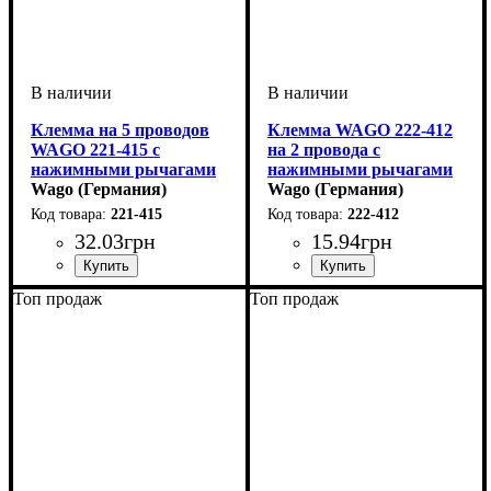
Клемма на 5 проводов
Клемма WAGO 222-412
WAGO 221-415 с
на 2 провода с
нажимными рычагами
нажимными рычагами
Wago (Германия)
Wago (Германия)
221-415
222-412
32
.
03
грн
15
.
94
грн
Устройство
Количество полюсов
Сечение провода
Наличие пасты
Тип
Серия
: рычажный
: 221
: клемма
: Нет
: 0,08-4
: 5
Устройство
Количество полюсов
Сечение провода
Наличие пасты
Тип
Серия
: рычажный
: 222
: клемма
: Нет
: 0,08-4
: 2
Топ продаж
Топ продаж