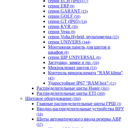
серии ECH (IP65)
(7)
серии ERP
(9)
серии GARANT
(15)
серии GOLF
(50)
серии GT (IP65)
(14)
серии KVR
(30)
серии Vega
(9)
серии Volta.Hybrid, мультимедиа
(25)
серии UNIVERS
(344)
Монтажная панель для щитов и
шкафов
(8)
серии ЩР UNIVERSAL
(0)
Заглушки, замки и пр.
(34)
Микроклимат щитов
(53)
Контроль микроклимата "RAM klima"
(45)
Ударостойкие IP67 "RAM box"
(11)
Распределительные щиты Hager
(361)
Распределительные щиты ETI
(260)
Щитовое оборудование
(394)
Главные распределительные щиты ГРЩ
(3)
Вводно-распределительные устройства ВРУ
(16)
Щиты автоматического ввода резерва АВР
(57)