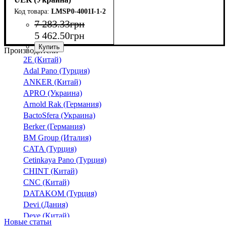
LMSP0-4001I-1-200-K03
7 283
.
33
грн
5 462
.
50
грн
Производители
Мощность, Вт
Устройство
Тип лампы
Форм-фактор
Тип освещения
Размер,мм (Д*Ш*Г)
: Светильник
: Индукционная,
: Конус
: 200
:
:
2E (Китай)
Газоразрядная
Промышленное
540*532
Adal Pano (Турция)
ANKER (Китай)
APRO (Украина)
Arnold Rak (Германия)
BactoSfera (Украина)
Berker (Германия)
BM Group (Италия)
CATA (Турция)
Cetinkaya Pano (Турция)
CHINT (Китай)
CNC (Китай)
DATAKOM (Турция)
Devi (Дания)
Deye (Китай)
Новые статьи
DigiTop (Украина)