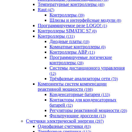
Температурные контроллеры
(40)
Raut
(47)
Контроллеры
(39)
Шлюзы и интерфейсные модули
(8)
Программируемое реле LOGO!
(1)
Контроллеры SIMATIC S7
(0)
Контроллеры
(131)
Диодные платы
(10)
Комнатные контроллеры
(0)
Контроллеры АВР
(11)
Программируемые логические
контроллеры
(28)
Системы дистанционого управления
(12)
Трёхфазные анализаторы сети
(70)
Компоненты систем компенсации
реактивной мощности
(198)
Конденсаторные батареи
(133)
Контакторы для конденсаторных
батарей
(32)
Регуляторы реактивной мощности
(20)
Фильтрующие дроссели
(13)
Счетчики электрической энергии
(297)
Однофазные счетчики
(83)
Трехфазные счетчики
(112)