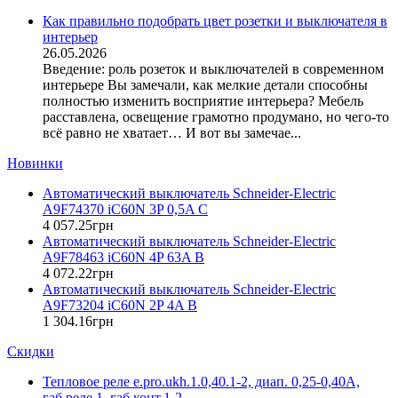
DKC (Украина)
Как правильно подобрать цвет розетки и выключателя в
интерьер
Dyness (Китай)
26.05.2026
E.NEXT (Украина)
Введение: роль розеток и выключателей в современном
EAE Electric
интерьере Вы замечали, как мелкие детали способны
Eastron (Китай)
полностью изменить восприятие интерьера? Мебель
Eaton (США)
расставлена, освещение грамотно продумано, но чего-то
всё равно не хватает… И вот вы замечае...
ElectrO (Украина)
Eleks (Украина)
Новинки
Entes (Турция)
Автоматический выключатель Schneider-Electric
EON (Таиланд)
A9F74370 iC60N 3P 0,5A C
ETI (Словения)
4 057
.
25
грн
ETREL (Словения)
Автоматический выключатель Schneider-Electric
Evrosvet (Украина)
A9F78463 iC60N 4P 63A B
Extherm (Германия)
4 072
.
22
грн
Автоматический выключатель Schneider-Electric
F&F (Польша)
A9F73204 iC60N 2P 4A B
FRER (Италия)
1 304
.
16
грн
FS (Украина)
Скидки
Galkat (Украина)
GAMA (Украина)
Тепловое реле e.pro.ukh.1.0,40.1-2, диап. 0,25-0,40А,
GENERICA (Китай)
габ.реле 1, габ.конт.1-2