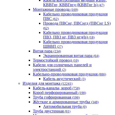
Кабель контрольный медный КВВГ,
КВВГнг, КВВГнгд (КВВГнг ls)
(47)
Монтажные провода
(169)
Кабельно проводниковая продукция
ПВС
(62)
Провода ПВСнг, ПВСнгд (ПВСнг LS)
(62)
Кабельно проводниковая продукция
ПВ3, ПВ3 нг, ПВ3 нгд(ls)
(18)
Кабельно проводниковая продукция
ШВВП
(27)
Витая пара
(234)
Экранированная витая пара
(64)
Термостойкий провод
(10)
Кабели для солнечных панелей и
электростанций
(2)
Кабельно-проводниковая продукция
(886)
Кабель акустический
(3)
Изделия для монтажа
(12241)
Кабель-каналы, короб
(758)
Короб перфорированный
(198)
Труба гофрированная
(196)
Жёсткие и армированные трубы
(348)
Автомобильная труба
(0)
Труба двустенная
(91)