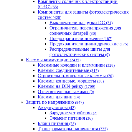
Комплекты солнечных электростанций
(СЭС)
(65)
Компоненты для защиты фотоэлектрических
систем
(428)
Выключатели нагрузки DC
(21)
Ограничитель перенапряжения для
солнечных батарей
(36)
Предохранители ножевые
(187)
Предохранители цилиндрические
(175)
Распределительные щиты для
фотоэлектрических систем
(9)
Клеммы коммутации
(2435)
Клеммные колодки и клеммники
(328)
Клеммы соединительные
(317)
Строительно-монтажные клеммы
(20)
Клеммы концевые, моршеты
(38)
Клеммы на DIN-рейку
(1709)
Ответвительные зажимы
(9)
Клеммы для шин
(14)
Защита по напряжению
(847)
Аккумуляторы
(42)
Зарядное устройство
(2)
Элемент питания
(36)
Блоки питания
(28)
Трансформаторы напряжения
(225)