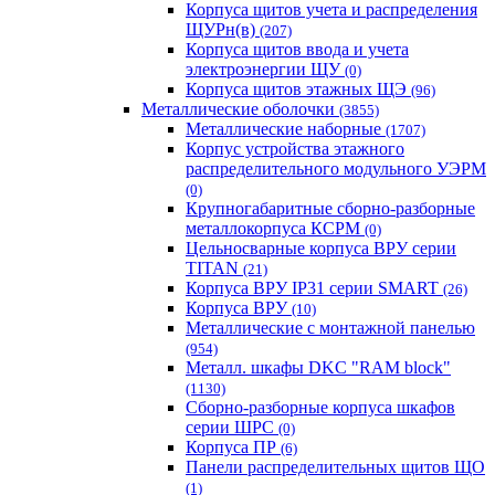
Корпуса щитов учета и распределения
ЩУРн(в)
(207)
Корпуса щитов ввода и учета
электроэнергии ЩУ
(0)
Корпуса щитов этажных ЩЭ
(96)
Металлические оболочки
(3855)
Металлические наборные
(1707)
Корпус устройства этажного
распределительного модульного УЭРМ
(0)
Крупногабаритные сборно-разборные
металлокорпуса КСРМ
(0)
Цельносварные корпуса ВРУ серии
TITAN
(21)
Корпуса ВРУ IP31 серии SMART
(26)
Корпуса ВРУ
(10)
Металлические с монтажной панелью
(954)
Металл. шкафы DKC "RAM block"
(1130)
Сборно-разборные корпуса шкафов
серии ШРС
(0)
Корпуса ПР
(6)
Панели распределительных щитов ЩО
(1)