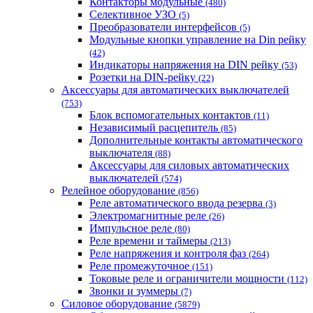
Контакторы модульные
(480)
Селективное УЗО
(5)
Преобразователи интерфейсов
(5)
Модульные кнопки управление на Din рейку
(42)
Индикаторы напряжения на DIN рейку
(53)
Розетки на DIN-рейку
(22)
Аксессуары для автоматических выключателей
(753)
Блок вспомогательных контактов
(11)
Независимый расцепитель
(85)
Дополнительные контакты автоматического
выключателя
(88)
Аксессуары для силовых автоматических
выключателей
(574)
Релейное оборудование
(856)
Реле автоматического ввода резерва
(3)
Электромагнитные реле
(26)
Импульсное реле
(80)
Реле времени и таймеры
(213)
Реле напряжения и контроля фаз
(264)
Реле промежуточное
(151)
Токовые реле и ограничители мощности
(112)
Звонки и зуммеры
(7)
Силовое оборудование
(5879)