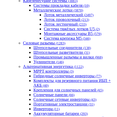
Кабеленесущие системы
(3883)
Системы прокладки кабеля
(10)
Металлические лотки
(3870)
Лоток металлический
(2497)
Лоток проволочный
(213)
Лоток лестничный
(233)
Система тяжёлых лотков U5
(2)
Монтажные аксессуары B5
(579)
Система крепежа M5
(346)
Силовые разьемы
(1283)
Штепсельные соединители
(138)
Штепсельные разветвители
(31)
Промышленные разъемы и вилки
(968)
Удлинители
(146)
Альтернативная энергетика
(1122)
MPPT контроллеры
(3)
Гибридные солнечные инверторы
(77)
Комплекты для резервного питания ИБП +
АКБ
(40)
Крепления для солнечных панелей
(65)
Солнечные панели
(66)
Солнечные сетевые инверторы
(43)
Портативные электростанции
(31)
Инвертора
(11)
Аккумуляторные батареи
(293)