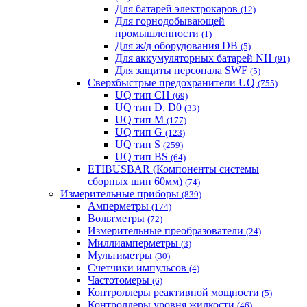
Для батарей электрокаров
(12)
Для горнодобывающей
промышленности
(1)
Для ж/д оборудования DB
(5)
Для аккумуляторных батарей NH
(91)
Для защиты персонала SWF
(5)
Сверхбыстрые предохранители UQ
(755)
UQ тип CH
(69)
UQ тип D, D0
(33)
UQ тип M
(177)
UQ тип G
(123)
UQ тип S
(259)
UQ тип BS
(64)
ETIBUSBAR (Компоненты системы
сборных шин 60мм)
(74)
Измерительные приборы
(839)
Амперметры
(174)
Вольтметры
(72)
Измерительные преобразователи
(24)
Миллиамперметры
(3)
Мультиметры
(30)
Счетчики импульсов
(4)
Частотомеры
(6)
Контроллеры реактивной мощности
(5)
Контроллеры уровня жидкости
(46)