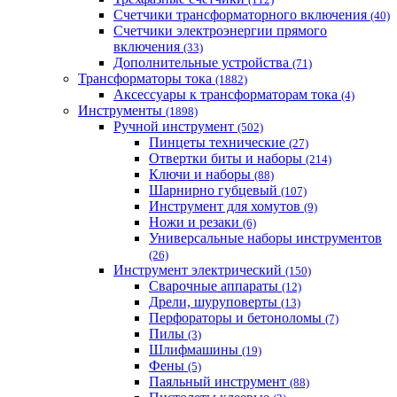
Счетчики трансформаторного включения
(40)
Счетчики электроэнергии прямого
включения
(33)
Дополнительные устройства
(71)
Трансформаторы тока
(1882)
Аксессуары к трансформаторам тока
(4)
Инструменты
(1898)
Ручной инструмент
(502)
Пинцеты технические
(27)
Отвертки биты и наборы
(214)
Ключи и наборы
(88)
Шарнирно губцевый
(107)
Инструмент для хомутов
(9)
Ножи и резаки
(6)
Универсальные наборы инструментов
(26)
Инструмент электрический
(150)
Сварочные аппараты
(12)
Дрели, шуруповерты
(13)
Перфораторы и бетоноломы
(7)
Пилы
(3)
Шлифмашины
(19)
Фены
(5)
Паяльный инструмент
(88)