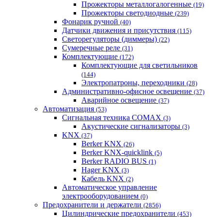
Прожекторы металлогалогенные
(19)
Прожекторы светодиодные
(239)
Фонарик ручной
(40)
Датчики движения и присутствия
(115)
Светорегуляторы (диммеры)
(22)
Сумеречные реле
(31)
Комплектующие
(172)
Комплектующие для светильников
(144)
Электропатроны, переходники
(28)
Административно-офисное освещение
(37)
Аварийное освещение
(37)
Автоматизация
(53)
Сигнальная техника COMAX
(3)
Акустические сигнализаторы
(3)
KNX
(37)
Berker KNX
(26)
Berker KNX-quicklink
(5)
Berker RADIO BUS
(1)
Hager KNX
(3)
Кабель KNX
(2)
Автоматическое управление
электрооборудованием
(0)
Предохранители и держатели
(2856)
Цилиндрические предохранители
(453)