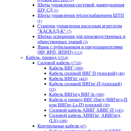
Щиты управления системой дымоудаления
ЩУ СД
(1)
Щиты управления теплоснабжением ЩТП
(1)
Станции управления насосным агрегатом
"КАСКАД-К"
(7)
Щитки освещения для производственных и
общественных зданий
(3)
Ящик с рубильником и предохранителями
(ЯР, ЯРП, ЯПРП)
(113)
Кабель, провод
(2314)
Силовой кабель
(1710)
Кабель ВВГ
(390)
Кабель силовой ВВГ П (плоский)
(40)
Кабель ВВГнг
(443)
Кабель силовой ВВГнг-П (плоский)
(53)
Кабель ВВГнгд ВВГ-ls
(398)
Кабель и провод ВВГ-Пнгд (ВВГнгд-П
или ВВГнг-Ls-П) плоский
(50)
Силовой кабель АВВГ АВВГ-П
(145)
Силовой кабель АВВГнг, АВВГнгд
(LS)
(189)
Контрольные кабеля
(47)