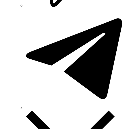
Smart-MAIC
Socomec (Франция)
SOFAR (Китай)
Sungrow (Китай)
TAB (Словения)
Takel (Украина)
Technoelectric (Италия)
Technosystems (Украина)
TEKPAN (Турция)
TeleTec (Украина)
TEM (Словения)
Tense (Турция)
Terneo (Украина)
Testboy (Германия)
UEC (Украина)
UEK (Украина)
Vargo (Украина)
Vector VS
Vimar (Италия)
Volter (Украина)