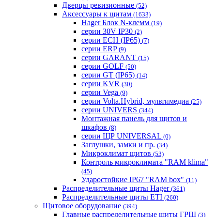
Дверцы ревизионные
(52)
Аксессуары к щитам
(1633)
Hager Блок N-клемм
(19)
серии 30V IP30
(2)
серии ECH (IP65)
(7)
серии ERP
(9)
серии GARANT
(15)
серии GOLF
(50)
серии GT (IP65)
(14)
серии KVR
(30)
серии Vega
(9)
серии Volta.Hybrid, мультимедиа
(25)
серии UNIVERS
(344)
Монтажная панель для щитов и
шкафов
(8)
серии ЩР UNIVERSAL
(0)
Заглушки, замки и пр.
(34)
Микроклимат щитов
(53)
Контроль микроклимата "RAM klima"
(45)
Ударостойкие IP67 "RAM box"
(11)
Распределительные щиты Hager
(361)
Распределительные щиты ETI
(260)
Щитовое оборудование
(394)
Главные распределительные щиты ГРЩ
(3)