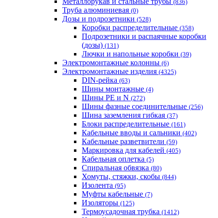
Металлорукав и стальные трубы
(836)
Труба алюминиевая
(0)
Дозы и подрозетники
(528)
Коробки распределительные
(358)
Подрозетники и распаячные коробки
(дозы)
(131)
Лючки и напольные коробки
(39)
Электромонтажные колонны
(6)
Электромонтажные изделия
(4325)
DIN-рейка
(63)
Шины монтажные
(4)
Шины PE и N
(272)
Шины фазные соединительные
(256)
Шина заземления гибкая
(37)
Блоки распределительные
(161)
Кабельные вводы и сальники
(402)
Кабельные разветвители
(59)
Маркировка для кабелей
(405)
Кабельная оплетка
(5)
Спиральная обвязка
(80)
Хомуты, стяжки, скобы
(844)
Изолента
(95)
Муфты кабельные
(7)
Изоляторы
(125)
Термоусадочная трубка
(1412)