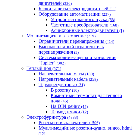
двигателей
(326)
Блоки защиты электродвигателей
(11)
Оборудование автоматизации
(237)
Устройства плавного пуска
(68)
Частотные преобразователи
(168)
Асинхронные электродвигатели
(1)
Молниезащита и заземление
(719)
Ограничители перенапряжения
(414)
Высоковольтный ограничитель
перенапряжения
(3)
Система молниезащиты и заземления
"Jupiter"
(302)
Теплый пол
(571)
Нагревательные маты
(180)
Нагревательный кабель
(258)
Терморегуляторы
(131)
В розетку
(10)
Комнатный термостат для теплого
пола
(45)
На DIN-рейку
(44)
Термодатчики
(12)
Электрофурнитура
(4883)
Розетки и выключатели
(1506)
Мультимедийные розетки-аудио, видео, hdmi
(12)