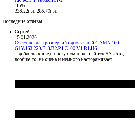
Gewiss (Италия)
-15%
Ginlong Solis (Китай)
336
.
22
грн
285
.
79
грн
GreenVision (Китай)
Последние отзывы
Hager (Германия)
Haupa (Германия)
Сергей
15.01.2026
HD Hyundai Electric (Корея)
Счетчик электроэнергий однофазный GAMA 100
Hemstedt (Германия)
G1Y.163.220.F18.B2.P4.C100.V1.R1.H6
Horoz Electric (Турция)
+ добавлю к пред. посту номинальный ток 5А - это,
Huawei (Китай)
вообще-то, не очень и немного настораживает
IME (Италия)
Install Group (Украина)
IPmall (Украина)
JA SOLAR (Китай)
Jokari (Германия)
Kanlux
Katko (Финляндия)
KNIPEX (Чехия)
Kolarz (Австрия)
Kopos (Чехия)
Legrand (Франция)