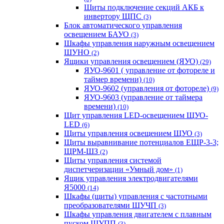
Щиты подключение секций АКБ к
инвертору ЩПС
(3)
Блок автоматического управления
освещением БАУО
(3)
Шкафы управления наружным освещением
ШУНО
(2)
Ящики управления освещением (ЯУО)
(29)
ЯУО-9601 ( управление от фотореле и
таймер времени)
(10)
ЯУО-9602 (управления от фотореле)
(9)
ЯУО-9603 (управление от таймера
времени)
(10)
Щит управления LED-освещением ЩУО-
LED
(6)
Щиты управления освещением ЩУО
(3)
Щиты выравнивание потенциалов ЕЩР-3-3;
ЩРМ-ШЗ
(2)
Щиты управления системой
диспетчеризации «Умный дом»
(1)
Ящик управления электродвигателями
Я5000
(14)
Шкафы (щиты) управления с частотными
преобразователями ШУЧП
(3)
Шкафы управления двигателем с плавным
пуском ШУПП
(3)