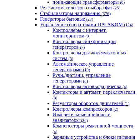
понижающие трансформаторы
(0)
Реле автоматического выбора фаз
(25)
Стабилизаторы напряжения
(376)
Генераторы бытовые
(27)
Управление генераторами DATAKOM
(124)
Контроллеры с интернет-
мониторингом
(3)
Контроллеры синхронизации
генераторов
(7)
Контроллеры для аккумуляторных
систем
(5)
Автоматическое управление
генераторами
(19)
Ручн./дистанц. управление
генераторами
(8)
Контроллеры автоввода резерва
(4)
Контакторы и автомат. переключатели
(8)
Регуляторы оборотов двигателей
(1)
Контроллеры компрессоров
(2)
Измерительные приборы и
анализаторы
(20)
Компенсаторы реактивной мощности
(4)
Зарядные устройства и блоки питания