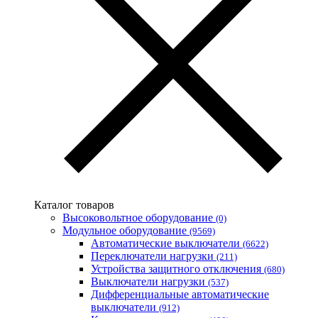
Volterm (Украина)
Wago (Германия)
Wallbox (Испания)
WURTH (Германия)
Zubr (Украина)
АС Привод (Украина)
АСКО-УКРЕМ (Украина)
Билмакс
Запорожский завод цветных металлов (ЗЗЦМ)
Каблекс Одесса
Мегомметр (Украина)
Новатек-Электро (Украина)
Одескабель Одесский кабельный завод
Каталог товаров
Промфактор
Высоковольтное оборудование
(0)
Термофит
Модульное оборудование
(9569)
Укрэнерго-Альянс (Украина)
Автоматические выключатели
(6622)
Переключатели нагрузки
(211)
Устройства защитного отключения
(680)
Выключатели нагрузки
(537)
Дифференциальные автоматические
выключатели
(912)