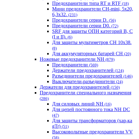
Предохранители типа RT и RTF
(18)
Мини предохранители CH-mini, 5x20,
6,3x32.
(231)
Предохранители серии D.
(56)
Предохранители серии D0.
(72)
SRF для защиты ОПН категорий B, C
(I и II).
(6)
Для защиты мультиметров CH 10х38.
(8)
Для аккумуляторных батарей CH
(20)
Ножевые предохранители NH
(879)
Предохранители
(569)
Держатели предохранителей
(124)
Разъединители предохранителей
(146)
Выключатели-разъединители
(24)
Держатели для предохранителей
(150)
Предохранители специального назначения
(286)
Для силовых линий NH
(16)
Для цепей постоянного тока NH DC
(47)
Для защиты трансформаторов (хар-ка
gTr)
(51)
Высоковольтные предохранители VV
(58)