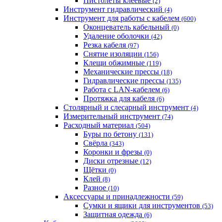
Пистолеты клеевые
(2)
Инструмент гидравлический
(4)
Инструмент для работы с кабелем
(600)
Оконцеватель кабельный
(0)
Удаление оболочки
(42)
Резка кабеля
(97)
Снятие изоляции
(156)
Клещи обжимные
(119)
Механические прессы
(18)
Гидравлические прессы
(135)
Работа с LAN-кабелем
(6)
Протяжка для кабеля
(6)
Столярный и слесарный инструмент
(4)
Измерительный инструмент
(74)
Расходный материал
(504)
Буры по бетону
(131)
Свёрла
(343)
Коронки и фрезы
(0)
Диски отрезные
(12)
Щётки
(0)
Клей
(8)
Разное
(10)
Аксессуары и принадлежности
(59)
Cумки и ящики для инструментов
(53)
Защитная одежда
(6)