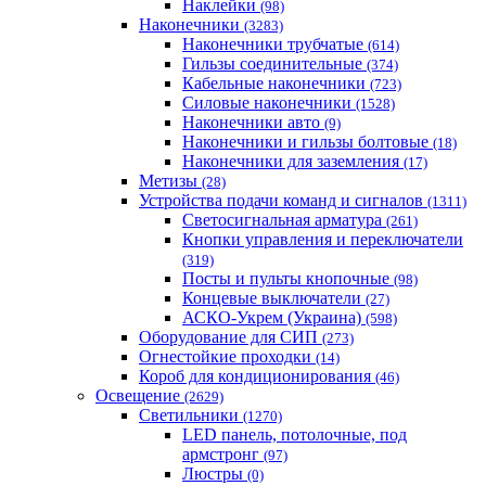
Наклейки
(98)
Наконечники
(3283)
Наконечники трубчатые
(614)
Гильзы соединительные
(374)
Кабельные наконечники
(723)
Силовые наконечники
(1528)
Наконечники авто
(9)
Наконечники и гильзы болтовые
(18)
Наконечники для заземления
(17)
Метизы
(28)
Устройства подачи команд и сигналов
(1311)
Светосигнальная арматура
(261)
Кнопки управления и переключатели
(319)
Посты и пульты кнопочные
(98)
Концевые выключатели
(27)
АСКО-Укрем (Украина)
(598)
Оборудование для СИП
(273)
Огнестойкие проходки
(14)
Короб для кондиционирования
(46)
Освещение
(2629)
Светильники
(1270)
LED панель, потолочные, под
армстронг
(97)
Люстры
(0)