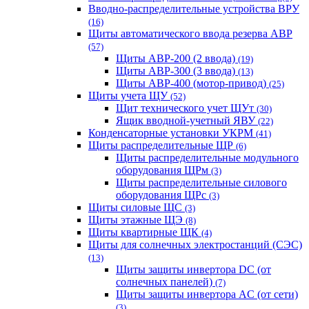
Вводно-распределительные устройства ВРУ
(16)
Щиты автоматического ввода резерва АВР
(57)
Щиты АВР-200 (2 ввода)
(19)
Щиты АВР-300 (3 ввода)
(13)
Щиты АВР-400 (мотор-привод)
(25)
Щиты учета ЩУ
(52)
Щит технического учет ЩУт
(30)
Ящик вводной-учетный ЯВУ
(22)
Конденсаторные установки УКРМ
(41)
Щиты распределительные ЩР
(6)
Щиты распределительные модульного
оборудования ЩРм
(3)
Щиты распределительные силового
оборудования ЩРс
(3)
Щиты силовые ЩС
(3)
Щиты этажные ЩЭ
(8)
Щиты квартирные ЩК
(4)
Щиты для солнечных электростанций (СЭС)
(13)
Щиты защиты инвертора DC (от
солнечных панелей)
(7)
Щиты защиты инвертора AC (от сети)
(3)