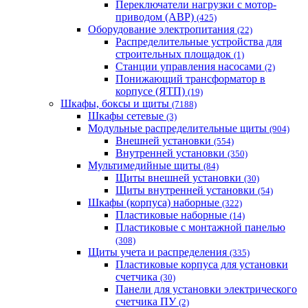
Переключатели нагрузки с мотор-
приводом (АВР)
(425)
Оборудование электропитания
(22)
Распределительные устройства для
строительных площадок
(1)
Станции управления насосами
(2)
Понижающий трансформатор в
корпусе (ЯТП)
(19)
Шкафы, боксы и щиты
(7188)
Шкафы сетевые
(3)
Модульные распределительные щиты
(904)
Внешней установки
(554)
Внутренней установки
(350)
Мультимедийные щиты
(84)
Щиты внешней установки
(30)
Щиты внутренней установки
(54)
Шкафы (корпуса) наборные
(322)
Пластиковые наборные
(14)
Пластиковые с монтажной панелью
(308)
Щиты учета и распределения
(335)
Пластиковые корпуса для установки
счетчика
(30)
Панели для установки электрического
счетчика ПУ
(2)