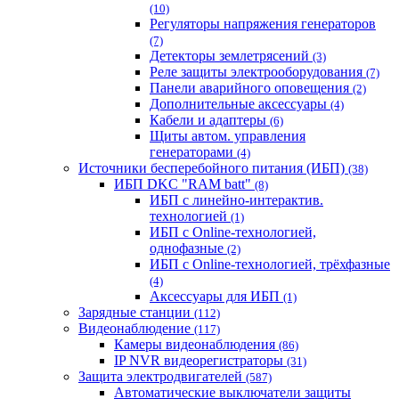
(10)
Регуляторы напряжения генераторов
(7)
Детекторы землетрясений
(3)
Реле защиты электрооборудования
(7)
Панели аварийного оповещения
(2)
Дополнительные аксессуары
(4)
Кабели и адаптеры
(6)
Щиты автом. управления
генераторами
(4)
Источники бесперебойного питания (ИБП)
(38)
ИБП DKC "RAM batt"
(8)
ИБП с линейно-интерактив.
технологией
(1)
ИБП с Online-технологией,
однофазные
(2)
ИБП с Online-технологией, трёхфазные
(4)
Аксессуары для ИБП
(1)
Зарядные станции
(112)
Видеонаблюдение
(117)
Камеры видеонаблюдения
(86)
IP NVR видеорегистраторы
(31)
Защита электродвигателей
(587)
Автоматические выключатели защиты