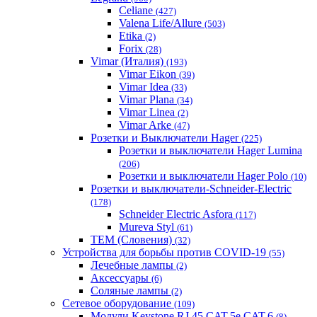
Celiane
(427)
Valena Life/Allure
(503)
Etika
(2)
Forix
(28)
Vimar (Италия)
(193)
Vimar Eikon
(39)
Vimar Idea
(33)
Vimar Plana
(34)
Vimar Linea
(2)
Vimar Arke
(47)
Розетки и Выключатели Hager
(225)
Розетки и выключатели Hager Lumina
(206)
Розетки и выключатели Hager Polo
(10)
Розетки и выключатели-Schneider-Electric
(178)
Schneider Electric Asfora
(117)
Mureva Styl
(61)
TEM (Словения)
(32)
Устройства для борьбы против COVID-19
(55)
Лечебные лампы
(2)
Аксессуары
(6)
Соляные лампы
(2)
Сетевое оборудование
(109)
Модули Keystone RJ 45 CAT.5e CAT.6
(8)