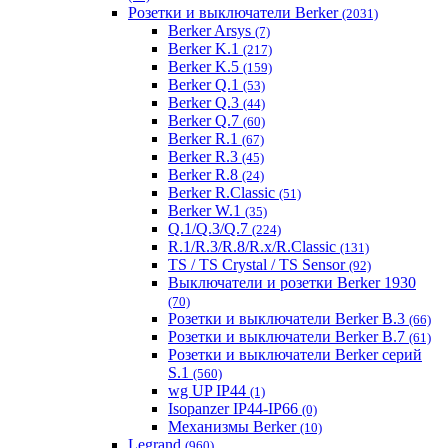
Розетки и выключатели Berker
(2031)
Berker Arsys
(7)
Berker K.1
(217)
Berker K.5
(159)
Berker Q.1
(53)
Berker Q.3
(44)
Berker Q.7
(60)
Berker R.1
(67)
Berker R.3
(45)
Berker R.8
(24)
Berker R.Classic
(51)
Berker W.1
(35)
Q.1/Q.3/Q.7
(224)
R.1/R.3/R.8/R.x/R.Classic
(131)
TS / TS Crystal / TS Sensor
(92)
Выключатели и розетки Berker 1930
(70)
Розетки и выключатели Berker B.3
(66)
Розетки и выключатели Berker B.7
(61)
Розетки и выключатели Berker серий
S.1
(560)
wg UP IP44
(1)
Isopanzer IP44-IP66
(0)
Механизмы Berker
(10)
Legrand
(960)