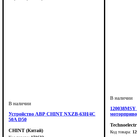
120038MSY 
Устройство АВР CHINT NXZB-63H/4C
моторприво
50A D50
Technoelectr
CHINT (Китай)
1