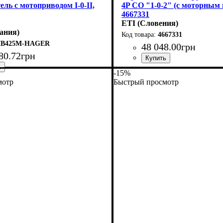
ль с мотоприводом I-0-II,
4P CO "1-0-2" (с моторным
4667331
ETI (Словения)
ания)
4667331
IB425M-HAGER
48 048
.
00
грн
80
.
72
грн
Устройство
Номинальный ток, А
Количество полюсов
Отключающая способность, 
Серия
: LA MO CO
: переключатель на
: 4
: 250
-15%
й ток, А
полюсов
 переключатель нагрузки
: 4
: 250
мотр
Быстрый просмотр