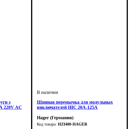
уги з
Шинная перемычка для модульных
А 220V AC
виключателей HIC 20А-125А
Hager (Германия)
HZI400-HAGER