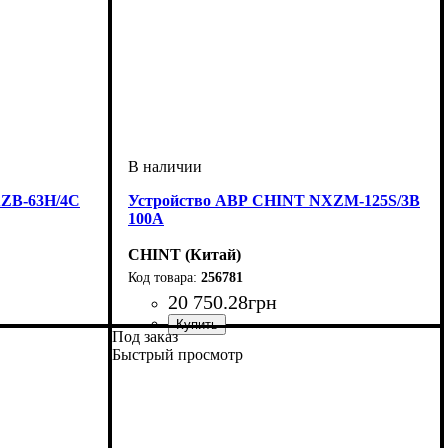
XZB-63H/4C
Устройство АВР CHINT NXZM-125S/3B
100A
CHINT (Китай)
256781
20 750
.
28
грн
Под заказ
грузки
Устройство
Номинальный ток, А
Количество полюсов
Отключающая способность, kA
: переключатель нагрузки
: 3
: 100
: 25
Быстрый просмотр