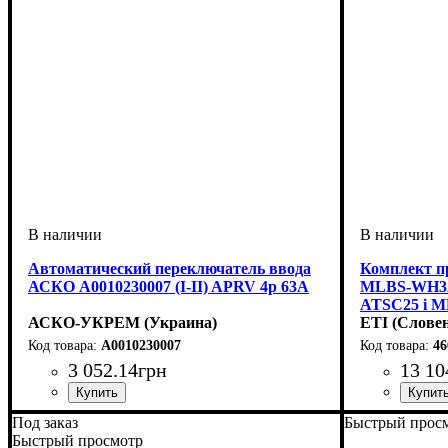
Автоматический переключатель ввода
Комплект п
АСКО A0010230007 (I-II) APRV 4p 63A
MLBS-WH32
ATSC25 і ML
АСКО-УКРЕМ (Украина)
ETI (Слове
A0010230007
46
3 052
.
14
грн
13 10
Устройство
Номинальный ток, А
Количество полюсов
: переключатель нагрузки
: 4
: 63
Устройство
Серия
: MLB
:
Под заказ
Быстрый прос
Быстрый просмотр