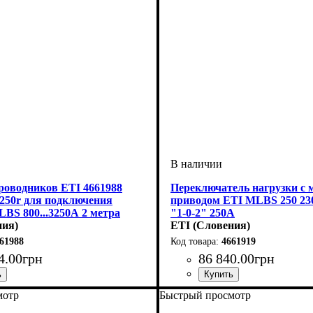
роводников ETI 4661988
Переключатель нагрузки с 
50r для подключения
приводом ETI MLBS 250 2
BS 800...3250А 2 метра
"1-0-2" 250А
ния)
ETI (Словения)
61988
4661919
4
.
00
грн
86 840
.
00
грн
S
 аксессуар
Устройство
Номинальный ток, А
Количество полюсов
Серия
: MLBS
: переключатель на
: 4
: 250
мотр
Быстрый просмотр