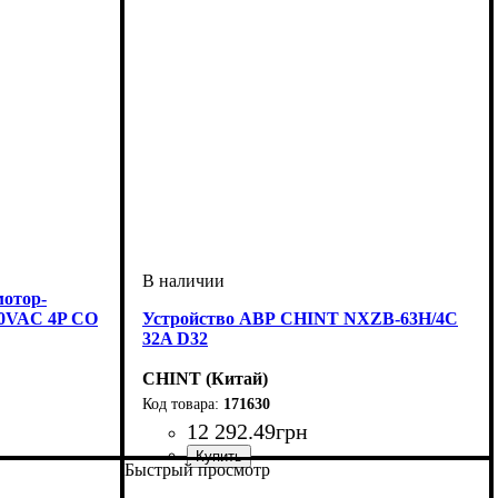
мотор-
30VAC 4P CO
Устройство АВР CHINT NXZB-63H/4C
32A D32
CHINT (Китай)
171630
12 292
.
49
грн
грузки
Быстрый просмотр
Устройство
Номинальный ток, А
Количество полюсов
: переключатель нагрузки
: 4
: 32