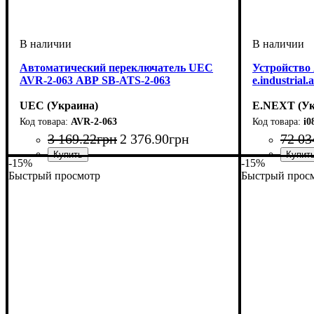
Автоматический переключатель UEC
Устройство 
AVR-2-063 АВР SB-ATS-2-063
e.industrial.
UEC (Украина)
E.NEXT (Ук
AVR-2-063
i0
3 169
.
22
грн
2 376
.
90
грн
72 03
-15%
-15%
Устройство
Номинальный ток, А
Количество полюсов
: переключатель нагрузки
: 2
: 63
Устройство
Номинальны
Количество 
Отключающа
Серия
: e.indu
:
Быстрый просмотр
Быстрый прос