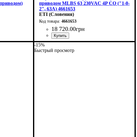
 приводом)
приводом MLBS 63 230VAC 4P CO ("1-0-
2", 63А) 4661653
ETI (Словения)
4661653
18 720
.
00
грн
kA
грузки
: 8
Устройство
Номинальный ток, А
Количество полюсов
Отключающая способность, kA
Серия
: MLBS..CO
: переключатель нагрузки
: 4
: 63
: 3,5
-15%
Быстрый просмотр