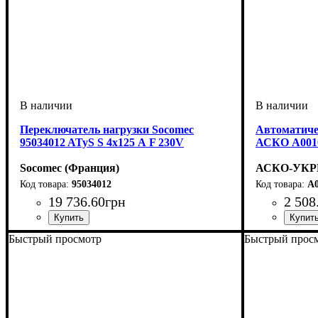
Переключатель нагрузки Socomec
Автоматиче
95034012 ATyS S 4x125 А F 230V
АСКО A0010
Socomec (Франция)
АСКО-УКРЕ
95034012
A0
19 736
.
60
грн
2 508
Устройство
Номинальный ток, А
Количество полюсов
Серия
: ATyS s
: переключатель нагрузки
: 4
: 125
Устройство
Номинальны
Количество 
:
Быстрый просмотр
Быстрый прос