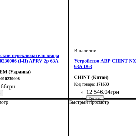
ский переключатель ввода
230006 (I-II) APRV 2p 63A
Устройство АВР CHINT N
63A D63
М (Украина)
CHINT (Китай)
010230006
171633
.
66
грн
12 546
.
04
грн
й ток, А
полюсов
 переключатель нагрузки
: 2
: 63
мотр
Быстрый просмотр
Устройство
Номинальный ток, А
Количество полюсов
: переключатель на
: 4
: 63