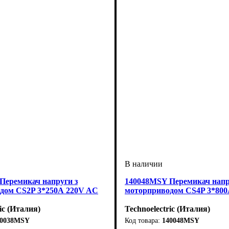
Перемикач напруги з
140048MSY Перемикач напр
дом CS2P 3*250А 220V AC
моторприводом CS4P 3*800
ic (Италия)
Technoelectric (Италия)
20038MSY
140048MSY