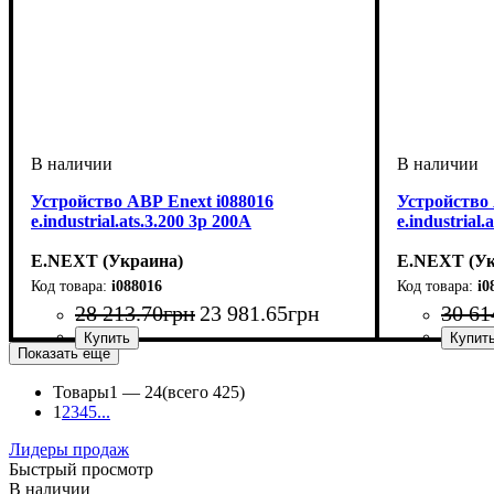
Устройство АВР Enext i088016
Устройство 
e.industrial.ats.3.200 3p 200А
e.industrial.
E.NEXT (Украина)
E.NEXT (Ук
i088016
i0
28 213
.
70
грн
23 981
.
65
грн
30 61
Показать еще
Устройство
Номинальный ток, А
Количество полюсов
Отключающая способность, kA
Серия
: e.industrial
: переключатель нагрузки
: 3
: 200
: 35
Устройство
Номинальны
Количество 
Отключающа
Серия
: e.indu
:
Товары
1 —
24
(всего 425)
1
2
3
4
5
...
Лидеры продаж
Быстрый просмотр