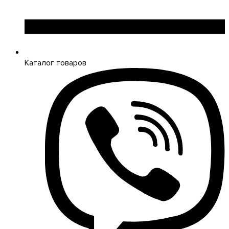
Kopos (Чехия)
Legrand (Франция)
LogicPower (Украина)
LuxPower (Китай)
Massive (Бельгия)
Каталог товаров
MAXUS (Китай)
Mersen (Франция)
NIK (Украина)
NOARK
Onka (Турция)
OZKA (Украина)
Phoenix Contact (Германия)
Plank Electrotechnic (Украина)
Pro'sKit (Тайвань)
PYLONTECH (Китай)
Radpol (Польша)
Raut (Украина)
Reliance (Украина)