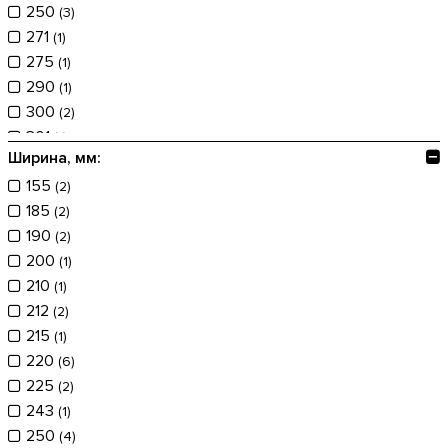
250
(3)
271
(1)
275
(1)
290
(1)
300
(2)
301
(1)
Ширина, мм:
310
(5)
155
320
(2)
(2)
185
340
(2)
(1)
190
355
(2)
(12)
200
365
(1)
(1)
210
370
(1)
(1)
212
380
(2)
(6)
215
385
(1)
(2)
220
390
(6)
(3)
225
395
(2)
(5)
243
397
(1)
(1)
250
400
(4)
(2)