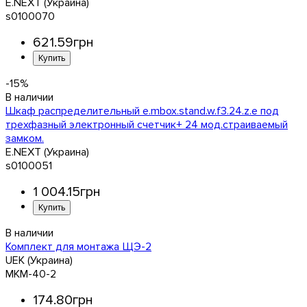
E.NEXT (Украина)
s0100070
621
.
59
грн
-15%
Шкаф распределительный e.mbox.stand.w.f3.24.z.е под
трехфазный электронный счетчик+ 24 мод.страиваемый
замком.
E.NEXT (Украина)
s0100051
1 004
.
15
грн
Комплект для монтажа ЩЭ-2
UEK (Украина)
MKM-40-2
174
.
80
грн