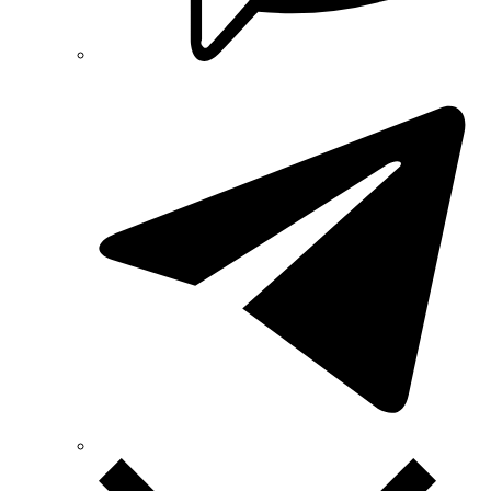
REM POWER (Словения)
Schneider-Electric (Франция)
Selec (Индия)
SEZ (Словакия)
Siemens (Германия)
Smart-MAIC
Socomec (Франция)
SOFAR (Китай)
Sungrow (Китай)
TAB (Словения)
Takel (Украина)
Technoelectric (Италия)
Technosystems (Украина)
TEKPAN (Турция)
TeleTec (Украина)
TEM (Словения)
Tense (Турция)
Terneo (Украина)
Testboy (Германия)