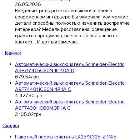
DKC (Украина)
26.05.2026
Dyness (Китай)
Введение: роль розеток и выключателей в
E.NEXT (Украина)
современном интерьере Вы замечали, как мелкие
EAE Electric
детали способны полностью изменить восприятие
интерьера? Мебель расставлена, освещение
Eastron (Китай)
грамотно продумано, но чего-то всё равно не
Eaton (США)
хватает… И вот вы замечае...
ElectrO (Украина)
Новинки
Eleks (Украина)
Entes (Турция)
Автоматический выключатель Schneider-Electric
EON (Таиланд)
A9F75140 iC60N 1P 40A D
ETI (Словения)
679
.
54
грн
ETREL (Словения)
Автоматический выключатель Schneider-Electric
A9F74401 iC60N 4P 1A C
Evrosvet (Украина)
4 427
.
90
грн
Extherm (Германия)
Автоматический выключатель Schneider-Electric
F&F (Польша)
A9F74301 iC60N 3P 1A C
FRER (Италия)
3 105
.
02
грн
FS (Украина)
Скидки
Galkat (Украина)
GAMA (Украина)
Пакетный переключатель LK25/3.325-ZP/45