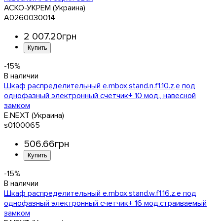
АСКО-УКРЕМ (Украина)
A0260030014
2 007
.
20
грн
-15%
Шкаф распределительный e.mbox.stand.n.f1.10.z.e под
однофазный электронный счетчик+ 10 мод., навесной
замком
E.NEXT (Украина)
s0100065
506
.
66
грн
-15%
Шкаф распределительный e.mbox.stand.w.f1.16.z.e под
однофазный электронный счетчик+ 16 мод.страиваемый
замком