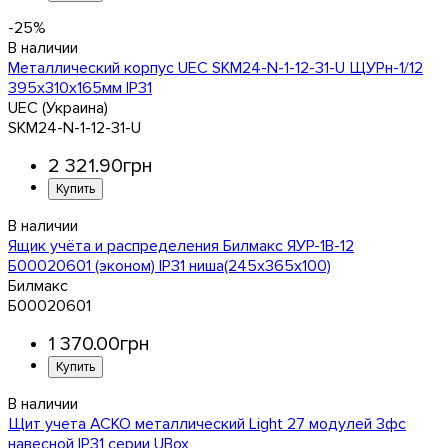
-25%
Металлический корпус UEC SKM24-N-1-12-31-U ЩУРн-1/12
395х310х165мм IP31
UEC (Украина)
SKM24-N-1-12-31-U
2 321
.
90
грн
Ящик учёта и распределения Билмакс ЯУР-1В-12
Б00020601 (эконом) IP31 ниша(245х365х100)
Билмакс
Б00020601
1 370
.
00
грн
Щит учета АСКО металлический Light 27 модулей 3фс
навесной IP31 серии UBox