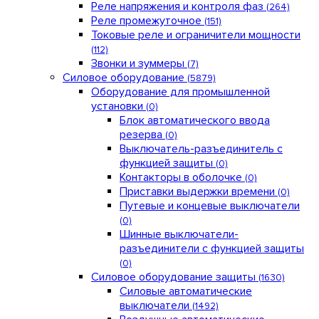
Реле напряжения и контроля фаз
(264)
Реле промежуточное
(151)
Токовые реле и ограничители мощности
(112)
Звонки и зуммеры
(7)
Силовое оборудование
(5879)
Оборудование для промышленной
установки
(0)
Блок автоматического ввода
резерва
(0)
Выключатель-разъединитель с
функцией защиты
(0)
Контакторы в оболочке
(0)
Приставки выдержки времени
(0)
Путевые и концевые выключатели
(0)
Шинные выключатели-
разъединители с функцией защиты
(0)
Силовое оборудование защиты
(1630)
Силовые автоматические
выключатели
(1492)