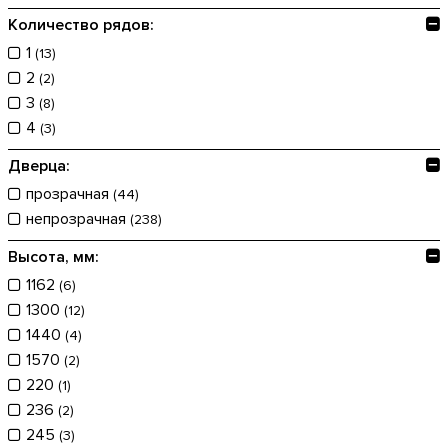
16
(7)
Количество рядов:
18
(5)
1
20
(13)
(2)
2
22
(2)
(1)
3
24
(8)
(18)
4
27
(3)
(11)
30
(3)
Дверца:
36
(15)
прозрачная
(44)
48
(5)
непрозрачная
(238)
17
(2)
Высота, мм:
1162
(6)
1300
(12)
1440
(4)
1570
(2)
220
(1)
236
(2)
245
(3)