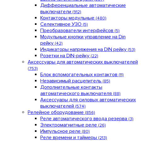
Дифференциальные автоматические
Промфактор
выключатели
(912)
Термофит
Контакторы модульные
(480)
Укрэнерго-Альянс (Украина)
Селективное УЗО
(5)
Преобразователи интерфейсов
(5)
Модульные кнопки управление на Din
рейку
(42)
Индикаторы напряжения на DIN рейку
(53)
Розетки на DIN-рейку
(22)
Аксессуары для автоматических выключателей
(753)
Блок вспомогательных контактов
(11)
Независимый расцепитель
(85)
Дополнительные контакты
автоматического выключателя
(88)
Аксессуары для силовых автоматических
выключателей
(574)
Релейное оборудование
(856)
Реле автоматического ввода резерва
(3)
Электромагнитные реле
(26)
Импульсное реле
(80)
Реле времени и таймеры
(213)