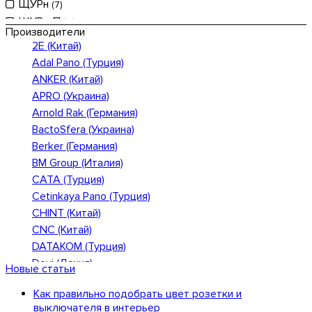
ЩУРн
(7)
500
(1)
ЩУРн-П
(3)
510
(2)
Производители
ЩЭ
(6)
2E (Китай)
550
(2)
Adal Pano (Турция)
580
(1)
ANKER (Китай)
600
(1)
APRO (Украина)
610
(1)
Arnold Rak (Германия)
640
(7)
BactoSfera (Украина)
940
(36)
Berker (Германия)
950
(6)
BM Group (Италия)
954
(1)
CATA (Турция)
960
(17)
Cetinkaya Pano (Турция)
1080
(22)
CHINT (Китай)
1085
(4)
CNC (Китай)
DATAKOM (Турция)
Devi (Дания)
Новые статьи
Deye (Китай)
Как правильно подобрать цвет розетки и
DigiTop (Украина)
выключателя в интерьер