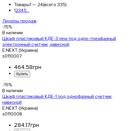
Товары
1 —
24
(всего 335)
1
2
3
4
5
...
Лидеры продаж
-15%
Шкаф пластиковый КДЕ-3 new под одно-трехфазный
электронный счетчик, навесной
E.NEXT (Украина)
s0110007
464
.
58
грн
-15%
Шкаф пластиковый КДЕ-1 под однофазный счетчик,
навесной
E.NEXT (Украина)
s0110008
284
.
17
грн