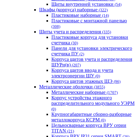
Щиты внутренней установки
(54)
Шкафы (корпуса) наборные
(322)
Пластиковые наборные
(14)
Пластиковые с монтажной панелью
(308)
Щиты учета и распределения
(335)
Пластиковые корпуса для установки
счетчика
(30)
Панели для установки электрического
счетчика ПУ
(2)
Корпуса щитов учета и распределения
ЩУРн(в)
(207)
Корпуса щитов ввода и учета
электроэнергии ЩУ
(0)
Корпуса щитов этажных ЩЭ
(96)
Металлические оболочки
(3855)
Металлические наборные
(1707)
Корпус устройства этажного
распределительного модульного УЭРМ
(0)
Крупногабаритные сборно-разборные
металлокорпуса КСРМ
(0)
Цельносварные корпуса ВРУ серии
TITAN
(21)
Корпуса ВРУ IP31 серии SMART
(26)