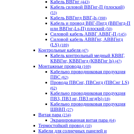
Кабель ВВГнг
(443)
Кабель силовой ВВГнг-П (плоский)
(53)
Кабель ВВГнгд ВВГ-ls
(398)
Кабель и провод ВВГ-Пнгд (ВВГнгд-П
или ВВГнг-Ls-П) плоский
(50)
Силовой кабель АВВГ АВВГ-П
(145)
Силовой кабель АВВГнг, АВВГнгд
(LS)
(189)
Контрольные кабеля
(47)
Кабель контрольный медный КВВГ,
КВВГнг, КВВГнгд (КВВГнг ls)
(47)
Монтажные провода
(169)
Кабельно проводниковая продукция
ПВС
(62)
Провода ПВСнг, ПВСнгд (ПВСнг LS)
(62)
Кабельно проводниковая продукция
ПВ3, ПВ3 нг, ПВ3 нгд(ls)
(18)
Кабельно проводниковая продукция
ШВВП
(27)
Витая пара
(234)
Экранированная витая пара
(64)
Термостойкий провод
(10)
Кабели для солнечных панелей и