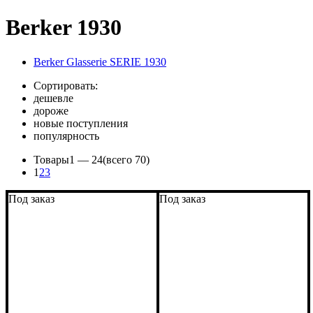
Berker 1930
Berker Glasserie SERIE 1930
Сортировать:
дешевле
дороже
новые поступления
популярность
Товары
1 —
24
(всего 70)
1
2
3
Под заказ
Под заказ