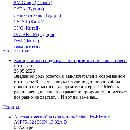
BM Group (Италия)
CATA (Турция)
Cetinkaya Pano (Турция)
CHINT (Китай)
CNC (Китай)
DATAKOM (Турция)
Devi (Дания)
Deye (Китай)
Новые статьи
DigiTop (Украина)
DKC (Украина)
Как правильно подобрать цвет розетки и выключателя в
интерьер
Dyness (Китай)
26.05.2026
E.NEXT (Украина)
Введение: роль розеток и выключателей в современном
EAE Electric
интерьере Вы замечали, как мелкие детали способны
Eastron (Китай)
полностью изменить восприятие интерьера? Мебель
Eaton (США)
расставлена, освещение грамотно продумано, но чего-то
всё равно не хватает… И вот вы замечае...
ElectrO (Украина)
Eleks (Украина)
Новинки
Entes (Турция)
Автоматический выключатель Schneider-Electric
EON (Таиланд)
A9F75132 iC60N 1P 32A D
ETI (Словения)
557
.
23
грн