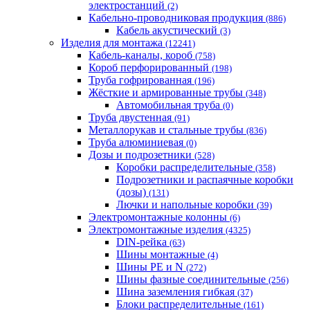
электростанций
(2)
Кабельно-проводниковая продукция
(886)
Кабель акустический
(3)
Изделия для монтажа
(12241)
Кабель-каналы, короб
(758)
Короб перфорированный
(198)
Труба гофрированная
(196)
Жёсткие и армированные трубы
(348)
Автомобильная труба
(0)
Труба двустенная
(91)
Металлорукав и стальные трубы
(836)
Труба алюминиевая
(0)
Дозы и подрозетники
(528)
Коробки распределительные
(358)
Подрозетники и распаячные коробки
(дозы)
(131)
Лючки и напольные коробки
(39)
Электромонтажные колонны
(6)
Электромонтажные изделия
(4325)
DIN-рейка
(63)
Шины монтажные
(4)
Шины PE и N
(272)
Шины фазные соединительные
(256)
Шина заземления гибкая
(37)
Блоки распределительные
(161)