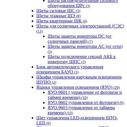
Щиты распределительные силового
оборудования ЩРс
(3)
Щиты силовые ЩС
(3)
Щиты этажные ЩЭ
(8)
Щиты квартирные ЩК
(4)
Щиты для солнечных электростанций (СЭС)
(13)
Щиты защиты инвертора DC (от
солнечных панелей)
(7)
Щиты защиты инвертора AC (от сети)
(3)
Щиты подключение секций АКБ к
инвертору ЩПС
(3)
Блок автоматического управления
освещением БАУО
(3)
Шкафы управления наружным освещением
ШУНО
(2)
Ящики управления освещением (ЯУО)
(29)
ЯУО-9601 ( управление от фотореле и
таймер времени)
(10)
ЯУО-9602 (управления от фотореле)
(9)
ЯУО-9603 (управление от таймера
времени)
(10)
Щит управления LED-освещением ЩУО-
LED
(6)