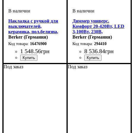
Накладка с ручкой для
Диммер универс.
выключателей,
Комфорт 20-420Вт, LED
керамика, пол.белизна,
3-100Вт, 230В,
1930 PORZELLAN
Berker (Германия)
пол.белизна, 1930+Glas
Berker (Германия)
16476900
294410
1 548
.
56
грн
8 536
.
84
грн
Декор корпуса
Серия
Цвет
: Полярная белизна
: 1930/PORZELLAN
: Керамика
Серия
Цвет
: Полярная белизна
: 1930/GLASSERIE
Под заказ
Под заказ