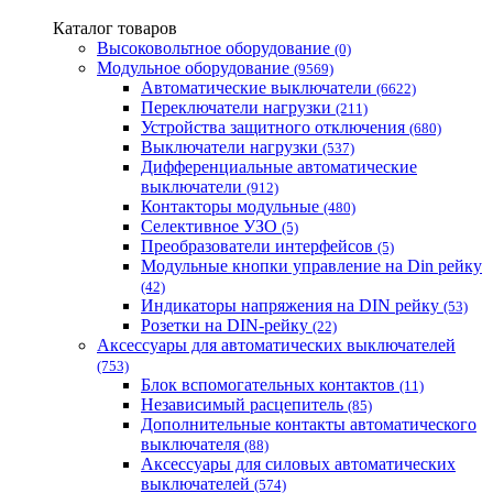
Одескабель Одесский кабельный завод
Каталог товаров
Промфактор
Высоковольтное оборудование
(0)
Термофит
Модульное оборудование
(9569)
Укрэнерго-Альянс (Украина)
Автоматические выключатели
(6622)
Переключатели нагрузки
(211)
Устройства защитного отключения
(680)
Выключатели нагрузки
(537)
Дифференциальные автоматические
выключатели
(912)
Контакторы модульные
(480)
Селективное УЗО
(5)
Преобразователи интерфейсов
(5)
Модульные кнопки управление на Din рейку
(42)
Индикаторы напряжения на DIN рейку
(53)
Розетки на DIN-рейку
(22)
Аксессуары для автоматических выключателей
(753)
Блок вспомогательных контактов
(11)
Независимый расцепитель
(85)
Дополнительные контакты автоматического
выключателя
(88)
Аксессуары для силовых автоматических
выключателей
(574)