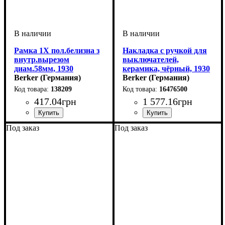
Рамка 1Х пол.белизна з
Накладка с ручкой для
внутр.вырезом
выключателей,
диам.58мм, 1930
керамика, чёрный, 1930
Berker (Германия)
PORZELLAN
Berker (Германия)
138209
16476500
417
.
04
грн
1 577
.
16
грн
Тип электрофурнитуры
Количество мест рамок
Серия
Цвет
: Полярная белизна
: 1930
: 1
:
Декор корпуса
Серия
Цвет
: Чёрный
: 1930/PORZELLAN
: Керамика
Под заказ
Под заказ
Рамки
пост