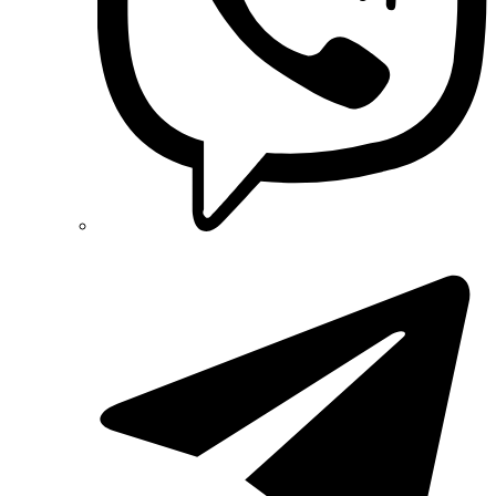
PYLONTECH (Китай)
Radpol (Польша)
Raut (Украина)
Reliance (Украина)
REM POWER (Словения)
Schneider-Electric (Франция)
Selec (Индия)
SEZ (Словакия)
Siemens (Германия)
Smart-MAIC
Socomec (Франция)
SOFAR (Китай)
Sungrow (Китай)
TAB (Словения)
Takel (Украина)
Technoelectric (Италия)
Technosystems (Украина)
TEKPAN (Турция)
TeleTec (Украина)
TEM (Словения)
Tense (Турция)