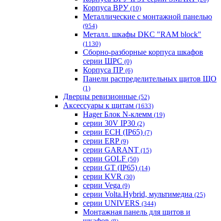
Корпуса ВРУ
(10)
Металлические с монтажной панелью
(954)
Металл. шкафы DKC "RAM block"
(1130)
Сборно-разборные корпуса шкафов
серии ШРС
(0)
Корпуса ПР
(6)
Панели распределительных щитов ЩО
(1)
Дверцы ревизионные
(52)
Аксессуары к щитам
(1633)
Hager Блок N-клемм
(19)
серии 30V IP30
(2)
серии ECH (IP65)
(7)
серии ERP
(9)
серии GARANT
(15)
серии GOLF
(50)
серии GT (IP65)
(14)
серии KVR
(30)
серии Vega
(9)
серии Volta.Hybrid, мультимедиа
(25)
серии UNIVERS
(344)
Монтажная панель для щитов и
шкафов