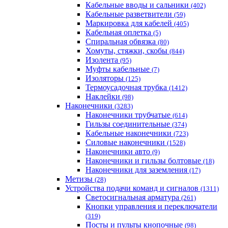
Кабельные вводы и сальники
(402)
Кабельные разветвители
(59)
Маркировка для кабелей
(405)
Кабельная оплетка
(5)
Спиральная обвязка
(80)
Хомуты, стяжки, скобы
(844)
Изолента
(95)
Муфты кабельные
(7)
Изоляторы
(125)
Термоусадочная трубка
(1412)
Наклейки
(98)
Наконечники
(3283)
Наконечники трубчатые
(614)
Гильзы соединительные
(374)
Кабельные наконечники
(723)
Силовые наконечники
(1528)
Наконечники авто
(9)
Наконечники и гильзы болтовые
(18)
Наконечники для заземления
(17)
Метизы
(28)
Устройства подачи команд и сигналов
(1311)
Светосигнальная арматура
(261)
Кнопки управления и переключатели
(319)
Посты и пульты кнопочные
(98)