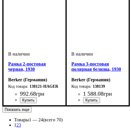
Рамка 2-постовая
Рамка 3-постовая
черная, 1930
полярная белизна, 1930
Berker (Германия)
Berker (Германия)
138121-HAGER
138139
992
.
68
грн
1 588
.
08
грн
Тип электрофурнитуры
Серия
Цвет
: Чёрный
: 1930
:
Тип электрофурнитуры
Серия
Цвет
: Полярная белизна
: 1930
:
Показать еще
Рамки
Рамки
Товары
1 —
24
(всего 70)
1
2
3