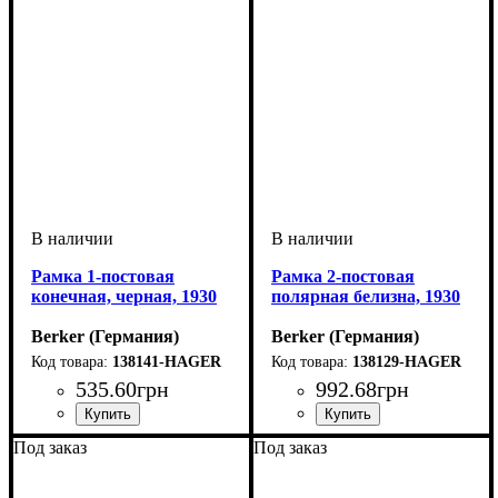
Рамка 1-постовая
Рамка 2-постовая
конечная, черная, 1930
полярная белизна, 1930
Berker (Германия)
Berker (Германия)
138141-HAGER
138129-HAGER
535
.
60
грн
992
.
68
грн
Тип электрофурнитуры
Серия
Цвет
: Чёрный
: 1930
:
Тип электрофурнитуры
Серия
Цвет
: Полярная белизна
: 1930
:
Под заказ
Под заказ
Рамки
Рамки