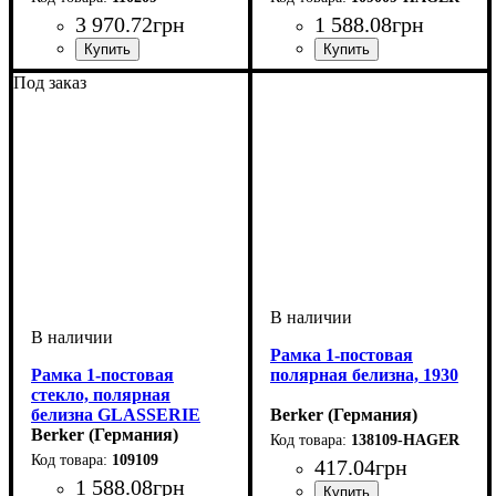
3 970
.
72
грн
1 588
.
08
грн
Тип электрофурнитуры
Декор корпуса
Количество мест рамок
Серия
Цвет
: Полярная белизна
: 1930/GLASSERIE
: Стекло
: 2
:
Тип электрофурнитуры
Серия
Цвет
: Прозрачный
: 1930/GLASSERIE
:
Под заказ
Рамки
поста
Рамки
Рамка 1-постовая
Рамка 1-постовая
полярная белизна, 1930
стекло, полярная
белизна GLASSERIE
Berker (Германия)
Berker (Германия)
138109-HAGER
109109
417
.
04
грн
1 588
.
08
грн