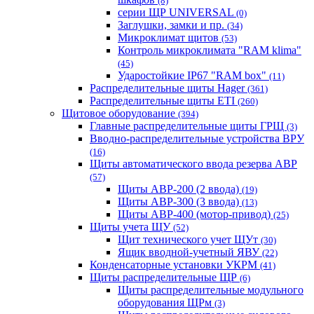
(8)
серии ЩР UNIVERSAL
(0)
Заглушки, замки и пр.
(34)
Микроклимат щитов
(53)
Контроль микроклимата "RAM klima"
(45)
Ударостойкие IP67 "RAM box"
(11)
Распределительные щиты Hager
(361)
Распределительные щиты ETI
(260)
Щитовое оборудование
(394)
Главные распределительные щиты ГРЩ
(3)
Вводно-распределительные устройства ВРУ
(16)
Щиты автоматического ввода резерва АВР
(57)
Щиты АВР-200 (2 ввода)
(19)
Щиты АВР-300 (3 ввода)
(13)
Щиты АВР-400 (мотор-привод)
(25)
Щиты учета ЩУ
(52)
Щит технического учет ЩУт
(30)
Ящик вводной-учетный ЯВУ
(22)
Конденсаторные установки УКРМ
(41)
Щиты распределительные ЩР
(6)
Щиты распределительные модульного
оборудования ЩРм
(3)