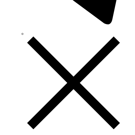
Terneo (Украина)
Testboy (Германия)
UEC (Украина)
UEK (Украина)
Vargo (Украина)
Vector VS
Vimar (Италия)
Volter (Украина)
Volterm (Украина)
Wago (Германия)
Wallbox (Испания)
WURTH (Германия)
Zubr (Украина)
АС Привод (Украина)
АСКО-УКРЕМ (Украина)
Билмакс
Запорожский завод цветных металлов (ЗЗЦМ)
Каблекс Одесса
Мегомметр (Украина)
Новатек-Электро (Украина)