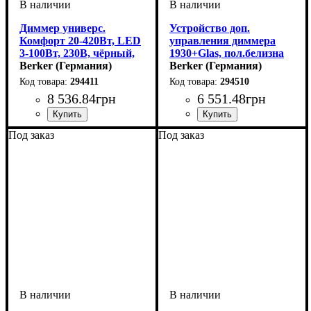
Диммер универс.
Устройство доп.
Комфорт 20-420Вт, LED
управления диммера
3-100Вт, 230В, чёрный,
1930+Glas, пол.белизна
1930+Glas
Berker (Германия)
Berker (Германия)
294411
294510
8 536
.
84
грн
6 551
.
48
грн
Серия
Цвет
: Чёрный
: 1930/GLASSERIE
Серия
Цвет
: Полярная белизна
: 1930/GLASSERIE
Под заказ
Под заказ