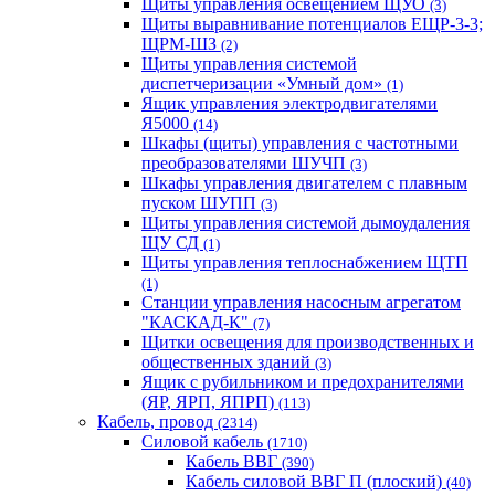
Щиты управления освещением ЩУО
(3)
Щиты выравнивание потенциалов ЕЩР-3-3;
ЩРМ-ШЗ
(2)
Щиты управления системой
диспетчеризации «Умный дом»
(1)
Ящик управления электродвигателями
Я5000
(14)
Шкафы (щиты) управления с частотными
преобразователями ШУЧП
(3)
Шкафы управления двигателем с плавным
пуском ШУПП
(3)
Щиты управления системой дымоудаления
ЩУ СД
(1)
Щиты управления теплоснабжением ЩТП
(1)
Станции управления насосным агрегатом
"КАСКАД-К"
(7)
Щитки освещения для производственных и
общественных зданий
(3)
Ящик с рубильником и предохранителями
(ЯР, ЯРП, ЯПРП)
(113)
Кабель, провод
(2314)
Силовой кабель
(1710)
Кабель ВВГ
(390)
Кабель силовой ВВГ П (плоский)
(40)