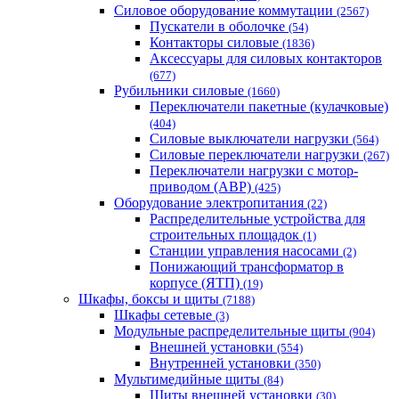
Силовое оборудование коммутации
(2567)
Пускатели в оболочке
(54)
Контакторы силовые
(1836)
Аксессуары для силовых контакторов
(677)
Рубильники силовые
(1660)
Переключатели пакетные (кулачковые)
(404)
Силовые выключатели нагрузки
(564)
Cиловые переключатели нагрузки
(267)
Переключатели нагрузки с мотор-
приводом (АВР)
(425)
Оборудование электропитания
(22)
Распределительные устройства для
строительных площадок
(1)
Станции управления насосами
(2)
Понижающий трансформатор в
корпусе (ЯТП)
(19)
Шкафы, боксы и щиты
(7188)
Шкафы сетевые
(3)
Модульные распределительные щиты
(904)
Внешней установки
(554)
Внутренней установки
(350)
Мультимедийные щиты
(84)
Щиты внешней установки
(30)