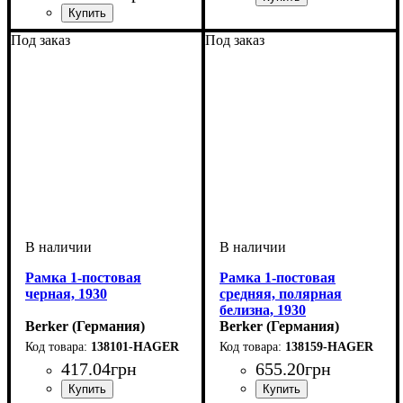
Тип электрофурнитуры
Серия
Цвет
: Полярная белизна
: 1930
:
Рамки
Тип электрофурнитуры
Серия
Цвет
: Прозрачный
: 1930/GLASSERIE
:
Под заказ
Под заказ
Рамки
Рамка 1-постовая
Рамка 1-постовая
черная, 1930
средняя, ​​полярная
белизна, 1930
Berker (Германия)
Berker (Германия)
138101-HAGER
138159-HAGER
417
.
04
грн
655
.
20
грн