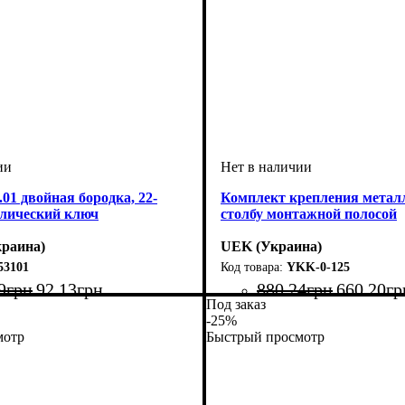
.01 двойная бородка, 22-
Комплект крепления метал
ллический ключ
столбу монтажной полосой
раина)
UEK (Украина)
53101
YKK-0-125
9
грн
92
.
13
грн
880
.
24
грн
660
.
20
гр
Под заказ
Тип изделия
Аксессуары
Серия
: YKK
: крепление
: аксессуар
-25%
мотр
Быстрый просмотр