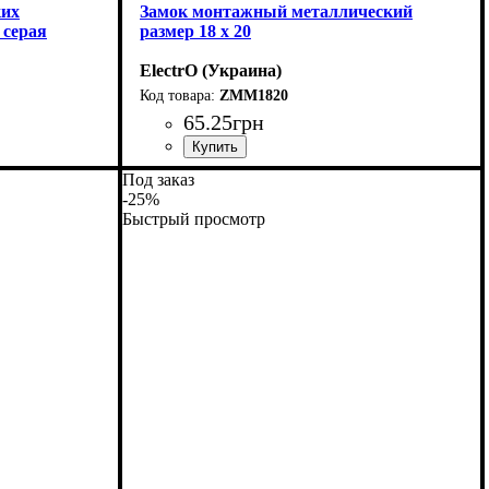
ких
Замок монтажный металлический
 серая
размер 18 х 20
ElectrO (Украина)
ZMM1820
65
.
25
грн
Тип изделия
Аксессуары
: замок
: аксессуар
Под заказ
-25%
Быстрый просмотр