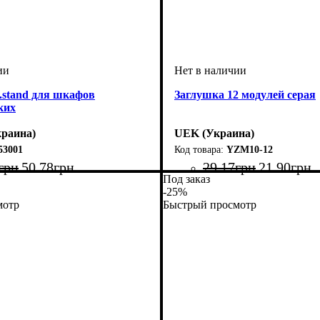
k.stand для шкафов
Заглушка 12 модулей серая
ких
раина)
UEK (Украина)
53001
YZM10-12
грн
50
.
78
грн
29
.
17
грн
21
.
90
грн
Под заказ
Тип изделия
Аксессуары
: заглушки
: аксессуар
-25%
мотр
Быстрый просмотр