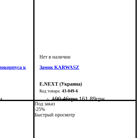
локорпуса к
Замок KARWASZ
E.NEXT (Украина)
43-049-6
н
190
.
46
грн
161
.
89
грн
Под заказ
-25%
Быстрый просмотр