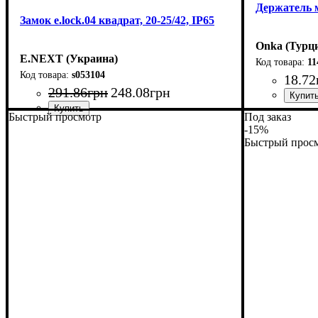
Держатель 
Замок e.lock.04 квадрат, 20-25/42, IP65
Onka (Турц
E.NEXT (Украина)
1
s053104
18
.
72
291
.
86
грн
248
.
08
грн
Быстрый просмотр
Под заказ
-15%
Быстрый прос