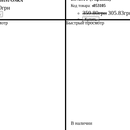
110191-ONKA
s053105
0
грн
359
.
80
грн
305
.
83
гр
мотр
Быстрый просмотр