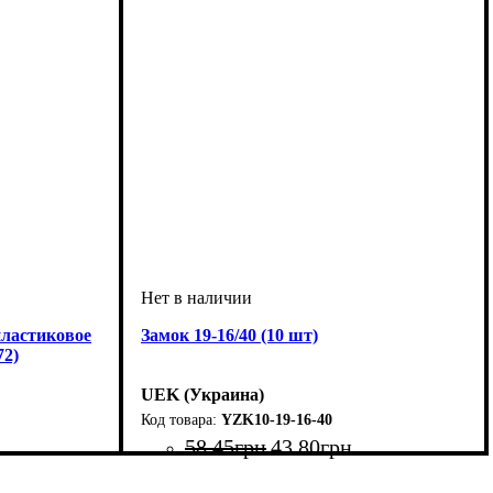
пластиковое
Замок 19-16/40 (10 шт)
72)
UEK (Украина)
YZK10-19-16-40
58
.
45
грн
43
.
80
грн
Тип изделия
Аксессуары
: замок
: аксессуар