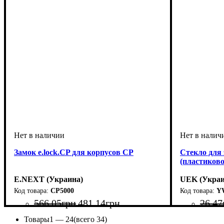
Замок e.lock.CP для корпусов CP
Стекло для
(пластиково
E.NEXT (Украина)
UEK (Украи
CP5000
Y
566
.
05
грн
481
.
14
грн
26
.
47
Тип изделия
Материал
: металл + пластик
: аксессуар
Тип изделия
Аксессуары
Товары
1 —
24
(всего 34)