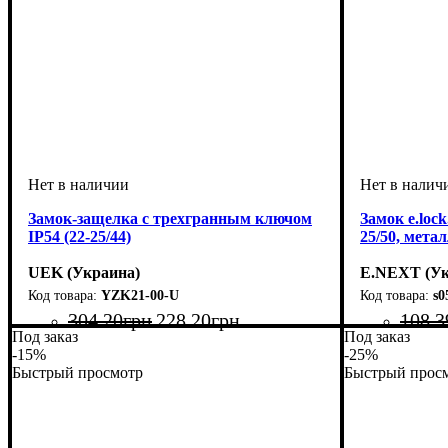
Замок-защелка с трехгранным ключом
Замок e.lock
IP54 (22-25/44)
25/50, мета
UEK (Украина)
E.NEXT (Ук
YZK21-00-U
s0
304
.
20
грн
228
.
20
грн
108
.
3
Под заказ
Под заказ
Тип изделия
Аксессуары
: замок
: аксессуар
-15%
-25%
Быстрый просмотр
Быстрый прос