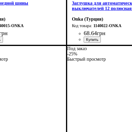
медной шины
Заглушка для автоматичес
выключателей 12 полюсная
ия)
Onka (Турция)
140015-ONKA
1140022-ONKA
грн
68
.
64
грн
Под заказ
-25%
мотр
Быстрый просмотр