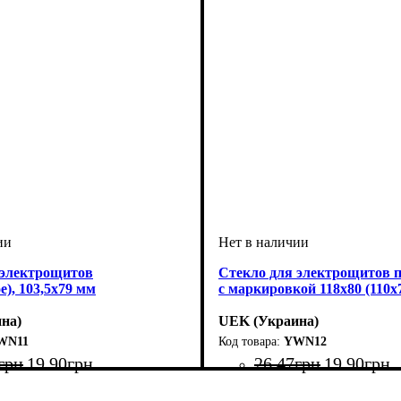
 электрощитов
Стекло для электрощитов 
е), 103,5х79 мм
с маркировкой 118x80 (110х
на)
UEK (Украина)
WN11
YWN12
грн
19
.
90
грн
26
.
47
грн
19
.
90
грн
: стекло
: аксессуар
Тип изделия
Аксессуары
: стекло
: аксессуар