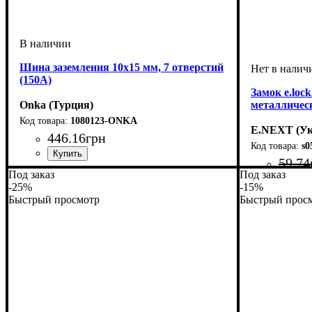
Шина заземления 10х15 мм, 7 отверстий
(150А)
Замок e.loc
Onka (Турция)
металличес
1080123-ONKA
E.NEXT (Ук
446
.
16
грн
s0
59
.
74
Устройство
Количество полюсов
Номинальный ток, А
Количество отверстий
Сечение, мм2
: без изолятора
: 35-50
: 1 полюс
: 150
: 7
Под заказ
Под заказ
-25%
-15%
Быстрый просмотр
Быстрый прос