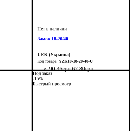
Замок 18-20/40
UEK (Украина)
YZK10-18-20-40-U
90
.
36
грн
67
.
80
грн
Под заказ
Тип изделия
Аксессуары
: замок
: аксессуар
-15%
Быстрый просмотр