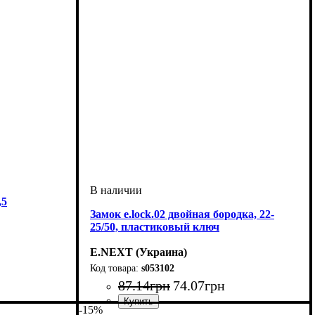
,5
Замок e.lock.02 двойная бородка, 22-
25/50, пластиковый ключ
E.NEXT (Украина)
s053102
87
.
14
грн
74
.
07
грн
-15%