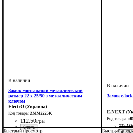
Замок монтажный металлический
размер 22 х 25/50 з металлическим
Замок e.lock
ключом
ElectrO (Украина)
E.NEXT (Ук
ZMM2225K
s0
112
.
50
грн
70
.
19
Быстрый просмотр
Быстрый прос
Тип изделия
Аксессуары
: замок
: аксессуар