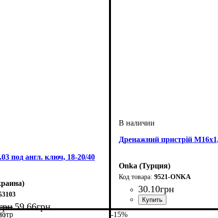
Дренажний пристрій М16х1
.03 под англ. ключ, 18-20/40
Onka (Турция)
9521-ONKA
раина)
30
.
10
грн
53103
грн
59
.
66
грн
мотр
-15%