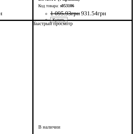
s053106
н
1 095
.
93
грн
931
.
54
грн
Быстрый просмотр