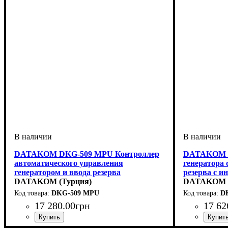
DATAKOM DKG-509 MPU Контроллер
DATAKOM D
автоматического управления
генератора
генератором и ввода резерва
резерва c и
DATAKOM (Турция)
DATAKOM (
DKG-509 MPU
D
17 280
.
00
грн
17 62