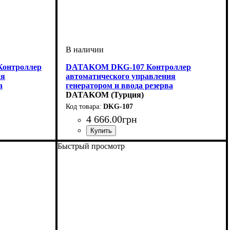
онтроллер
DATAKOM DKG-107 Контроллер
ия
автоматического управления
а
генератором и ввода резерва
DATAKOM (Турция)
DKG-107
4 666
.
00
грн
Быстрый просмотр