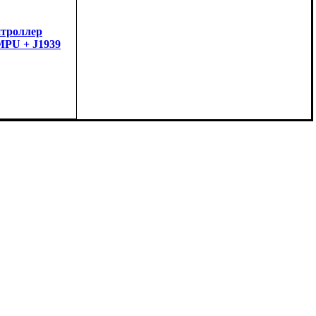
троллер
MPU + J1939