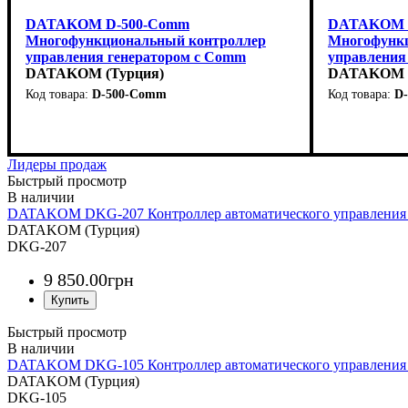
DATAKOM D-500-Comm
DATAKOM D
Многофункциональный контроллер
Многофункц
управления генератором с Comm
управления
опцией
DATAKOM (Турция)
версия
DATAKOM (
D-500-Comm
D
Лидеры продаж
Быстрый просмотр
DATAKOM DKG-207 Контроллер автоматического управления г
DATAKOM (Турция)
DKG-207
9 850
.
00
грн
Быстрый просмотр
DATAKOM DKG-105 Контроллер автоматического управления г
DATAKOM (Турция)
DKG-105