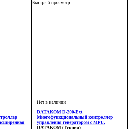
Быстрый просмотр
DATAKOM D-200-Ext
троллер
Многофункциональный контроллер
Расширенная
управления генератором c MPU.
Расширенная версия
DATAKOM (Турция)