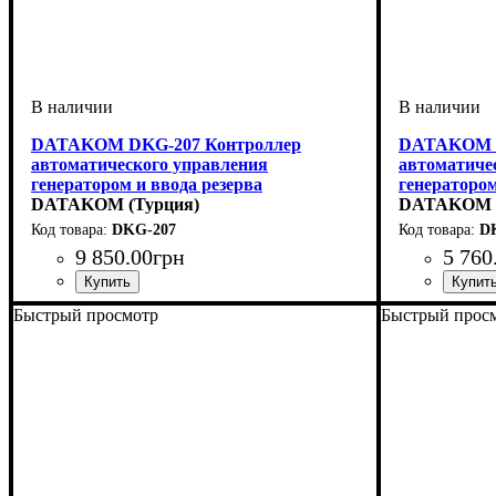
DATAKOM DKG-207 Контроллер
DATAKOM D
автоматического управления
автоматиче
генератором и ввода резерва
генератором
DATAKOM (Турция)
DATAKOM (
DKG-207
D
9 850
.
00
грн
5 760
Быстрый просмотр
Быстрый прос