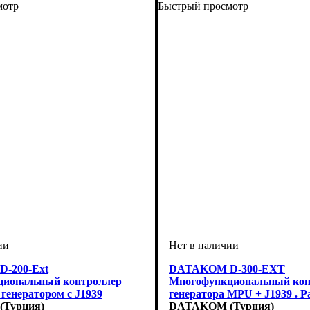
мотр
Быстрый просмотр
-200-Ext
DATAKOM D-300-EXT
иональный контроллер
Многофункциональный кон
генератором c J1939
генератора MPU + J1939 . 
м. Расширенная версия.
Турция)
версия
DATAKOM (Турция)