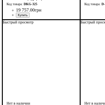
токовыми трансформаторами
DKG-325
D-
19 757
.
00
грн
Быстрый просмотр
Быстрый прос