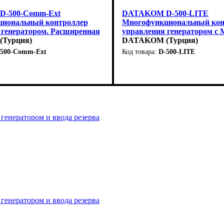
-500-Comm-Ext
DATAKOM D-500-LITE
иональный контроллер
Многофункциональный кон
 генератором. Расширенная
управления генератором с 
Турция)
+ RS485
DATAKOM (Турция)
-500-Comm-Ext
D-500-LITE
енератором и ввода резерва
енератором и ввода резервa