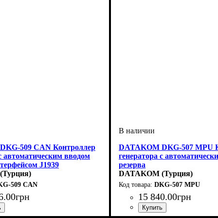
KG-509 CAN Контроллер
DATAKOM DKG-507 MPU К
 с автоматическим вводом
генератора с автоматическ
нтерфейсом J1939
резерва
Турция)
DATAKOM (Турция)
KG-509 CAN
DKG-507 MPU
6
.
00
грн
15 840
.
00
грн