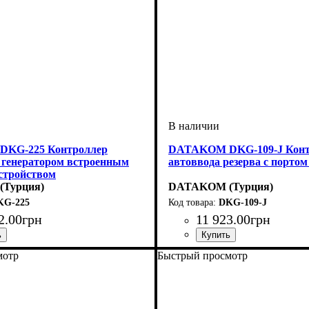
KG-225 Контроллер
DATAKOM DKG-109-J Конт
 генератором встроенным
автоввода резерва с портом
стройством
Турция)
DATAKOM (Турция)
KG-225
DKG-109-J
2
.
00
грн
11 923
.
00
грн
мотр
Быстрый просмотр