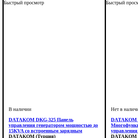
Быстрый просмотр
Быстрый прос
DATAKOM DKG-325 Панель
DATAKOM D
управления генератором мощностью до
Многофункц
15KVA со встроенным зарядным
управления 
устройством, силовыми контакторами и
DATAKOM (Турция)
интерфейсо
DATAKOM (