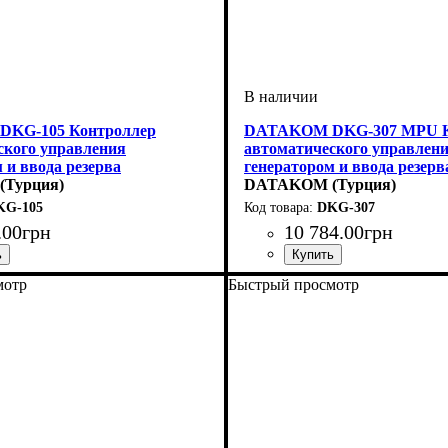
KG-105 Контроллер
DATAKOM DKG-307 MPU К
ского управления
автоматического управлен
 и ввода резервa
генератором и ввода резерв
Турция)
DATAKOM (Турция)
KG-105
DKG-307
.
00
грн
10 784
.
00
грн
мотр
Быстрый просмотр