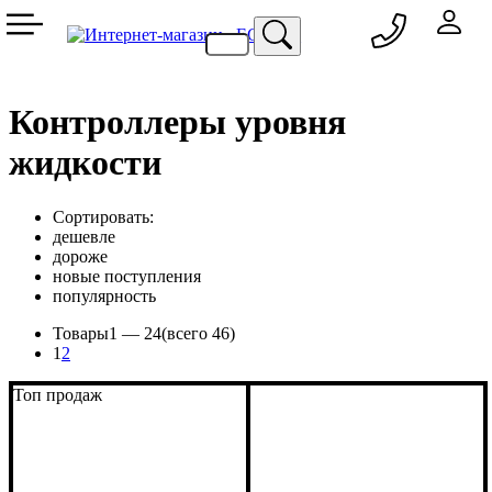
050 333-77-60
048 709-69-79
067 557-02-95
093 836-58-13
Контроллеры уровня
жидкости
Сортировать:
дешевле
дороже
новые поступления
популярность
Товары
1 —
24
(всего 46)
1
2
Топ продаж