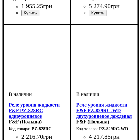
1 955
.
25
грн
5 274
.
90
грн
Напряжение, V
Монтаж
Устройство
Область применения
: на DIN-рейку 35
: реле
: 220
:
Напряжение, V
Монтаж
Устройство
Область применения
: на DIN-рейку 35
: реле
: 220
:
мм
Контроллеры для систем
мм
Контроллеры для систем
водоснабжения
водоснабжения
Реле уровня жидкости
Реле уровня жидкости
F&F PZ-828RC
F&F PZ-829RC-WD
одноуровневое
двухуровневое дождевая
F&F (Польша)
вода
F&F (Польша)
PZ-828RC
PZ-829RC-WD
2 216
.
70
грн
4 217
.
85
грн