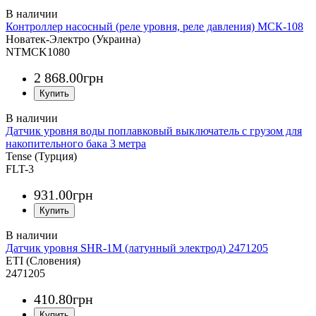
Контроллер насосный (реле уровня, реле давления) МСК-108
Новатек-Электро (Украина)
NTMCK1080
2 868
.
00
грн
Датчик уровня воды поплавковый выключатель с грузом для
накопительного бака 3 метра
Tense (Турция)
FLT-3
931
.
00
грн
Датчик уровня SHR-1M (латунный электрод) 2471205
ETI (Словения)
2471205
410
.
80
грн