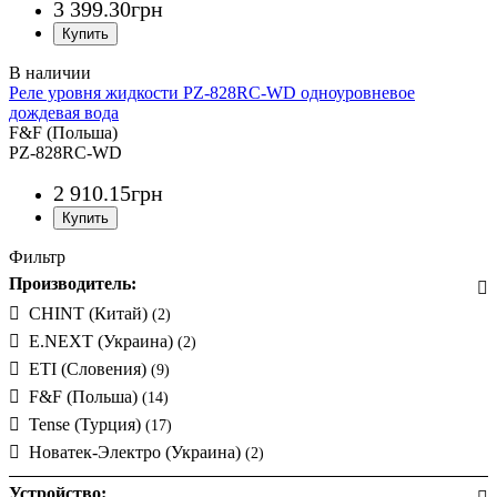
3 399
.
30
грн
Реле уровня жидкости PZ-828RC-WD одноуровневое
дождевая вода
F&F (Польша)
PZ-828RC-WD
2 910
.
15
грн
Фильтр
Производитель:
CHINT (Китай)
(2)
E.NEXT (Украина)
(2)
ETI (Словения)
(9)
F&F (Польша)
(14)
Tense (Турция)
(17)
Новатек-Электро (Украина)
(2)
Устройство: