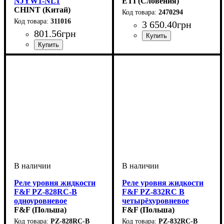
NJYW1-NL1
ETI (Словения)
AC220V/380V
CHINT (Китай)
2470294
311016
3 650
.
40
грн
801
.
56
грн
Номинальный ток, А
Напряжение, V
Устройство
Тип контроллера
Область применения
Серия
: HRH
: реле
: 24V
: Реле
:
: 16
AC/DC
контроля и управления
Контроллеры для систем
Монтаж
Устройство
Тип контроллера
Область применения
Серия
: NJYW
: на DIN-рейку 35
: реле
: Реле
:
водоснабжения
мм
контроля и управления
Контроллеры для систем
водоснабжения
Реле уровня жидкости
Реле уровня жидкости
F&F PZ-828RC-B
F&F PZ-832RC B
одноуровневое
четырёхуровневое
F&F (Польша)
F&F (Польша)
PZ-828RC-B
PZ-832RC-B