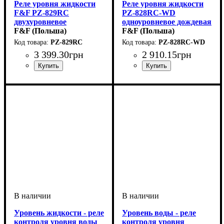
Реле уровня жидкости
Реле уровня жидкости
F&F PZ-829RC
PZ-828RC-WD
двухуровневое
одноуровневое дождевая
F&F (Польша)
вода
F&F (Польша)
PZ-829RC
PZ-828RC-WD
3 399
.
30
грн
2 910
.
15
грн
Напряжение, V
Монтаж
Устройство
Область применения
: на DIN-рейку 35
: реле
: 220
:
Напряжение, V
Монтаж
Устройство
Область применения
: на DIN-рейку 35
: реле
: 220
:
мм
Контроллеры для систем
мм
Контроллеры для систем
водоснабжения
водоснабжения
Уровень жидкости - реле
Уровень воды - реле
контроля уровня воды
контроля уровня