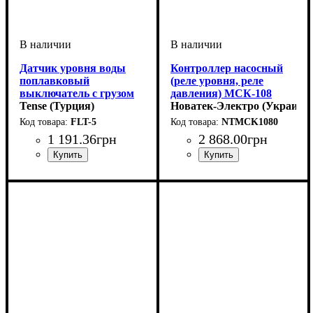
Датчик уровня воды
Контроллер насосный
поплавковый
(реле уровня, реле
выключатель с грузом
давления) МСК-108
для накопительного
Tense (Турция)
Новатек-Электро (Украина)
бака 5 метров
FLT-5
NTMCK1080
1 191
.
36
грн
2 868
.
00
грн
Устройство
Тип контроллера
Область применения
Степень защиты
: контроллер
: IP20
: Реле
:
контроля и управления
Контроллеры для систем
водоснабжения