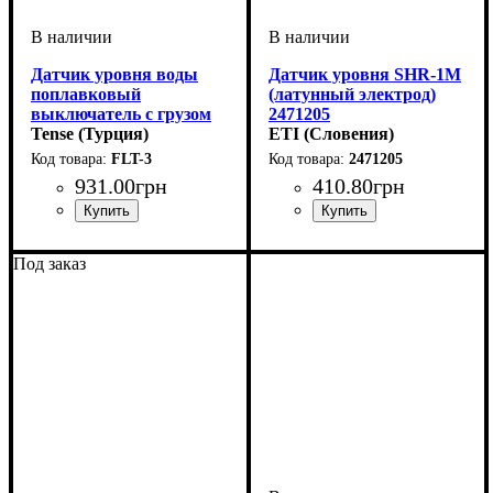
Датчик уровня воды
Датчик уровня SHR-1M
поплавковый
(латунный электрод)
выключатель с грузом
2471205
для накопительного
Tense (Турция)
ETI (Словения)
бака 3 метра
FLT-3
2471205
931
.
00
грн
410
.
80
грн
Устройство
Тип контроллера
Область применения
Серия
: SHR
: датчик
: Реле
:
контроля и управления
Контроллеры для систем
Под заказ
водоснабжения