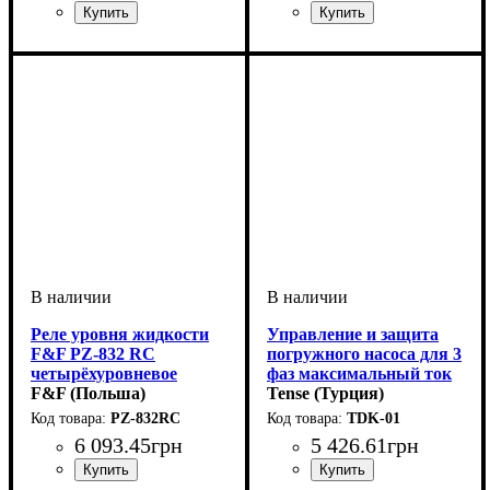
Напряжение, V
Монтаж
Устройство
Область применения
: на DIN-рейку 35
: реле
: 220
:
Напряжение, V
Монтаж
Устройство
Область применения
: на DIN-рейку 35
: реле
: 220
:
мм
Контроллеры для систем
мм
Контроллеры для систем
водоснабжения
водоснабжения
Реле уровня жидкости
Управление и защита
F&F PZ-832 RC
погружного насоса для 3
четырёхуровневое
фаз максимальный ток
F&F (Польша)
60A
Tense (Турция)
PZ-832RC
TDK-01
6 093
.
45
грн
5 426
.
61
грн
Напряжение, V
Монтаж
Устройство
Область применения
: на DIN-рейку 35
: реле
: 220
: