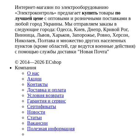
Schneider-Electric (Франция)
Selec (Индия)
Интернет-магазин по электрооборудованию
«Электроконтроль» предлагает
купить
товары
по
SEZ (Словакия)
лучшей цене
с оптовыми и розничными поставками в
Siemens (Германия)
любой город Украины. Мы отправляем заказы в
Smart-MAIC
следующие города: Одесса, Киев, Днепр, Кривой Рог,
Socomec (Франция)
Винница, Львов, Харьков, Запорожье, Ровно, Херсон,
Николаев, Полтава и множество других населенных
SOFAR (Китай)
пунктов (кроме областей, где ведутся военные действия)
Sungrow (Китай)
с помощью службы доставки "Новая Почта"
TAB (Словения)
Takel (Украина)
© 2014—2026 ECshop
Компания
Technoelectric (Италия)
О нас
Technosystems (Украина)
Акции
TEKPAN (Турция)
Контакты
TeleTec (Украина)
Доставка и оплата
TEM (Словения)
Условия возврата
Гарантия и сервис
Tense (Турция)
Сертификаты
Terneo (Украина)
Новости
Testboy (Германия)
Статьи
UEC (Украина)
Вакансии
Полезная информация
UEK (Украина)
Vargo (Украина)