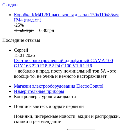
Скидки
Galkat (Украина)
GAMA (Украина)
Коробка КМ41261 распаячная для о/п 150х110х85мм
GENERICA (Китай)
IP44 (глад.ст.)
Gewiss (Италия)
-25%
Ginlong Solis (Китай)
155
.
03
грн
116
.
30
грн
GreenVision (Китай)
Последние отзывы
Hager (Германия)
Haupa (Германия)
Сергей
15.01.2026
HD Hyundai Electric (Корея)
Счетчик электроэнергий однофазный GAMA 100
Hemstedt (Германия)
G1Y.163.220.F18.B2.P4.C100.V1.R1.H6
Horoz Electric (Турция)
+ добавлю к пред. посту номинальный ток 5А - это,
Huawei (Китай)
вообще-то, не очень и немного настораживает
IME (Италия)
Магазин электрооборудования ElectroControl
Install Group (Украина)
Измерительные приборы
IPmall (Украина)
Контроллеры уровня жидкости
JA SOLAR (Китай)
Подписывайтесь и будьте первыми
Jokari (Германия)
Kanlux
Новинки, интересные новости, акции и распродажи,
Katko (Финляндия)
скидки и рекомендации
KNIPEX (Чехия)