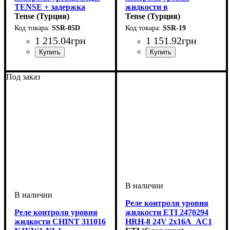
TENSE + задержка
жидкости в
включения насоса
Tense (Турция)
парогенераторе для 2-
Tense (Турция)
ёмкостных систем,
SSR-05D
SSR-19
TENSE
1 215
.
04
грн
1 151
.
92
грн
Устройство
: датчик
Устройство
: датчик
Под заказ
Реле контроля уровня
Реле контроля уровня
жидкости ETI 2470294
жидкости CHINT 311016
HRH-8 24V 2x16A_AC1