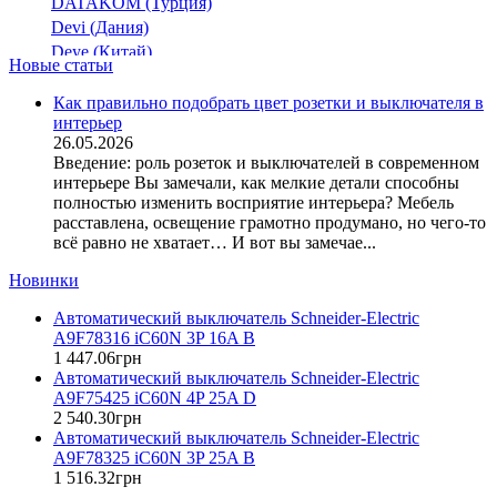
DATAKOM (Турция)
Devi (Дания)
Deye (Китай)
Новые статьи
DigiTop (Украина)
DKC (Украина)
Как правильно подобрать цвет розетки и выключателя в
интерьер
Dyness (Китай)
26.05.2026
E.NEXT (Украина)
Введение: роль розеток и выключателей в современном
EAE Electric
интерьере Вы замечали, как мелкие детали способны
Eastron (Китай)
полностью изменить восприятие интерьера? Мебель
Eaton (США)
расставлена, освещение грамотно продумано, но чего-то
всё равно не хватает… И вот вы замечае...
ElectrO (Украина)
Eleks (Украина)
Новинки
Entes (Турция)
Автоматический выключатель Schneider-Electric
EON (Таиланд)
A9F78316 iC60N 3P 16A B
ETI (Словения)
1 447
.
06
грн
ETREL (Словения)
Автоматический выключатель Schneider-Electric
Evrosvet (Украина)
A9F75425 iC60N 4P 25A D
Extherm (Германия)
2 540
.
30
грн
Автоматический выключатель Schneider-Electric
F&F (Польша)
A9F78325 iC60N 3P 25A B
FRER (Италия)
1 516
.
32
грн
FS (Украина)