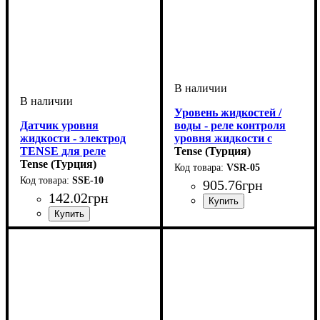
Уровень жидкостей /
Датчик уровня
воды - реле контроля
жидкости - электрод
уровня жидкости c
TENSE для реле
защитой насоса
Tense (Турция)
контроля уровня
Tense (Турция)
VSR-05
жидкости SSR-05 VSR-
SSE-10
905
.
76
грн
05 SSR-05D MDK-02
142
.
02
грн
Устройство
: датчик