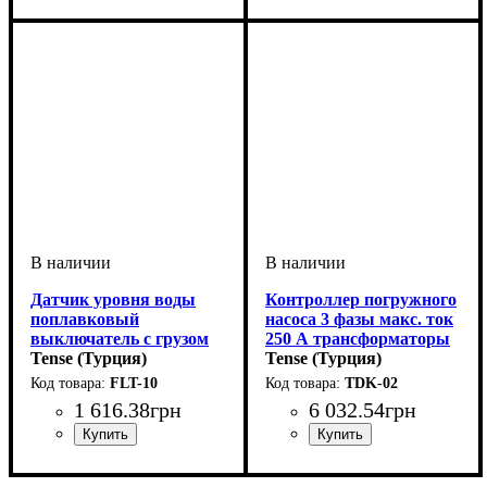
мм
Контроллеры для систем
водоснабжения
Датчик уровня воды
Контроллер погружного
поплавковый
насоса 3 фазы макс. ток
выключатель с грузом
250 А трансформаторы
для накопительного
Tense (Турция)
тока в комплекте
Tense (Турция)
бака 10 метров
FLT-10
TDK-02
1 616
.
38
грн
6 032
.
54
грн