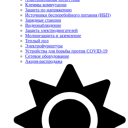
Клеммы коммутации
Защита по напряжению
Источники бесперебойного питания (ИБП)
Зарядные станции
Видеонаблюдение
Защита электродвигателей
Молниезащита и заземление
Теплый пол
Электрофурнитура
Устройства для борьбы против COVID-19
Сетевое оборудование
Акция-распродажа