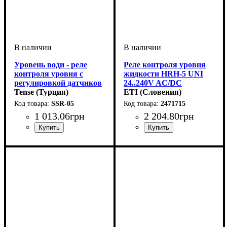
Уровень води - реле
Реле контроля уровня
контроля уровня с
жидкости HRH-5 UNI
регулировкой датчиков
24..240V AC/DC
Tense (Турция)
(1x16A_AC1) 2471715
ETI (Словения)
SSR-05
2471715
1 013
.
06
грн
2 204
.
80
грн
Устройство
: датчик
Устройство
Тип контроллера
Область применения
Степень защиты
: реле
: IP40
: Реле
:
контроля и управления
Контроллеры для систем
водоснабжения