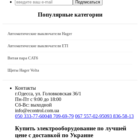
Подписаться
Kolarz (Австрия)
Kopos (Чехия)
Популярные категории
Legrand (Франция)
LogicPower (Украина)
LuxPower (Китай)
Автоматические выключатели Hager
Massive (Бельгия)
MAXUS (Китай)
Автоматические выключатели ETI
Mersen (Франция)
NIK (Украина)
Витая пара CAT6
NOARK
Щиты Hager Volta
Onka (Турция)
OZKA (Украина)
Phoenix Contact (Германия)
Контакты
Plank Electrotechnic (Украина)
г.Одесса, ул. Головковская 36/1
Pro'sKit (Тайвань)
Пн-Пт с 9:00 до 18:00
Сб-Вс: выходной
PYLONTECH (Китай)
info@econtrol.com.ua
Radpol (Польша)
050 333-77-60
048 709-69-79
067 557-02-95
093 836-58-13
Raut (Украина)
Reliance (Украина)
Купить электрооборудование по лучшей
REM POWER (Словения)
цене с доставкой по Украине