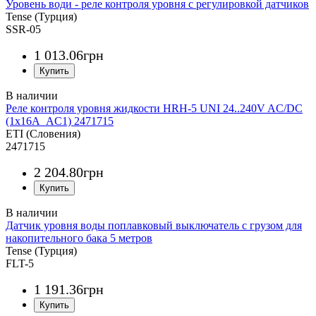
Уровень води - реле контроля уровня с регулировкой датчиков
Tense (Турция)
SSR-05
1 013
.
06
грн
Реле контроля уровня жидкости HRH-5 UNI 24..240V AC/DC
(1x16A_AC1) 2471715
ETI (Словения)
2471715
2 204
.
80
грн
Датчик уровня воды поплавковый выключатель с грузом для
накопительного бака 5 метров
Tense (Турция)
FLT-5
1 191
.
36
грн