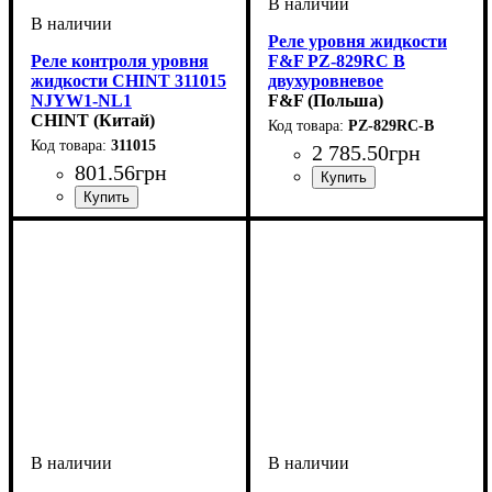
Реле уровня жидкости
Реле контроля уровня
F&F PZ-829RC B
жидкости CHINT 311015
двухуровневое
NJYW1-NL1
F&F (Польша)
AC110V/220V
CHINT (Китай)
PZ-829RC-B
311015
2 785
.
50
грн
801
.
56
грн
Напряжение, V
Устройство
Область применения
: реле
: 230
:
Контроллеры для систем
Монтаж
Устройство
Тип контроллера
Область применения
Серия
: NJYW
: на DIN-рейку 35
: реле
: Реле
:
водоснабжения
мм
контроля и управления
Контроллеры для систем
водоснабжения