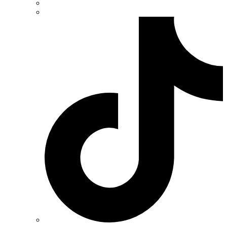
Vector VS
Vimar (Италия)
Volter (Украина)
Volterm (Украина)
Wago (Германия)
Wallbox (Испания)
WURTH (Германия)
Zubr (Украина)
АС Привод (Украина)
АСКО-УКРЕМ (Украина)
Билмакс
Запорожский завод цветных металлов (ЗЗЦМ)
Каблекс Одесса
Мегомметр (Украина)
Новатек-Электро (Украина)
Одескабель Одесский кабельный завод
Промфактор
Термофит
Укрэнерго-Альянс (Украина)