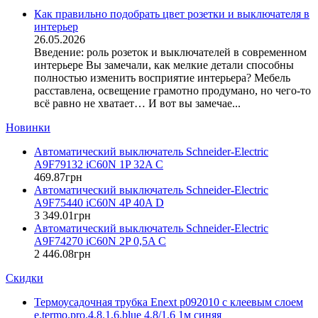
DKC (Украина)
Как правильно подобрать цвет розетки и выключателя в
интерьер
Dyness (Китай)
26.05.2026
E.NEXT (Украина)
Введение: роль розеток и выключателей в современном
EAE Electric
интерьере Вы замечали, как мелкие детали способны
Eastron (Китай)
полностью изменить восприятие интерьера? Мебель
Eaton (США)
расставлена, освещение грамотно продумано, но чего-то
всё равно не хватает… И вот вы замечае...
ElectrO (Украина)
Eleks (Украина)
Новинки
Entes (Турция)
Автоматический выключатель Schneider-Electric
EON (Таиланд)
A9F79132 iC60N 1P 32A C
ETI (Словения)
469
.
87
грн
ETREL (Словения)
Автоматический выключатель Schneider-Electric
Evrosvet (Украина)
A9F75440 iC60N 4P 40A D
Extherm (Германия)
3 349
.
01
грн
Автоматический выключатель Schneider-Electric
F&F (Польша)
A9F74270 iC60N 2P 0,5A C
FRER (Италия)
2 446
.
08
грн
FS (Украина)
Скидки
Galkat (Украина)
GAMA (Украина)
Термоусадочная трубка Enext p092010 с клеевым слоем
GENERICA (Китай)
e.termo.pro.4,8.1,6.blue 4,8/1,6 1м синяя