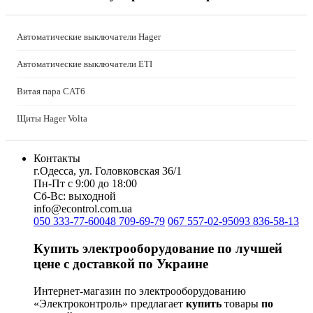
LogicPower (Украина)
LuxPower (Китай)
Massive (Бельгия)
Автоматические выключатели Hager
MAXUS (Китай)
Mersen (Франция)
Автоматические выключатели ETI
NIK (Украина)
Витая пара CAT6
NOARK
Onka (Турция)
Щиты Hager Volta
OZKA (Украина)
Phoenix Contact (Германия)
Plank Electrotechnic (Украина)
Контакты
Pro'sKit (Тайвань)
г.Одесса, ул. Головковская 36/1
Пн-Пт с 9:00 до 18:00
PYLONTECH (Китай)
Сб-Вс: выходной
Radpol (Польша)
info@econtrol.com.ua
Raut (Украина)
050 333-77-60
048 709-69-79
067 557-02-95
093 836-58-13
Reliance (Украина)
REM POWER (Словения)
Купить электрооборудование по лучшей
Schneider-Electric (Франция)
цене с доставкой по Украине
Selec (Индия)
Интернет-магазин по электрооборудованию
SEZ (Словакия)
«Электроконтроль» предлагает
купить
товары
по
Siemens (Германия)