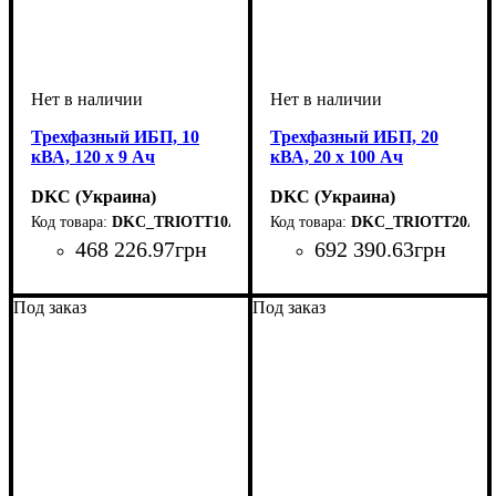
Трехфазный ИБП, 10
Трехфазный ИБП, 20
кВА, 120 х 9 Ач
кВА, 20 х 100 Ач
DKC (Украина)
DKC (Украина)
DKC_TRIOTT10A120
DKC_TRIOTT20A12
468 226
.
97
грн
692 390
.
63
грн
Вид стабилизатора
Тип стабилизатора
Количество фаз
Мощность
Вес, кг
Серия
: Trio
: 440
: 10кВт
:
:
:
Вид стабилизатора
Тип стабилизатора
Количество фаз
Мощность
Вес, кг
Серия
: Trio
: 795
: 20кВт
:
:
:
стационарный
сервопривод
трехфазный
стационарный
сервопривод
трехфазный
Под заказ
Под заказ