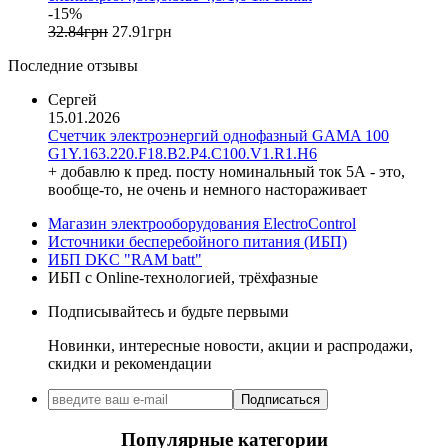
Gewiss (Италия)
-15%
Ginlong Solis (Китай)
32
.
84
грн
27
.
91
грн
GreenVision (Китай)
Последние отзывы
Hager (Германия)
Haupa (Германия)
Сергей
15.01.2026
HD Hyundai Electric (Корея)
Счетчик электроэнергий однофазный GAMA 100
Hemstedt (Германия)
G1Y.163.220.F18.B2.P4.C100.V1.R1.H6
Horoz Electric (Турция)
+ добавлю к пред. посту номинальный ток 5А - это,
Huawei (Китай)
вообще-то, не очень и немного настораживает
IME (Италия)
Магазин электрооборудования ElectroControl
Install Group (Украина)
Источники бесперебойного питания (ИБП)
IPmall (Украина)
ИБП DKC "RAM batt"
JA SOLAR (Китай)
ИБП с Online-технологией, трёхфазные
Jokari (Германия)
Подписывайтесь и будьте первыми
Kanlux
Katko (Финляндия)
Новинки, интересные новости, акции и распродажи,
KNIPEX (Чехия)
скидки и рекомендации
Kolarz (Австрия)
Подписаться
Kopos (Чехия)
Legrand (Франция)
Популярные категории