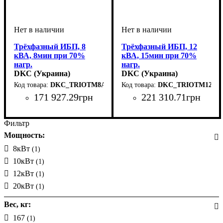
Трёхфазный ИБП, 8
Трёхфазный ИБП, 12
кВА, 8мин при 70%
кВА, 15мин при 70%
нагр.
нагр.
DKC (Украина)
DKC (Украина)
DKC_TRIOTM8A10
DKC_TRIOTM12A1
171 927
.
29
грн
221 310
.
71
грн
Вид стабилизатора
Тип стабилизатора
Количество фаз
Мощность
Вес, кг
Серия
: Trio
: 80
: 8кВт
:
:
:
Вид стабилизатора
Тип стабилизатора
Количество фаз
Мощность
Вес, кг
Серия
: Trio
: 167
: 12кВт
:
:
:
стационарный
сервопривод
трехфазный
стационарный
сервопривод
трехфазный
Фильтр
Мощность:
8кВт
(1)
10кВт
(1)
12кВт
(1)
20кВт
(1)
Вес, кг:
167
(1)