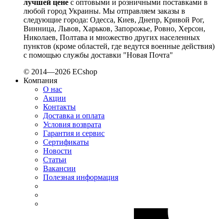
лучшей цене
с оптовыми и розничными поставками в
Smart-MAIC
любой город Украины. Мы отправляем заказы в
Socomec (Франция)
следующие города: Одесса, Киев, Днепр, Кривой Рог,
Винница, Львов, Харьков, Запорожье, Ровно, Херсон,
SOFAR (Китай)
Николаев, Полтава и множество других населенных
Sungrow (Китай)
пунктов (кроме областей, где ведутся военные действия)
TAB (Словения)
с помощью службы доставки "Новая Почта"
Takel (Украина)
© 2014—2026 ECshop
Technoelectric (Италия)
Компания
Technosystems (Украина)
О нас
TEKPAN (Турция)
Акции
TeleTec (Украина)
Контакты
TEM (Словения)
Доставка и оплата
Условия возврата
Tense (Турция)
Гарантия и сервис
Terneo (Украина)
Сертификаты
Testboy (Германия)
Новости
UEC (Украина)
Статьи
Вакансии
UEK (Украина)
Полезная информация
Vargo (Украина)
Vector VS
Vimar (Италия)
Volter (Украина)