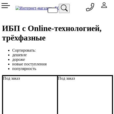
050 333-77-60
048 709-69-79
067 557-02-95
093 836-58-13
ИБП с Online-технологией,
трёхфазные
Сортировать:
дешевле
дороже
новые поступления
популярность
Под заказ
Под заказ