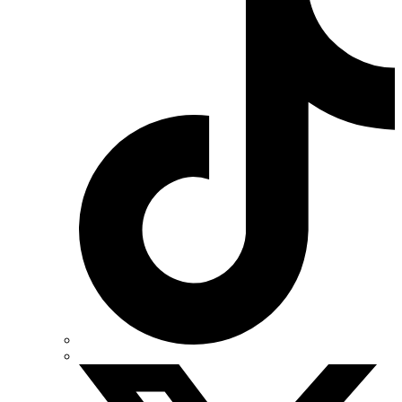
Volterm (Украина)
Wago (Германия)
Wallbox (Испания)
WURTH (Германия)
Zubr (Украина)
АС Привод (Украина)
АСКО-УКРЕМ (Украина)
Билмакс
Запорожский завод цветных металлов (ЗЗЦМ)
Каблекс Одесса
Мегомметр (Украина)
Новатек-Электро (Украина)
Одескабель Одесский кабельный завод
Промфактор
Термофит
Укрэнерго-Альянс (Украина)