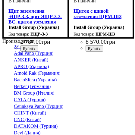
Щит заземления
Щиток с шиной
ЭЩР-3-3, щит ЭЩР-3-3-
заземления ЩРМ-ШЗ
ВС, щиток уземления
Install Group (Украина)
Install Group (Украина)
ЕЩР-З-З
ЩРМ-ШЗ
2 787
.
00
грн
8 570
.
00
грн
Производители
2E (Китай)
Adal Pano (Турция)
ANKER (Китай)
APRO (Украина)
Arnold Rak (Германия)
BactoSfera (Украина)
Berker (Германия)
BM Group (Италия)
CATA (Турция)
Cetinkaya Pano (Турция)
CHINT (Китай)
CNC (Китай)
DATAKOM (Турция)
Devi (Дания)