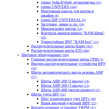
серии Volta.Hybrid, мультимедиа
(25)
серии UNIVERS
(344)
Монтажная панель для щитов и
шкафов
(8)
серии ЩР UNIVERSAL
(0)
Заглушки, замки и пр.
(34)
Микроклимат щитов
(53)
Контроль микроклимата "RAM klima"
(45)
Ударостойкие IP67 "RAM box"
(11)
Распределительные щиты Hager
(361)
Распределительные щиты ETI
(260)
Щитовое оборудование
(394)
Главные распределительные щиты ГРЩ
(3)
Вводно-распределительные устройства ВРУ
(16)
Щиты автоматического ввода резерва АВР
(57)
Щиты АВР-200 (2 ввода)
(19)
Щиты АВР-300 (3 ввода)
(13)
Щиты АВР-400 (мотор-привод)
(25)
Щиты учета ЩУ
(52)
Щит технического учет ЩУт
(30)
Ящик вводной-учетный ЯВУ
(22)
Конденсаторные установки УКРМ
(41)