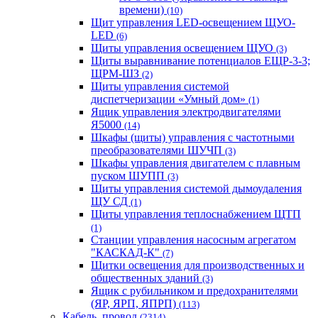
времени)
(10)
Щит управления LED-освещением ЩУО-
LED
(6)
Щиты управления освещением ЩУО
(3)
Щиты выравнивание потенциалов ЕЩР-3-3;
ЩРМ-ШЗ
(2)
Щиты управления системой
диспетчеризации «Умный дом»
(1)
Ящик управления электродвигателями
Я5000
(14)
Шкафы (щиты) управления с частотными
преобразователями ШУЧП
(3)
Шкафы управления двигателем с плавным
пуском ШУПП
(3)
Щиты управления системой дымоудаления
ЩУ СД
(1)
Щиты управления теплоснабжением ЩТП
(1)
Станции управления насосным агрегатом
"КАСКАД-К"
(7)
Щитки освещения для производственных и
общественных зданий
(3)
Ящик с рубильником и предохранителями
(ЯР, ЯРП, ЯПРП)
(113)
Кабель, провод
(2314)