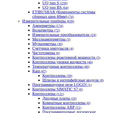
UQ тип S
(259)
UQ тип BS
(64)
ETIBUSBAR (Компоненты системы
сборных шин 60мм)
(74)
Измерительные приборы
(839)
Амперметры
(174)
Вольтметры
(72)
Измерительные преобразователи
(24)
Миллиамперметры
(3)
Мультиметры
(30)
Счетчики импульсов
(4)
Частотомеры
(6)
Контроллеры реактивной мощности
(5)
Контроллеры уровня жидкости
(46)
Температурные контроллеры
(40)
Raut
(47)
Контроллеры
(39)
Шлюзы и интерфейсные модули
(8)
Программируемое реле LOGO!
(1)
Контроллеры SIMATIC S7
(0)
Контроллеры
(131)
Диодные платы
(10)
Комнатные контроллеры
(0)
Контроллеры АВР
(11)
Программируемые логические