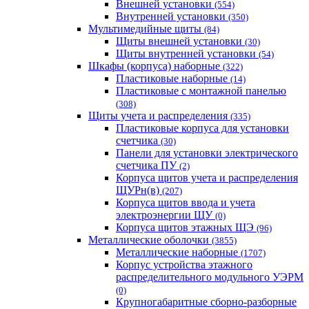
Внешней установки
(554)
Внутренней установки
(350)
Мультимедийные щиты
(84)
Щиты внешней установки
(30)
Щиты внутренней установки
(54)
Шкафы (корпуса) наборные
(322)
Пластиковые наборные
(14)
Пластиковые с монтажной панелью
(308)
Щиты учета и распределения
(335)
Пластиковые корпуса для установки
счетчика
(30)
Панели для установки электрического
счетчика ПУ
(2)
Корпуса щитов учета и распределения
ЩУРн(в)
(207)
Корпуса щитов ввода и учета
электроэнергии ЩУ
(0)
Корпуса щитов этажных ЩЭ
(96)
Металлические оболочки
(3855)
Металлические наборные
(1707)
Корпус устройства этажного
распределительного модульного УЭРМ
(0)
Крупногабаритные сборно-разборные