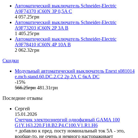
GAMA (Украина)
Автоматический выключатель Schneider-Electric
GENERICA (Китай)
A9F74370 iC60N 3P 0,5A C
Gewiss (Италия)
4 057
.
25
грн
Ginlong Solis (Китай)
Автоматический выключатель Schneider-Electric
A9F73203 iC60N 2P 3A B
GreenVision (Китай)
1 405
.
25
грн
Hager (Германия)
Автоматический выключатель Schneider-Electric
Haupa (Германия)
A9F78410 iC60N 4P 10A B
HD Hyundai Electric (Корея)
2 062
.
32
грн
Hemstedt (Германия)
Скидки
Horoz Electric (Турция)
Huawei (Китай)
Модульный автоматический выключатель Enext s081014
IME (Италия)
e.mcb.stand.60.DC.2.C2 2р 2А C 6кА DC
-15%
Install Group (Украина)
566
.
25
грн
481
.
31
грн
IPmall (Украина)
JA SOLAR (Китай)
Последние отзывы
Jokari (Германия)
Сергей
Kanlux
15.01.2026
Katko (Финляндия)
Счетчик электроэнергий однофазный GAMA 100
KNIPEX (Чехия)
G1Y.163.220.F18.B2.P4.C100.V1.R1.H6
Kolarz (Австрия)
+ добавлю к пред. посту номинальный ток 5А - это,
вообще-то, не очень и немного настораживает
Kopos (Чехия)