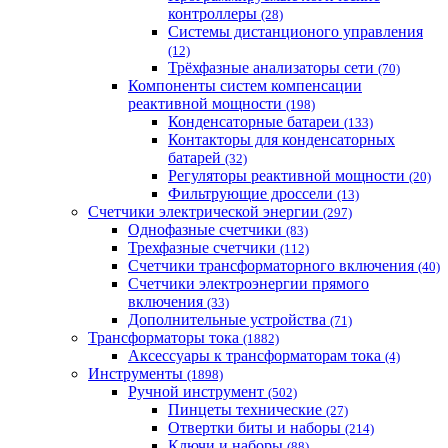
контроллеры
(28)
Системы дистанционого управления
(12)
Трёхфазные анализаторы сети
(70)
Компоненты систем компенсации
реактивной мощности
(198)
Конденсаторные батареи
(133)
Контакторы для конденсаторных
батарей
(32)
Регуляторы реактивной мощности
(20)
Фильтрующие дроссели
(13)
Счетчики электрической энергии
(297)
Однофазные счетчики
(83)
Трехфазные счетчики
(112)
Счетчики трансформаторного включения
(40)
Счетчики электроэнергии прямого
включения
(33)
Дополнительные устройства
(71)
Трансформаторы тока
(1882)
Аксессуары к трансформаторам тока
(4)
Инструменты
(1898)
Ручной инструмент
(502)
Пинцеты технические
(27)
Отвертки биты и наборы
(214)
Ключи и наборы
(88)