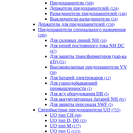
Предохранители
(569)
Держатели предохранителей
(124)
Разъединители предохранителей
(146)
Выключатели-разъединители
(24)
Держатели для предохранителей
(150)
Предохранители специального назначения
(286)
Для силовых линий NH
(16)
Для цепей постоянного тока NH DC
(47)
Для защиты трансформаторов (хар-ка
gTr)
(51)
Высоковольтные предохранители VV
(58)
Для батарей электрокаров
(12)
Для горнодобывающей
промышленности
(1)
Для ж/д оборудования DB
(5)
Для аккумуляторных батарей NH
(91)
Для защиты персонала SWF
(5)
Сверхбыстрые предохранители UQ
(755)
UQ тип CH
(69)
UQ тип D, D0
(33)
UQ тип M
(177)
UQ тип G
(123)