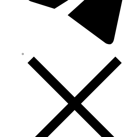
Vimar (Италия)
Volter (Украина)
Volterm (Украина)
Wago (Германия)
Wallbox (Испания)
WURTH (Германия)
Zubr (Украина)
АС Привод (Украина)
АСКО-УКРЕМ (Украина)
Билмакс
Запорожский завод цветных металлов (ЗЗЦМ)
Каблекс Одесса
Мегомметр (Украина)
Новатек-Электро (Украина)
Одескабель Одесский кабельный завод
Промфактор
Термофит
Укрэнерго-Альянс (Украина)