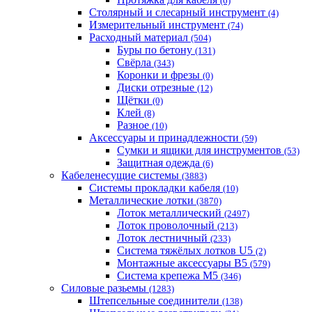
(6)
Столярный и слесарный инструмент
(4)
Измерительный инструмент
(74)
Расходный материал
(504)
Буры по бетону
(131)
Свёрла
(343)
Коронки и фрезы
(0)
Диски отрезные
(12)
Щётки
(0)
Клей
(8)
Разное
(10)
Аксессуары и принадлежности
(59)
Cумки и ящики для инструментов
(53)
Защитная одежда
(6)
Кабеленесущие системы
(3883)
Системы прокладки кабеля
(10)
Металлические лотки
(3870)
Лоток металлический
(2497)
Лоток проволочный
(213)
Лоток лестничный
(233)
Система тяжёлых лотков U5
(2)
Монтажные аксессуары B5
(579)
Система крепежа M5
(346)
Силовые разьемы
(1283)
Штепсельные соединители
(138)