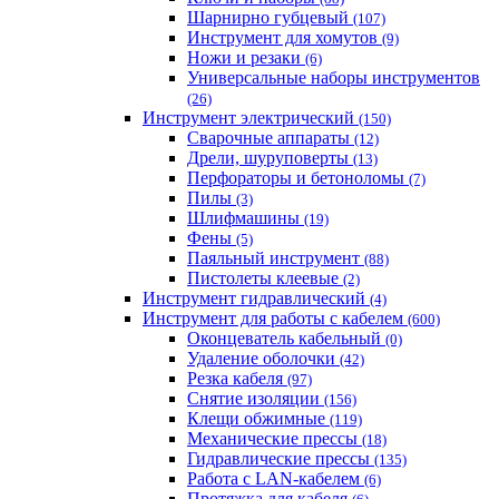
Шарнирно губцевый
(107)
Инструмент для хомутов
(9)
Ножи и резаки
(6)
Универсальные наборы инструментов
(26)
Инструмент электрический
(150)
Сварочные аппараты
(12)
Дрели, шуруповерты
(13)
Перфораторы и бетоноломы
(7)
Пилы
(3)
Шлифмашины
(19)
Фены
(5)
Паяльный инструмент
(88)
Пистолеты клеевые
(2)
Инструмент гидравлический
(4)
Инструмент для работы с кабелем
(600)
Оконцеватель кабельный
(0)
Удаление оболочки
(42)
Резка кабеля
(97)
Снятие изоляции
(156)
Клещи обжимные
(119)
Механические прессы
(18)
Гидравлические прессы
(135)
Работа с LAN-кабелем
(6)
Протяжка для кабеля