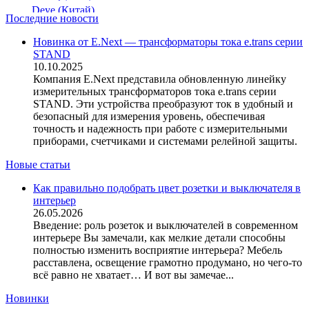
Deye (Китай)
Последние новости
DigiTop (Украина)
DKC (Украина)
Новинка от E.Next — трансформаторы тока e.trans серии
STAND
Dyness (Китай)
10.10.2025
E.NEXT (Украина)
Компания E.Next представила обновленную линейку
EAE Electric
измерительных трансформаторов тока e.trans серии
Eastron (Китай)
STAND. Эти устройства преобразуют ток в удобный и
Eaton (США)
безопасный для измерения уровень, обеспечивая
точность и надежность при работе с измерительными
ElectrO (Украина)
приборами, счетчиками и системами релейной защиты.
Eleks (Украина)
Entes (Турция)
Новые статьи
EON (Таиланд)
Как правильно подобрать цвет розетки и выключателя в
ETI (Словения)
интерьер
ETREL (Словения)
26.05.2026
Evrosvet (Украина)
Введение: роль розеток и выключателей в современном
Extherm (Германия)
интерьере Вы замечали, как мелкие детали способны
полностью изменить восприятие интерьера? Мебель
F&F (Польша)
расставлена, освещение грамотно продумано, но чего-то
FRER (Италия)
всё равно не хватает… И вот вы замечае...
FS (Украина)
Новинки
Galkat (Украина)