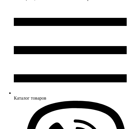
Legrand (Франция)
LogicPower (Украина)
LuxPower (Китай)
Massive (Бельгия)
MAXUS (Китай)
Mersen (Франция)
NIK (Украина)
NOARK
Onka (Турция)
OZKA (Украина)
Phoenix Contact (Германия)
Plank Electrotechnic (Украина)
Pro'sKit (Тайвань)
PYLONTECH (Китай)
Radpol (Польша)
Каталог товаров
Raut (Украина)
Reliance (Украина)
REM POWER (Словения)
Schneider-Electric (Франция)
Selec (Индия)