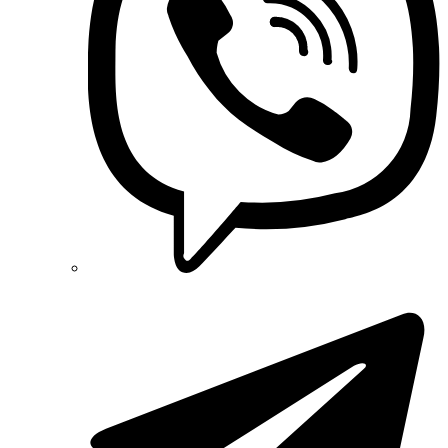
SEZ (Словакия)
Siemens (Германия)
Smart-MAIC
Socomec (Франция)
SOFAR (Китай)
Sungrow (Китай)
TAB (Словения)
Takel (Украина)
Technoelectric (Италия)
Technosystems (Украина)
TEKPAN (Турция)
TeleTec (Украина)
TEM (Словения)
Tense (Турция)
Terneo (Украина)
Testboy (Германия)
UEC (Украина)
UEK (Украина)
Vargo (Украина)
Vector VS