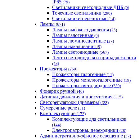
IP65
(79)
Светильники светодиодные ДПБ
(0)
Точечные светильники
(290)
Светильники переносные
(14)
Лампы
(671)
Лампы высокого давления
(25)
Лампы галогенные
(0)
Лампы люминесцентные
(27)
Лампы накаливания
(9)
Лампы светодиодные
(567)
Лента светодиодная и принадлежности
(43)
Прожекторы
(269)
Прожекторы галогенные
(11)
Прожекторы металлогалогенные
(19)
Прожекторы светодиодные
(239)
Фонарик ручной
(40)
Датчики движения и присутствия
(115)
Светорегуляторы (диммеры)
(22)
Сумеречные реле
(31)
Комплектующие
(172)
Комплектующие для светильников
(144)
Электропатроны, переходники
(28)
Административно-офисное освещение
(37)