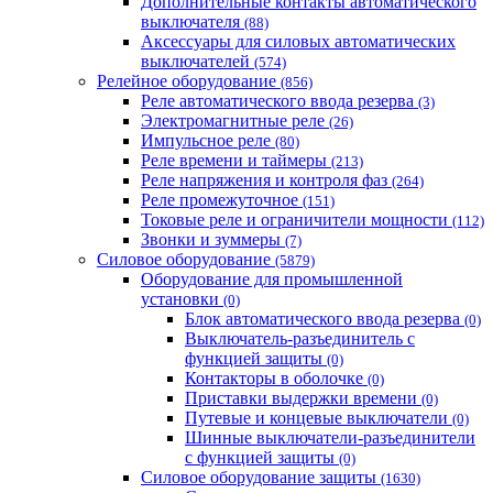
Дополнительные контакты автоматического
выключателя
(88)
Аксессуары для силовых автоматических
выключателей
(574)
Релейное оборудование
(856)
Реле автоматического ввода резерва
(3)
Электромагнитные реле
(26)
Импульсное реле
(80)
Реле времени и таймеры
(213)
Реле напряжения и контроля фаз
(264)
Реле промежуточное
(151)
Токовые реле и ограничители мощности
(112)
Звонки и зуммеры
(7)
Силовое оборудование
(5879)
Оборудование для промышленной
установки
(0)
Блок автоматического ввода резерва
(0)
Выключатель-разъединитель с
функцией защиты
(0)
Контакторы в оболочке
(0)
Приставки выдержки времени
(0)
Путевые и концевые выключатели
(0)
Шинные выключатели-разъединители
с функцией защиты
(0)
Силовое оборудование защиты
(1630)