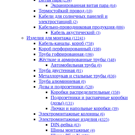
(234)
Экранированная витая пара
(64)
Термостойкий провод
(10)
Кабели для солнечных панелей и
электростанций
(2)
Кабельно-проводниковая продукция
(886)
Кабель акустический
(3)
Изделия для монтажа
(12241)
Кабель-каналы, короб
(758)
Короб перфорированный
(198)
Труба гофрированная
(196)
Жёсткие и армированные трубы
(348)
Автомобильная труба
(0)
Труба двустенная
(91)
Металлорукав и стальные трубы
(836)
Труба алюминиевая
(0)
Дозы и подрозетники
(528)
Коробки распределительные
(358)
Подрозетники и распаячные коробки
(дозы)
(131)
Лючки и напольные коробки
(39)
Электромонтажные колонны
(6)
Электромонтажные изделия
(4325)
DIN-рейка
(63)
Шины монтажные
(4)