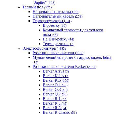
"Jupiter"
(302)
Теплый пол
(571)
Нагревательные маты
(180)
Нагревательный кабель
(258)
Терморегуляторы
(131)
В розетку
(10)
Комнатный термостат для теплого
пола
(45)
На DIN-рейку
(44)
Термодатчики
(12)
Электрофурнитура
(4883)
Розетки и выключатели
(1506)
Мультимедийные розетки-аудио, видео, hdmi
(12)
Розетки и выключатели Berker
(2031)
Berker Arsys
(7)
Berker K.1
(217)
Berker K.5
(159)
Berker Q.1
(53)
Berker Q.3
(44)
Berker Q.7
(60)
Berker R.1
(67)
Berker R.3
(45)
Berker R.8
(24)
Berker R.Classic
(51)