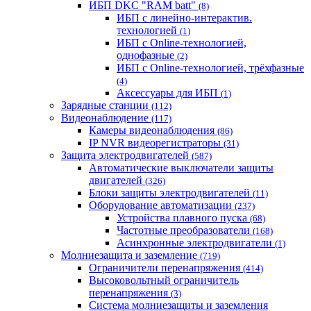
ИБП DKC "RAM batt"
(8)
ИБП с линейно-интерактив.
технологией
(1)
ИБП с Online-технологией,
однофазные
(2)
ИБП с Online-технологией, трёхфазные
(4)
Аксессуары для ИБП
(1)
Зарядные станции
(112)
Видеонаблюдение
(117)
Камеры видеонаблюдения
(86)
IP NVR видеорегистраторы
(31)
Защита электродвигателей
(587)
Автоматические выключатели защиты
двигателей
(326)
Блоки защиты электродвигателей
(11)
Оборудование автоматизации
(237)
Устройства плавного пуска
(68)
Частотные преобразователи
(168)
Асинхронные электродвигатели
(1)
Молниезащита и заземление
(719)
Ограничители перенапряжения
(414)
Высоковольтный ограничитель
перенапряжения
(3)
Система молниезащиты и заземления