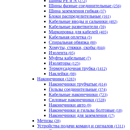
Шины PE и N
(272)
Шины фазные соединительные
(256)
Шина заземления гибкая
(37)
Блоки распределительные
(161)
Кабельные вводы и сальники
(402)
Кабельные разветвители
(59)
Маркировка для кабелей
(405)
Кабельная оплетка
(5)
Спиральная обвязка
(80)
Хомуты, стяжки, скобы
(844)
Изолента
(95)
Муфты кабельные
(7)
Изоляторы
(125)
Термоусадочная трубка
(1412)
Наклейки
(98)
Наконечники
(3283)
Наконечники трубчатые
(614)
Гильзы соединительные
(374)
Кабельные наконечники
(723)
Силовые наконечники
(1528)
Наконечники авто
(9)
Наконечники и гильзы болтовые
(18)
Наконечники для заземления
(17)
Метизы
(28)
Устройства подачи команд и сигналов
(1311)