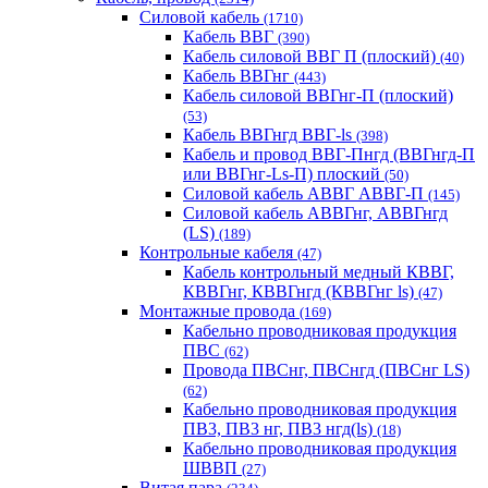
Силовой кабель
(1710)
Кабель ВВГ
(390)
Кабель силовой ВВГ П (плоский)
(40)
Кабель ВВГнг
(443)
Кабель силовой ВВГнг-П (плоский)
(53)
Кабель ВВГнгд ВВГ-ls
(398)
Кабель и провод ВВГ-Пнгд (ВВГнгд-П
или ВВГнг-Ls-П) плоский
(50)
Силовой кабель АВВГ АВВГ-П
(145)
Силовой кабель АВВГнг, АВВГнгд
(LS)
(189)
Контрольные кабеля
(47)
Кабель контрольный медный КВВГ,
КВВГнг, КВВГнгд (КВВГнг ls)
(47)
Монтажные провода
(169)
Кабельно проводниковая продукция
ПВС
(62)
Провода ПВСнг, ПВСнгд (ПВСнг LS)
(62)
Кабельно проводниковая продукция
ПВ3, ПВ3 нг, ПВ3 нгд(ls)
(18)
Кабельно проводниковая продукция
ШВВП
(27)
Витая пара