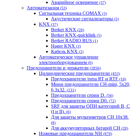
Аварийное освещение
(37)
Автоматизация
(53)
Сигнальная техника COMAX
(3)
Акустические сигнализаторы
(3)
KNX
(37)
Berker KNX
(26)
Berker KNX-quicklink
(5)
Berker RADIO BUS
(1)
Hager KNX
(3)
Кабель KNX
(2)
Автоматическое управление
электрооборудованием
(0)
Предохранители и держатели
(2856)
Цилиндрические предохранители
(453)
Предохранители типа RT и RTF
(18)
Мини предохранители CH-mini, 5x20,
6,3x32.
(231)
Предохранители серии D.
(56)
Предохранители серии D0.
(72)
SRF для защиты ОПН категорий B, C
(I и II).
(6)
Для защиты мультиметров CH 10х38.
(8)
Для аккумуляторных батарей CH
(20)
Ножевые предохранители NH
(879)