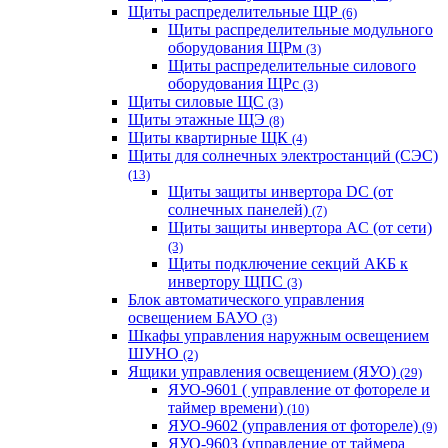
Щиты распределительные ЩР
(6)
Щиты распределительные модульного
оборудования ЩРм
(3)
Щиты распределительные силового
оборудования ЩРс
(3)
Щиты силовые ЩС
(3)
Щиты этажные ЩЭ
(8)
Щиты квартирные ЩК
(4)
Щиты для солнечных электростанций (СЭС)
(13)
Щиты защиты инвертора DC (от
солнечных панелей)
(7)
Щиты защиты инвертора AC (от сети)
(3)
Щиты подключение секций АКБ к
инвертору ЩПС
(3)
Блок автоматического управления
освещением БАУО
(3)
Шкафы управления наружным освещением
ШУНО
(2)
Ящики управления освещением (ЯУО)
(29)
ЯУО-9601 ( управление от фотореле и
таймер времени)
(10)
ЯУО-9602 (управления от фотореле)
(9)
ЯУО-9603 (управление от таймера