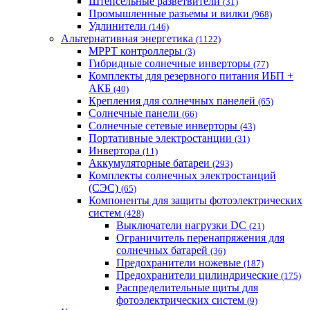
Штепсельные разветвители
(31)
Промышленные разъемы и вилки
(968)
Удлинители
(146)
Альтернативная энергетика
(1122)
MPPT контроллеры
(3)
Гибридные солнечные инверторы
(77)
Комплекты для резервного питания ИБП +
АКБ
(40)
Крепления для солнечных панелей
(65)
Солнечные панели
(66)
Солнечные сетевые инверторы
(43)
Портативные электростанции
(31)
Инвертора
(11)
Аккумуляторные батареи
(293)
Комплекты солнечных электростанций
(СЭС)
(65)
Компоненты для защиты фотоэлектрических
систем
(428)
Выключатели нагрузки DC
(21)
Ограничитель перенапряжения для
солнечных батарей
(36)
Предохранители ножевые
(187)
Предохранители цилиндрические
(175)
Распределительные щиты для
фотоэлектрических систем
(9)