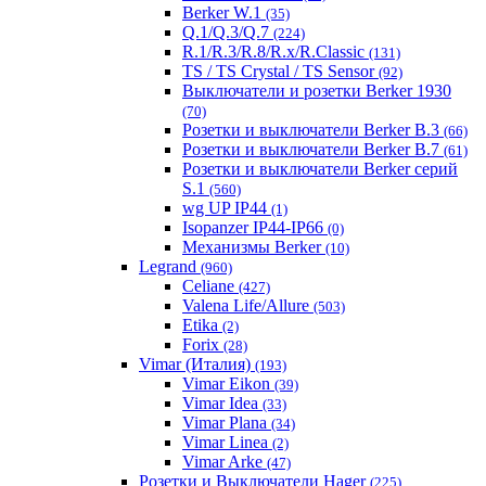
Berker W.1
(35)
Q.1/Q.3/Q.7
(224)
R.1/R.3/R.8/R.x/R.Classic
(131)
TS / TS Crystal / TS Sensor
(92)
Выключатели и розетки Berker 1930
(70)
Розетки и выключатели Berker B.3
(66)
Розетки и выключатели Berker B.7
(61)
Розетки и выключатели Berker серий
S.1
(560)
wg UP IP44
(1)
Isopanzer IP44-IP66
(0)
Механизмы Berker
(10)
Legrand
(960)
Celiane
(427)
Valena Life/Allure
(503)
Etika
(2)
Forix
(28)
Vimar (Италия)
(193)
Vimar Eikon
(39)
Vimar Idea
(33)
Vimar Plana
(34)
Vimar Linea
(2)
Vimar Arke
(47)
Розетки и Выключатели Hager
(225)