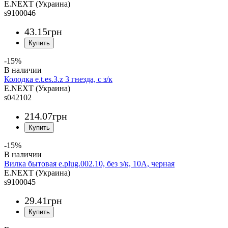
E.NEXT (Украина)
s9100046
43
.
15
грн
-15%
Колодка e.t.es.3.z 3 гнезда, с з/к
E.NEXT (Украина)
s042102
214
.
07
грн
-15%
Вилка бытовая e.plug.002.10, без з/к, 10А, черная
E.NEXT (Украина)
s9100045
29
.
41
грн