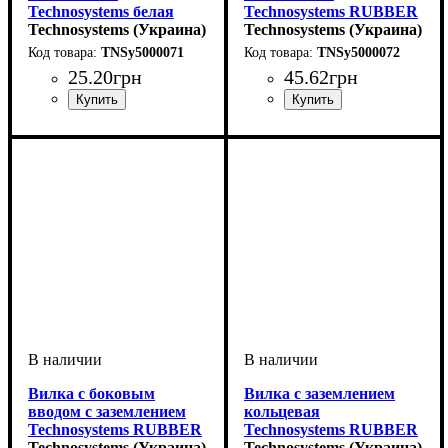
Technosystems белая
Technosystems RUBBER
угловая моноблочная
Technosystems (Украина)
IP44 16А TNSy5000072
Technosystems (Украина)
10А TNSy5000071
TNSy5000071
TNSy5000072
25
.
20
грн
45
.
62
грн
Вилка с боковым
Вилка с заземлением
вводом с заземлением
кольцевая
Technosystems RUBBER
Technosystems RUBBER
IP44 16А TNSy5000073
Technosystems (Украина)
R/B 16А TNSy5000912
Technosystems (Украина)