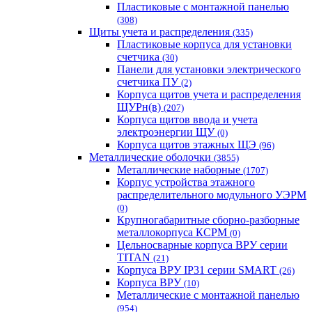
Пластиковые с монтажной панелью
(308)
Щиты учета и распределения
(335)
Пластиковые корпуса для установки
счетчика
(30)
Панели для установки электрического
счетчика ПУ
(2)
Корпуса щитов учета и распределения
ЩУРн(в)
(207)
Корпуса щитов ввода и учета
электроэнергии ЩУ
(0)
Корпуса щитов этажных ЩЭ
(96)
Металлические оболочки
(3855)
Металлические наборные
(1707)
Корпус устройства этажного
распределительного модульного УЭРМ
(0)
Крупногабаритные сборно-разборные
металлокорпуса КСРМ
(0)
Цельносварные корпуса ВРУ серии
TITAN
(21)
Корпуса ВРУ IP31 серии SMART
(26)
Корпуса ВРУ
(10)
Металлические с монтажной панелью
(954)