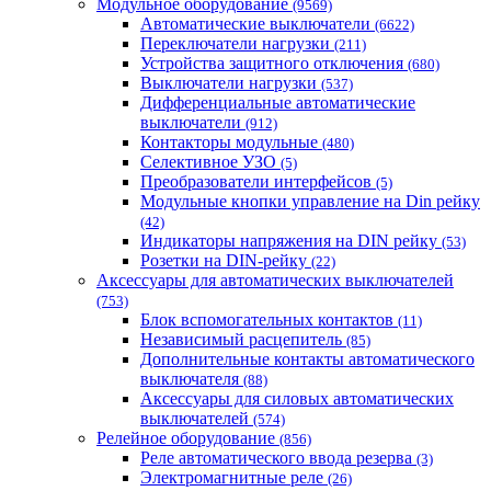
Модульное оборудование
(9569)
Автоматические выключатели
(6622)
Переключатели нагрузки
(211)
Устройства защитного отключения
(680)
Выключатели нагрузки
(537)
Дифференциальные автоматические
выключатели
(912)
Контакторы модульные
(480)
Селективное УЗО
(5)
Преобразователи интерфейсов
(5)
Модульные кнопки управление на Din рейку
(42)
Индикаторы напряжения на DIN рейку
(53)
Розетки на DIN-рейку
(22)
Аксессуары для автоматических выключателей
(753)
Блок вспомогательных контактов
(11)
Независимый расцепитель
(85)
Дополнительные контакты автоматического
выключателя
(88)
Аксессуары для силовых автоматических
выключателей
(574)
Релейное оборудование
(856)
Реле автоматического ввода резерва
(3)
Электромагнитные реле
(26)