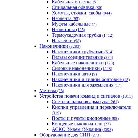
Кабельная оплетка
(5)
Спиральная обвязка
(80)
Хомуты, стяжки, скобы
(844)
Изолента
(95)
Муфты кабельные
(7)
Изоляторы
(125)
Термоусадочная трубка
(1412)
Наклейки
(98)
Наконечники
(3283)
Наконечники трубчатые
(614)
Гильзы соединительные
(374)
Кабельные наконечники
(723)
Силовые наконечники
(1528)
Наконечники авто
(9)
Наконечники и гильзы болтовые
(18)
Наконечники для заземления
(17)
Метизы
(28)
Устройства подачи команд и сигналов
(1311)
Светосигнальная арматура
(261)
Кнопки управления и переключатели
(319)
Посты и пульты кнопочные
(98)
Концевые выключатели
(27)
АСКО-Укрем (Украина)
(598)
Оборудование для СИП
(273)