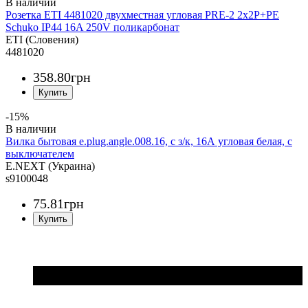
Розетка ETI 4481020 двухместная угловая PRE-2 2x2Р+РЕ
Schuko IP44 16A 250V поликарбонат
ETI (Словения)
4481020
358
.
80
грн
-15%
Вилка бытовая e.plug.angle.008.16, с з/к, 16А угловая белая, с
выключателем
E.NEXT (Украина)
s9100048
75
.
81
грн