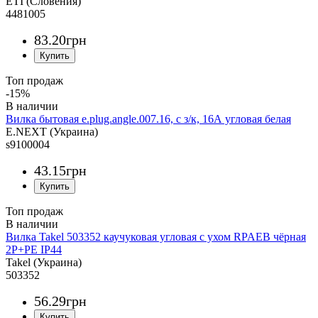
ETI (Словения)
4481005
83
.
20
грн
Топ продаж
-15%
Вилка бытовая e.plug.angle.007.16, с з/к, 16А угловая белая
E.NEXT (Украина)
s9100004
43
.
15
грн
Топ продаж
Вилка Takel 503352 каучуковая угловая с ухом RPAEB чёрная
2Р+РЕ IP44
Takel (Украина)
503352
56
.
29
грн