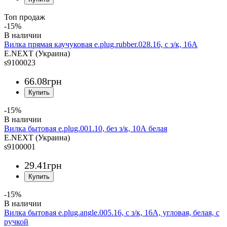
Топ продаж
-15%
Вилка прямая каучуковая e.plug.rubber.028.16, с з/к, 16А
E.NEXT (Украина)
s9100023
66
.
08
грн
-15%
Вилка бытовая e.plug.001.10, без з/к, 10А белая
E.NEXT (Украина)
s9100001
29
.
41
грн
-15%
Вилка бытовая e.plug.angle.005.16, с з/к, 16А, угловая, белая, с
ручкой