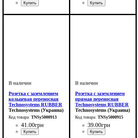
Розетка с заземлением
Розетка с заземлением
кольцевая переносная
прямая переносная
Technosystems RUBBER
Technosystems RUBBER
R/B 16А TNSy5000913
Technosystems (Украина)
R/B 16А TNSy5000915
Technosystems (Украина)
TNSy5000913
TNSy5000915
41
.
00
грн
39
.
00
грн