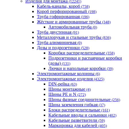
Изделия для монтажа
(12241)
Кабель-каналы, короб
(758)
Короб перфорированный
(198)
Труба гофрированная
(196)
Жёсткие и армированные трубы
(348)
Автомобильная труба
(0)
Труба двустенная
(91)
Металлорукав и стальные трубы
(836)
Труба алюминиевая
(0)
Дозы и подрозетники
(528)
Коробки распределительные
(358)
Подрозетники и распаячные коробки
(дозы)
(131)
Лючки и напольные коробки
(39)
Электромонтажные колонны
(6)
Электромонтажные изделия
(4325)
DIN-рейка
(63)
Шины монтажные
(4)
Шины PE и N
(272)
Шины фазные соединительные
(256)
Шина заземления гибкая
(37)
Блоки распределительные
(161)
Кабельные вводы и сальники
(402)
Кабельные разветвители
(59)
Маркировка для кабелей
(405)