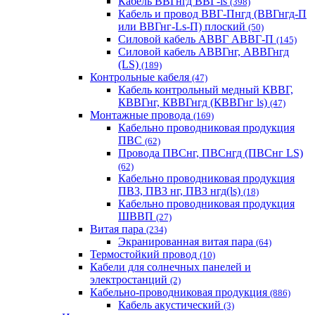
Кабель ВВГнгд ВВГ-ls
(398)
Кабель и провод ВВГ-Пнгд (ВВГнгд-П
или ВВГнг-Ls-П) плоский
(50)
Силовой кабель АВВГ АВВГ-П
(145)
Силовой кабель АВВГнг, АВВГнгд
(LS)
(189)
Контрольные кабеля
(47)
Кабель контрольный медный КВВГ,
КВВГнг, КВВГнгд (КВВГнг ls)
(47)
Монтажные провода
(169)
Кабельно проводниковая продукция
ПВС
(62)
Провода ПВСнг, ПВСнгд (ПВСнг LS)
(62)
Кабельно проводниковая продукция
ПВ3, ПВ3 нг, ПВ3 нгд(ls)
(18)
Кабельно проводниковая продукция
ШВВП
(27)
Витая пара
(234)
Экранированная витая пара
(64)
Термостойкий провод
(10)
Кабели для солнечных панелей и
электростанций
(2)
Кабельно-проводниковая продукция
(886)
Кабель акустический
(3)