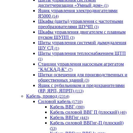
диспетчеризации «Умный дом»
(1)
Ящик управления электродвигателями
Я5000
(14)
Шкафы (щиты) управления с частотными
преобразователями ШУЧП
(3)
Шкафы управления двигателем с плавным
пуском ШУПП
(3)
Щиты управления системой дымоудаления
ЩУ СД
(1)
Щиты управления теплоснабжением ЩТП
(1)
Станции управления насосным агрегатом
"КАСКАД-К"
(7)
Щитки освещения для производственных и
общественных зданий
(3)
Ящик с рубильником и предохранителями
(ЯР, ЯРП, ЯПРП)
(113)
Кабель, провод
(2314)
Силовой кабель
(1710)
Кабель ВВГ
(390)
Кабель силовой ВВГ П (плоский)
(40)
Кабель ВВГнг
(443)
Кабель силовой ВВГнг-П (плоский)
(53)