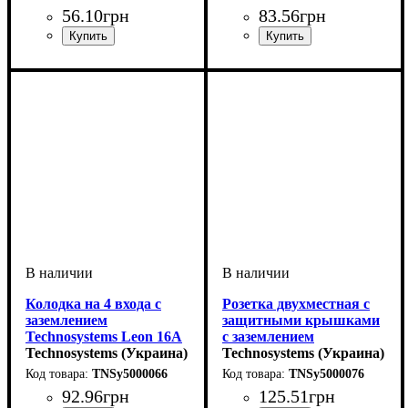
56
.
10
грн
83
.
56
грн
Колодка на 4 входа с
Розетка двухместная с
заземлением
защитными крышками
Technosystems Leon 16А
с заземлением
TNSy5000066
Technosystems (Украина)
Technosystems RUBBER
Technosystems (Украина)
IP44 16А TNSy5000076
TNSy5000066
TNSy5000076
92
.
96
грн
125
.
51
грн