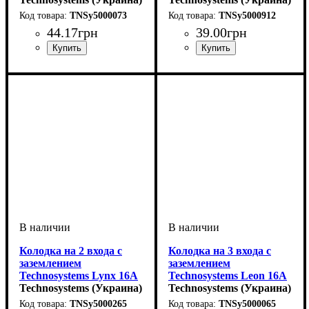
TNSy5000073
TNSy5000912
44
.
17
грн
39
.
00
грн
Колодка на 2 входа с
Колодка на 3 входа с
заземлением
заземлением
Technosystems Lynx 16А
Technosystems Leon 16А
TNSy5000265
Technosystems (Украина)
TNSy5000065
Technosystems (Украина)
TNSy5000265
TNSy5000065