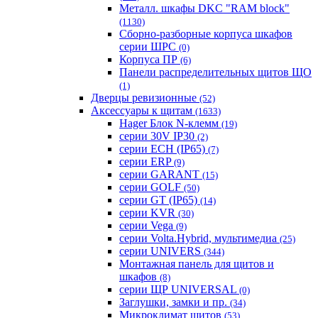
Металл. шкафы DKC "RAM block"
(1130)
Сборно-разборные корпуса шкафов
серии ШРС
(0)
Корпуса ПР
(6)
Панели распределительных щитов ЩО
(1)
Дверцы ревизионные
(52)
Аксессуары к щитам
(1633)
Hager Блок N-клемм
(19)
серии 30V IP30
(2)
серии ECH (IP65)
(7)
серии ERP
(9)
серии GARANT
(15)
серии GOLF
(50)
серии GT (IP65)
(14)
серии KVR
(30)
серии Vega
(9)
серии Volta.Hybrid, мультимедиа
(25)
серии UNIVERS
(344)
Монтажная панель для щитов и
шкафов
(8)
серии ЩР UNIVERSAL
(0)
Заглушки, замки и пр.
(34)
Микроклимат щитов
(53)