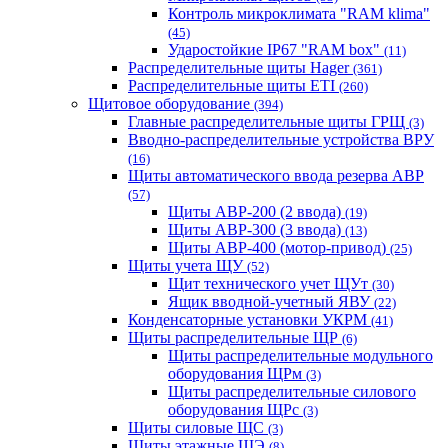
Контроль микроклимата "RAM klima"
(45)
Ударостойкие IP67 "RAM box"
(11)
Распределительные щиты Hager
(361)
Распределительные щиты ETI
(260)
Щитовое оборудование
(394)
Главные распределительные щиты ГРЩ
(3)
Вводно-распределительные устройства ВРУ
(16)
Щиты автоматического ввода резерва АВР
(57)
Щиты АВР-200 (2 ввода)
(19)
Щиты АВР-300 (3 ввода)
(13)
Щиты АВР-400 (мотор-привод)
(25)
Щиты учета ЩУ
(52)
Щит технического учет ЩУт
(30)
Ящик вводной-учетный ЯВУ
(22)
Конденсаторные установки УКРМ
(41)
Щиты распределительные ЩР
(6)
Щиты распределительные модульного
оборудования ЩРм
(3)
Щиты распределительные силового
оборудования ЩРс
(3)
Щиты силовые ЩС
(3)
Щиты этажные ЩЭ
(8)