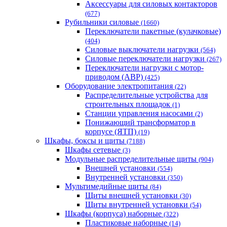
Аксессуары для силовых контакторов
(677)
Рубильники силовые
(1660)
Переключатели пакетные (кулачковые)
(404)
Силовые выключатели нагрузки
(564)
Cиловые переключатели нагрузки
(267)
Переключатели нагрузки с мотор-
приводом (АВР)
(425)
Оборудование электропитания
(22)
Распределительные устройства для
строительных площадок
(1)
Станции управления насосами
(2)
Понижающий трансформатор в
корпусе (ЯТП)
(19)
Шкафы, боксы и щиты
(7188)
Шкафы сетевые
(3)
Модульные распределительные щиты
(904)
Внешней установки
(554)
Внутренней установки
(350)
Мультимедийные щиты
(84)
Щиты внешней установки
(30)
Щиты внутренней установки
(54)
Шкафы (корпуса) наборные
(322)
Пластиковые наборные
(14)