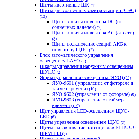
Щиты квартирные ЩК
(4)
Щиты для солнечных электростанций (СЭС)
(13)
Щиты защиты инвертора DC (от
солнечных панелей)
(7)
Щиты защиты инвертора AC (от сети)
(3)
Щиты подключение секций АКБ к
инвертору ЩПС
(3)
Блок автоматического управления
освещением БАУО
(3)
Шкафы управления наружным освещением
ШУНО
(2)
Ящики управления освещением (ЯУО)
(29)
ЯУО-9601 ( управление от фотореле и
таймер времени)
(10)
ЯУО-9602 (управления от фотореле)
(9)
ЯУО-9603 (управление от таймера
времени)
(10)
Щит управления LED-освещением ЩУО-
LED
(6)
Щиты управления освещением ЩУО
(3)
Щиты выравнивание потенциалов ЕЩР-3-3;
ЩРМ-ШЗ
(2)
Щиты управления системой