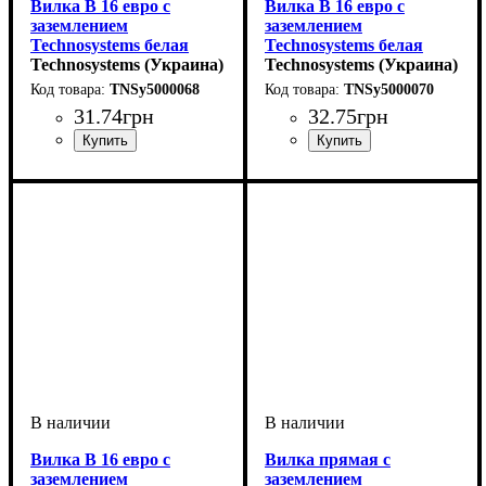
Вилка В 16 евро с
Вилка В 16 евро с
заземлением
заземлением
Technosystems белая
Technosystems белая
прямая 10А
Technosystems (Украина)
угловая кольцевая 10А
Technosystems (Украина)
TNSy5000068
TNSy5000070
TNSy5000068
TNSy5000070
31
.
74
грн
32
.
75
грн
Вилка В 16 евро с
Вилка прямая с
заземлением
заземлением