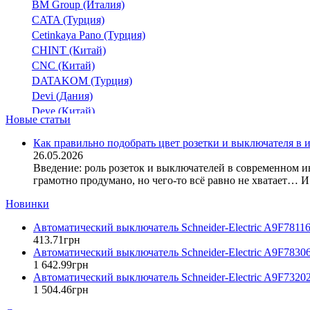
BM Group (Италия)
CATA (Турция)
Cetinkaya Pano (Турция)
CHINT (Китай)
CNC (Китай)
DATAKOM (Турция)
Devi (Дания)
Deye (Китай)
Новые статьи
DigiTop (Украина)
DKC (Украина)
Как правильно подобрать цвет розетки и выключателя в 
26.05.2026
Dyness (Китай)
Введение: роль розеток и выключателей в современном и
E.NEXT (Украина)
грамотно продумано, но чего-то всё равно не хватает… И 
EAE Electric
Eastron (Китай)
Новинки
Eaton (США)
Автоматический выключатель Schneider-Electric A9F7811
ElectrO (Украина)
413
.
71
грн
Eleks (Украина)
Автоматический выключатель Schneider-Electric A9F7830
Entes (Турция)
1 642
.
99
грн
Автоматический выключатель Schneider-Electric A9F7320
EON (Таиланд)
1 504
.
46
грн
ETI (Словения)
ETREL (Словения)