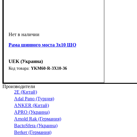
Рама шинного моста 3х10 ЩО
UEK (Украина)
YKM60-R-3X10-36
Тип изделия
Аксессуары
Материал
Серия
: ЩО
: металл
: рама
: аксессуар
Производители
2E (Китай)
Adal Pano (Турция)
ANKER (Китай)
APRO (Украина)
Arnold Rak (Германия)
BactoSfera (Украина)
Berker (Германия)