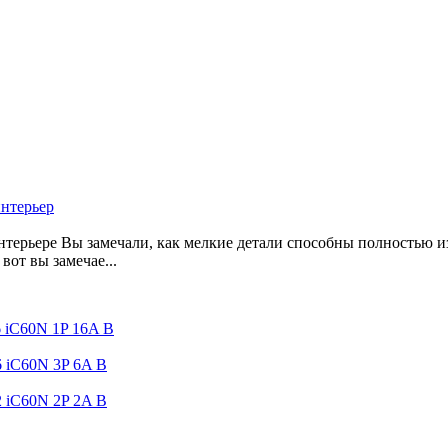
интерьер
нтерьере Вы замечали, как мелкие детали способны полностью и
вот вы замечае...
6 iC60N 1P 16A B
6 iC60N 3P 6A B
2 iC60N 2P 2A B