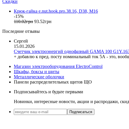
Скидки
Evrosvet (Украина)
Крюк-гайка e.nut.hook.pro.38.16, D38, М16
Extherm (Германия)
-15%
F&F (Польша)
110
.
02
грн
93
.
52
грн
FRER (Италия)
Последние отзывы
FS (Украина)
Galkat (Украина)
Сергей
GAMA (Украина)
15.01.2026
GENERICA (Китай)
Счетчик электроэнергий однофазный GAMA 100 G1Y.163
Gewiss (Италия)
+ добавлю к пред. посту номинальный ток 5А - это, вооб
Ginlong Solis (Китай)
Магазин электрооборудования ElectroControl
GreenVision (Китай)
Шкафы, боксы и щиты
Hager (Германия)
Металлические оболочки
Haupa (Германия)
Панели распределительных щитов ЩО
HD Hyundai Electric (Корея)
Подписывайтесь и будьте первыми
Hemstedt (Германия)
Horoz Electric (Турция)
Новинки, интересные новости, акции и распродажи, ски
Huawei (Китай)
Подписаться
IME (Италия)
Install Group (Украина)
IPmall (Украина)