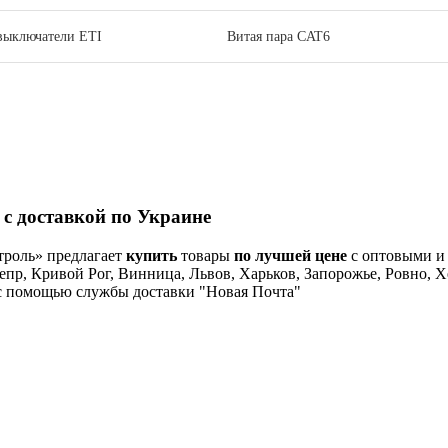
выключатели ETI
Витая пара CAT6
 с доставкой по Украине
троль» предлагает
купить
товары
по лучшей цене
с оптовыми и
непр, Кривой Рог, Винница, Львов, Харьков, Запорожье, Ровно, 
) с помощью службы доставки "Новая Почта"