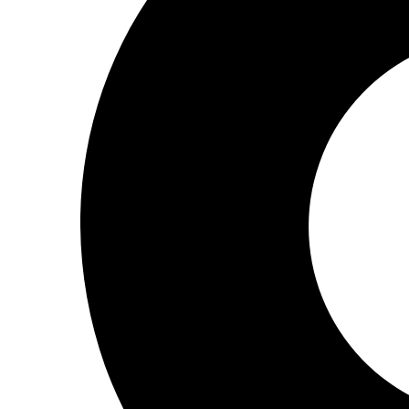
Одескабель Одесский кабельный завод
Промфактор
Термофит
Укрэнерго-Альянс (Украина)