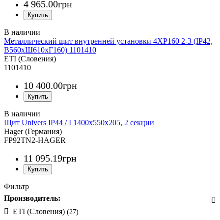
4 965
.
00
грн
Металлический щит внутренней установки 4XP160 2-3 (IP42,
В560xШ610xГ160) 1101410
ETI (Словения)
1101410
10 400
.
00
грн
Щит Univers IP44 / I 1400x550x205, 2 секции
Hager (Германия)
FP92TN2-HAGER
11 095
.
19
грн
Фильтр
Производитель:
ETI (Словения)
(27)