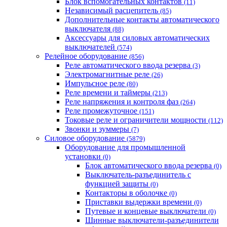
Блок вспомогательных контактов
(11)
Независимый расцепитель
(85)
Дополнительные контакты автоматического
выключателя
(88)
Аксессуары для силовых автоматических
выключателей
(574)
Релейное оборудование
(856)
Реле автоматического ввода резерва
(3)
Электромагнитные реле
(26)
Импульсное реле
(80)
Реле времени и таймеры
(213)
Реле напряжения и контроля фаз
(264)
Реле промежуточное
(151)
Токовые реле и ограничители мощности
(112)
Звонки и зуммеры
(7)
Силовое оборудование
(5879)
Оборудование для промышленной
установки
(0)
Блок автоматического ввода резерва
(0)
Выключатель-разъединитель с
функцией защиты
(0)
Контакторы в оболочке
(0)
Приставки выдержки времени
(0)
Путевые и концевые выключатели
(0)
Шинные выключатели-разъединители