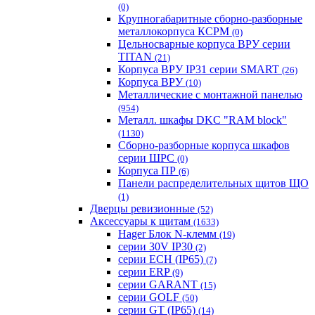
(0)
Крупногабаритные сборно-разборные
металлокорпуса КСРМ
(0)
Цельносварные корпуса ВРУ серии
TITAN
(21)
Корпуса ВРУ IP31 серии SMART
(26)
Корпуса ВРУ
(10)
Металлические с монтажной панелью
(954)
Металл. шкафы DKC "RAM block"
(1130)
Сборно-разборные корпуса шкафов
серии ШРС
(0)
Корпуса ПР
(6)
Панели распределительных щитов ЩО
(1)
Дверцы ревизионные
(52)
Аксессуары к щитам
(1633)
Hager Блок N-клемм
(19)
серии 30V IP30
(2)
серии ECH (IP65)
(7)
серии ERP
(9)
серии GARANT
(15)
серии GOLF
(50)
серии GT (IP65)
(14)