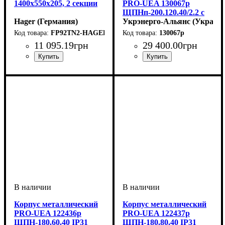
1400x550x205, 2 секции
PRO-UEA 130067p
ЩПНп-200.120.40/2.2 с
Hager (Германия)
двумя дверьми,
Укрэнерго-Альянс (Украина
стойка+профиль
FP92TN2-HAGER
130067p
посередине,
11 095
.
19
грн
29 400
.
00
грн
УСИЛЕННЫЙ IP31
Тип изделия
Монтаж
Материал
Внутреннее наполнение
Дверца
Высота
Ширина
Глубина
Пылевлагозащита
Серия
: UNIVERS IP44
: непрозрачная
: 1400
: наружный
: 205
: 550
: металл
: щит
: IP44
:
Тип изделия
Монтаж
Материал
Внутреннее наполнение
Дверца
Высота
Ширина
Глубина
Пылевлагозащита
Серия
: PRO-UEA
: непрозрачная
: 2000
: наружный
: 400
: 1200
: металл
: щит
: IP31
:
наборной
наборной
Корпус металлический
Корпус металлический
PRO-UEA 122436p
PRO-UEA 122437p
ЩПН-180.60.40 IP31
ЩПН-180.80.40 IP31