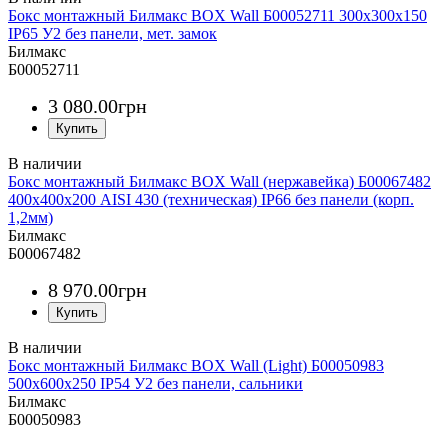
Бокс монтажный Билмакс BOX Wall Б00052711 300х300х150
IP65 У2 без панели, мет. замок
Билмакс
Б00052711
3 080
.
00
грн
Бокс монтажный Билмакс BOX Wall (нержавейка) Б00067482
400х400х200 AISI 430 (техническая) IP66 без панели (корп.
1,2мм)
Билмакс
Б00067482
8 970
.
00
грн
Бокс монтажный Билмакс BOX Wall (Light) Б00050983
500х600х250 IP54 У2 без панели, сальники
Билмакс
Б00050983