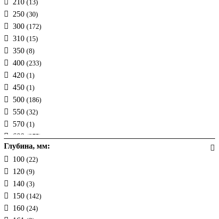
210
(13)
1000
(113)
250
(30)
1010
(2)
300
(172)
1100
(7)
310
(15)
1160
(2)
350
(8)
1200
(157)
400
(233)
1250
(13)
420
(1)
1400
(64)
450
(1)
1500
(9)
500
(186)
1550
(10)
550
(32)
1600
(68)
570
(1)
1700
(10)
600
(375)
1800
(107)
Глубина, мм:
610
(5)
1850
(18)
100
(22)
650
(68)
1900
(25)
120
(9)
700
(38)
1950
(6)
140
(3)
750
(12)
2000
(170)
150
(142)
800
(259)
160
(24)
850
(4)