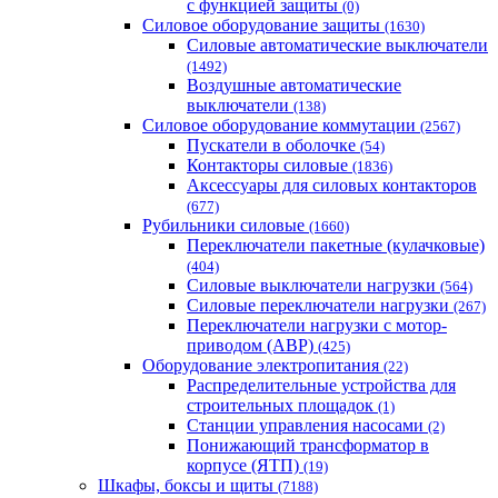
с функцией защиты
(0)
Силовое оборудование защиты
(1630)
Силовые автоматические выключатели
(1492)
Воздушные автоматические
выключатели
(138)
Силовое оборудование коммутации
(2567)
Пускатели в оболочке
(54)
Контакторы силовые
(1836)
Аксессуары для силовых контакторов
(677)
Рубильники силовые
(1660)
Переключатели пакетные (кулачковые)
(404)
Силовые выключатели нагрузки
(564)
Cиловые переключатели нагрузки
(267)
Переключатели нагрузки с мотор-
приводом (АВР)
(425)
Оборудование электропитания
(22)
Распределительные устройства для
строительных площадок
(1)
Станции управления насосами
(2)
Понижающий трансформатор в
корпусе (ЯТП)
(19)
Шкафы, боксы и щиты
(7188)