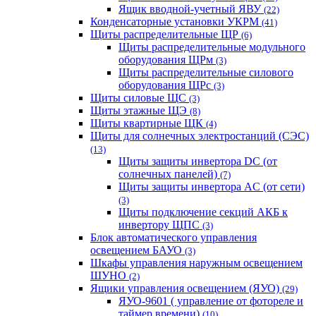
Ящик вводной-учетный ЯВУ
(22)
Конденсаторные установки УКРМ
(41)
Щиты распределительные ЩР
(6)
Щиты распределительные модульного
оборудования ЩРм
(3)
Щиты распределительные силового
оборудования ЩРс
(3)
Щиты силовые ЩС
(3)
Щиты этажные ЩЭ
(8)
Щиты квартирные ЩК
(4)
Щиты для солнечных электростанций (СЭС)
(13)
Щиты защиты инвертора DC (от
солнечных панелей)
(7)
Щиты защиты инвертора AC (от сети)
(3)
Щиты подключение секций АКБ к
инвертору ЩПС
(3)
Блок автоматического управления
освещением БАУО
(3)
Шкафы управления наружным освещением
ШУНО
(2)
Ящики управления освещением (ЯУО)
(29)
ЯУО-9601 ( управление от фотореле и
таймер времени)
(10)