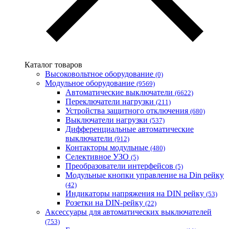
Билмакс
Запорожский завод цветных металлов (ЗЗЦМ)
Каблекс Одесса
Мегомметр (Украина)
Новатек-Электро (Украина)
Одескабель Одесский кабельный завод
Каталог товаров
Промфактор
Высоковольтное оборудование
(0)
Термофит
Модульное оборудование
(9569)
Укрэнерго-Альянс (Украина)
Автоматические выключатели
(6622)
Переключатели нагрузки
(211)
Устройства защитного отключения
(680)
Выключатели нагрузки
(537)
Дифференциальные автоматические
выключатели
(912)
Контакторы модульные
(480)
Селективное УЗО
(5)
Преобразователи интерфейсов
(5)
Модульные кнопки управление на Din рейку
(42)
Индикаторы напряжения на DIN рейку
(53)
Розетки на DIN-рейку
(22)
Аксессуары для автоматических выключателей
(753)