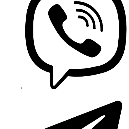
OZKA (Украина)
Phoenix Contact (Германия)
Plank Electrotechnic (Украина)
Pro'sKit (Тайвань)
PYLONTECH (Китай)
Radpol (Польша)
Raut (Украина)
Reliance (Украина)
REM POWER (Словения)
Schneider-Electric (Франция)
Selec (Индия)
SEZ (Словакия)
Siemens (Германия)
Smart-MAIC
Socomec (Франция)
SOFAR (Китай)
Sungrow (Китай)
TAB (Словения)
Takel (Украина)
Technoelectric (Италия)