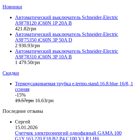
Eleks (Украина)
Новинки
Entes (Турция)
Автоматический выключатель Schneider-Electric
EON (Таиланд)
A9F78120 iC60N 1P 20A B
ETI (Словения)
421
.
82
грн
ETREL (Словения)
Автоматический выключатель Schneider-Electric
Evrosvet (Украина)
A9F75350 iC60N 3P 50A D
Extherm (Германия)
2 930
.
93
грн
Автоматический выключатель Schneider-Electric
F&F (Польша)
A9F78310 iC60N 3P 10A B
FRER (Италия)
1 479
.
50
грн
FS (Украина)
Скидки
Galkat (Украина)
GAMA (Украина)
Термоусаживаемая трубка e.termo.stand.16.8.blue 16/8, 1
GENERICA (Китай)
cсиняя
Gewiss (Италия)
-15%
Ginlong Solis (Китай)
19
.
57
грн
16
.
63
грн
GreenVision (Китай)
Последние отзывы
Hager (Германия)
Haupa (Германия)
Сергей
15.01.2026
HD Hyundai Electric (Корея)
Счетчик электроэнергий однофазный GAMA 100
Hemstedt (Германия)
G1Y.163.220.F18.B2.P4.C100.V1.R1.H6