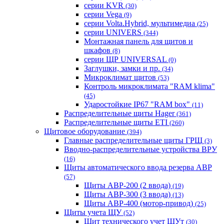
серии KVR
(30)
серии Vega
(9)
серии Volta.Hybrid, мультимедиа
(25)
серии UNIVERS
(344)
Монтажная панель для щитов и
шкафов
(8)
серии ЩР UNIVERSAL
(0)
Заглушки, замки и пр.
(34)
Микроклимат щитов
(53)
Контроль микроклимата "RAM klima"
(45)
Ударостойкие IP67 "RAM box"
(11)
Распределительные щиты Hager
(361)
Распределительные щиты ETI
(260)
Щитовое оборудование
(394)
Главные распределительные щиты ГРЩ
(3)
Вводно-распределительные устройства ВРУ
(16)
Щиты автоматического ввода резерва АВР
(57)
Щиты АВР-200 (2 ввода)
(19)
Щиты АВР-300 (3 ввода)
(13)
Щиты АВР-400 (мотор-привод)
(25)
Щиты учета ЩУ
(52)
Щит технического учет ЩУт
(30)