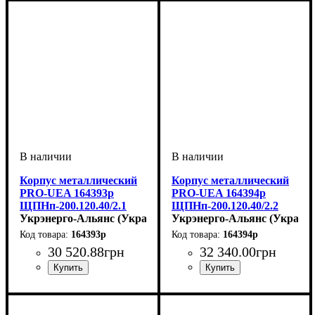
Корпус металлический
Корпус металлический
PRO-UEA 164393p
PRO-UEA 164394p
ЩПНп-200.120.40/2.1
ЩПНп-200.120.40/2.2
стойка посередине IP54
Укрэнерго-Альянс (Украина)
стойка+профиль
Укрэнерго-Альянс (Украина
посередине IP54
164393p
164394p
30 520
.
88
грн
32 340
.
00
грн
Тип изделия
Монтаж
Материал
Внутреннее наполнение
Дверца
Высота
Ширина
Глубина
Пылевлагозащита
Серия
: PRO-UEA
: непрозрачная
: 2000
: наружный
: 400
: 1200
: металл
: щит
: IP54
:
Тип изделия
Монтаж
Материал
Внутреннее наполнение
Дверца
Высота
Ширина
Глубина
Пылевлагозащита
Серия
: PRO-UEA
: непрозрачная
: 2000
: наружный
: 400
: 1200
: металл
: щит
: IP54
:
наборной
наборной