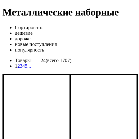
Металлические наборные
Сортировать:
дешевле
дороже
новые поступления
популярность
Товары
1 —
24
(всего 1707)
1
2
3
4
5
...