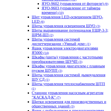
ЯУО-9602 (управления от фотореле)
(9)
ЯУО-9603 (управление от таймера
времени)
(10)
Щит управления LED-освещением ЩУО-
LED
(6)
Щиты управления освещением ЩУО
(3)
Щиты выравнивание потенциалов ЕЩР-3-3;
ЩРМ-ШЗ
(2)
Щиты управления системой
диспетчеризации «Умный дом»
(1)
Ящик управления электродвигателями
Я5000
(14)
Шкафы (щиты) управления с частотными
преобразователями ШУЧП
(3)
Шкафы управления двигателем с плавным
пуском ШУПП
(3)
Щиты управления системой дымоудаления
ЩУ СД
(1)
Щиты управления теплоснабжением ЩТП
(1)
Станции управления насосным агрегатом
"КАСКАД-К"
(7)
Щитки освещения для производственных и
общественных зданий
(3)
Ящик с рубильником и предохранителями