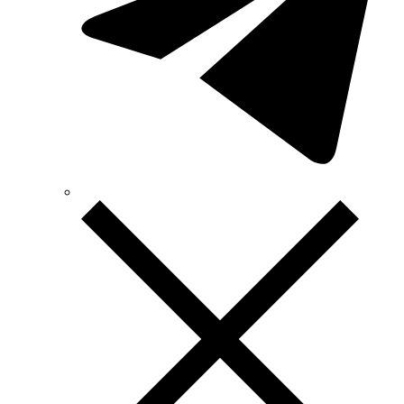
Technosystems (Украина)
TEKPAN (Турция)
TeleTec (Украина)
TEM (Словения)
Tense (Турция)
Terneo (Украина)
Testboy (Германия)
UEC (Украина)
UEK (Украина)
Vargo (Украина)
Vector VS
Vimar (Италия)
Volter (Украина)
Volterm (Украина)
Wago (Германия)
Wallbox (Испания)
WURTH (Германия)
Zubr (Украина)
АС Привод (Украина)
АСКО-УКРЕМ (Украина)