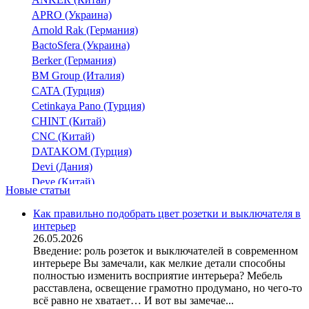
APRO (Украина)
Arnold Rak (Германия)
BactoSfera (Украина)
Berker (Германия)
BM Group (Италия)
CATA (Турция)
Cetinkaya Pano (Турция)
CHINT (Китай)
CNC (Китай)
DATAKOM (Турция)
Devi (Дания)
Deye (Китай)
Новые статьи
DigiTop (Украина)
DKC (Украина)
Как правильно подобрать цвет розетки и выключателя в
интерьер
Dyness (Китай)
26.05.2026
E.NEXT (Украина)
Введение: роль розеток и выключателей в современном
EAE Electric
интерьере Вы замечали, как мелкие детали способны
Eastron (Китай)
полностью изменить восприятие интерьера? Мебель
Eaton (США)
расставлена, освещение грамотно продумано, но чего-то
всё равно не хватает… И вот вы замечае...
ElectrO (Украина)