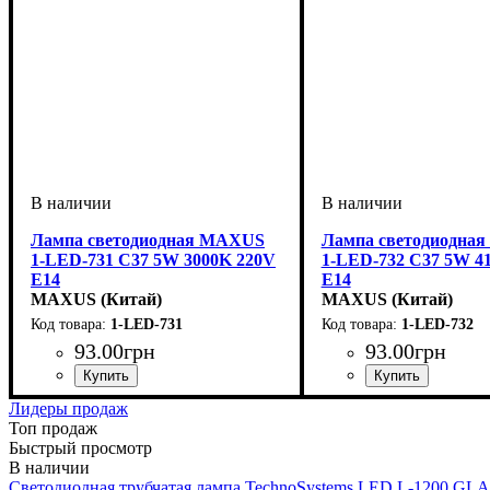
Лампа светодиодная MAXUS
Лампа светодиодна
1-LED-731 C37 5W 3000K 220V
1-LED-732 C37 5W 4
E14
E14
MAXUS (Китай)
MAXUS (Китай)
1-LED-731
1-LED-732
93
.
00
грн
93
.
00
грн
Мощность, Вт
Тип лампы
Цоколь
: E14
: Светодиодная
: 5
Мощность, Вт
Тип лампы
Цоколь
: E14
: Светодио
: 5
Лидеры продаж
Топ продаж
Быстрый просмотр
Светодиодная трубчатая лампа TechnoSystems LED L-1200 GL