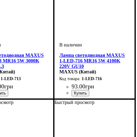
ветодиодная MAXUS
Лампа светодиодная MAXUS
3 MR16 5W 3000K
1-LED-716 MR16 5W 4100K
.3
220V GU10
Китай)
MAXUS (Китай)
1-LED-713
1-LED-716
00
грн
93
.
00
грн
, Вт
ы
G53
: Светодиодная
: 5
Мощность, Вт
Тип лампы
Цоколь
: GU10
: Светодиодная
: 5
осмотр
Быстрый просмотр