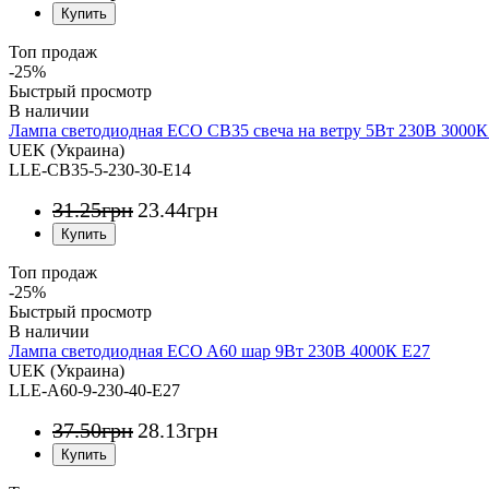
Топ продаж
-25%
Быстрый просмотр
Лампа светодиодная ECO CB35 свеча на ветру 5Вт 230В 3000К
UEK (Украина)
LLE-CB35-5-230-30-E14
31
.
25
грн
23
.
44
грн
Топ продаж
-25%
Быстрый просмотр
Лампа светодиодная ECO A60 шар 9Вт 230В 4000К E27
UEK (Украина)
LLE-A60-9-230-40-E27
37
.
50
грн
28
.
13
грн