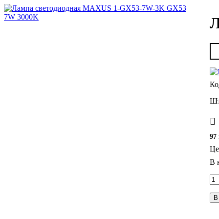
Л
97
Це
В