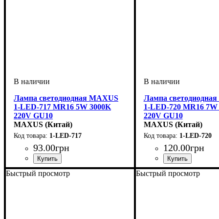
Лампа светодиодная MAXUS
Лампа светодиодна
1-LED-717 MR16 5W 3000K
1-LED-720 MR16 7W
220V GU10
220V GU10
MAXUS (Китай)
MAXUS (Китай)
1-LED-717
1-LED-720
93
.
00
грн
120
.
00
грн
Мощность, Вт
Тип лампы
Цоколь
: GU10
: Светодиодная
: 5
Мощность, Вт
Тип лампы
Цоколь
: GU10
: Светодио
: 7
Быстрый просмотр
Быстрый просмотр