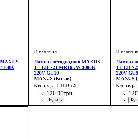
я MAXUS
Лампа светодиодная MAXUS
Лампа с
 4100K
1-LED-721 MR16 7W 3000K
1-LED-72
220V GU10
220V GU5
MAXUS (Китай)
MAXUS (
1-LED-721
120
.
00
грн
120
дная
Мощность, Вт
Тип лампы
Цоколь
: GU10
: Светодиодная
: 7
Мощность
Тип ламп
Цоколь
: 