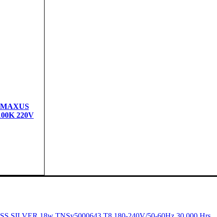
я MAXUS
100K 220V
дная
ASS SILVER 18w TNSy5000643 T8 180-240V/50-60Hz 30.000 Hrs