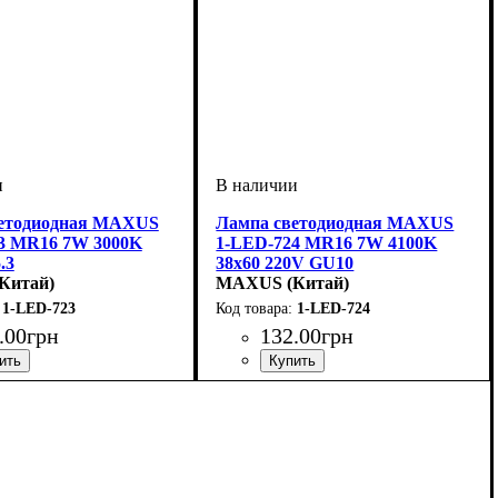
ветодиодная MAXUS
Лампа светодиодная MAXUS
3 MR16 7W 3000K
1-LED-724 MR16 7W 4100K
.3
38x60 220V GU10
Китай)
MAXUS (Китай)
1-LED-723
1-LED-724
.
00
грн
132
.
00
грн
, Вт
ы
G53
: Светодиодная
: 7
Мощность, Вт
Тип лампы
Цоколь
: GU10
: Светодиодная
: 7