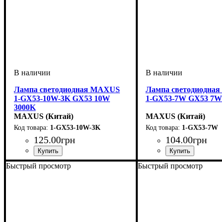
Лампа светодиодная MAXUS
Лампа светодиодна
1-GX53-10W-3K GX53 10W
1-GX53-7W GX53 7W
3000K
MAXUS (Китай)
MAXUS (Китай)
1-GX53-10W-3K
1-GX53-7W
125
.
00
грн
104
.
00
грн
Мощность, Вт
Тип лампы
Цоколь
: GX53
: Светодиодная
: 10
Мощность, Вт
Тип лампы
Цоколь
: GX53
: Светодио
: 7
Быстрый просмотр
Быстрый просмотр