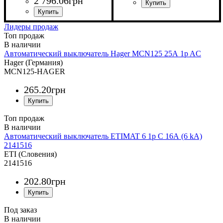
2 796
.
06
грн
Исполнение
Устройство
Номинальный ток, А
Количество полюсов
Отключающая характеристи
Ток
Тип монтажа
Серия
: AC (переменный ток)
: iC60N
:
: Модульные
: DIN-рейка
:
: 2А
Автоматический
Трехполюсный 3p
B
Исполнение
Устройство
Номинальный ток, А
Количество полюсов
Отключающая характеристика
Ток
Тип монтажа
Серия
: AC (переменный ток)
: iC60N
:
: Модульные
: DIN-рейка
:
: 1А
:
Лидеры продаж
выключатель
Автоматический
Трехполюсный 3p
B
Топ продаж
выключатель
Автоматический выключатель Hager MCN125 25А 1p AC
Hager (Германия)
MCN125-HAGER
265
.
20
грн
Топ продаж
Автоматический выключатель ETIMAT 6 1p С 16А (6 kA)
2141516
ETI (Словения)
2141516
202
.
80
грн
Под заказ