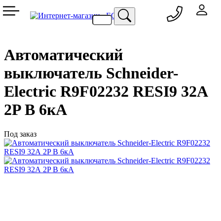
050 333-77-60
048 709-69-79
067 557-02-95
093 836-58-13
Автоматический
выключатель Schneider-
Electric R9F02232 RESI9 32А
2P В 6кА
Под заказ