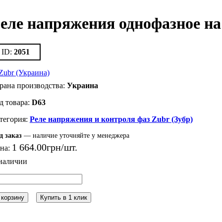
еле напряжения однофазное н
2051
Украина
D63
Реле напряжения и контроля фаз Zubr (Зубр)
д заказ
— наличие уточняйте у менеджера
1 664
.
00
грн
на:
 корзину
Купить в 1 клик