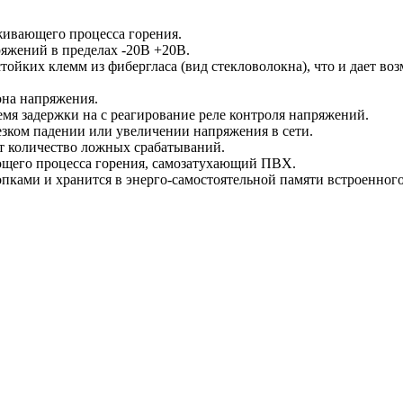
рживающего процесса горения.
яжений в пределах -20В +20В.
йких клемм из фибергласа (вид стекловолокна), что и дает воз
она напряжения.
мя задержки на с реагирование реле контроля напряжений.
резком падении или увеличении напряжения в сети.
т количество ложных срабатываний.
ющего процесса горения, самозатухающий ПВХ.
пками и хранится в энерго-самостоятельной памяти встроенного