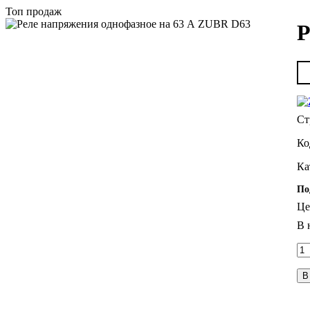
Топ продаж
Р
По
Це
В