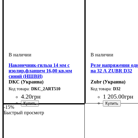
Наконечник-гильза 14 мм с
Реле напряжения од
изолир.фланцем 16,00 кв.мм
на 32 А ZUBR D32
синий (НШВИ)
DKC (Украина)
Zubr (Украина)
DKC_2ART510
D32
4
.
20
грн
1 205
.
00
грн
-15%
Устройство
Материал
Сечение провода, мм2
Для, мм
Серия
: DKC
: 14
: медь луженая
: кабельный наконечник
: 16
Устройство
Количество фаз
Номинальный ток, А
Серия
Количество модулей
Монтаж
: ZUBR
: Din-рейка
: реле нап
: 1
: 
Быстрый просмотр