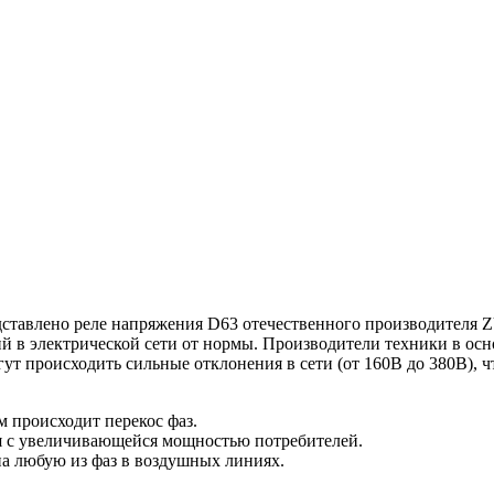
едставлено реле напряжения D63 отечественного производителя
й в электрической сети от нормы. Производители техники в ос
гут происходить сильные отклонения в сети (от 160В до 380В), ч
 происходит перекос фаз.
ся с увеличивающейся мощностью потребителей.
на любую из фаз в воздушных линиях.