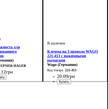
жность для
зованного
Клемма на 3 провода WAGO
ия
221-413 с нажимными
ермания)
рычагами
Wago (Германия)
EPN050-HAGER
221-413
.
12
грн
20
.
09
грн
о
ный ток, А
: аксессуар
: 16А
Устройство
Количество полюсов
Сечение провода
Наличие пасты
Тип
Серия
: рычажный
: 221
: клемма
: Нет
: 0,08-4
: 3