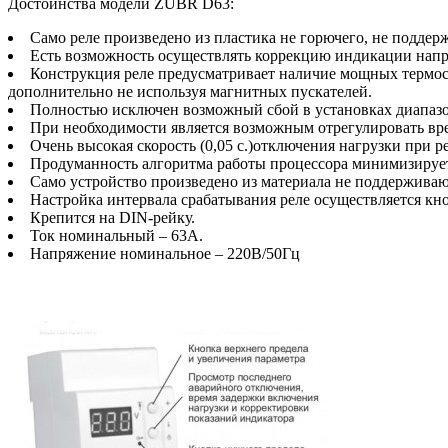
Достоинства модели ZUBR D63:
Само реле произведено из пластика не горючего, не подде
Есть возможность осуществлять коррекцию индикации напр
Конструкция реле предусматривает наличие мощных термосто
дополнительно не используя магнитных пускателей.
Полностью исключен возможный сбой в установках диапаз
При необходимости является возможным отрегулировать вре
Очень высокая скорость (0,05 с.)отключения нагрузки при 
Продуманность алгоритма работы процессора минимизируе
Само устройство произведено из материала не поддержива
Настройка интервала срабатывания реле осуществляется кно
Крепится на DIN-рейку.
Ток номинальный – 63А.
Напряжение номинальное – 220В/50Гц