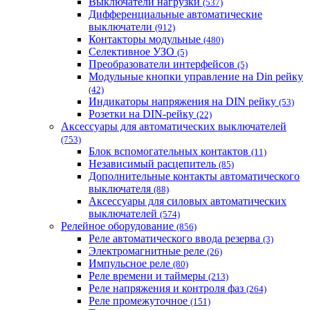
Выключатели нагрузки
(537)
Дифференциальные автоматические
выключатели
(912)
Контакторы модульные
(480)
Селективное УЗО
(5)
Преобразователи интерфейсов
(5)
Модульные кнопки управление на Din рейку
(42)
Индикаторы напряжения на DIN рейку
(53)
Розетки на DIN-рейку
(22)
Аксессуары для автоматических выключателей
(753)
Блок вспомогательных контактов
(11)
Независимый расцепитель
(85)
Дополнительные контакты автоматического
выключателя
(88)
Аксессуары для силовых автоматических
выключателей
(574)
Релейное оборудование
(856)
Реле автоматического ввода резерва
(3)
Электромагнитные реле
(26)
Импульсное реле
(80)
Реле времени и таймеры
(213)
Реле напряжения и контроля фаз
(264)
Реле промежуточное
(151)