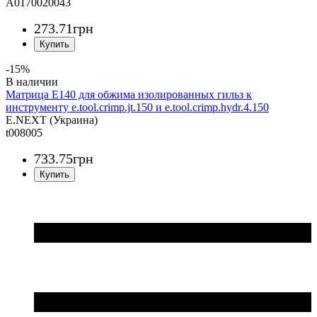
A0170020043
273
.
71
грн
-15%
Матрица Е140 для обжима изолированных гильз к
инструменту e.tool.crimp.jt.150 и e.tool.crimp.hydr.4.150
E.NEXT (Украина)
t008005
733
.
75
грн