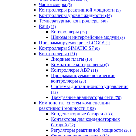
Частотомеры
(6)
Контроллеры реактивной мощности
(5)
Контроллеры уровня жидкости
(46)
Температурные контроллеры
(40)
Raut
(47)
Контроллеры
(39)
Шлюзы и интерфейсные модули
(8)
Программируемое реле LOGO!
(1)
Контроллеры SIMATIC S7
(0)
Контроллеры
(131)
Диодные платы
(10)
Комнатные контроллеры
(0)
Контроллеры АВР
(11)
Программируемые логические
контроллеры
(28)
Системы дистанционого управления
(12)
Трёхфазные анализаторы сети
(70)
Компоненты систем компенсации
реактивной мощности
(198)
Конденсаторные батареи
(133)
Контакторы для конденсаторных
батарей
(32)
Регуляторы реактивной мощности
(20)
Фильтрующие дроссели
(13)