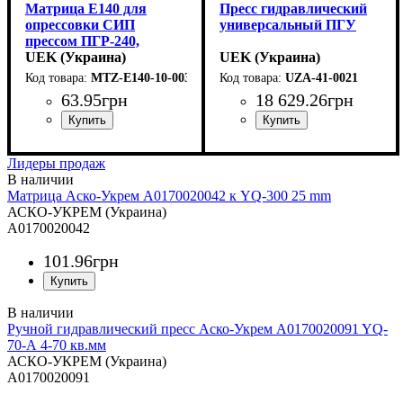
Матрица E140 для
Пресс гидравлический
опрессовки СИП
универсальный ПГУ
прессом ПГР-240,
UEK (Украина)
UEK (Украина)
MTZ-E140-10-003
UZA-41-0021
63
.
95
грн
18 629
.
26
грн
Лидеры продаж
Матрица Аско-Укрем A0170020042 к YQ-300 25 mm
АСКО-УКРЕМ (Украина)
A0170020042
101
.
96
грн
Ручной гидравлический пресс Аско-Укрем A0170020091 YQ-
70-А 4-70 кв.мм
АСКО-УКРЕМ (Украина)
A0170020091