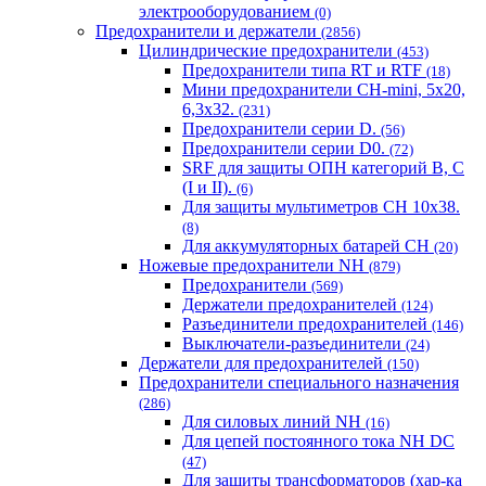
электрооборудованием
(0)
Предохранители и держатели
(2856)
Цилиндрические предохранители
(453)
Предохранители типа RT и RTF
(18)
Мини предохранители CH-mini, 5x20,
6,3x32.
(231)
Предохранители серии D.
(56)
Предохранители серии D0.
(72)
SRF для защиты ОПН категорий B, C
(I и II).
(6)
Для защиты мультиметров CH 10х38.
(8)
Для аккумуляторных батарей CH
(20)
Ножевые предохранители NH
(879)
Предохранители
(569)
Держатели предохранителей
(124)
Разъединители предохранителей
(146)
Выключатели-разъединители
(24)
Держатели для предохранителей
(150)
Предохранители специального назначения
(286)
Для силовых линий NH
(16)
Для цепей постоянного тока NH DC
(47)
Для защиты трансформаторов (хар-ка