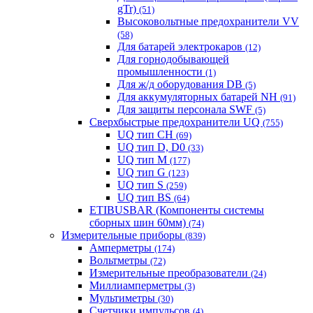
gTr)
(51)
Высоковольтные предохранители VV
(58)
Для батарей электрокаров
(12)
Для горнодобывающей
промышленности
(1)
Для ж/д оборудования DB
(5)
Для аккумуляторных батарей NH
(91)
Для защиты персонала SWF
(5)
Сверхбыстрые предохранители UQ
(755)
UQ тип CH
(69)
UQ тип D, D0
(33)
UQ тип M
(177)
UQ тип G
(123)
UQ тип S
(259)
UQ тип BS
(64)
ETIBUSBAR (Компоненты системы
сборных шин 60мм)
(74)
Измерительные приборы
(839)
Амперметры
(174)
Вольтметры
(72)
Измерительные преобразователи
(24)
Миллиамперметры
(3)
Мультиметры
(30)
Счетчики импульсов
(4)