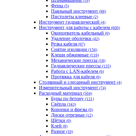
Шлифмашины
(19)
Фены
(5)
Паяльный инструмент
(88)
Пистолеты клеевые
(2)
Инструмент гидравлический
(4)
Инструмент для работы с кабелем
(600)
Оконцеватель кабельный
(0)
Удаление оболочки
(42)
Резка кабеля
(97)
Снятие изоляции
(156)
Клещи обжимные
(119)
Механические прессы
(18)
Гидравлические прессы
(135)
Работа с LAN-кабелем
(6)
Протяжка для кабеля
(6)
Столярный и слесарный инструмент
(4)
Измерительный инструмент
(74)
Расходный материал
(504)
Буры по бетону
(131)
Свёрла
(343)
Коронки и фрезы
(0)
Диски отрезные
(12)
Щётки
(0)
Клей
(8)
Разное
(10)