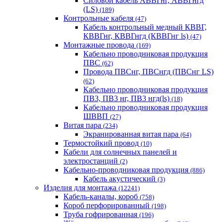
Силовой кабель АВВГнг, АВВГнгд
(LS)
(189)
Контрольные кабеля
(47)
Кабель контрольный медный КВВГ,
КВВГнг, КВВГнгд (КВВГнг ls)
(47)
Монтажные провода
(169)
Кабельно проводниковая продукция
ПВС
(62)
Провода ПВСнг, ПВСнгд (ПВСнг LS)
(62)
Кабельно проводниковая продукция
ПВ3, ПВ3 нг, ПВ3 нгд(ls)
(18)
Кабельно проводниковая продукция
ШВВП
(27)
Витая пара
(234)
Экранированная витая пара
(64)
Термостойкий провод
(10)
Кабели для солнечных панелей и
электростанций
(2)
Кабельно-проводниковая продукция
(886)
Кабель акустический
(3)
Изделия для монтажа
(12241)
Кабель-каналы, короб
(758)
Короб перфорированный
(198)
Труба гофрированная
(196)