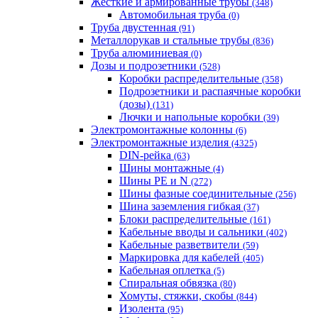
Жёсткие и армированные трубы
(348)
Автомобильная труба
(0)
Труба двустенная
(91)
Металлорукав и стальные трубы
(836)
Труба алюминиевая
(0)
Дозы и подрозетники
(528)
Коробки распределительные
(358)
Подрозетники и распаячные коробки
(дозы)
(131)
Лючки и напольные коробки
(39)
Электромонтажные колонны
(6)
Электромонтажные изделия
(4325)
DIN-рейка
(63)
Шины монтажные
(4)
Шины PE и N
(272)
Шины фазные соединительные
(256)
Шина заземления гибкая
(37)
Блоки распределительные
(161)
Кабельные вводы и сальники
(402)
Кабельные разветвители
(59)
Маркировка для кабелей
(405)
Кабельная оплетка
(5)
Спиральная обвязка
(80)
Хомуты, стяжки, скобы
(844)
Изолента
(95)