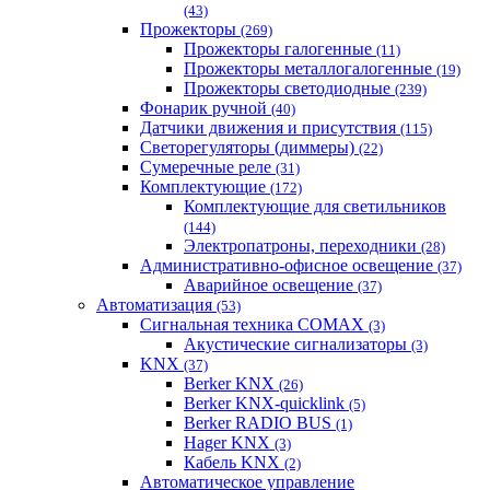
(43)
Прожекторы
(269)
Прожекторы галогенные
(11)
Прожекторы металлогалогенные
(19)
Прожекторы светодиодные
(239)
Фонарик ручной
(40)
Датчики движения и присутствия
(115)
Светорегуляторы (диммеры)
(22)
Сумеречные реле
(31)
Комплектующие
(172)
Комплектующие для светильников
(144)
Электропатроны, переходники
(28)
Административно-офисное освещение
(37)
Аварийное освещение
(37)
Автоматизация
(53)
Сигнальная техника COMAX
(3)
Акустические сигнализаторы
(3)
KNX
(37)
Berker KNX
(26)
Berker KNX-quicklink
(5)
Berker RADIO BUS
(1)
Hager KNX
(3)
Кабель KNX
(2)
Автоматическое управление