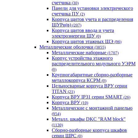
счетчика
(30)
Панели для установки электрического
счетчика ПУ
(2)
Корпуса щитов учета и распределения
ЩУРн(в)
(207)
Корпуса щитов ввода и учета
электроэнергии ЩУ
(0)
Корпуса щитов этажных ЩЭ
(96)
Металлические оболочки
(3855)
Металлические наборные
(1707)
Корпус устройства этажного
распределительного модульного УЭРМ
(0)
Крупногабаритные сборно-разборные
металлокорпуса КСРМ
(0)
Цельносварные корпуса ВРУ серии
TITAN
(21)
Корпуса ВРУ IP31 серии SMART
(26)
Корпуса ВРУ
(10)
Металлические с монтажной панелью
(954)
Металл. шкафы DKC "RAM block"
(1130)
Сборно-разборные корпуса шкафов
серии ШРС
(0)