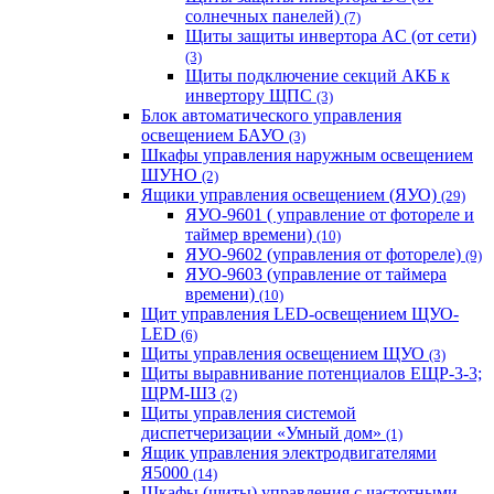
солнечных панелей)
(7)
Щиты защиты инвертора AC (от сети)
(3)
Щиты подключение секций АКБ к
инвертору ЩПС
(3)
Блок автоматического управления
освещением БАУО
(3)
Шкафы управления наружным освещением
ШУНО
(2)
Ящики управления освещением (ЯУО)
(29)
ЯУО-9601 ( управление от фотореле и
таймер времени)
(10)
ЯУО-9602 (управления от фотореле)
(9)
ЯУО-9603 (управление от таймера
времени)
(10)
Щит управления LED-освещением ЩУО-
LED
(6)
Щиты управления освещением ЩУО
(3)
Щиты выравнивание потенциалов ЕЩР-3-3;
ЩРМ-ШЗ
(2)
Щиты управления системой
диспетчеризации «Умный дом»
(1)
Ящик управления электродвигателями
Я5000
(14)
Шкафы (щиты) управления с частотными