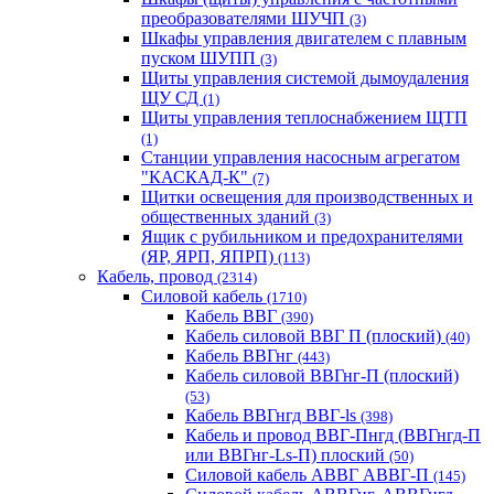
преобразователями ШУЧП
(3)
Шкафы управления двигателем с плавным
пуском ШУПП
(3)
Щиты управления системой дымоудаления
ЩУ СД
(1)
Щиты управления теплоснабжением ЩТП
(1)
Станции управления насосным агрегатом
"КАСКАД-К"
(7)
Щитки освещения для производственных и
общественных зданий
(3)
Ящик с рубильником и предохранителями
(ЯР, ЯРП, ЯПРП)
(113)
Кабель, провод
(2314)
Силовой кабель
(1710)
Кабель ВВГ
(390)
Кабель силовой ВВГ П (плоский)
(40)
Кабель ВВГнг
(443)
Кабель силовой ВВГнг-П (плоский)
(53)
Кабель ВВГнгд ВВГ-ls
(398)
Кабель и провод ВВГ-Пнгд (ВВГнгд-П
или ВВГнг-Ls-П) плоский
(50)
Силовой кабель АВВГ АВВГ-П
(145)