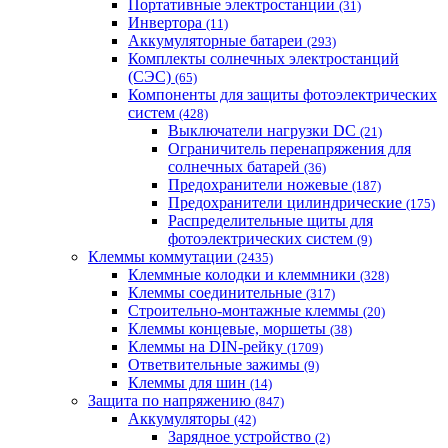
Портативные электростанции
(31)
Инвертора
(11)
Аккумуляторные батареи
(293)
Комплекты солнечных электростанций
(СЭС)
(65)
Компоненты для защиты фотоэлектрических
систем
(428)
Выключатели нагрузки DC
(21)
Ограничитель перенапряжения для
солнечных батарей
(36)
Предохранители ножевые
(187)
Предохранители цилиндрические
(175)
Распределительные щиты для
фотоэлектрических систем
(9)
Клеммы коммутации
(2435)
Клеммные колодки и клеммники
(328)
Клеммы соединительные
(317)
Строительно-монтажные клеммы
(20)
Клеммы концевые, моршеты
(38)
Клеммы на DIN-рейку
(1709)
Ответвительные зажимы
(9)
Клеммы для шин
(14)
Защита по напряжению
(847)
Аккумуляторы
(42)
Зарядное устройство
(2)