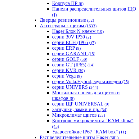
Корпуса ПР
(6)
Панели распределительных щитов ЩО
(1)
Дверцы ревизионные
(52)
Аксессуары к щитам
(1633)
Hager Блок N-клемм
(19)
серии 30V IP30
(2)
серии ECH (IP65)
(7)
серии ERP
(9)
серии GARANT
(15)
серии GOLF
(50)
серии GT (IP65)
(14)
серии KVR
(30)
серии Vega
(9)
серии Volta.Hybrid, мультимедиа
(25)
серии UNIVERS
(344)
Монтажная панель для щитов и
шкафов
(8)
серии ЩР UNIVERSAL
(0)
Заглушки, замки и пр.
(34)
Микроклимат щитов
(53)
Контроль микроклимата "RAM klima"
(45)
Ударостойкие IP67 "RAM box"
(11)
Распределительные щиты Hager
(361)