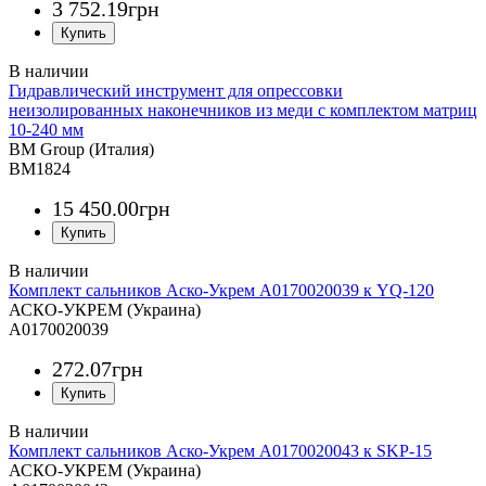
3 752
.
19
грн
Гидравлический инструмент для опрессовки
неизолированных наконечников из меди с комплектом матриц
10-240 мм
BM Group (Италия)
BM1824
15 450
.
00
грн
Комплект сальников Аско-Укрем A0170020039 к YQ-120
АСКО-УКРЕМ (Украина)
A0170020039
272
.
07
грн
Комплект сальников Аско-Укрем A0170020043 к SKP-15
АСКО-УКРЕМ (Украина)