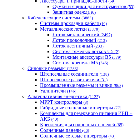
Аксессуары и принадлежности
(59)
Cумки и ящики для инструментов
(53)
Защитная одежда
(6)
Кабеленесущие системы
(3883)
Системы прокладки кабеля
(10)
Металлические лотки
(3870)
Лоток металлический
(2497)
Лоток проволочный
(213)
Лоток лестничный
(233)
Система тяжёлых лотков U5
(2)
Монтажные аксессуары B5
(579)
Система крепежа M5
(346)
Силовые разьемы
(1283)
Штепсельные соединители
(138)
Штепсельные разветвители
(31)
Промышленные разъемы и вилки
(968)
Удлинители
(146)
Альтернативная энергетика
(1122)
MPPT контроллеры
(3)
Гибридные солнечные инверторы
(77)
Комплекты для резервного питания ИБП +
АКБ
(40)
Крепления для солнечных панелей
(65)
Солнечные панели
(66)
Солнечные сетевые инверторы
(43)