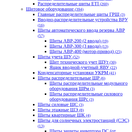
Распределительные щиты ETI
(260)
Щитовое оборудование
(394)
Главные распределительные щиты ГРЩ
(3)
Вводно-распределительные устройства ВРУ
(16)
Щиты автоматического ввода резерва АВР
(57)
Щиты АВР-200 (2 ввода)
(19)
Щиты АВР-300 (3 ввода)
(13)
Щиты АВР-400 (мотор-привод)
(25)
Щиты учета ЩУ
(52)
Щит технического учет ЩУт
(30)
Ящик вводной-учетный ЯВУ
(22)
Конденсаторные установки УКРМ
(41)
Щиты распределительные ЩР
(6)
Щиты распределительные модульного
оборудования ЩРм
(3)
Щиты распределительные силового
оборудования ЩРс
(3)
Щиты силовые ЩС
(3)
Щиты этажные ЩЭ
(8)
Щиты квартирные ЩК
(4)
Щиты для солнечных электростанций (СЭС)
(13)
Щиты защиты инвертора DC (от