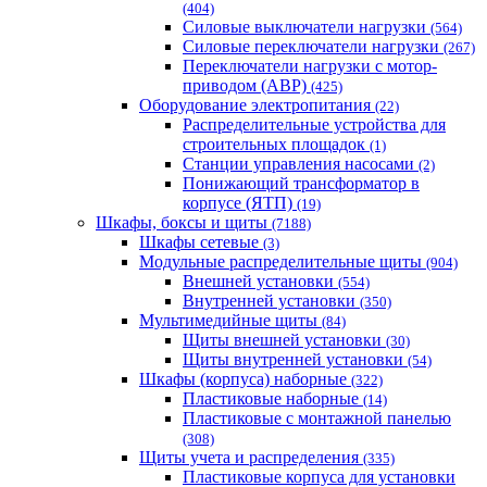
(404)
Силовые выключатели нагрузки
(564)
Cиловые переключатели нагрузки
(267)
Переключатели нагрузки с мотор-
приводом (АВР)
(425)
Оборудование электропитания
(22)
Распределительные устройства для
строительных площадок
(1)
Станции управления насосами
(2)
Понижающий трансформатор в
корпусе (ЯТП)
(19)
Шкафы, боксы и щиты
(7188)
Шкафы сетевые
(3)
Модульные распределительные щиты
(904)
Внешней установки
(554)
Внутренней установки
(350)
Мультимедийные щиты
(84)
Щиты внешней установки
(30)
Щиты внутренней установки
(54)
Шкафы (корпуса) наборные
(322)
Пластиковые наборные
(14)
Пластиковые с монтажной панелью
(308)
Щиты учета и распределения
(335)
Пластиковые корпуса для установки