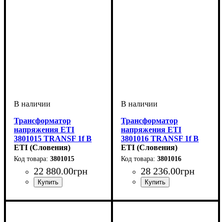
Трансформатор
Трансформатор
напряжения ETI
напряжения ETI
3801015 TRANSF 1f B
3801016 TRANSF 1f B
12-0-12V 2000VA
ETI (Словения)
12-0-12V 2500VA
ETI (Словения)
3801015
3801016
22 880
.
00
грн
28 236
.
00
грн