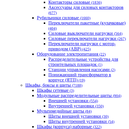
Контакторы силовые
(1836)
Аксессуары для силовых контакторов
(677)
Рубильники силовые
(1660)
Переключатели пакетные (кулачковые)
(404)
Силовые выключатели нагрузки
(564)
Cиловые переключатели нагрузки
(267)
Переключатели нагрузки с мотор-
приводом (АВР)
(425)
Оборудование электропитания
(22)
Распределительные устройства для
строительных площадок
(1)
Станции управления насосами
(2)
Понижающий трансформатор в
корпусе (ЯТП)
(19)
Шкафы, боксы и щиты
(7188)
Шкафы сетевые
(3)
Модульные распределительные щиты
(904)
Внешней установки
(554)
Внутренней установки
(350)
Мультимедийные щиты
(84)
Щиты внешней установки
(30)
Щиты внутренней установки
(54)
Шкафы (корпуса) наборные
(322)