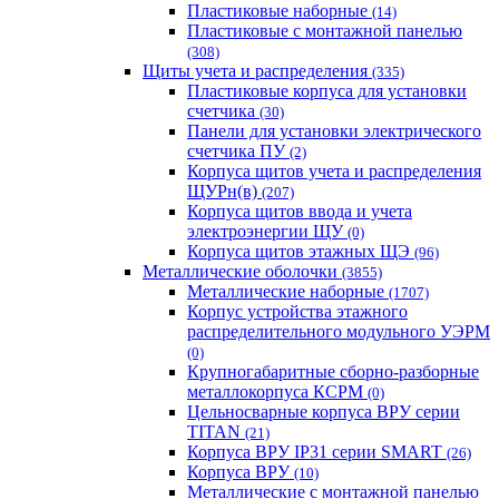
Пластиковые наборные
(14)
Пластиковые с монтажной панелью
(308)
Щиты учета и распределения
(335)
Пластиковые корпуса для установки
счетчика
(30)
Панели для установки электрического
счетчика ПУ
(2)
Корпуса щитов учета и распределения
ЩУРн(в)
(207)
Корпуса щитов ввода и учета
электроэнергии ЩУ
(0)
Корпуса щитов этажных ЩЭ
(96)
Металлические оболочки
(3855)
Металлические наборные
(1707)
Корпус устройства этажного
распределительного модульного УЭРМ
(0)
Крупногабаритные сборно-разборные
металлокорпуса КСРМ
(0)
Цельносварные корпуса ВРУ серии
TITAN
(21)
Корпуса ВРУ IP31 серии SMART
(26)
Корпуса ВРУ
(10)
Металлические с монтажной панелью