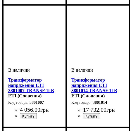
Трансформатор
Трансформатор
напряжения ETI
напряжения ETI
3801007 TRANSF 1f B
3801014 TRANSF 1f B
12-0-12V 250VA
ETI (Словения)
12-0-12V 1600VA
ETI (Словения)
3801007
3801014
4 056
.
00
грн
17 732
.
00
грн