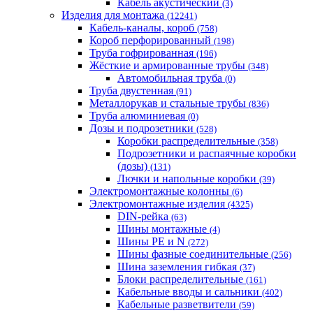
Кабель акустический
(3)
Изделия для монтажа
(12241)
Кабель-каналы, короб
(758)
Короб перфорированный
(198)
Труба гофрированная
(196)
Жёсткие и армированные трубы
(348)
Автомобильная труба
(0)
Труба двустенная
(91)
Металлорукав и стальные трубы
(836)
Труба алюминиевая
(0)
Дозы и подрозетники
(528)
Коробки распределительные
(358)
Подрозетники и распаячные коробки
(дозы)
(131)
Лючки и напольные коробки
(39)
Электромонтажные колонны
(6)
Электромонтажные изделия
(4325)
DIN-рейка
(63)
Шины монтажные
(4)
Шины PE и N
(272)
Шины фазные соединительные
(256)
Шина заземления гибкая
(37)
Блоки распределительные
(161)
Кабельные вводы и сальники
(402)
Кабельные разветвители
(59)