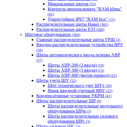
Микроклимат щитов
(53)
Контроль микроклимата "RAM klima"
(45)
Ударостойкие IP67 "RAM box"
(11)
Распределительные щиты Hager
(361)
Распределительные щиты ETI
(260)
Щитовое оборудование
(394)
Главные распределительные щиты ГРЩ
(3)
Вводно-распределительные устройства ВРУ
(16)
Щиты автоматического ввода резерва АВР
(57)
Щиты АВР-200 (2 ввода)
(19)
Щиты АВР-300 (3 ввода)
(13)
Щиты АВР-400 (мотор-привод)
(25)
Щиты учета ЩУ
(52)
Щит технического учет ЩУт
(30)
Ящик вводной-учетный ЯВУ
(22)
Конденсаторные установки УКРМ
(41)
Щиты распределительные ЩР
(6)
Щиты распределительные модульного
оборудования ЩРм
(3)
Щиты распределительные силового
оборудования ЩРс
(3)
Щиты силовые ЩС
(3)