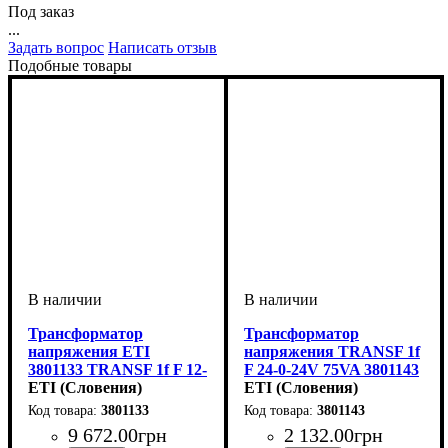
Под заказ
...
Задать вопрос
Написать отзыв
Подобные товары
Трансформатор
Трансформатор
напряжения ETI
напряжения TRANSF 1f
3801133 TRANSF 1f F 12-
F 24-0-24V 75VA 3801143
0-12V 800VA
ETI (Словения)
ETI (Словения)
3801133
3801143
9 672
.
00
грн
2 132
.
00
грн