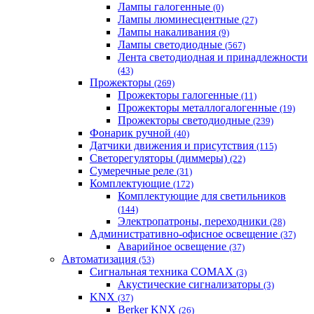
Лампы галогенные
(0)
Лампы люминесцентные
(27)
Лампы накаливания
(9)
Лампы светодиодные
(567)
Лента светодиодная и принадлежности
(43)
Прожекторы
(269)
Прожекторы галогенные
(11)
Прожекторы металлогалогенные
(19)
Прожекторы светодиодные
(239)
Фонарик ручной
(40)
Датчики движения и присутствия
(115)
Светорегуляторы (диммеры)
(22)
Сумеречные реле
(31)
Комплектующие
(172)
Комплектующие для светильников
(144)
Электропатроны, переходники
(28)
Административно-офисное освещение
(37)
Аварийное освещение
(37)
Автоматизация
(53)
Сигнальная техника COMAX
(3)
Акустические сигнализаторы
(3)
KNX
(37)
Berker KNX
(26)