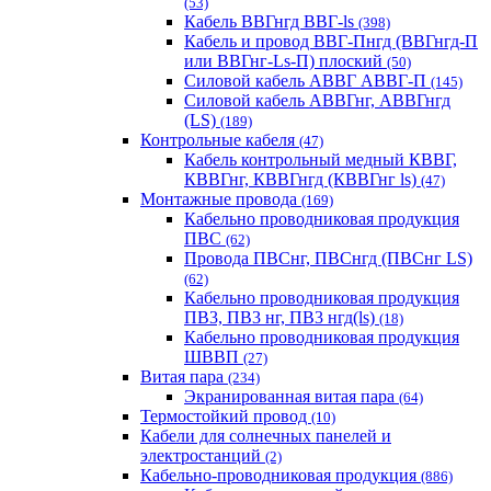
(53)
Кабель ВВГнгд ВВГ-ls
(398)
Кабель и провод ВВГ-Пнгд (ВВГнгд-П
или ВВГнг-Ls-П) плоский
(50)
Силовой кабель АВВГ АВВГ-П
(145)
Силовой кабель АВВГнг, АВВГнгд
(LS)
(189)
Контрольные кабеля
(47)
Кабель контрольный медный КВВГ,
КВВГнг, КВВГнгд (КВВГнг ls)
(47)
Монтажные провода
(169)
Кабельно проводниковая продукция
ПВС
(62)
Провода ПВСнг, ПВСнгд (ПВСнг LS)
(62)
Кабельно проводниковая продукция
ПВ3, ПВ3 нг, ПВ3 нгд(ls)
(18)
Кабельно проводниковая продукция
ШВВП
(27)
Витая пара
(234)
Экранированная витая пара
(64)
Термостойкий провод
(10)
Кабели для солнечных панелей и
электростанций
(2)
Кабельно-проводниковая продукция
(886)