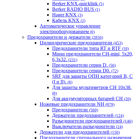
Berker KNX-quicklink
(5)
Berker RADIO BUS
(1)
Hager KNX
(3)
Кабель KNX
(2)
Автоматическое управление
электрооборудованием
(0)
Предохранители и держатели
(2856)
Цилиндрические предохранители
(453)
Предохранители типа RT и RTF
(18)
Мини предохранители CH-mini, 5x20,
6,3x32.
(231)
Предохранители серии D.
(56)
Предохранители серии D0.
(72)
SRF для защиты ОПН категорий B, C
(I и II).
(6)
Для защиты мультиметров CH 10х38.
(8)
Для аккумуляторных батарей CH
(20)
Ножевые предохранители NH
(879)
Предохранители
(569)
Держатели предохранителей
(124)
Разъединители предохранителей
(146)
Выключатели-разъединители
(24)
Держатели для предохранителей
(150)
Предохранители специального назначения