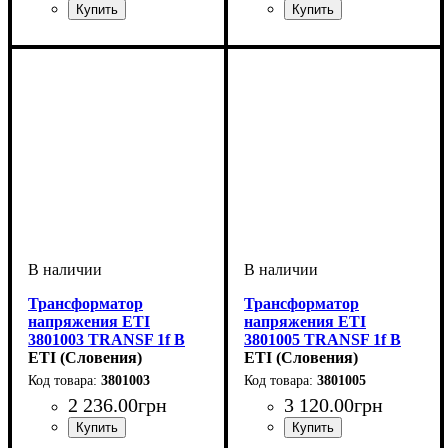
Трансформатор
Трансформатор
напряжения ETI
напряжения ETI
3801003 TRANSF 1f B
3801005 TRANSF 1f B
12-0-12V 75VA
ETI (Словения)
12-0-12V 150VA
ETI (Словения)
3801003
3801005
2 236
.
00
грн
3 120
.
00
грн