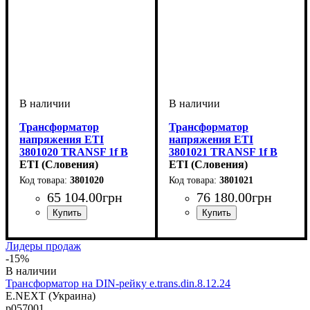
Трансформатор
Трансформатор
напряжения ETI
напряжения ETI
3801020 TRANSF 1f B
3801021 TRANSF 1f B
12-0-12V 6000VA
ETI (Словения)
12-0-12V 8000VA
ETI (Словения)
3801020
3801021
65 104
.
00
грн
76 180
.
00
грн
Лидеры продаж
-15%
Трансформатор на DIN-рейку e.trans.din.8.12.24
E.NEXT (Украина)
p057001