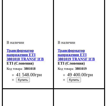
Трансформатор
Трансформатор
напряжения ETI
напряжения ETI
3801018 TRANSF 1f B
3801019 TRANSF 1f B
12-0-12V 4000VA
ETI (Словения)
12-0-12V 5000VA
ETI (Словения)
3801018
3801019
41 548
.
00
грн
49 400
.
00
грн