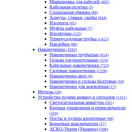
Маркировка для кабелей
(405)
Кабельная оплетка
(5)
Спиральная обвязка
(80)
Хомуты, стяжки, скобы
(844)
Изолента
(95)
Муфты кабельные
(7)
Изоляторы
(125)
Термоусадочная трубка
(1412)
Наклейки
(98)
Наконечники
(3283)
Наконечники трубчатые
(614)
Гильзы соединительные
(374)
Кабельные наконечники
(723)
Силовые наконечники
(1528)
Наконечники авто
(9)
Наконечники и гильзы болтовые
(18)
Наконечники для заземления
(17)
Метизы
(28)
Устройства подачи команд и сигналов
(1311)
Светосигнальная арматура
(261)
Кнопки управления и переключатели
(319)
Посты и пульты кнопочные
(98)
Концевые выключатели
(27)
АСКО-Укрем (Украина)
(598)