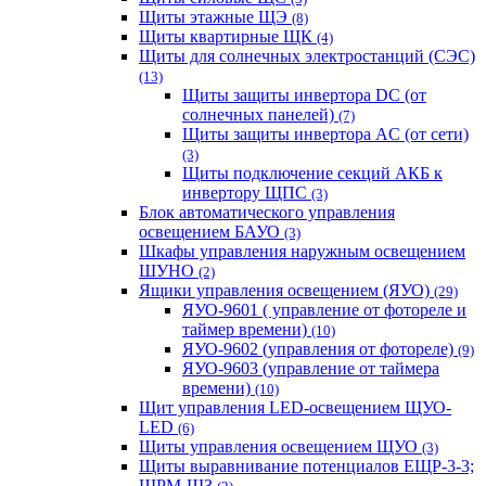
Щиты этажные ЩЭ
(8)
Щиты квартирные ЩК
(4)
Щиты для солнечных электростанций (СЭС)
(13)
Щиты защиты инвертора DC (от
солнечных панелей)
(7)
Щиты защиты инвертора AC (от сети)
(3)
Щиты подключение секций АКБ к
инвертору ЩПС
(3)
Блок автоматического управления
освещением БАУО
(3)
Шкафы управления наружным освещением
ШУНО
(2)
Ящики управления освещением (ЯУО)
(29)
ЯУО-9601 ( управление от фотореле и
таймер времени)
(10)
ЯУО-9602 (управления от фотореле)
(9)
ЯУО-9603 (управление от таймера
времени)
(10)
Щит управления LED-освещением ЩУО-
LED
(6)
Щиты управления освещением ЩУО
(3)
Щиты выравнивание потенциалов ЕЩР-3-3;
ЩРМ-ШЗ