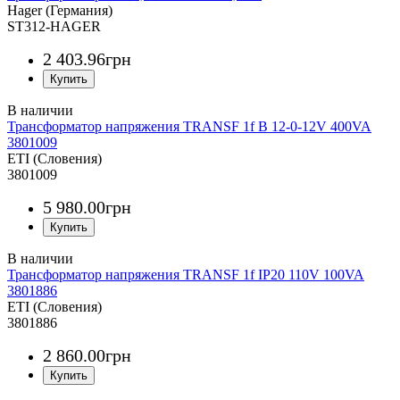
Hager (Германия)
ST312-HAGER
2 403
.
96
грн
Трансформатор напряжения TRANSF 1f B 12-0-12V 400VA
3801009
ETI (Словения)
3801009
5 980
.
00
грн
Трансформатор напряжения TRANSF 1f IP20 110V 100VA
3801886
ETI (Словения)
3801886
2 860
.
00
грн