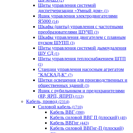
(2)
Щиты управления системой
диспетчеризации «Умный дом»
(1)
Ящик управления электродвигателями
Я5000
(14)
Шкафы (щиты) управления с частотными
преобразователями ШУЧП
(3)
Шкафы управления двигателем с плавным
пуском ШУПП
(3)
Щиты управления системой дымоудаления
ЩУ СД
(1)
Щиты управления теплоснабжением ЩТП
(1)
Станции управления насосным агрегатом
"КАСКАД-К"
(7)
Щитки освещения для производственных и
общественных зданий
(3)
Ящик с рубильником и предохранителями
(ЯР, ЯРП, ЯПРП)
(113)
Кабель, провод
(2314)
Силовой кабель
(1710)
Кабель ВВГ
(390)
Кабель силовой ВВГ П (плоский)
(40)
Кабель ВВГнг
(443)
Кабель силовой ВВГнг-П (плоский)