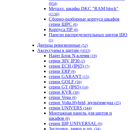
(954)
Металл. шкафы DKC "RAM block"
(1130)
Сборно-разборные корпуса шкафов
серии ШРС
(0)
Корпуса ПР
(6)
Панели распределительных щитов ЩО
(1)
Дверцы ревизионные
(52)
Аксессуары к щитам
(1633)
Hager Блок N-клемм
(19)
серии 30V IP30
(2)
серии ECH (IP65)
(7)
серии ERP
(9)
серии GARANT
(15)
серии GOLF
(50)
серии GT (IP65)
(14)
серии KVR
(30)
серии Vega
(9)
серии Volta.Hybrid, мультимедиа
(25)
серии UNIVERS
(344)
Монтажная панель для щитов и
шкафов
(8)
серии ЩР UNIVERSAL
(0)
Заглушки, замки и пр.
(34)