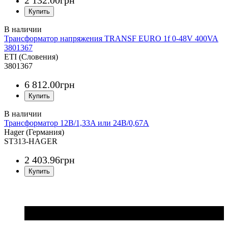
2 132
.
00
грн
Трансформатор напряжения TRANSF EURO 1f 0-48V 400VA
3801367
ETI (Словения)
3801367
6 812
.
00
грн
Трансформатор 12В/1,33A или 24В/0,67A
Hager (Германия)
ST313-HAGER
2 403
.
96
грн