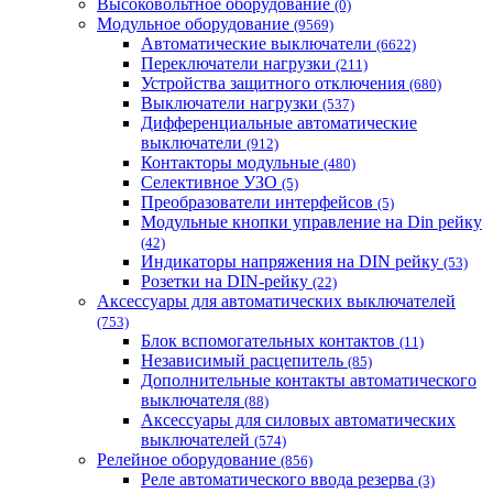
Высоковольтное оборудование
(0)
Модульное оборудование
(9569)
Автоматические выключатели
(6622)
Переключатели нагрузки
(211)
Устройства защитного отключения
(680)
Выключатели нагрузки
(537)
Дифференциальные автоматические
выключатели
(912)
Контакторы модульные
(480)
Селективное УЗО
(5)
Преобразователи интерфейсов
(5)
Модульные кнопки управление на Din рейку
(42)
Индикаторы напряжения на DIN рейку
(53)
Розетки на DIN-рейку
(22)
Аксессуары для автоматических выключателей
(753)
Блок вспомогательных контактов
(11)
Независимый расцепитель
(85)
Дополнительные контакты автоматического
выключателя
(88)
Аксессуары для силовых автоматических
выключателей
(574)
Релейное оборудование
(856)
Реле автоматического ввода резерва
(3)