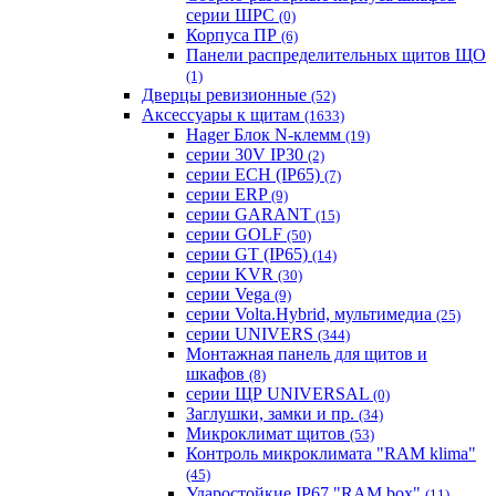
серии ШРС
(0)
Корпуса ПР
(6)
Панели распределительных щитов ЩО
(1)
Дверцы ревизионные
(52)
Аксессуары к щитам
(1633)
Hager Блок N-клемм
(19)
серии 30V IP30
(2)
серии ECH (IP65)
(7)
серии ERP
(9)
серии GARANT
(15)
серии GOLF
(50)
серии GT (IP65)
(14)
серии KVR
(30)
серии Vega
(9)
серии Volta.Hybrid, мультимедиа
(25)
серии UNIVERS
(344)
Монтажная панель для щитов и
шкафов
(8)
серии ЩР UNIVERSAL
(0)
Заглушки, замки и пр.
(34)
Микроклимат щитов
(53)
Контроль микроклимата "RAM klima"
(45)
Ударостойкие IP67 "RAM box"
(11)