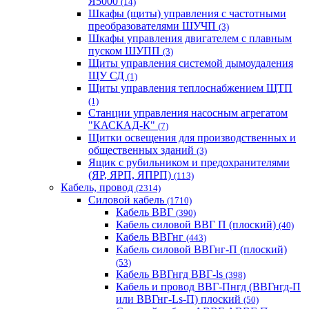
Я5000
(14)
Шкафы (щиты) управления с частотными
преобразователями ШУЧП
(3)
Шкафы управления двигателем с плавным
пуском ШУПП
(3)
Щиты управления системой дымоудаления
ЩУ СД
(1)
Щиты управления теплоснабжением ЩТП
(1)
Станции управления насосным агрегатом
"КАСКАД-К"
(7)
Щитки освещения для производственных и
общественных зданий
(3)
Ящик с рубильником и предохранителями
(ЯР, ЯРП, ЯПРП)
(113)
Кабель, провод
(2314)
Силовой кабель
(1710)
Кабель ВВГ
(390)
Кабель силовой ВВГ П (плоский)
(40)
Кабель ВВГнг
(443)
Кабель силовой ВВГнг-П (плоский)
(53)
Кабель ВВГнгд ВВГ-ls
(398)
Кабель и провод ВВГ-Пнгд (ВВГнгд-П
или ВВГнг-Ls-П) плоский
(50)