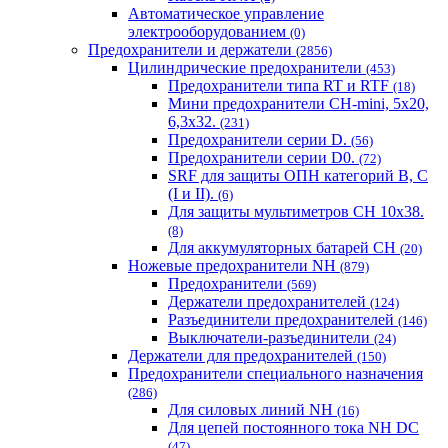
Автоматическое управление
электрооборудованием
(0)
Предохранители и держатели
(2856)
Цилиндрические предохранители
(453)
Предохранители типа RT и RTF
(18)
Мини предохранители CH-mini, 5x20,
6,3x32.
(231)
Предохранители серии D.
(56)
Предохранители серии D0.
(72)
SRF для защиты ОПН категорий B, C
(I и II).
(6)
Для защиты мультиметров CH 10х38.
(8)
Для аккумуляторных батарей CH
(20)
Ножевые предохранители NH
(879)
Предохранители
(569)
Держатели предохранителей
(124)
Разъединители предохранителей
(146)
Выключатели-разъединители
(24)
Держатели для предохранителей
(150)
Предохранители специального назначения
(286)
Для силовых линий NH
(16)
Для цепей постоянного тока NH DC
(47)