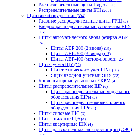
Распределительные щиты Hager
(361)
Распределительные щиты ETI
(260)
Щитовое оборудование
(394)
Главные распределительные щиты ГРЩ
(3)
Вводно-распределительные устройства ВРУ
(16)
Щиты автоматического ввода резерва АВР
(57)
Щиты АВР-200 (2 ввода)
(19)
Щиты АВР-300 (3 ввода)
(13)
Щиты АВР-400 (мотор-привод)
(25)
Щиты учета ЩУ
(52)
Щит технического учет ЩУт
(30)
Ящик вводной-учетный ЯВУ
(22)
Конденсаторные установки УКРМ
(41)
Щиты распределительные ЩР
(6)
Щиты распределительные модульного
оборудования ЩРм
(3)
Щиты распределительные силового
оборудования ЩРс
(3)
Щиты силовые ЩС
(3)
Щиты этажные ЩЭ
(8)
Щиты квартирные ЩК
(4)
Щиты для солнечных электростанций (СЭС)