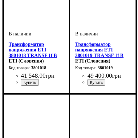
Трансформатор
Трансформатор
напряжения ETI
напряжения ETI
3801018 TRANSF 1f B
3801019 TRANSF 1f B
12-0-12V 4000VA
ETI (Словения)
12-0-12V 5000VA
ETI (Словения)
3801018
3801019
41 548
.
00
грн
49 400
.
00
грн