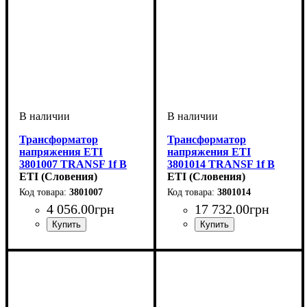
Трансформатор
Трансформатор
напряжения ETI
напряжения ETI
3801007 TRANSF 1f B
3801014 TRANSF 1f B
12-0-12V 250VA
ETI (Словения)
12-0-12V 1600VA
ETI (Словения)
3801007
3801014
4 056
.
00
грн
17 732
.
00
грн