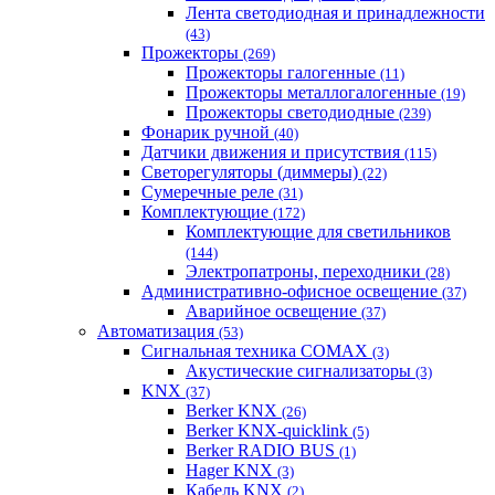
Лента светодиодная и принадлежности
(43)
Прожекторы
(269)
Прожекторы галогенные
(11)
Прожекторы металлогалогенные
(19)
Прожекторы светодиодные
(239)
Фонарик ручной
(40)
Датчики движения и присутствия
(115)
Светорегуляторы (диммеры)
(22)
Сумеречные реле
(31)
Комплектующие
(172)
Комплектующие для светильников
(144)
Электропатроны, переходники
(28)
Административно-офисное освещение
(37)
Аварийное освещение
(37)
Автоматизация
(53)
Сигнальная техника COMAX
(3)
Акустические сигнализаторы
(3)
KNX
(37)
Berker KNX
(26)
Berker KNX-quicklink
(5)
Berker RADIO BUS
(1)
Hager KNX
(3)
Кабель KNX
(2)