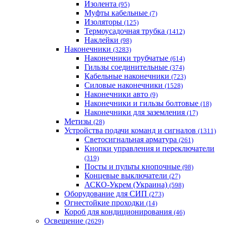
Изолента
(95)
Муфты кабельные
(7)
Изоляторы
(125)
Термоусадочная трубка
(1412)
Наклейки
(98)
Наконечники
(3283)
Наконечники трубчатые
(614)
Гильзы соединительные
(374)
Кабельные наконечники
(723)
Силовые наконечники
(1528)
Наконечники авто
(9)
Наконечники и гильзы болтовые
(18)
Наконечники для заземления
(17)
Метизы
(28)
Устройства подачи команд и сигналов
(1311)
Светосигнальная арматура
(261)
Кнопки управления и переключатели
(319)
Посты и пульты кнопочные
(98)
Концевые выключатели
(27)
АСКО-Укрем (Украина)
(598)
Оборудование для СИП
(273)
Огнестойкие проходки
(14)
Короб для кондиционирования
(46)
Освещение
(2629)