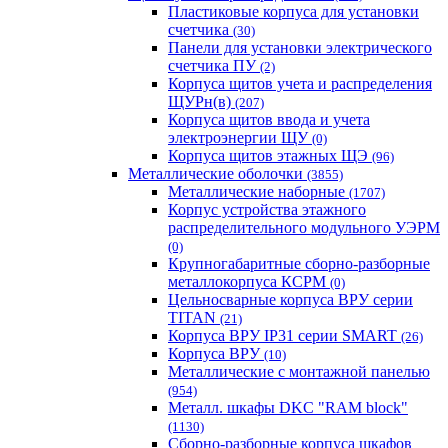
Пластиковые корпуса для установки
счетчика
(30)
Панели для установки электрического
счетчика ПУ
(2)
Корпуса щитов учета и распределения
ЩУРн(в)
(207)
Корпуса щитов ввода и учета
электроэнергии ЩУ
(0)
Корпуса щитов этажных ЩЭ
(96)
Металлические оболочки
(3855)
Металлические наборные
(1707)
Корпус устройства этажного
распределительного модульного УЭРМ
(0)
Крупногабаритные сборно-разборные
металлокорпуса КСРМ
(0)
Цельносварные корпуса ВРУ серии
TITAN
(21)
Корпуса ВРУ IP31 серии SMART
(26)
Корпуса ВРУ
(10)
Металлические с монтажной панелью
(954)
Металл. шкафы DKC "RAM block"
(1130)
Сборно-разборные корпуса шкафов