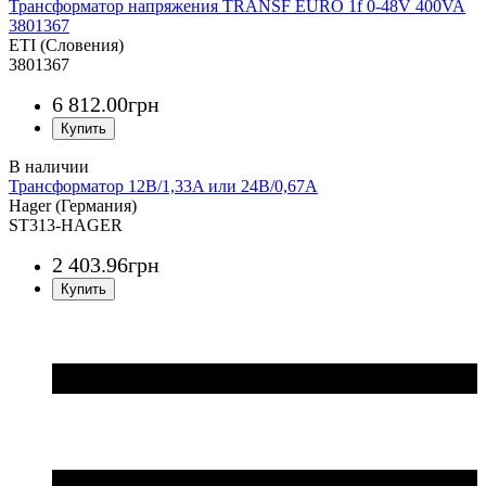
Трансформатор напряжения TRANSF EURO 1f 0-48V 400VA
3801367
ETI (Словения)
3801367
6 812
.
00
грн
Трансформатор 12В/1,33A или 24В/0,67A
Hager (Германия)
ST313-HAGER
2 403
.
96
грн