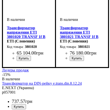
Трансформатор
Трансформатор
напряжения ETI
напряжения ETI
3801020 TRANSF 1f B
3801021 TRANSF 1f B
12-0-12V 6000VA
ETI (Словения)
12-0-12V 8000VA
ETI (Словения)
3801020
3801021
65 104
.
00
грн
76 180
.
00
грн
Лидеры продаж
-15%
Трансформатор на DIN-рейку e.trans.din.8.12.24
E.NEXT (Украина)
p057001
737
.
57
грн