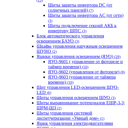
(13)
Щиты защиты инвертора DC (от
солнечных панелей)
(7)
Щиты защиты инвертора AC (от сети)
(3)
Щиты подключение секций АКБ к
инвертору ЩПС
(3)
Блок автоматического управления
освещением БАУО
(3)
Шкафы управления наружным освещением
ШУНО
(2)
Ящики управления освещением (ЯУО)
(29)
ЯУО-9601 ( управление от фотореле и
таймер времени)
(10)
ЯУО-9602 (управления от фотореле)
(9)
ЯУО-9603 (управление от таймера
времени)
(10)
Щит управления LED-освещением ЩУО-
LED
(6)
Щиты управления освещением ЩУО
(3)
Щиты выравнивание потенциалов ЕЩР-3-3;
ЩРМ-ШЗ
(2)
Щиты управления системой
диспетчеризации «Умный дом»
(1)
Ящик управления электродвигателями