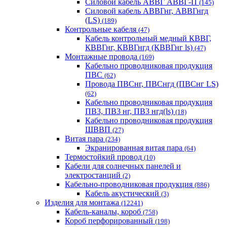
Силовой кабель АВВГ АВВГ-П
(145)
Силовой кабель АВВГнг, АВВГнгд
(LS)
(189)
Контрольные кабеля
(47)
Кабель контрольный медный КВВГ,
КВВГнг, КВВГнгд (КВВГнг ls)
(47)
Монтажные провода
(169)
Кабельно проводниковая продукция
ПВС
(62)
Провода ПВСнг, ПВСнгд (ПВСнг LS)
(62)
Кабельно проводниковая продукция
ПВ3, ПВ3 нг, ПВ3 нгд(ls)
(18)
Кабельно проводниковая продукция
ШВВП
(27)
Витая пара
(234)
Экранированная витая пара
(64)
Термостойкий провод
(10)
Кабели для солнечных панелей и
электростанций
(2)
Кабельно-проводниковая продукция
(886)
Кабель акустический
(3)
Изделия для монтажа
(12241)
Кабель-каналы, короб
(758)
Короб перфорированный
(198)