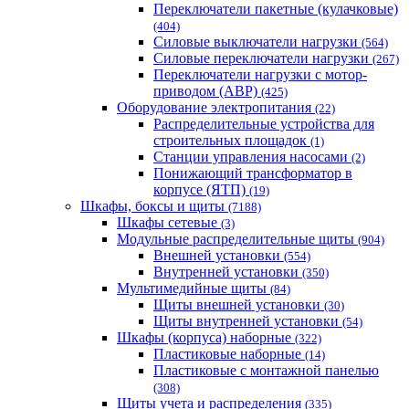
Переключатели пакетные (кулачковые)
(404)
Силовые выключатели нагрузки
(564)
Cиловые переключатели нагрузки
(267)
Переключатели нагрузки с мотор-
приводом (АВР)
(425)
Оборудование электропитания
(22)
Распределительные устройства для
строительных площадок
(1)
Станции управления насосами
(2)
Понижающий трансформатор в
корпусе (ЯТП)
(19)
Шкафы, боксы и щиты
(7188)
Шкафы сетевые
(3)
Модульные распределительные щиты
(904)
Внешней установки
(554)
Внутренней установки
(350)
Мультимедийные щиты
(84)
Щиты внешней установки
(30)
Щиты внутренней установки
(54)
Шкафы (корпуса) наборные
(322)
Пластиковые наборные
(14)
Пластиковые с монтажной панелью
(308)
Щиты учета и распределения
(335)