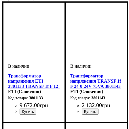
Трансформатор
Трансформатор
напряжения ETI
напряжения TRANSF 1f
3801133 TRANSF 1f F 12-
F 24-0-24V 75VA 3801143
0-12V 800VA
ETI (Словения)
ETI (Словения)
3801133
3801143
9 672
.
00
грн
2 132
.
00
грн