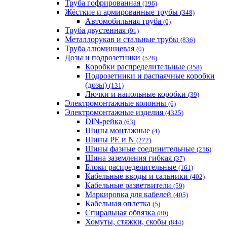
Труба гофрированная
(196)
Жёсткие и армированные трубы
(348)
Автомобильная труба
(0)
Труба двустенная
(91)
Металлорукав и стальные трубы
(836)
Труба алюминиевая
(0)
Дозы и подрозетники
(528)
Коробки распределительные
(358)
Подрозетники и распаячные коробки
(дозы)
(131)
Лючки и напольные коробки
(39)
Электромонтажные колонны
(6)
Электромонтажные изделия
(4325)
DIN-рейка
(63)
Шины монтажные
(4)
Шины PE и N
(272)
Шины фазные соединительные
(256)
Шина заземления гибкая
(37)
Блоки распределительные
(161)
Кабельные вводы и сальники
(402)
Кабельные разветвители
(59)
Маркировка для кабелей
(405)
Кабельная оплетка
(5)
Спиральная обвязка
(80)
Хомуты, стяжки, скобы
(844)