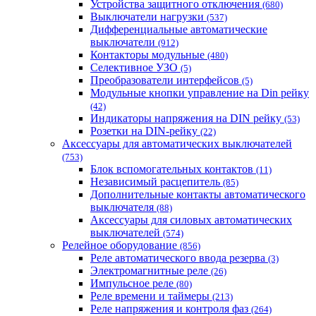
Устройства защитного отключения
(680)
Выключатели нагрузки
(537)
Дифференциальные автоматические
выключатели
(912)
Контакторы модульные
(480)
Селективное УЗО
(5)
Преобразователи интерфейсов
(5)
Модульные кнопки управление на Din рейку
(42)
Индикаторы напряжения на DIN рейку
(53)
Розетки на DIN-рейку
(22)
Аксессуары для автоматических выключателей
(753)
Блок вспомогательных контактов
(11)
Независимый расцепитель
(85)
Дополнительные контакты автоматического
выключателя
(88)
Аксессуары для силовых автоматических
выключателей
(574)
Релейное оборудование
(856)
Реле автоматического ввода резерва
(3)
Электромагнитные реле
(26)
Импульсное реле
(80)
Реле времени и таймеры
(213)
Реле напряжения и контроля фаз
(264)