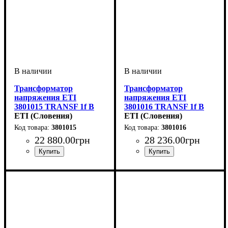
Трансформатор
Трансформатор
напряжения ETI
напряжения ETI
3801015 TRANSF 1f B
3801016 TRANSF 1f B
12-0-12V 2000VA
ETI (Словения)
12-0-12V 2500VA
ETI (Словения)
3801015
3801016
22 880
.
00
грн
28 236
.
00
грн