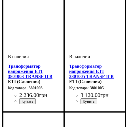
Трансформатор
Трансформатор
напряжения ETI
напряжения ETI
3801003 TRANSF 1f B
3801005 TRANSF 1f B
12-0-12V 75VA
ETI (Словения)
12-0-12V 150VA
ETI (Словения)
3801003
3801005
2 236
.
00
грн
3 120
.
00
грн