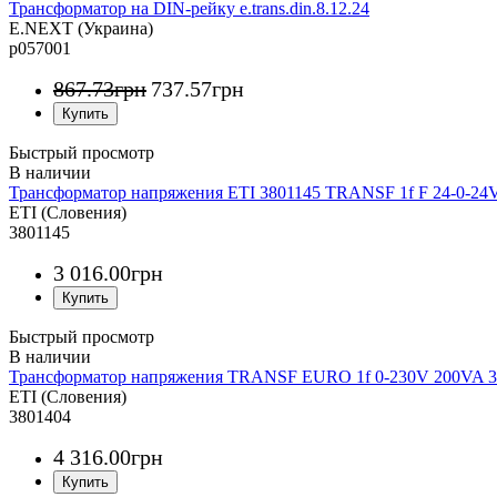
Трансформатор на DIN-рейку e.trans.din.8.12.24
E.NEXT (Украина)
p057001
867
.
73
грн
737
.
57
грн
Быстрый просмотр
Трансформатор напряжения ETI 3801145 TRANSF 1f F 24-0-24
ETI (Словения)
3801145
3 016
.
00
грн
Быстрый просмотр
Трансформатор напряжения TRANSF EURO 1f 0-230V 200VA 3
ETI (Словения)
3801404
4 316
.
00
грн