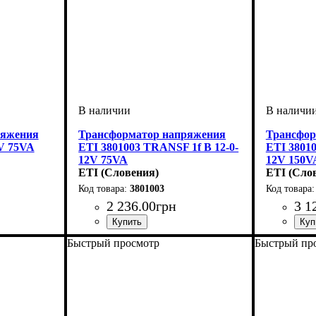
ряжения
Трансформатор напряжения
Трансфор
V 75VA
ETI 3801003 TRANSF 1f B 12-0-
ETI 38010
12V 75VA
12V 150V
ETI (Словения)
ETI (Сло
3801003
2 236
.
00
грн
3 1
Быстрый просмотр
Быстрый пр