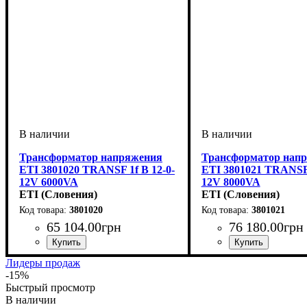
Трансформатор напряжения
Трансформатор нап
ETI 3801020 TRANSF 1f B 12-0-
ETI 3801021 TRANSF 
12V 6000VA
12V 8000VA
ETI (Словения)
ETI (Словения)
3801020
3801021
65 104
.
00
грн
76 180
.
00
грн
Лидеры продаж
-15%
Быстрый просмотр