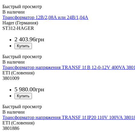
Быстрый просмотр
Трансформатор 12В/2,08A или 24В/1,04A
Hager (Германия)
ST312-HAGER
2 403
.
96
грн
Быстрый просмотр
Трансформатор напряжения TRANSF 1f B 12-0-12V 400VA 380
ETI (Словения)
3801009
5 980
.
00
грн
Быстрый просмотр
Трансформатор напряжения TRANSF 1f IP20 110V 100VA 3801
ETI (Словения)
3801886