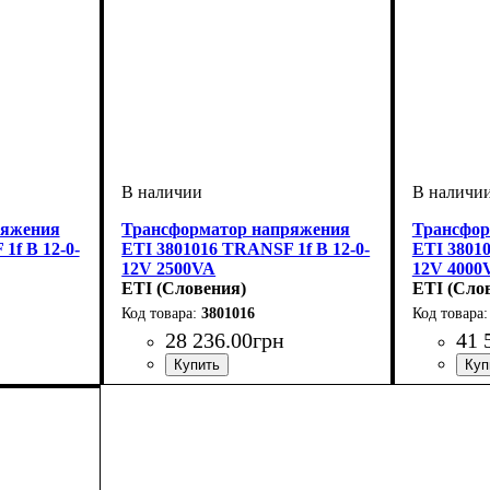
ряжения
Трансформатор напряжения
Трансфор
1f B 12-0-
ETI 3801016 TRANSF 1f B 12-0-
ETI 38010
12V 2500VA
12V 4000
ETI (Словения)
ETI (Сло
3801016
28 236
.
00
грн
41 