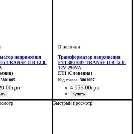
матор напряжения
Трансформатор напряжения
05 TRANSF 1f B 12-0-
ETI 3801007 TRANSF 1f B 12-0-
A
12V 250VA
вения)
ETI (Словения)
3801005
3801007
20
.
00
грн
4 056
.
00
грн
осмотр
Быстрый просмотр