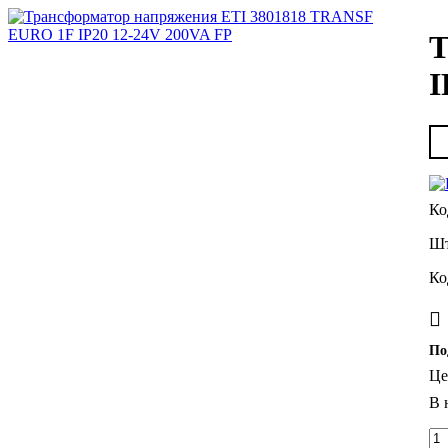
Т
I
По
Це