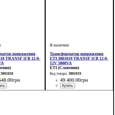
матор напряжения
Трансформатор напряжения
18 TRANSF 1f B 12-0-
ETI 3801019 TRANSF 1f B 12-0-
VA
12V 5000VA
вения)
ETI (Словения)
3801018
3801019
548
.
00
грн
49 400
.
00
грн