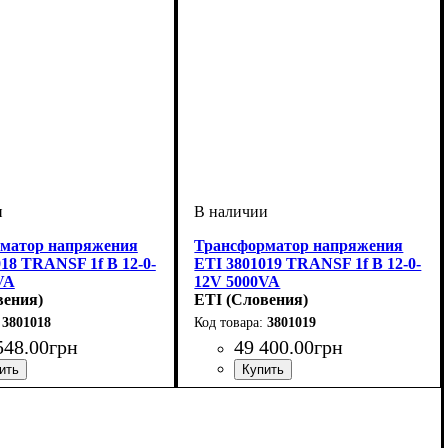
матор напряжения
Трансформатор напряжения
18 TRANSF 1f B 12-0-
ETI 3801019 TRANSF 1f B 12-0-
VA
12V 5000VA
вения)
ETI (Словения)
3801018
3801019
548
.
00
грн
49 400
.
00
грн