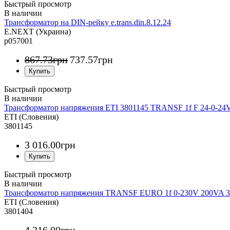
Быстрый просмотр
Трансформатор на DIN-рейку e.trans.din.8.12.24
E.NEXT (Украина)
p057001
867
.
73
грн
737
.
57
грн
Быстрый просмотр
Трансформатор напряжения ETI 3801145 TRANSF 1f F 24-0-24
ETI (Словения)
3801145
3 016
.
00
грн
Быстрый просмотр
Трансформатор напряжения TRANSF EURO 1f 0-230V 200VA 3
ETI (Словения)
3801404