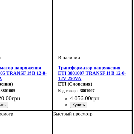
матор напряжения
Трансформатор напряжения
05 TRANSF 1f B 12-0-
ETI 3801007 TRANSF 1f B 12-0-
A
12V 250VA
вения)
ETI (Словения)
3801005
3801007
20
.
00
грн
4 056
.
00
грн
осмотр
Быстрый просмотр