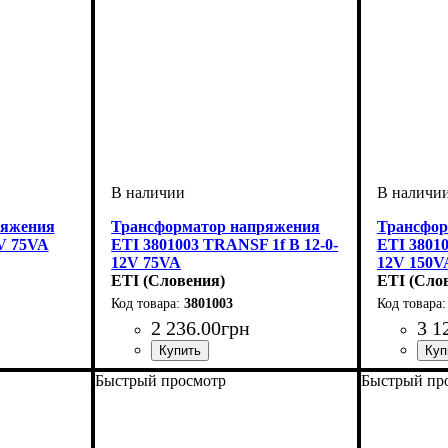
ряжения
Трансформатор напряжения
Трансфор
V 75VA
ETI 3801003 TRANSF 1f B 12-0-
ETI 38010
12V 75VA
12V 150V
ETI (Словения)
ETI (Сло
3801003
2 236
.
00
грн
3 1
Быстрый просмотр
Быстрый пр