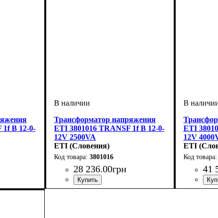
ряжения
Трансформатор напряжения
Трансфор
1f B 12-0-
ETI 3801016 TRANSF 1f B 12-0-
ETI 38010
12V 2500VA
12V 4000
ETI (Словения)
ETI (Сло
3801016
28 236
.
00
грн
41 