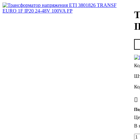
Т
I
По
Це