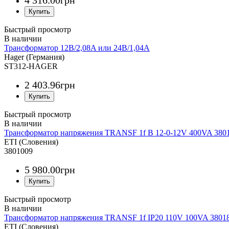
4 316
.
00
грн
Быстрый просмотр
Трансформатор 12В/2,08A или 24В/1,04A
Hager (Германия)
ST312-HAGER
2 403
.
96
грн
Быстрый просмотр
Трансформатор напряжения TRANSF 1f B 12-0-12V 400VA 380
ETI (Словения)
3801009
5 980
.
00
грн
Быстрый просмотр
Трансформатор напряжения TRANSF 1f IP20 110V 100VA 3801
ETI (Словения)