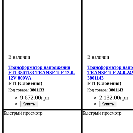
Трансформатор напряжения
Трансформатор нап
ETI 3801133 TRANSF 1f F 12-0-
TRANSF 1f F 24-0-24
12V 800VA
3801143
ETI (Словения)
ETI (Словения)
3801133
3801143
9 672
.
00
грн
2 132
.
00
грн
Быстрый просмотр
Быстрый просмотр