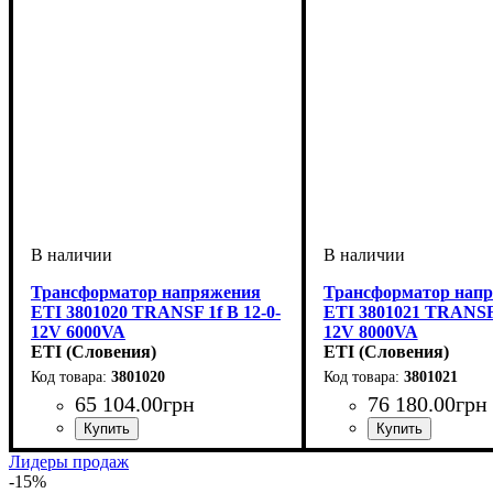
Трансформатор напряжения
Трансформатор нап
ETI 3801020 TRANSF 1f B 12-0-
ETI 3801021 TRANSF 
12V 6000VA
12V 8000VA
ETI (Словения)
ETI (Словения)
3801020
3801021
65 104
.
00
грн
76 180
.
00
грн
Лидеры продаж
-15%