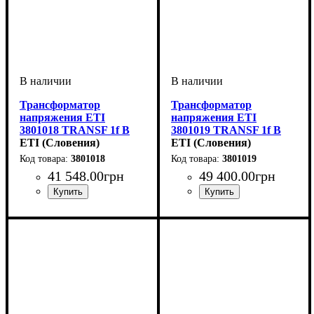
Трансформатор
Трансформатор
напряжения ETI
напряжения ETI
3801018 TRANSF 1f B
3801019 TRANSF 1f B
12-0-12V 4000VA
ETI (Словения)
12-0-12V 5000VA
ETI (Словения)
3801018
3801019
41 548
.
00
грн
49 400
.
00
грн