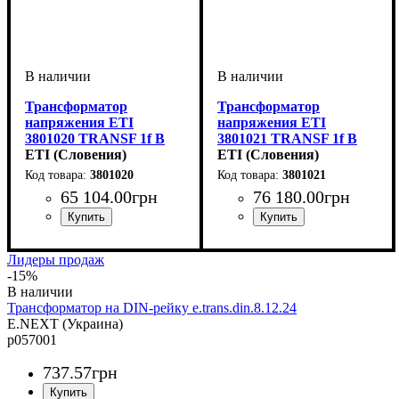
Трансформатор
Трансформатор
напряжения ETI
напряжения ETI
3801020 TRANSF 1f B
3801021 TRANSF 1f B
12-0-12V 6000VA
ETI (Словения)
12-0-12V 8000VA
ETI (Словения)
3801020
3801021
65 104
.
00
грн
76 180
.
00
грн
Лидеры продаж
-15%
Трансформатор на DIN-рейку e.trans.din.8.12.24
E.NEXT (Украина)
p057001
737
.
57
грн