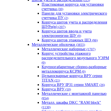
(335)
Пластиковые корпуса для установки
счетчика
(30)
Панели для установки электрического
счетчика ПУ
(2)
Корпуса щитов учета и распределения
ЩУРн(в)
(207)
Корпуса щитов ввода и учета
электроэнергии ЩУ
(0)
Корпуса щитов этажных ЩЭ
(96)
Металлические оболочки
(3855)
Металлические наборные
(1707)
Корпус устройства этажного
распределительного модульного УЭРМ
(0)
Крупногабаритные сборно-разборные
металлокорпуса КСРМ
(0)
Цельносварные корпуса ВРУ серии
TITAN
(21)
Корпуса ВРУ IP31 серии SMART
(26)
Корпуса ВРУ
(10)
Металлические с монтажной панелью
(954)
Металл. шкафы DKC "RAM block"
(1130)