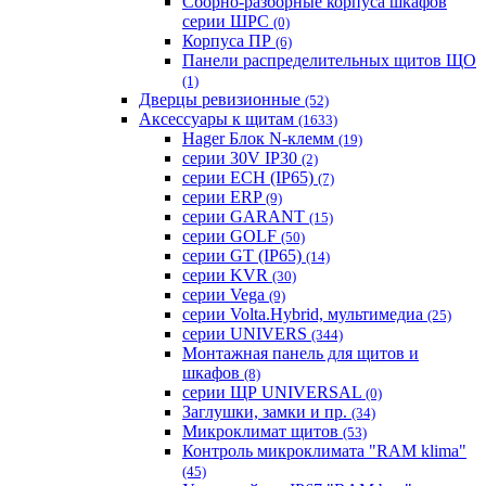
Сборно-разборные корпуса шкафов
серии ШРС
(0)
Корпуса ПР
(6)
Панели распределительных щитов ЩО
(1)
Дверцы ревизионные
(52)
Аксессуары к щитам
(1633)
Hager Блок N-клемм
(19)
серии 30V IP30
(2)
серии ECH (IP65)
(7)
серии ERP
(9)
серии GARANT
(15)
серии GOLF
(50)
серии GT (IP65)
(14)
серии KVR
(30)
серии Vega
(9)
серии Volta.Hybrid, мультимедиа
(25)
серии UNIVERS
(344)
Монтажная панель для щитов и
шкафов
(8)
серии ЩР UNIVERSAL
(0)
Заглушки, замки и пр.
(34)
Микроклимат щитов
(53)
Контроль микроклимата "RAM klima"
(45)