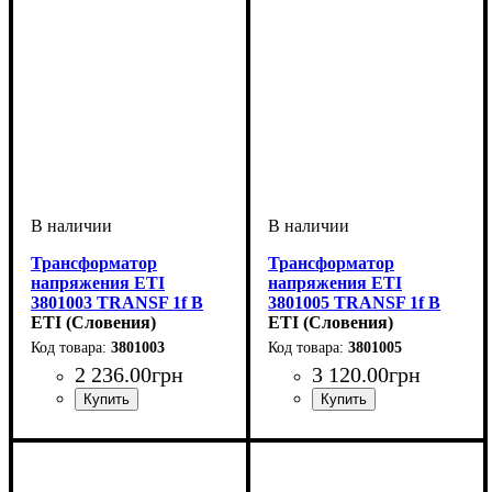
Трансформатор
Трансформатор
напряжения ETI
напряжения ETI
3801003 TRANSF 1f B
3801005 TRANSF 1f B
12-0-12V 75VA
ETI (Словения)
12-0-12V 150VA
ETI (Словения)
3801003
3801005
2 236
.
00
грн
3 120
.
00
грн