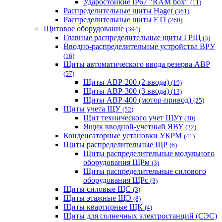
Ударостойкие IP67 "RAM box"
(11)
Распределительные щиты Hager
(361)
Распределительные щиты ETI
(260)
Щитовое оборудование
(394)
Главные распределительные щиты ГРЩ
(3)
Вводно-распределительные устройства ВРУ
(16)
Щиты автоматического ввода резерва АВР
(57)
Щиты АВР-200 (2 ввода)
(19)
Щиты АВР-300 (3 ввода)
(13)
Щиты АВР-400 (мотор-привод)
(25)
Щиты учета ЩУ
(52)
Щит технического учет ЩУт
(30)
Ящик вводной-учетный ЯВУ
(22)
Конденсаторные установки УКРМ
(41)
Щиты распределительные ЩР
(6)
Щиты распределительные модульного
оборудования ЩРм
(3)
Щиты распределительные силового
оборудования ЩРс
(3)
Щиты силовые ЩС
(3)
Щиты этажные ЩЭ
(8)
Щиты квартирные ЩК
(4)
Щиты для солнечных электростанций (СЭС)