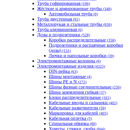
Труба гофрированная
(196)
Жёсткие и армированные трубы
(348)
Автомобильная труба
(0)
Труба двустенная
(91)
Металлорукав и стальные трубы
(836)
Труба алюминиевая
(0)
Дозы и подрозетники
(528)
Коробки распределительные
(358)
Подрозетники и распаячные коробки
(дозы)
(131)
Лючки и напольные коробки
(39)
Электромонтажные колонны
(6)
Электромонтажные изделия
(4325)
DIN-рейка
(63)
Шины монтажные
(4)
Шины PE и N
(272)
Шины фазные соединительные
(256)
Шина заземления гибкая
(37)
Блоки распределительные
(161)
Кабельные вводы и сальники
(402)
Кабельные разветвители
(59)
Маркировка для кабелей
(405)
Кабельная оплетка
(5)
Спиральная обвязка
(80)
Хомуты, стяжки, скобы
(844)