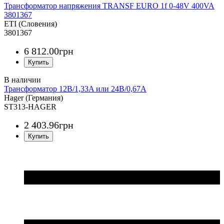
Трансформатор напряжения TRANSF EURO 1f 0-48V 400VA
3801367
ETI (Словения)
3801367
6 812
.
00
грн
Трансформатор 12В/1,33A или 24В/0,67A
Hager (Германия)
ST313-HAGER
2 403
.
96
грн