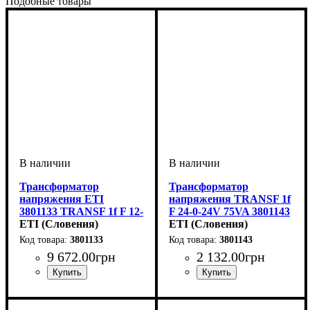
Подобные товары
Трансформатор
Трансформатор
напряжения ETI
напряжения TRANSF 1f
3801133 TRANSF 1f F 12-
F 24-0-24V 75VA 3801143
0-12V 800VA
ETI (Словения)
ETI (Словения)
3801133
3801143
9 672
.
00
грн
2 132
.
00
грн