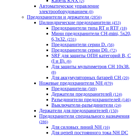
Кабель KNX
(2)
Автоматическое управление
электрооборудованием
(0)
Предохранители и держатели
(2856)
Цилиндрические предохранители
(453)
Предохранители типа RT и RTF
(18)
Мини предохранители CH-mini, 5x20,
6,3x32.
(231)
Предохранители серии D.
(56)
Предохранители серии D0.
(72)
SRF для защиты ОПН категорий B, C
(I и II).
(6)
Для защиты мультиметров CH 10х38.
(8)
Для аккумуляторных батарей CH
(20)
Ножевые предохранители NH
(879)
Предохранители
(569)
Держатели предохранителей
(124)
Разъединители предохранителей
(146)
Выключатели-разъединители
(24)
Держатели для предохранителей
(150)
Предохранители специального назначения
(286)
Для силовых линий NH
(16)
Для цепей постоянного тока NH DC