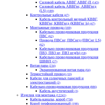
Силовой кабель АВВГ АВВГ-П
(145)
Силовой кабель АВВГнг, АВВГнгд
(LS)
(189)
Контрольные кабеля
(47)
Кабель контрольный медный КВВГ,
КВВГнг, КВВГнгд (КВВГнг ls)
(47)
Монтажные провода
(169)
Кабельно проводниковая продукция
ПВС
(62)
Провода ПВСнг, ПВСнгд (ПВСнг LS)
(62)
Кабельно проводниковая продукция
ПВ3, ПВ3 нг, ПВ3 нгд(ls)
(18)
Кабельно проводниковая продукция
ШВВП
(27)
Витая пара
(234)
Экранированная витая пара
(64)
Термостойкий провод
(10)
Кабели для солнечных панелей и
электростанций
(2)
Кабельно-проводниковая продукция
(886)
Кабель акустический
(3)
Изделия для монтажа
(12241)
Кабель-каналы, короб
(758)
Короб перфорированный
(198)