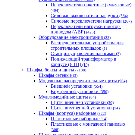
Переключатели пакетные (кулачковые)
(404)
Силовые выключатели нагрузки
(564)
Cиловые переключатели нагрузки
(267)
Переключатели нагрузки с мотор-
приводом (АВР)
(425)
Оборудование электропитания
(22)
Распределительные устройства для
строительных площадок
(1)
Станции управления насосами
(2)
Понижающий трансформатор в
корпусе (ЯТП)
(19)
Шкафы, боксы и щиты
(7188)
Шкафы сетевые
(3)
Модульные распределительные щиты
(904)
Внешней установки
(554)
Внутренней установки
(350)
Мультимедийные щиты
(84)
Щиты внешней установки
(30)
Щиты внутренней установки
(54)
Шкафы (корпуса) наборные
(322)
Пластиковые наборные
(14)
Пластиковые с монтажной панелью
(308)
Щиты учета и распределения