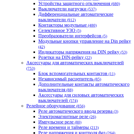
Устройства защитного отключения
(680)
Выключатели нагрузки
(537)
Дифференциальные автоматические
выключатели
(912)
Контакторы модульные
(480)
Селективное УЗО
(5)
Преобразователи интерфейсов
(5)
Модульные кнопки управление на Din рейку
(42)
Индикаторы напряжения на DIN рейку
(53)
Розетки на DIN-рейку
(22)
Аксессуары для автоматических выключателей
(753)
Блок вспомогательных контактов
(11)
Независимый расцепитель
(85)
Дополнительные контакты автоматического
выключателя
(88)
Аксессуары для силовых автоматических
выключателей
(574)
Релейное оборудование
(856)
Реле автоматического ввода резерва
(3)
Электромагнитные реле
(26)
Импульсное реле
(80)
Реле времени и таймеры
(213)
Реле напряжения и контроля фаз
(264)