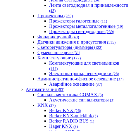
(567)
Лента светодиодная и принадлежности
(43)
Прожекторы
(269)
Прожекторы галогенные
(11)
Прожекторы металлогалогенные
(19)
Прожекторы светодиодные
(239)
Фонарик ручной
(40)
Датчики движения и присутствия
(115)
Светорегуляторы (диммеры)
(22)
Сумеречные реле
(31)
Комплектующие
(172)
Комплектующие для светильников
(144)
Электропатроны, переходники
(28)
Административно-офисное освещение
(37)
Аварийное освещение
(37)
Автоматизация
(53)
Сигнальная техника COMAX
(3)
Акустические сигнализаторы
(3)
KNX
(37)
Berker KNX
(26)
Berker KNX-quicklink
(5)
Berker RADIO BUS
(1)
Hager KNX
(3)