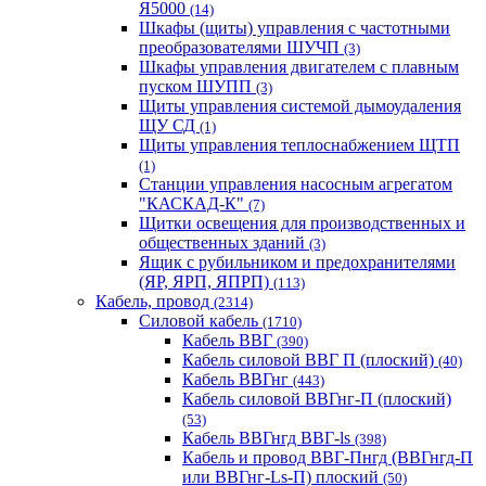
Я5000
(14)
Шкафы (щиты) управления с частотными
преобразователями ШУЧП
(3)
Шкафы управления двигателем с плавным
пуском ШУПП
(3)
Щиты управления системой дымоудаления
ЩУ СД
(1)
Щиты управления теплоснабжением ЩТП
(1)
Станции управления насосным агрегатом
"КАСКАД-К"
(7)
Щитки освещения для производственных и
общественных зданий
(3)
Ящик с рубильником и предохранителями
(ЯР, ЯРП, ЯПРП)
(113)
Кабель, провод
(2314)
Силовой кабель
(1710)
Кабель ВВГ
(390)
Кабель силовой ВВГ П (плоский)
(40)
Кабель ВВГнг
(443)
Кабель силовой ВВГнг-П (плоский)
(53)
Кабель ВВГнгд ВВГ-ls
(398)
Кабель и провод ВВГ-Пнгд (ВВГнгд-П
или ВВГнг-Ls-П) плоский
(50)