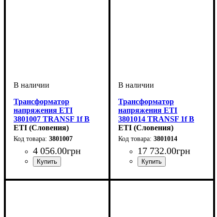
Трансформатор
Трансформатор
напряжения ETI
напряжения ETI
3801007 TRANSF 1f B
3801014 TRANSF 1f B
12-0-12V 250VA
ETI (Словения)
12-0-12V 1600VA
ETI (Словения)
3801007
3801014
4 056
.
00
грн
17 732
.
00
грн