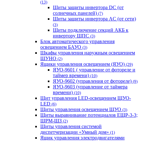
(13)
Щиты защиты инвертора DC (от
солнечных панелей)
(7)
Щиты защиты инвертора AC (от сети)
(3)
Щиты подключение секций АКБ к
инвертору ЩПС
(3)
Блок автоматического управления
освещением БАУО
(3)
Шкафы управления наружным освещением
ШУНО
(2)
Ящики управления освещением (ЯУО)
(29)
ЯУО-9601 ( управление от фотореле и
таймер времени)
(10)
ЯУО-9602 (управления от фотореле)
(9)
ЯУО-9603 (управление от таймера
времени)
(10)
Щит управления LED-освещением ЩУО-
LED
(6)
Щиты управления освещением ЩУО
(3)
Щиты выравнивание потенциалов ЕЩР-3-3;
ЩРМ-ШЗ
(2)
Щиты управления системой
диспетчеризации «Умный дом»
(1)
Ящик управления электродвигателями