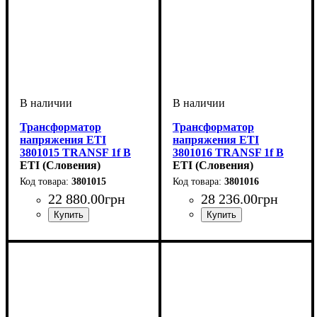
Трансформатор
Трансформатор
напряжения ETI
напряжения ETI
3801015 TRANSF 1f B
3801016 TRANSF 1f B
12-0-12V 2000VA
ETI (Словения)
12-0-12V 2500VA
ETI (Словения)
3801015
3801016
22 880
.
00
грн
28 236
.
00
грн