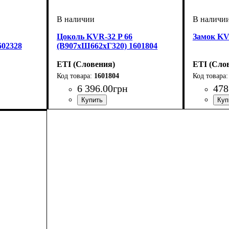
Цоколь KVR-32 P 66
Замок KV
602328
(В907хШ662хГ320) 1601804
ETI (Словения)
ETI (Сло
1601804
6 396
.
00
грн
478
р
Тип изделия
Аксессуары
Серия
: KVR
: цоколь
: аксессуар
Тип издел
Аксессуа
Серия
: K