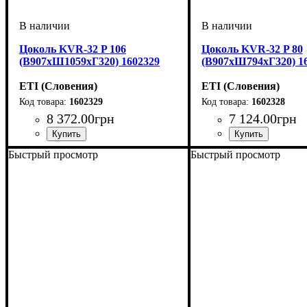
Цоколь KVR-32 P 106
Цоколь KVR-32 P 80
(В907хШ1059хГ320) 1602329
(В907хШ794хГ320) 1
ETI (Словения)
ETI (Словения)
1602329
1602328
8 372
.
00
грн
7 124
.
00
грн
Тип изделия
Аксессуары
Серия
: KVR
: цоколь
: аксессуар
Тип изделия
Аксессуары
Серия
: KVR
: цоколь
: аксессуа
Быстрый просмотр
Быстрый просмотр