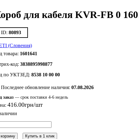
ороб для кабеля KVR-FB 0 160
80893
1601641
3838895998877
8538 10 00 00
Последнее обновление наличия:
07.08.2026
д заказ
— срок поставки 4-6 недель
416
.
00
грн
на:
 корзину
Купить в 1 клик