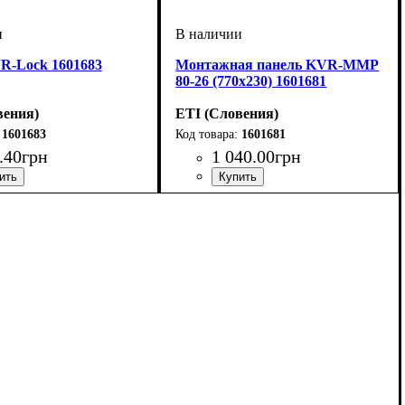
R-Lock 1601683
Монтажная панель KVR-MMP
80-26 (770х230) 1601681
вения)
ETI (Словения)
1601683
1601681
.
40
грн
1 040
.
00
грн
ия
ры
VR
: замок
: аксессуар
Тип изделия
Аксессуары
Серия
: KVR
: панель монтажная
: аксессуар