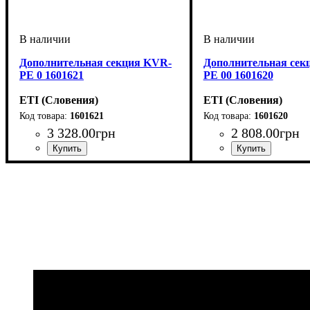
Дополнительная секция KVR-
Дополнительная сек
PE 0 1601621
PE 00 1601620
ETI (Словения)
ETI (Словения)
1601621
1601620
3 328
.
00
грн
2 808
.
00
грн
Тип изделия
Аксессуары
Серия
: KVR
: дополнительная
: аксессуар
Тип изделия
Аксессуары
Серия
: KVR
: дополни
: аксессуа
секция
секция