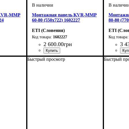
 KVR-MMP
Монтажная панель KVR-MMP
Монтажн
24
60-80 (550х722) 1602227
80-80 (77
ETI (Словения)
ETI (Сло
1602227
2 600
.
00
грн
3 4
монтажная
р
Тип изделия
Аксессуары
Высота
Ширина
Серия
: KVR
: 550
: 722
: панель монтажная
: аксессуар
Тип издел
Аксессуа
Высота
Ширина
Серия
: K
: 7
:
Быстрый просмотр
Быстрый пр