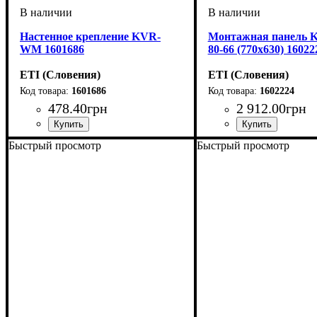
Настенное крепление KVR-
Монтажная панель
WM 1601686
80-66 (770х630) 16022
ETI (Словения)
ETI (Словения)
1601686
1602224
478
.
40
грн
2 912
.
00
грн
Тип изделия
Аксессуары
Серия
: KVR
: крепление
: аксессуар
Тип изделия
Аксессуары
Высота
Ширина
Серия
: KVR
: 770
: 630
: панель 
: аксессуа
Быстрый просмотр
Быстрый просмотр