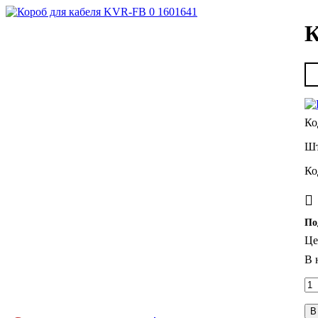
К
По
Це
В