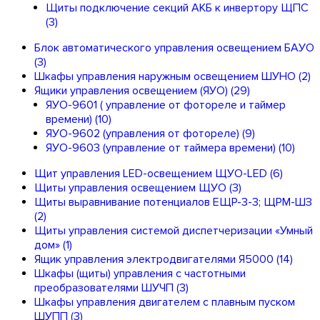
Щиты подключение секций АКБ к инвертору ЩПС
(3)
Блок автоматического управления освещением БАУО
(3)
Шкафы управления наружным освещением ШУНО
(2)
Ящики управления освещением (ЯУО)
(29)
ЯУО-9601 ( управление от фотореле и таймер
времени)
(10)
ЯУО-9602 (управления от фотореле)
(9)
ЯУО-9603 (управление от таймера времени)
(10)
Щит управления LED-освещением ЩУО-LED
(6)
Щиты управления освещением ЩУО
(3)
Щиты выравнивание потенциалов ЕЩР-3-3; ЩРМ-ШЗ
(2)
Щиты управления системой диспетчеризации «Умный
дом»
(1)
Ящик управления электродвигателями Я5000
(14)
Шкафы (щиты) управления с частотными
преобразователями ШУЧП
(3)
Шкафы управления двигателем с плавным пуском
ШУПП
(3)