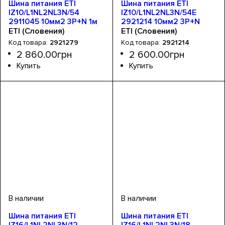
Шина питания ETI
Шина питания ETI
IZ10/L1NL2NL3N/54
IZ10/L1NL2NL3N/54E
2911045 10мм2 3P+N 1м
2921214 10мм2 3P+N
Fork 54mod
1.00м Fork 54mod
ETI (Словения)
ETI (Словения)
2921279
2921214
2 860
.
00
грн
2 600
.
00
грн
Устройство
Тип шин
Серия
: IZ
: вилочные
: шина
Устройство
Тип шин
Номинальный ток, А
Серия
: IZ
: вилочные
: шина
: 63
Шина питания ETI
Шина питания ETI
IZ16/L1NL2NL3N/12
IZ16/L1NL2NL3N/18