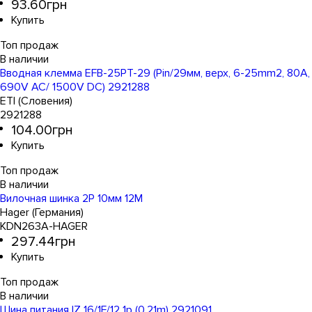
93
.
60
грн
Топ продаж
Вводная клемма EFB-25PT-29 (Pin/29мм, верх, 6-25mm2, 80A,
690V AC/ 1500V DC) 2921288
ETI (Словения)
2921288
104
.
00
грн
Топ продаж
Вилочная шинка 2P 10мм 12M
Hager (Германия)
KDN263A-HAGER
297
.
44
грн
Топ продаж
Шина питания IZ 16/1F/12 1р (0,21m) 2921091