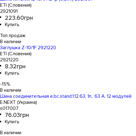
ETI (Словения)
2921091
223
.
60
грн
Топ продаж
Заглушка Z-10/1F 2921220
ETI (Словения)
2921220
8
.
32
грн
-15%
Шина соединительная е.bc.stand.1.12.63, 1п., 63 А, 12 модулей
E.NEXT (Украина)
s017007
76
.
03
грн