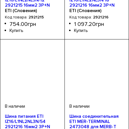
2921215 16мм2 3P+N
2921216 16мм2 3P+N
0.22м Fork 12mod
0.32м Fork 18mod
ETI (Словения)
ETI (Словения)
2921215
2921216
754
.
00
грн
1 097
.
20
грн
Устройство
Номинальный ток, А
Серия
: IZ
: шина
: 100
Устройство
Тип шин
Номинальный ток, А
Серия
: IZ
: вилочные
: шина
: 100
Шина питания ETI
Шина соединительная
IZ16/L1NL2NL3N/54
ETI MER-TERMINAL
2921216 16мм2 3P+N
2473048 для MERB-T