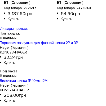
1.00м Fork 54mod
MERB-M 8 выходов
ETI (Словения)
ETI (Словения)
2921217
2473048
3 187
.
60
грн
54
.
60
грн
Устройство
Тип шин
Номинальный ток, А
Серия
: IZ
: вилочные
: шина
: 100
Устройство
: шина
Лидеры продаж
Топ продаж
Торцевая заглушка для фазной шинки 2P и 3P
Hager (Германия)
KZN023-HAGER
32
.
24
грн
Под заказ
Вилочная шинка 1P 10мм 12M
Hager (Германия)
KDN163A-HAGER
208
.
00
грн