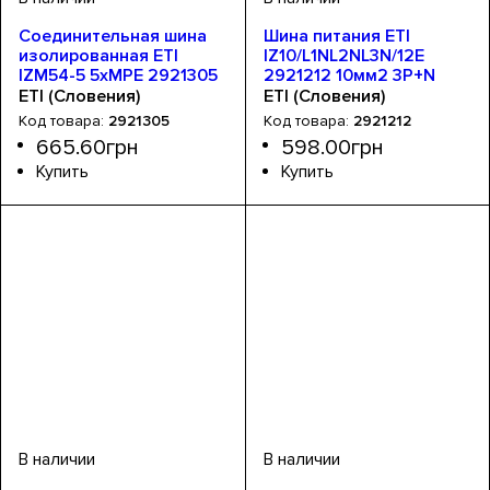
Соединительная шина
Шина питания ETI
изолированная ETI
IZ10/L1NL2NL3N/12E
IZM54-5 5хМРЕ 2921305
2921212 10мм2 3P+N
к 40А+Б.К. или
0.22м Fork 12mod
ETI (Словения)
ETI (Словения)
5хMS+Б.К. или 5хMSP0
2921305
2921212
665
.
60
грн
598
.
00
грн
Устройство
Тип шин
Номинальный ток, А
Серия
: IZM
: вилочные
: шина
: 63
Устройство
Тип шин
Номинальный ток, А
Серия
: IZ
: вилочные
: шина
: 63