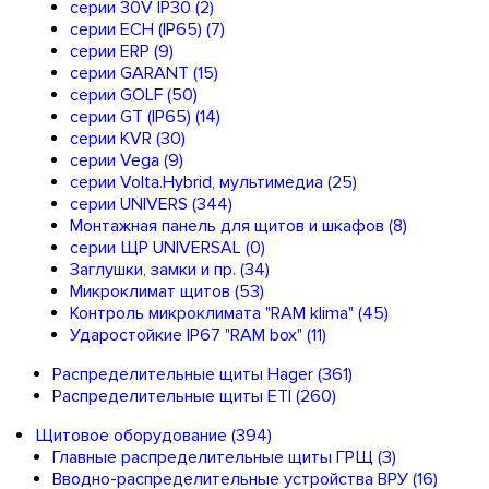
серии 30V IP30
(2)
серии ECH (IP65)
(7)
серии ERP
(9)
серии GARANT
(15)
серии GOLF
(50)
серии GT (IP65)
(14)
серии KVR
(30)
серии Vega
(9)
серии Volta.Hybrid, мультимедиа
(25)
серии UNIVERS
(344)
Монтажная панель для щитов и шкафов
(8)
серии ЩР UNIVERSAL
(0)
Заглушки, замки и пр.
(34)
Микроклимат щитов
(53)
Контроль микроклимата "RAM klima"
(45)
Ударостойкие IP67 "RAM box"
(11)
Распределительные щиты Hager
(361)
Распределительные щиты ETI
(260)
Щитовое оборудование
(394)
Главные распределительные щиты ГРЩ
(3)
Вводно-распределительные устройства ВРУ
(16)