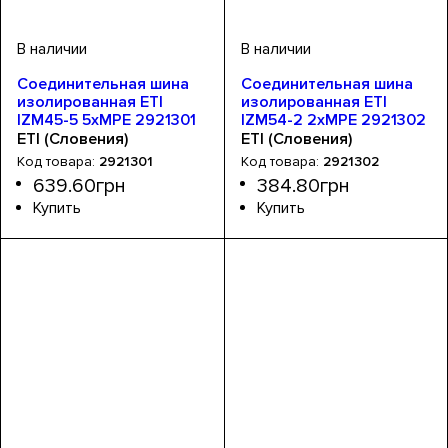
Соединительная шина
Соединительная шина
изолированная ETI
изолированная ETI
IZM45-5 5хМРЕ 2921301
IZM54-2 2хМРЕ 2921302
к 40А или 5хMS
к 40А+Б.К. или
ETI (Словения)
ETI (Словения)
2хMS+Б.К. или 2хMSP0
2921301
2921302
639
.
60
грн
384
.
80
грн
Устройство
Тип шин
Номинальный ток, А
Серия
: IZM
: вилочные
: шина
: 63
Устройство
Тип шин
Номинальный ток, А
Серия
: IZM
: вилочные
: шина
: 63