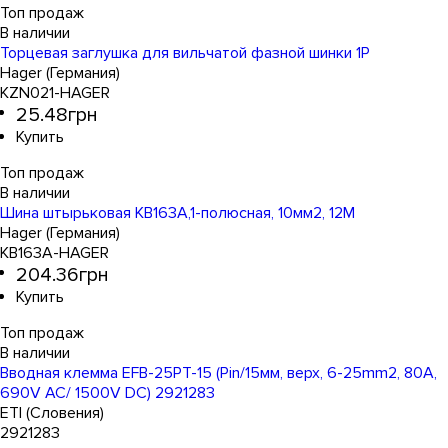
Топ продаж
Торцевая заглушка для вильчатой фазной шинки 1P
Hager (Германия)
KZN021-HAGER
25
.
48
грн
Топ продаж
Шина штырьковая KB163A,1-полюсная, 10мм2, 12M
Hager (Германия)
KB163A-HAGER
204
.
36
грн
Топ продаж
Вводная клемма EFB-25PT-15 (Pin/15мм, верх, 6-25mm2, 80A,
690V AC/ 1500V DC) 2921283
ETI (Словения)
2921283