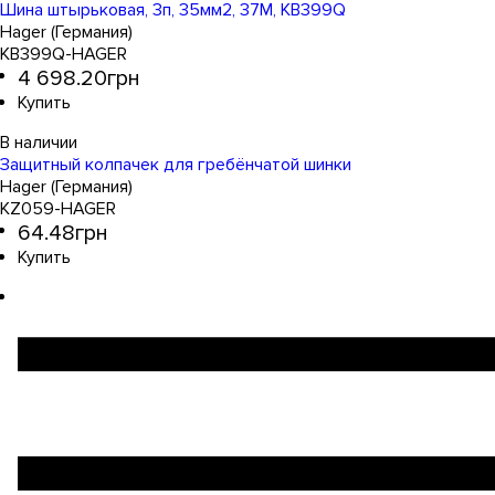
Шина штырьковая, 3п, 35мм2, 37M, KB399Q
Hager (Германия)
KB399Q-HAGER
4 698
.
20
грн
Защитный колпачек для гребёнчатой шинки
Hager (Германия)
KZ059-HAGER
64
.
48
грн