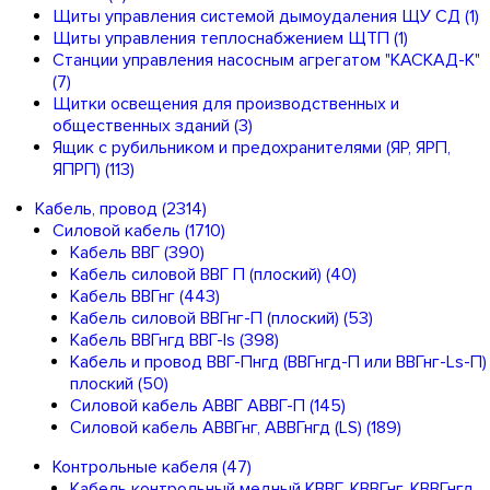
Щиты управления системой дымоудаления ЩУ СД
(1)
Щиты управления теплоснабжением ЩТП
(1)
Станции управления насосным агрегатом "КАСКАД-К"
(7)
Щитки освещения для производственных и
общественных зданий
(3)
Ящик с рубильником и предохранителями (ЯР, ЯРП,
ЯПРП)
(113)
Кабель, провод
(2314)
Силовой кабель
(1710)
Кабель ВВГ
(390)
Кабель силовой ВВГ П (плоский)
(40)
Кабель ВВГнг
(443)
Кабель силовой ВВГнг-П (плоский)
(53)
Кабель ВВГнгд ВВГ-ls
(398)
Кабель и провод ВВГ-Пнгд (ВВГнгд-П или ВВГнг-Ls-П)
плоский
(50)
Силовой кабель АВВГ АВВГ-П
(145)
Силовой кабель АВВГнг, АВВГнгд (LS)
(189)
Контрольные кабеля
(47)
Кабель контрольный медный КВВГ, КВВГнг, КВВГнгд