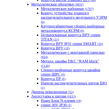
(96)
Металлические оболочки
(3855)
Металлические наборные
(1707)
Корпус устройства этажного
распределительного модульного УЭРМ
(0)
Крупногабаритные сборно-разборные
металлокорпуса КСРМ
(0)
Цельносварные корпуса ВРУ серии
TITAN
(21)
Корпуса ВРУ IP31 серии SMART
(26)
Корпуса ВРУ
(10)
Металлические с монтажной панелью
(954)
Металл. шкафы DKC "RAM block"
(1130)
Сборно-разборные корпуса шкафов
серии ШРС
(0)
Корпуса ПР
(6)
Панели распределительных щитов ЩО
(1)
Дверцы ревизионные
(52)
Аксессуары к щитам
(1633)
Hager Блок N-клемм
(19)
серии 30V IP30
(2)