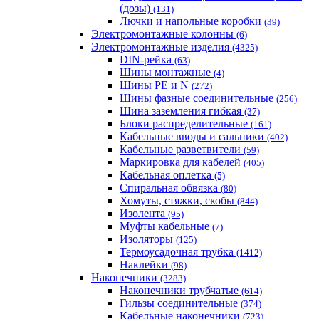
(дозы)
(131)
Лючки и напольные коробки
(39)
Электромонтажные колонны
(6)
Электромонтажные изделия
(4325)
DIN-рейка
(63)
Шины монтажные
(4)
Шины PE и N
(272)
Шины фазные соединительные
(256)
Шина заземления гибкая
(37)
Блоки распределительные
(161)
Кабельные вводы и сальники
(402)
Кабельные разветвители
(59)
Маркировка для кабелей
(405)
Кабельная оплетка
(5)
Спиральная обвязка
(80)
Хомуты, стяжки, скобы
(844)
Изолента
(95)
Муфты кабельные
(7)
Изоляторы
(125)
Термоусадочная трубка
(1412)
Наклейки
(98)
Наконечники
(3283)
Наконечники трубчатые
(614)
Гильзы соединительные
(374)
Кабельные наконечники
(723)