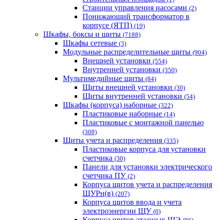
Станции управления насосами
(2)
Понижающий трансформатор в
корпусе (ЯТП)
(19)
Шкафы, боксы и щиты
(7188)
Шкафы сетевые
(3)
Модульные распределительные щиты
(904)
Внешней установки
(554)
Внутренней установки
(350)
Мультимедийные щиты
(84)
Щиты внешней установки
(30)
Щиты внутренней установки
(54)
Шкафы (корпуса) наборные
(322)
Пластиковые наборные
(14)
Пластиковые с монтажной панелью
(308)
Щиты учета и распределения
(335)
Пластиковые корпуса для установки
счетчика
(30)
Панели для установки электрического
счетчика ПУ
(2)
Корпуса щитов учета и распределения
ЩУРн(в)
(207)
Корпуса щитов ввода и учета
электроэнергии ЩУ
(0)
Корпуса щитов этажных ЩЭ