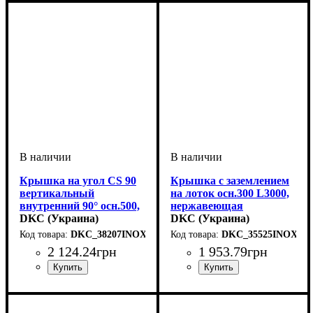
Крышка на угол CS 90
Крышка с заземлением
вертикальный
на лоток осн.300 L3000,
внутренний 90° осн.500,
нержавеющая
нержавеющая
DKC (Украина)
DKC (Украина)
DKC_38207INOX
DKC_35525INOX
2 124
.
24
грн
1 953
.
79
грн
Устройство
Тип устройства
Покрытие
Высота, мм
Ширина, мм
Толщина стали, мм
Радиус изгиба, мм
Угол
: 90
: нержавеющая
: системные
: 15
: 500
: крышка
: 150
: 0,6
Устройство
Тип устройства
Покрытие
Высота, мм
Ширина, мм
Длина, мм
Толщина стали, мм
: нержавеющая
: 3000
: системные
: 15
: 300
: крышка
: 0,8
аксессуары
сталь
аксессуары
сталь