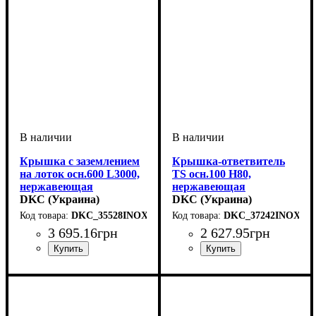
Крышка с заземлением
Крышка-ответвитель
на лоток осн.600 L3000,
TS осн.100 H80,
нержавеющая
нержавеющая
DKC (Украина)
DKC (Украина)
DKC_35528INOX
DKC_37242INOX
3 695
.
16
грн
2 627
.
95
грн
Устройство
Тип устройства
Покрытие
Высота, мм
Ширина, мм
Длина, мм
Толщина стали, мм
: нержавеющая
: 3000
: системные
: 15
: 600
: крышка
: 0,8
Устройство
Тип устройства
Покрытие
Высота, мм
Ширина, мм
Толщина стали, мм
: нержавеющая
: системные
: 80
: 100
: крышка
: 1
аксессуары
сталь
аксессуары
сталь