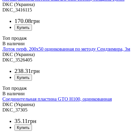
DKC (Украина)
DKC_3416115
170
.
08
грн
Топ продаж
Лоток перф. 200х50 оцинкованная по методу Сендзимира, 3м
DKC (Украина)
DKC_3526405
238
.
31
грн
Топ продаж
Соединительная пластина GTO H100, оцинкованная
DKC (Украина)
DKC_37305
35
.
11
грн