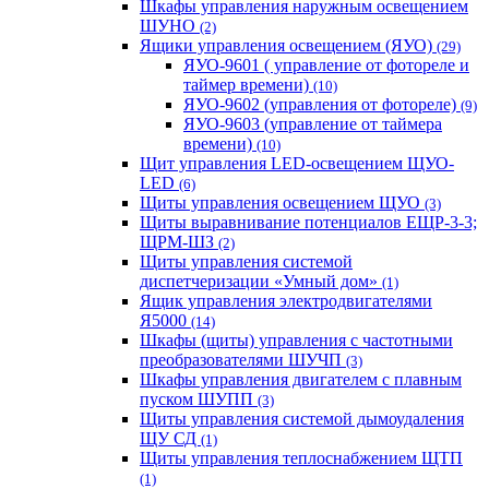
Шкафы управления наружным освещением
ШУНО
(2)
Ящики управления освещением (ЯУО)
(29)
ЯУО-9601 ( управление от фотореле и
таймер времени)
(10)
ЯУО-9602 (управления от фотореле)
(9)
ЯУО-9603 (управление от таймера
времени)
(10)
Щит управления LED-освещением ЩУО-
LED
(6)
Щиты управления освещением ЩУО
(3)
Щиты выравнивание потенциалов ЕЩР-3-3;
ЩРМ-ШЗ
(2)
Щиты управления системой
диспетчеризации «Умный дом»
(1)
Ящик управления электродвигателями
Я5000
(14)
Шкафы (щиты) управления с частотными
преобразователями ШУЧП
(3)
Шкафы управления двигателем с плавным
пуском ШУПП
(3)
Щиты управления системой дымоудаления
ЩУ СД
(1)
Щиты управления теплоснабжением ЩТП
(1)