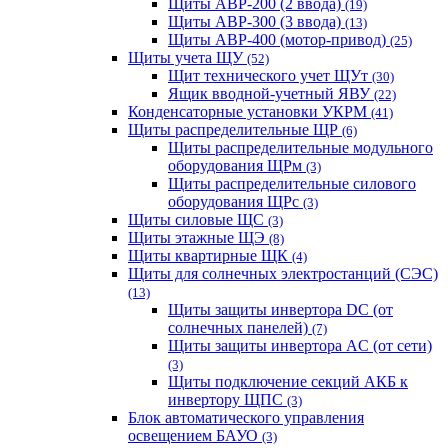
Щиты АВР-200 (2 ввода)
(19)
Щиты АВР-300 (3 ввода)
(13)
Щиты АВР-400 (мотор-привод)
(25)
Щиты учета ЩУ
(52)
Щит технического учет ЩУт
(30)
Ящик вводной-учетный ЯВУ
(22)
Конденсаторные установки УКРМ
(41)
Щиты распределительные ЩР
(6)
Щиты распределительные модульного
оборудования ЩРм
(3)
Щиты распределительные силового
оборудования ЩРс
(3)
Щиты силовые ЩС
(3)
Щиты этажные ЩЭ
(8)
Щиты квартирные ЩК
(4)
Щиты для солнечных электростанций (СЭС)
(13)
Щиты защиты инвертора DC (от
солнечных панелей)
(7)
Щиты защиты инвертора AC (от сети)
(3)
Щиты подключение секций АКБ к
инвертору ЩПС
(3)
Блок автоматического управления
освещением БАУО
(3)