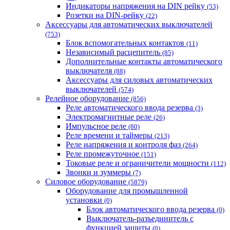
Индикаторы напряжения на DIN рейку
(53)
Розетки на DIN-рейку
(22)
Аксессуары для автоматических выключателей
(753)
Блок вспомогательных контактов
(11)
Независимый расцепитель
(85)
Дополнительные контакты автоматического
выключателя
(88)
Аксессуары для силовых автоматических
выключателей
(574)
Релейное оборудование
(856)
Реле автоматического ввода резерва
(3)
Электромагнитные реле
(26)
Импульсное реле
(80)
Реле времени и таймеры
(213)
Реле напряжения и контроля фаз
(264)
Реле промежуточное
(151)
Токовые реле и ограничители мощности
(112)
Звонки и зуммеры
(7)
Силовое оборудование
(5879)
Оборудование для промышленной
установки
(0)
Блок автоматического ввода резерва
(0)
Выключатель-разъединитель с
функцией защиты
(0)