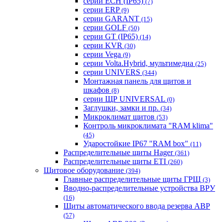
серии ECH (IP65)
(7)
серии ERP
(9)
серии GARANT
(15)
серии GOLF
(50)
серии GT (IP65)
(14)
серии KVR
(30)
серии Vega
(9)
серии Volta.Hybrid, мультимедиа
(25)
серии UNIVERS
(344)
Монтажная панель для щитов и
шкафов
(8)
серии ЩР UNIVERSAL
(0)
Заглушки, замки и пр.
(34)
Микроклимат щитов
(53)
Контроль микроклимата "RAM klima"
(45)
Ударостойкие IP67 "RAM box"
(11)
Распределительные щиты Hager
(361)
Распределительные щиты ETI
(260)
Щитовое оборудование
(394)
Главные распределительные щиты ГРЩ
(3)
Вводно-распределительные устройства ВРУ
(16)
Щиты автоматического ввода резерва АВР
(57)