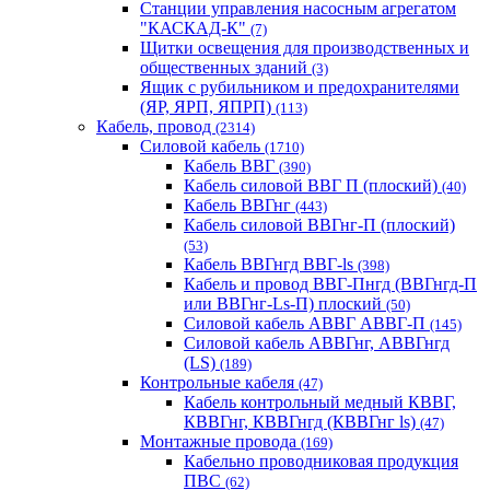
Станции управления насосным агрегатом
"КАСКАД-К"
(7)
Щитки освещения для производственных и
общественных зданий
(3)
Ящик с рубильником и предохранителями
(ЯР, ЯРП, ЯПРП)
(113)
Кабель, провод
(2314)
Силовой кабель
(1710)
Кабель ВВГ
(390)
Кабель силовой ВВГ П (плоский)
(40)
Кабель ВВГнг
(443)
Кабель силовой ВВГнг-П (плоский)
(53)
Кабель ВВГнгд ВВГ-ls
(398)
Кабель и провод ВВГ-Пнгд (ВВГнгд-П
или ВВГнг-Ls-П) плоский
(50)
Силовой кабель АВВГ АВВГ-П
(145)
Силовой кабель АВВГнг, АВВГнгд
(LS)
(189)
Контрольные кабеля
(47)
Кабель контрольный медный КВВГ,
КВВГнг, КВВГнгд (КВВГнг ls)
(47)
Монтажные провода
(169)
Кабельно проводниковая продукция
ПВС
(62)