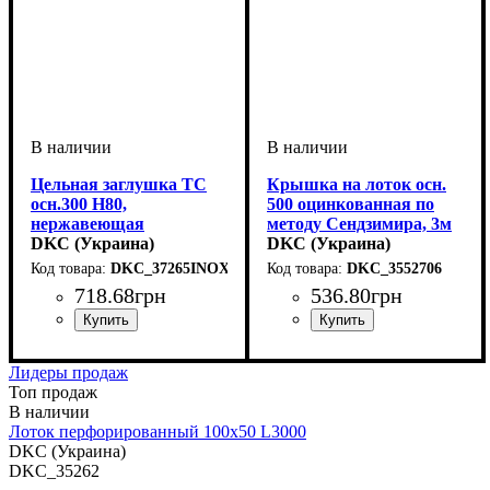
Цельная заглушка ТС
Крышка на лоток осн.
осн.300 H80,
500 оцинкованная по
нержавеющая
методу Сендзимира, 3м
DKC (Украина)
DKC (Украина)
DKC_37265INOX
DKC_3552706
718
.
68
грн
536
.
80
грн
Устройство
Тип устройства
Покрытие
Высота, мм
Ширина, мм
Толщина стали, мм
: нержавеющая
: системные
: 80
: 300
: заглушка
: 1
Устройство
Тип устройства
Покрытие
Ширина, мм
Длина, мм
Толщина стали, мм
: метод
: 3000
: системные
: 500
: крышка
: 0,5
аксессуары
сталь
аксессуары
Сендзимира
Лидеры продаж
Топ продаж
Лоток перфорированный 100х50 L3000
DKC (Украина)
DKC_35262