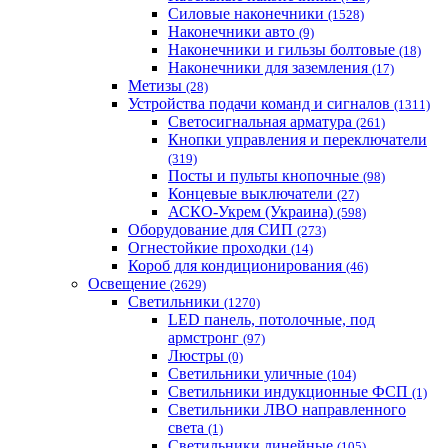
Силовые наконечники
(1528)
Наконечники авто
(9)
Наконечники и гильзы болтовые
(18)
Наконечники для заземления
(17)
Метизы
(28)
Устройства подачи команд и сигналов
(1311)
Светосигнальная арматура
(261)
Кнопки управления и переключатели
(319)
Посты и пульты кнопочные
(98)
Концевые выключатели
(27)
АСКО-Укрем (Украина)
(598)
Оборудование для СИП
(273)
Огнестойкие проходки
(14)
Короб для кондиционирования
(46)
Освещение
(2629)
Светильники
(1270)
LED панель, потолочные, под
армстронг
(97)
Люстры
(0)
Светильники уличные
(104)
Светильники индукционные ФСП
(1)
Светильники ЛВО направленного
света
(1)
Светильники линейные
(105)