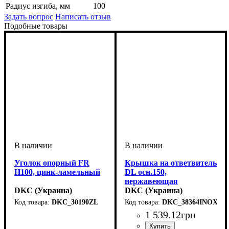
Радиус изгиба, мм
100
Задать вопрос
Написать отзыв
Подобные товары
Уголок опорный FR
Крышка на ответвитель
H100, цинк-ламельный
DL осн.150,
нержавеющая
DKC (Украина)
DKC (Украина)
DKC_30190ZL
DKC_38364INOX
Устройство
Тип устройства
Покрытие
Высота, мм
Толщина стали, мм
: цинк-ламельное
: системные
: 100
: угол
: 1
1 539
.
12
грн
аксессуары
опорный