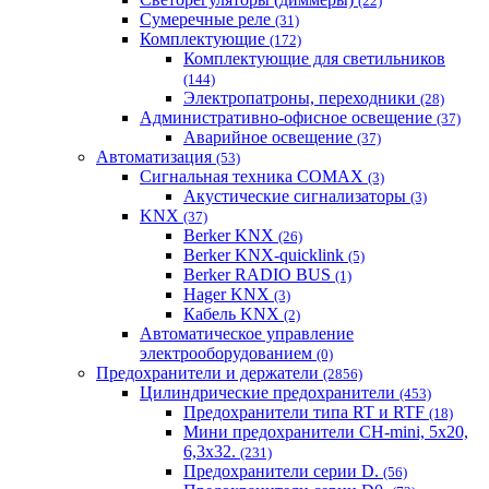
(22)
Сумеречные реле
(31)
Комплектующие
(172)
Комплектующие для светильников
(144)
Электропатроны, переходники
(28)
Административно-офисное освещение
(37)
Аварийное освещение
(37)
Автоматизация
(53)
Сигнальная техника COMAX
(3)
Акустические сигнализаторы
(3)
KNX
(37)
Berker KNX
(26)
Berker KNX-quicklink
(5)
Berker RADIO BUS
(1)
Hager KNX
(3)
Кабель KNX
(2)
Автоматическое управление
электрооборудованием
(0)
Предохранители и держатели
(2856)
Цилиндрические предохранители
(453)
Предохранители типа RT и RTF
(18)
Мини предохранители CH-mini, 5x20,
6,3x32.
(231)
Предохранители серии D.
(56)