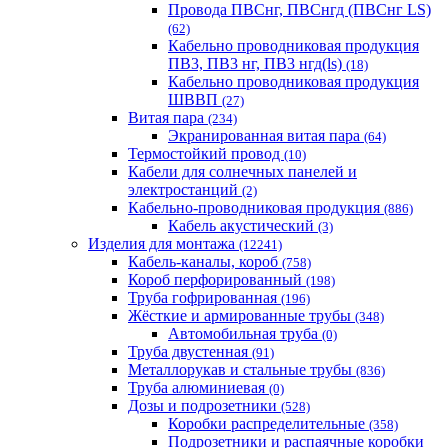
Провода ПВСнг, ПВСнгд (ПВСнг LS)
(62)
Кабельно проводниковая продукция
ПВ3, ПВ3 нг, ПВ3 нгд(ls)
(18)
Кабельно проводниковая продукция
ШВВП
(27)
Витая пара
(234)
Экранированная витая пара
(64)
Термостойкий провод
(10)
Кабели для солнечных панелей и
электростанций
(2)
Кабельно-проводниковая продукция
(886)
Кабель акустический
(3)
Изделия для монтажа
(12241)
Кабель-каналы, короб
(758)
Короб перфорированный
(198)
Труба гофрированная
(196)
Жёсткие и армированные трубы
(348)
Автомобильная труба
(0)
Труба двустенная
(91)
Металлорукав и стальные трубы
(836)
Труба алюминиевая
(0)
Дозы и подрозетники
(528)
Коробки распределительные
(358)
Подрозетники и распаячные коробки