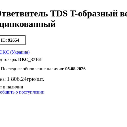
тветвитель TDS T-образный ве
цинкованный
92654
DKC_37161
Последнее обновление наличия:
05.08.2026
1 806
.
24
грн
на:
общить о поступлении