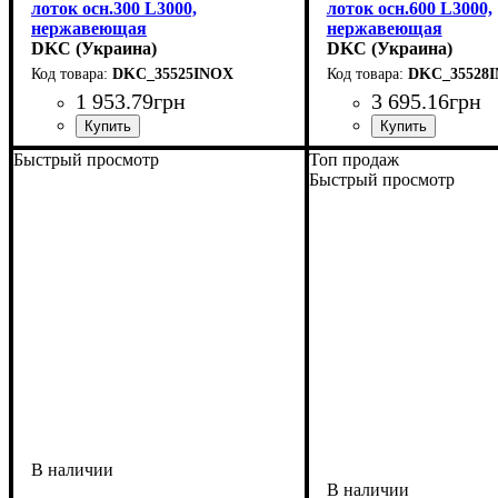
лоток осн.300 L3000,
лоток осн.600 L3000,
нержавеющая
нержавеющая
DKC (Украина)
DKC (Украина)
DKC_35525INOX
DKC_35528
1 953
.
79
грн
3 695
.
16
грн
Устройство
Тип устройства
Покрытие
Высота, мм
Ширина, мм
Длина, мм
Толщина стали, мм
: нержавеющая сталь
: 3000
: системные аксессуары
: 15
: 300
: крышка
: 0,8
Устройство
Тип устройства
Покрытие
Высота, мм
Ширина, мм
Длина, мм
Толщина стали, мм
: нержавеющ
: 3000
: системны
: 15
: 600
: крыш
: 0
Быстрый просмотр
Топ продаж
Быстрый просмотр