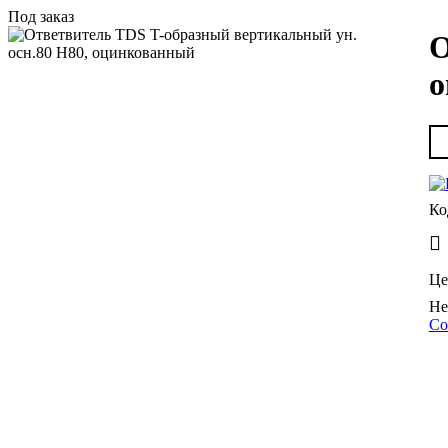
Под заказ
О
о
Це
Со