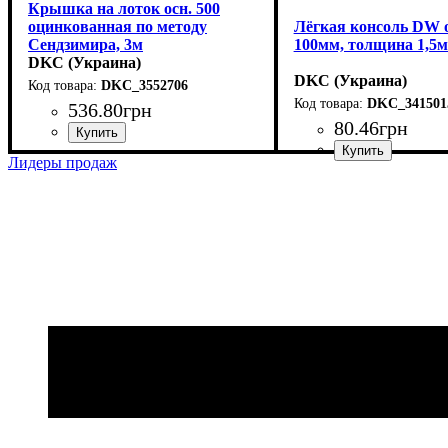
Крышка на лоток осн. 500
оцинкованная по методу
Лёгкая консоль DW о
Сендзимира, 3м
100мм, толщина 1,5
DKC (Украина)
DKC (Украина)
DKC_3552706
DKC_341501
536
.
80
грн
80
.
46
грн
Устройство
Тип устройства
Покрытие
Ширина, мм
Длина, мм
Толщина стали, мм
: метод Сендзимира
: 3000
: системные аксессуары
: 500
: крышка
: 0,5
Лидеры продаж
Устройство
Тип устройства
Покрытие
Ширина, мм
Толщина стали, мм
: метод Сен
: системны
: 100
: конс
: 1