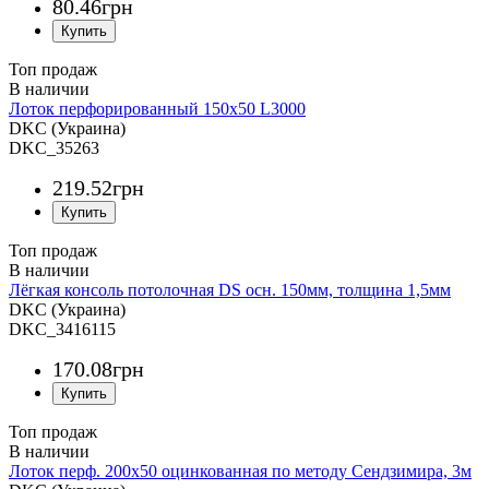
80
.
46
грн
Топ продаж
Лоток перфорированный 150х50 L3000
DKC (Украина)
DKC_35263
219
.
52
грн
Топ продаж
Лёгкая консоль потолочная DS осн. 150мм, толщина 1,5мм
DKC (Украина)
DKC_3416115
170
.
08
грн
Топ продаж
Лоток перф. 200х50 оцинкованная по методу Сендзимира, 3м