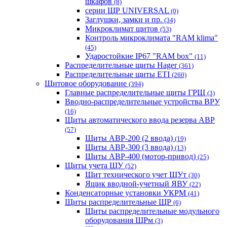
шкафов
(8)
серии ЩР UNIVERSAL
(0)
Заглушки, замки и пр.
(34)
Микроклимат щитов
(53)
Контроль микроклимата "RAM klima"
(45)
Ударостойкие IP67 "RAM box"
(11)
Распределительные щиты Hager
(361)
Распределительные щиты ETI
(260)
Щитовое оборудование
(394)
Главные распределительные щиты ГРЩ
(3)
Вводно-распределительные устройства ВРУ
(16)
Щиты автоматического ввода резерва АВР
(57)
Щиты АВР-200 (2 ввода)
(19)
Щиты АВР-300 (3 ввода)
(13)
Щиты АВР-400 (мотор-привод)
(25)
Щиты учета ЩУ
(52)
Щит технического учет ЩУт
(30)
Ящик вводной-учетный ЯВУ
(22)
Конденсаторные установки УКРМ
(41)
Щиты распределительные ЩР
(6)
Щиты распределительные модульного
оборудования ЩРм
(3)