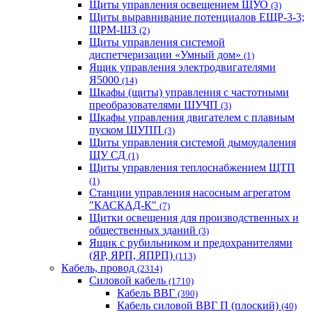
Щиты управления освещением ЩУО
(3)
Щиты выравнивание потенциалов ЕЩР-3-3;
ЩРМ-ШЗ
(2)
Щиты управления системой
диспетчеризации «Умный дом»
(1)
Ящик управления электродвигателями
Я5000
(14)
Шкафы (щиты) управления с частотными
преобразователями ШУЧП
(3)
Шкафы управления двигателем с плавным
пуском ШУПП
(3)
Щиты управления системой дымоудаления
ЩУ СД
(1)
Щиты управления теплоснабжением ЩТП
(1)
Станции управления насосным агрегатом
"КАСКАД-К"
(7)
Щитки освещения для производственных и
общественных зданий
(3)
Ящик с рубильником и предохранителями
(ЯР, ЯРП, ЯПРП)
(113)
Кабель, провод
(2314)
Силовой кабель
(1710)
Кабель ВВГ
(390)
Кабель силовой ВВГ П (плоский)
(40)