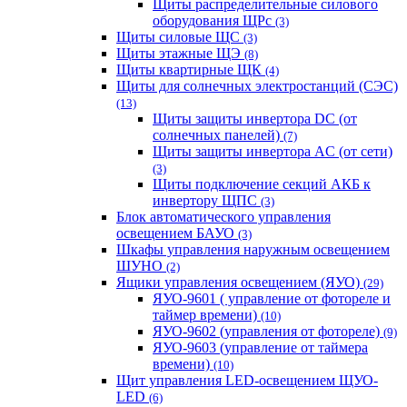
Щиты распределительные силового
оборудования ЩРс
(3)
Щиты силовые ЩС
(3)
Щиты этажные ЩЭ
(8)
Щиты квартирные ЩК
(4)
Щиты для солнечных электростанций (СЭС)
(13)
Щиты защиты инвертора DC (от
солнечных панелей)
(7)
Щиты защиты инвертора AC (от сети)
(3)
Щиты подключение секций АКБ к
инвертору ЩПС
(3)
Блок автоматического управления
освещением БАУО
(3)
Шкафы управления наружным освещением
ШУНО
(2)
Ящики управления освещением (ЯУО)
(29)
ЯУО-9601 ( управление от фотореле и
таймер времени)
(10)
ЯУО-9602 (управления от фотореле)
(9)
ЯУО-9603 (управление от таймера
времени)
(10)
Щит управления LED-освещением ЩУО-
LED
(6)