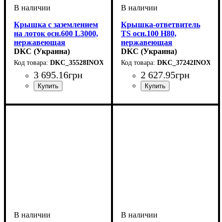
Крышка с заземлением
Крышка-ответвитель
на лоток осн.600 L3000,
TS осн.100 H80,
нержавеющая
нержавеющая
DKC (Украина)
DKC (Украина)
DKC_35528INOX
DKC_37242INOX
3 695
.
16
грн
2 627
.
95
грн
Устройство
Тип устройства
Покрытие
Высота, мм
Ширина, мм
Длина, мм
Толщина стали, мм
: нержавеющая
: 3000
: системные
: 15
: 600
: крышка
: 0,8
Устройство
Тип устройства
Покрытие
Высота, мм
Ширина, мм
Толщина стали, мм
: нержавеющая
: системные
: 80
: 100
: крышка
: 1
аксессуары
сталь
аксессуары
сталь