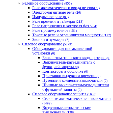
Релейное оборудование
(856)
Реле автоматического ввода резерва
(3)
Электромагнитные реле
(26)
Импульсное реле
(80)
Реле времени и таймеры
(213)
Реле напряжения и контроля фаз
(264)
Реле промежуточное
(151)
Токовые реле и ограничители мощности
(112)
Звонки и зуммеры
(7)
Силовое оборудование
(5879)
Оборудование для промышленной
установки
(0)
Блок автоматического ввода резерва
(0)
Выключатель-разъединитель с
функцией защиты
(0)
Контакторы в оболочке
(0)
Приставки выдержки времени
(0)
Путевые и концевые выключатели
(0)
Шинные выключатели-разъединители
с функцией защиты
(0)
Силовое оборудование защиты
(1630)
Силовые автоматические выключатели
(1492)
Воздушные автоматические
выключатели
(138)