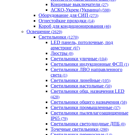
Концевые выключатели
(27)
АСКО-Укрем (Украина)
(598)
Оборудование для СИП
(273)
Огнестойкие проходки
(14)
Короб для кондиционирования
(46)
Освещение
(2629)
Светильники
(1270)
LED панель, потолочные, под
армстронг
(97)
Люстры
(0)
Светильники уличные
(104)
Светильники индукционные ФСП
(1)
Светильники ЛВО направленного
света
(1)
Светильники линейные
(105)
Светильники настольные
(50)
Светильники общ. назначения LED
(428)
Светильники общего назначения
(58)
Светильники промышленные
(37)
Светильники пылевлагозащищенные
IP65
(79)
Светильники светодиодные ДПБ
(0)
Точечные светильники
(290)
Светильники переносные
(14)