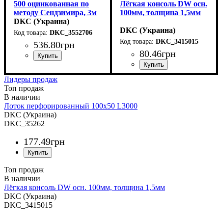
500 оцинкованная по
Лёгкая консоль DW осн.
методу Сендзимира, 3м
100мм, толщина 1,5мм
DKC (Украина)
DKC (Украина)
DKC_3552706
DKC_3415015
536
.
80
грн
80
.
46
грн
Устройство
Тип устройства
Покрытие
Ширина, мм
Длина, мм
Толщина стали, мм
: метод
: 3000
: системные
: 500
: крышка
: 0,5
аксессуары
Сендзимира
Устройство
Тип устройства
Покрытие
Ширина, мм
Толщина стали, мм
: метод
: системные
: 100
: консоль
: 1,5
Лидеры продаж
аксессуары
Сендзимира
Топ продаж
Лоток перфорированный 100х50 L3000
DKC (Украина)
DKC_35262
177
.
49
грн
Топ продаж
Лёгкая консоль DW осн. 100мм, толщина 1,5мм
DKC (Украина)
DKC_3415015