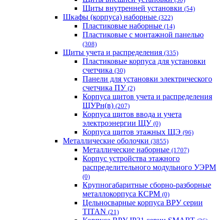
Щиты внутренней установки
(54)
Шкафы (корпуса) наборные
(322)
Пластиковые наборные
(14)
Пластиковые с монтажной панелью
(308)
Щиты учета и распределения
(335)
Пластиковые корпуса для установки
счетчика
(30)
Панели для установки электрического
счетчика ПУ
(2)
Корпуса щитов учета и распределения
ЩУРн(в)
(207)
Корпуса щитов ввода и учета
электроэнергии ЩУ
(0)
Корпуса щитов этажных ЩЭ
(96)
Металлические оболочки
(3855)
Металлические наборные
(1707)
Корпус устройства этажного
распределительного модульного УЭРМ
(0)
Крупногабаритные сборно-разборные
металлокорпуса КСРМ
(0)
Цельносварные корпуса ВРУ серии
TITAN
(21)