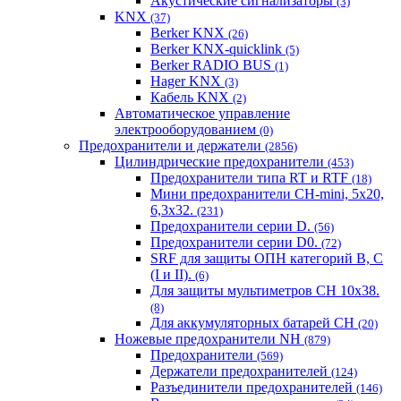
Акустические сигнализаторы
(3)
KNX
(37)
Berker KNX
(26)
Berker KNX-quicklink
(5)
Berker RADIO BUS
(1)
Hager KNX
(3)
Кабель KNX
(2)
Автоматическое управление
электрооборудованием
(0)
Предохранители и держатели
(2856)
Цилиндрические предохранители
(453)
Предохранители типа RT и RTF
(18)
Мини предохранители CH-mini, 5x20,
6,3x32.
(231)
Предохранители серии D.
(56)
Предохранители серии D0.
(72)
SRF для защиты ОПН категорий B, C
(I и II).
(6)
Для защиты мультиметров CH 10х38.
(8)
Для аккумуляторных батарей CH
(20)
Ножевые предохранители NH
(879)
Предохранители
(569)
Держатели предохранителей
(124)
Разъединители предохранителей
(146)