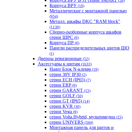
Корпуса ВРУ IP31 серии SMART
(26)
Корпуса ВРУ
(10)
Металлические с монтажной панелью
(954)
Металл. шкафы DKC "RAM block"
(1130)
Сборно-разборные корпуса шкафов
серии ШРС
(0)
Корпуса ПР
(6)
Панели распределительных щитов ЩО
(1)
Дверцы ревизионные
(52)
Аксессуары к щитам
(1633)
Hager Блок N-клемм
(19)
серии 30V IP30
(2)
серии ECH (IP65)
(7)
серии ERP
(9)
серии GARANT
(15)
серии GOLF
(50)
серии GT (IP65)
(14)
серии KVR
(30)
серии Vega
(9)
серии Volta.Hybrid, мультимедиа
(25)
серии UNIVERS
(344)
Монтажная панель для щитов и