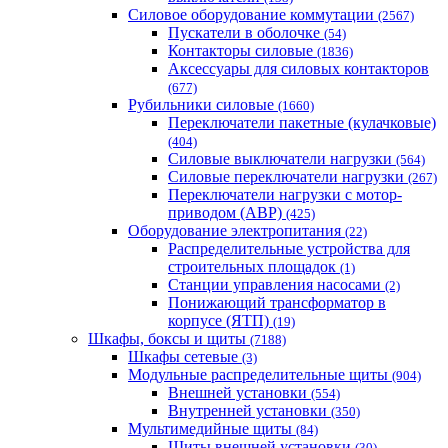
Силовое оборудование коммутации
(2567)
Пускатели в оболочке
(54)
Контакторы силовые
(1836)
Аксессуары для силовых контакторов
(677)
Рубильники силовые
(1660)
Переключатели пакетные (кулачковые)
(404)
Силовые выключатели нагрузки
(564)
Cиловые переключатели нагрузки
(267)
Переключатели нагрузки с мотор-
приводом (АВР)
(425)
Оборудование электропитания
(22)
Распределительные устройства для
строительных площадок
(1)
Станции управления насосами
(2)
Понижающий трансформатор в
корпусе (ЯТП)
(19)
Шкафы, боксы и щиты
(7188)
Шкафы сетевые
(3)
Модульные распределительные щиты
(904)
Внешней установки
(554)
Внутренней установки
(350)
Мультимедийные щиты
(84)
Щиты внешней установки
(30)