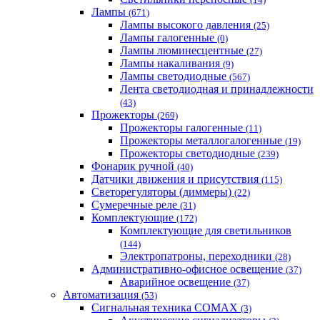
Лампы
(671)
Лампы высокого давления
(25)
Лампы галогенные
(0)
Лампы люминесцентные
(27)
Лампы накаливания
(9)
Лампы светодиодные
(567)
Лента светодиодная и принадлежности
(43)
Прожекторы
(269)
Прожекторы галогенные
(11)
Прожекторы металлогалогенные
(19)
Прожекторы светодиодные
(239)
Фонарик ручной
(40)
Датчики движения и присутствия
(115)
Светорегуляторы (диммеры)
(22)
Сумеречные реле
(31)
Комплектующие
(172)
Комплектующие для светильников
(144)
Электропатроны, переходники
(28)
Административно-офисное освещение
(37)
Аварийное освещение
(37)
Автоматизация
(53)
Сигнальная техника COMAX
(3)