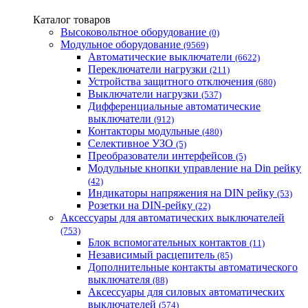
Каталог товаров
Высоковольтное оборудование
(0)
Модульное оборудование
(9569)
Автоматические выключатели
(6622)
Переключатели нагрузки
(211)
Устройства защитного отключения
(680)
Выключатели нагрузки
(537)
Дифференциальные автоматические
выключатели
(912)
Контакторы модульные
(480)
Селективное УЗО
(5)
Преобразователи интерфейсов
(5)
Модульные кнопки управление на Din рейку
(42)
Индикаторы напряжения на DIN рейку
(53)
Розетки на DIN-рейку
(22)
Аксессуары для автоматических выключателей
(753)
Блок вспомогательных контактов
(11)
Независимый расцепитель
(85)
Дополнительные контакты автоматического
выключателя
(88)
Аксессуары для силовых автоматических
выключателей
(574)