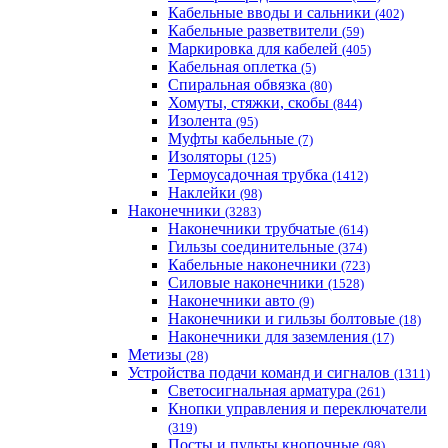
Кабельные вводы и сальники
(402)
Кабельные разветвители
(59)
Маркировка для кабелей
(405)
Кабельная оплетка
(5)
Спиральная обвязка
(80)
Хомуты, стяжки, скобы
(844)
Изолента
(95)
Муфты кабельные
(7)
Изоляторы
(125)
Термоусадочная трубка
(1412)
Наклейки
(98)
Наконечники
(3283)
Наконечники трубчатые
(614)
Гильзы соединительные
(374)
Кабельные наконечники
(723)
Силовые наконечники
(1528)
Наконечники авто
(9)
Наконечники и гильзы болтовые
(18)
Наконечники для заземления
(17)
Метизы
(28)
Устройства подачи команд и сигналов
(1311)
Светосигнальная арматура
(261)
Кнопки управления и переключатели
(319)
Посты и пульты кнопочные
(98)