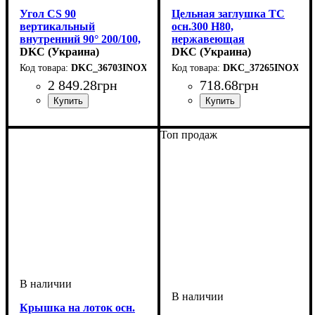
Угол CS 90
Цельная заглушка ТС
вертикальный
осн.300 H80,
внутренний 90° 200/100,
нержавеющая
нержавеющий
DKC (Украина)
DKC (Украина)
DKC_36703INOX
DKC_37265INOX
2 849
.
28
грн
718
.
68
грн
Устройство
Тип устройства
Покрытие
Высота, мм
Ширина, мм
Толщина стали, мм
Радиус изгиба, мм
Угол
: 90
: нержавеющая
: системные
: 100
: 200
: угол
: 150
: 0,8
Устройство
Тип устройства
Покрытие
Высота, мм
Ширина, мм
Толщина стали, мм
: нержавеющая
: системные
: 80
: 300
: заглушка
: 1
аксессуары
внутренний
сталь
аксессуары
сталь
Топ продаж
Крышка на лоток осн.