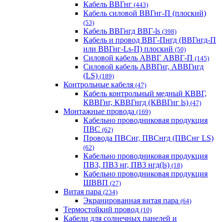
Кабель ВВГнг
(443)
Кабель силовой ВВГнг-П (плоский)
(53)
Кабель ВВГнгд ВВГ-ls
(398)
Кабель и провод ВВГ-Пнгд (ВВГнгд-П
или ВВГнг-Ls-П) плоский
(50)
Силовой кабель АВВГ АВВГ-П
(145)
Силовой кабель АВВГнг, АВВГнгд
(LS)
(189)
Контрольные кабеля
(47)
Кабель контрольный медный КВВГ,
КВВГнг, КВВГнгд (КВВГнг ls)
(47)
Монтажные провода
(169)
Кабельно проводниковая продукция
ПВС
(62)
Провода ПВСнг, ПВСнгд (ПВСнг LS)
(62)
Кабельно проводниковая продукция
ПВ3, ПВ3 нг, ПВ3 нгд(ls)
(18)
Кабельно проводниковая продукция
ШВВП
(27)
Витая пара
(234)
Экранированная витая пара
(64)
Термостойкий провод
(10)
Кабели для солнечных панелей и