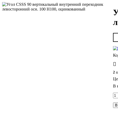
У
л
2
ш
Це
В