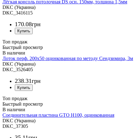
Лёгкая консоль потолочная DS осн. 150мм, толщина 1,5мм
DKC (Украина)
DKC_3416115
170
.
08
грн
Топ продаж
Быстрый просмотр
Лоток перф. 200х50 оцинкованная по методу Сендзимира, 3м
DKC (Украина)
DKC_3526405
238
.
31
грн
Топ продаж
Быстрый просмотр
Соединительная пластина GTO H100, оцинкованная
DKC (Украина)
DKC_37305
35
.
11
грн