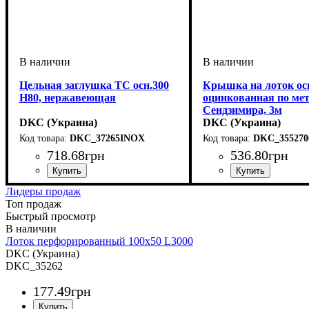
Цельная заглушка ТС осн.300
Крышка на лоток осн
H80, нержавеющая
оцинкованная по ме
Сендзимира, 3м
DKC (Украина)
DKC (Украина)
DKC_37265INOX
DKC_355270
718
.
68
грн
536
.
80
грн
Устройство
Тип устройства
Покрытие
Высота, мм
Ширина, мм
Толщина стали, мм
: нержавеющая сталь
: системные аксессуары
: 80
: 300
: заглушка
: 1
Устройство
Тип устройства
Покрытие
Ширина, мм
Длина, мм
Толщина стали, мм
: метод Сен
: 3000
: системны
: 500
: крыш
: 0
Лидеры продаж
Топ продаж
Быстрый просмотр
Лоток перфорированный 100х50 L3000
DKC (Украина)
DKC_35262
177
.
49
грн