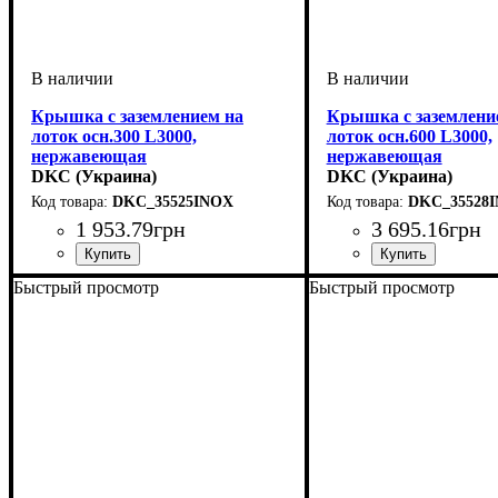
Крышка с заземлением на
Крышка с заземлени
лоток осн.300 L3000,
лоток осн.600 L3000,
нержавеющая
нержавеющая
DKC (Украина)
DKC (Украина)
DKC_35525INOX
DKC_35528
1 953
.
79
грн
3 695
.
16
грн
Устройство
Тип устройства
Покрытие
Высота, мм
Ширина, мм
Длина, мм
Толщина стали, мм
: нержавеющая сталь
: 3000
: системные аксессуары
: 15
: 300
: крышка
: 0,8
Устройство
Тип устройства
Покрытие
Высота, мм
Ширина, мм
Длина, мм
Толщина стали, мм
: нержавеющ
: 3000
: системны
: 15
: 600
: крыш
: 0
Быстрый просмотр
Быстрый просмотр