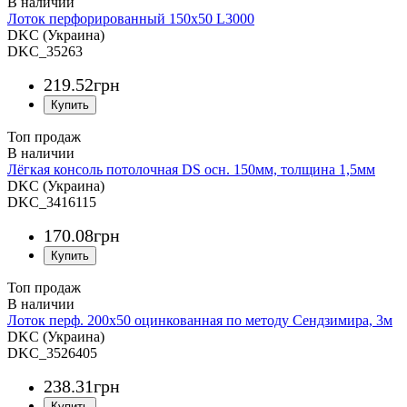
Лоток перфорированный 150х50 L3000
DKC (Украина)
DKC_35263
219
.
52
грн
Топ продаж
Лёгкая консоль потолочная DS осн. 150мм, толщина 1,5мм
DKC (Украина)
DKC_3416115
170
.
08
грн
Топ продаж
Лоток перф. 200х50 оцинкованная по методу Сендзимира, 3м
DKC (Украина)
DKC_3526405
238
.
31
грн