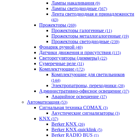
Лампы накаливания
(9)
Лампы светодиодные
(567)
Лента светодиодная и принадлежности
(43)
Прожекторы
(269)
Прожекторы галогенные
(11)
Прожекторы металлогалогенные
(19)
Прожекторы светодиодные
(239)
Фонарик ручной
(40)
Датчики движения и присутствия
(115)
Светорегуляторы (диммеры)
(22)
Сумеречные реле
(31)
Комплектующие
(172)
Комплектующие для светильников
(144)
Электропатроны, переходники
(28)
Административно-офисное освещение
(37)
Аварийное освещение
(37)
Автоматизация
(53)
Сигнальная техника COMAX
(3)
Акустические сигнализаторы
(3)
KNX
(37)
Berker KNX
(26)
Berker KNX-quicklink
(5)
Berker RADIO BUS
(1)