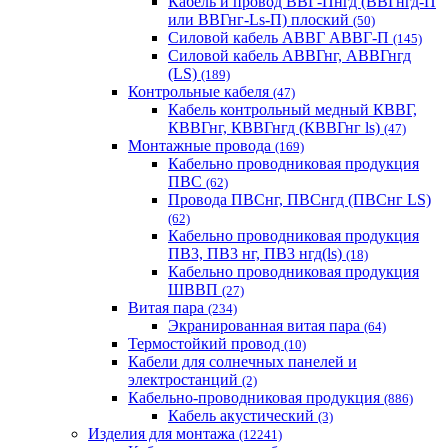
Кабель и провод ВВГ-Пнгд (ВВГнгд-П
или ВВГнг-Ls-П) плоский
(50)
Силовой кабель АВВГ АВВГ-П
(145)
Силовой кабель АВВГнг, АВВГнгд
(LS)
(189)
Контрольные кабеля
(47)
Кабель контрольный медный КВВГ,
КВВГнг, КВВГнгд (КВВГнг ls)
(47)
Монтажные провода
(169)
Кабельно проводниковая продукция
ПВС
(62)
Провода ПВСнг, ПВСнгд (ПВСнг LS)
(62)
Кабельно проводниковая продукция
ПВ3, ПВ3 нг, ПВ3 нгд(ls)
(18)
Кабельно проводниковая продукция
ШВВП
(27)
Витая пара
(234)
Экранированная витая пара
(64)
Термостойкий провод
(10)
Кабели для солнечных панелей и
электростанций
(2)
Кабельно-проводниковая продукция
(886)
Кабель акустический
(3)
Изделия для монтажа
(12241)