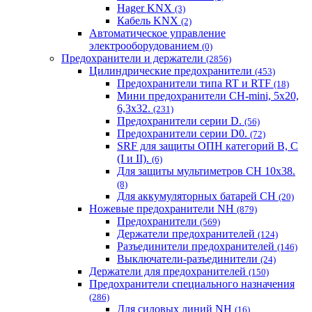
Hager KNX
(3)
Кабель KNX
(2)
Автоматическое управление
электрооборудованием
(0)
Предохранители и держатели
(2856)
Цилиндрические предохранители
(453)
Предохранители типа RT и RTF
(18)
Мини предохранители CH-mini, 5x20,
6,3x32.
(231)
Предохранители серии D.
(56)
Предохранители серии D0.
(72)
SRF для защиты ОПН категорий B, C
(I и II).
(6)
Для защиты мультиметров CH 10х38.
(8)
Для аккумуляторных батарей CH
(20)
Ножевые предохранители NH
(879)
Предохранители
(569)
Держатели предохранителей
(124)
Разъединители предохранителей
(146)
Выключатели-разъединители
(24)
Держатели для предохранителей
(150)
Предохранители специального назначения
(286)
Для силовых линий NH
(16)