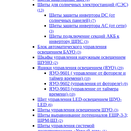
Щиты для солнечных электростанций (СЭС)
(13)
Щиты защиты инвертора DC (от
солнечных панелей)
(7)
Щиты защиты инвертора AC (от сети)
(3)
Щиты подключение секций АКБ к
инвертору ЩПС
(3)
Блок автоматического управления
освещением БАУО
(3)
Шкафы управления наружным освещением
ШУНО
(2)
Ящики управления освещением (ЯУО)
(29)
ЯУО-9601 ( управление от фотореле и
таймер времени)
(10)
ЯУО-9602 (управления от фотореле)
(9)
ЯУО-9603 (управление от таймера
времени)
(10)
Щит управления LED-освещением ЩУО-
LED
(6)
Щиты управления освещением ЩУО
(3)
Щиты выравнивание потенциалов ЕЩР-3-3;
ЩРМ-ШЗ
(2)
Щиты управления системой
диспетчеризации «Умный дом»