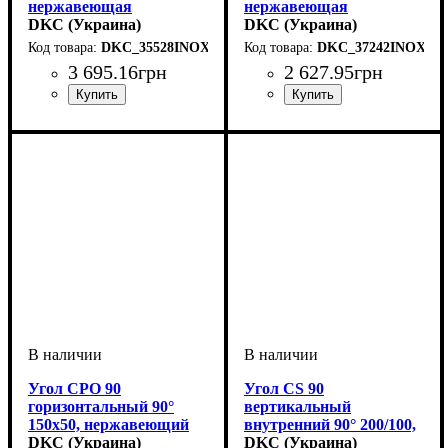
нержавеющая
нержавеющая
DKC (Украина)
DKC (Украина)
DKC_35528INOX
DKC_37242INOX
3 695
.
16
грн
2 627
.
95
грн
Устройство
Тип устройства
Покрытие
Высота, мм
Ширина, мм
Длина, мм
Толщина стали, мм
: нержавеющая
: 3000
: системные
: 15
: 600
: крышка
: 0,8
Устройство
Тип устройства
Покрытие
Высота, мм
Ширина, мм
Толщина стали, мм
: нержавеющая
: системные
: 80
: 100
: крышка
: 1
аксессуары
сталь
аксессуары
сталь
Угол CPO 90
Угол CS 90
горизонтальный 90°
вертикальный
150х50, нержавеющий
внутренний 90° 200/100,
DKC (Украина)
нержавеющий
DKC (Украина)