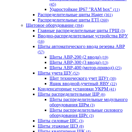
(45)
Ударостойкие IP67 "RAM box"
(11)
Распределительные щиты Hager
(361)
Распределительные щиты ETI
(260)
Щитовое оборудование
(394)
Главные распределительные щиты ГРЩ
(3)
Вводно-распределительные устройства ВРУ
(16)
Щиты автоматического ввода резерва АВР
(57)
Щиты АВР-200 (2 ввода)
(19)
Щиты АВР-300 (3 ввода)
(13)
Щиты АВР-400 (мотор-привод)
(25)
Щиты учета ЩУ
(52)
Щит технического учет ЩУт
(30)
Ящик вводной-учетный ЯВУ
(22)
Конденсаторные установки УКРМ
(41)
Щиты распределительные ЩР
(6)
Щиты распределительные модульного
оборудования ЩРм
(3)
Щиты распределительные силового
оборудования ЩРс
(3)
Щиты силовые ЩС
(3)
Щиты этажные ЩЭ
(8)
Щиты квартирные ЩК
(4)