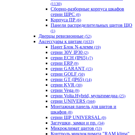
(1130)
Сборно-разборные корпуса шкафов
серии ШРС
(0)
Корпуса ПР
(6)
Панели распределительных щитов ЩО
(1)
Дверцы ревизионные
(52)
Аксессуары к щитам
(1633)
Hager Блок N-клемм
(19)
серии 30V IP30
(2)
серии ECH (IP65)
(7)
серии ERP
(9)
серии GARANT
(15)
серии GOLF
(50)
серии GT (IP65)
(14)
серии KVR
(30)
серии Vega
(9)
серии Volta.Hybrid, мультимедиа
(25)
серии UNIVERS
(344)
Монтажная панель для щитов и
шкафов
(8)
серии ЩР UNIVERSAL
(0)
Заглушки, замки и пр.
(34)
Микроклимат щитов
(53)
Контроль микроклимата "RAM klima"