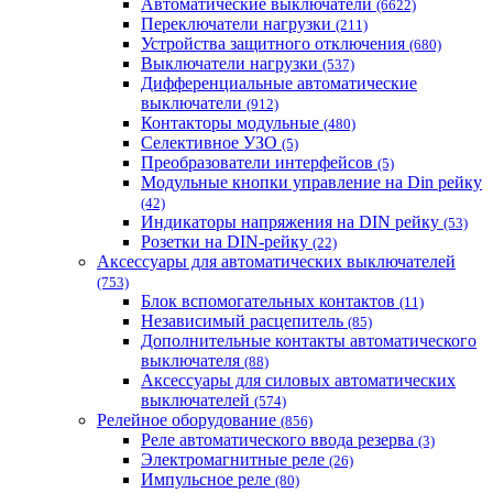
Автоматические выключатели
(6622)
Переключатели нагрузки
(211)
Устройства защитного отключения
(680)
Выключатели нагрузки
(537)
Дифференциальные автоматические
выключатели
(912)
Контакторы модульные
(480)
Селективное УЗО
(5)
Преобразователи интерфейсов
(5)
Модульные кнопки управление на Din рейку
(42)
Индикаторы напряжения на DIN рейку
(53)
Розетки на DIN-рейку
(22)
Аксессуары для автоматических выключателей
(753)
Блок вспомогательных контактов
(11)
Независимый расцепитель
(85)
Дополнительные контакты автоматического
выключателя
(88)
Аксессуары для силовых автоматических
выключателей
(574)
Релейное оборудование
(856)
Реле автоматического ввода резерва
(3)
Электромагнитные реле
(26)
Импульсное реле
(80)