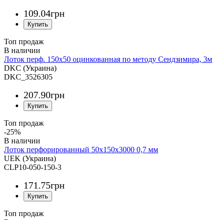
109
.
04
грн
Топ продаж
Лоток перф. 150х50 оцинкованная по методу Сендзимира, 3м
DKC (Украина)
DKC_3526305
207
.
90
грн
Топ продаж
-25%
Лоток перфорированный 50х150х3000 0,7 мм
UEK (Украина)
CLP10-050-150-3
171
.
75
грн
Топ продаж