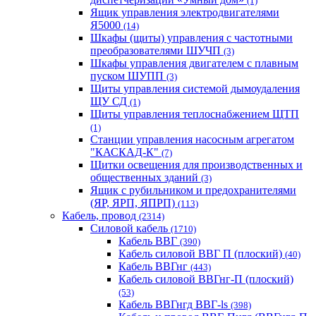
(1)
Ящик управления электродвигателями
Я5000
(14)
Шкафы (щиты) управления с частотными
преобразователями ШУЧП
(3)
Шкафы управления двигателем с плавным
пуском ШУПП
(3)
Щиты управления системой дымоудаления
ЩУ СД
(1)
Щиты управления теплоснабжением ЩТП
(1)
Станции управления насосным агрегатом
"КАСКАД-К"
(7)
Щитки освещения для производственных и
общественных зданий
(3)
Ящик с рубильником и предохранителями
(ЯР, ЯРП, ЯПРП)
(113)
Кабель, провод
(2314)
Силовой кабель
(1710)
Кабель ВВГ
(390)
Кабель силовой ВВГ П (плоский)
(40)
Кабель ВВГнг
(443)
Кабель силовой ВВГнг-П (плоский)
(53)
Кабель ВВГнгд ВВГ-ls
(398)