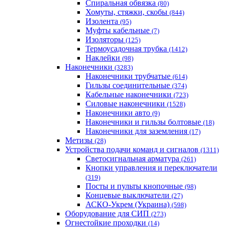
Спиральная обвязка
(80)
Хомуты, стяжки, скобы
(844)
Изолента
(95)
Муфты кабельные
(7)
Изоляторы
(125)
Термоусадочная трубка
(1412)
Наклейки
(98)
Наконечники
(3283)
Наконечники трубчатые
(614)
Гильзы соединительные
(374)
Кабельные наконечники
(723)
Силовые наконечники
(1528)
Наконечники авто
(9)
Наконечники и гильзы болтовые
(18)
Наконечники для заземления
(17)
Метизы
(28)
Устройства подачи команд и сигналов
(1311)
Светосигнальная арматура
(261)
Кнопки управления и переключатели
(319)
Посты и пульты кнопочные
(98)
Концевые выключатели
(27)
АСКО-Укрем (Украина)
(598)
Оборудование для СИП
(273)
Огнестойкие проходки
(14)