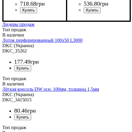
718
.
68
грн
536
.
80
грн
Устройство
Тип устройства
Покрытие
Высота, мм
Ширина, мм
Толщина стали, мм
: нержавеющая
: системные
: 80
: 300
: заглушка
: 1
Устройство
Тип устройства
Покрытие
Ширина, мм
Длина, мм
Толщина стали, мм
: метод
: 3000
: системные
: 500
: крышка
: 0,5
аксессуары
сталь
аксессуары
Сендзимира
Лидеры продаж
Топ продаж
Лоток перфорированный 100х50 L3000
DKC (Украина)
DKC_35262
177
.
49
грн
Топ продаж
Лёгкая консоль DW осн. 100мм, толщина 1,5мм
DKC (Украина)
DKC_3415015
80
.
46
грн
Топ продаж