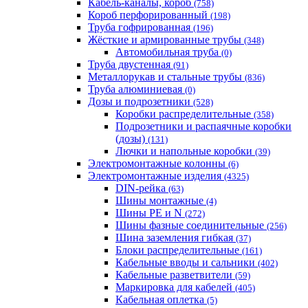
Кабель-каналы, короб
(758)
Короб перфорированный
(198)
Труба гофрированная
(196)
Жёсткие и армированные трубы
(348)
Автомобильная труба
(0)
Труба двустенная
(91)
Металлорукав и стальные трубы
(836)
Труба алюминиевая
(0)
Дозы и подрозетники
(528)
Коробки распределительные
(358)
Подрозетники и распаячные коробки
(дозы)
(131)
Лючки и напольные коробки
(39)
Электромонтажные колонны
(6)
Электромонтажные изделия
(4325)
DIN-рейка
(63)
Шины монтажные
(4)
Шины PE и N
(272)
Шины фазные соединительные
(256)
Шина заземления гибкая
(37)
Блоки распределительные
(161)
Кабельные вводы и сальники
(402)
Кабельные разветвители
(59)
Маркировка для кабелей
(405)
Кабельная оплетка
(5)