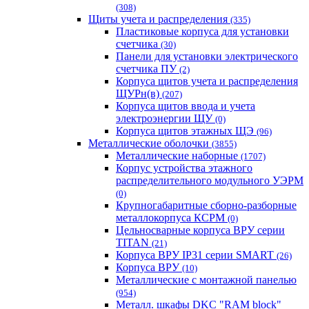
(308)
Щиты учета и распределения
(335)
Пластиковые корпуса для установки
счетчика
(30)
Панели для установки электрического
счетчика ПУ
(2)
Корпуса щитов учета и распределения
ЩУРн(в)
(207)
Корпуса щитов ввода и учета
электроэнергии ЩУ
(0)
Корпуса щитов этажных ЩЭ
(96)
Металлические оболочки
(3855)
Металлические наборные
(1707)
Корпус устройства этажного
распределительного модульного УЭРМ
(0)
Крупногабаритные сборно-разборные
металлокорпуса КСРМ
(0)
Цельносварные корпуса ВРУ серии
TITAN
(21)
Корпуса ВРУ IP31 серии SMART
(26)
Корпуса ВРУ
(10)
Металлические с монтажной панелью
(954)
Металл. шкафы DKC "RAM block"