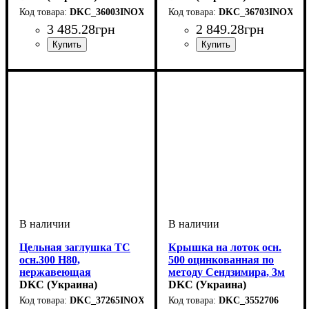
DKC_36003INOX
DKC_36703INOX
3 485
.
28
грн
2 849
.
28
грн
Устройство
Покрытие
Высота, мм
Ширина, мм
Толщина стали, мм
Радиус изгиба, мм
Угол
: 90
: нержавеющая
: системные
: 50
: 150
: 100
: 0,8
Устройство
Тип устройства
Покрытие
Высота, мм
Ширина, мм
Толщина стали, мм
Радиус изгиба, мм
Угол
: 90
: нержавеющая
: системные
: 100
: 200
: угол
: 150
: 0,8
аксессуары
сталь
аксессуары
внутренний
сталь
Цельная заглушка ТС
Крышка на лоток осн.
осн.300 H80,
500 оцинкованная по
нержавеющая
методу Сендзимира, 3м
DKC (Украина)
DKC (Украина)
DKC_37265INOX
DKC_3552706