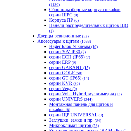
(1130)
Сборно-разборные корпуса шкафов
серии ШРС
(0)
Корпуса ПР
(6)
Панели распределительных щитов ЩО
(1)
Дверцы ревизионные
(52)
Аксессуары к щитам
(1633)
Hager Блок N-клемм
(19)
серии 30V IP30
(2)
серии ECH (IP65)
(7)
серии ERP
(9)
серии GARANT
(15)
серии GOLF
(50)
серии GT (IP65)
(14)
серии KVR
(30)
серии Vega
(9)
серии Volta.Hybrid, мультимедиа
(25)
серии UNIVERS
(344)
Монтажная панель для щитов и
шкафов
(8)
серии ЩР UNIVERSAL
(0)
Заглушки, замки и пр.
(34)
Микроклимат щитов
(53)
Контроль микроклимата "RAM klima"