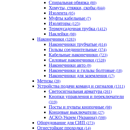
Спиральная обвязка
(80)
Хомуты, стяжки, скобы
(844)
Изолента
(95)
Муфты кабельные
(7)
Изоляторы
(125)
Термоусадочная трубка
(1412)
Наклейки
(98)
Наконечники
(3283)
Наконечники трубчатые
(614)
Гильзы соединительные
(374)
Кабельные наконечники
(723)
Силовые наконечники
(1528)
Наконечники авто
(9)
Наконечники и гильзы болтовые
(18)
Наконечники для заземления
(17)
Метизы
(28)
Устройства подачи команд и сигналов
(1311)
Светосигнальная арматура
(261)
Кнопки управления и переключатели
(319)
Посты и пульты кнопочные
(98)
Концевые выключатели
(27)
АСКО-Укрем (Украина)
(598)
Оборудование для СИП
(273)
Огнестойкие проходки
(14)