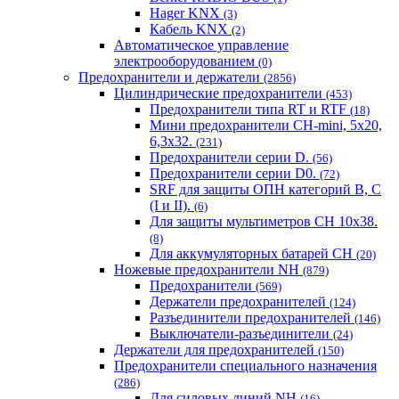
Hager KNX
(3)
Кабель KNX
(2)
Автоматическое управление
электрооборудованием
(0)
Предохранители и держатели
(2856)
Цилиндрические предохранители
(453)
Предохранители типа RT и RTF
(18)
Мини предохранители CH-mini, 5x20,
6,3x32.
(231)
Предохранители серии D.
(56)
Предохранители серии D0.
(72)
SRF для защиты ОПН категорий B, C
(I и II).
(6)
Для защиты мультиметров CH 10х38.
(8)
Для аккумуляторных батарей CH
(20)
Ножевые предохранители NH
(879)
Предохранители
(569)
Держатели предохранителей
(124)
Разъединители предохранителей
(146)
Выключатели-разъединители
(24)
Держатели для предохранителей
(150)
Предохранители специального назначения
(286)
Для силовых линий NH
(16)