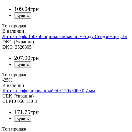
109
.
04
грн
Топ продаж
Лоток перф. 150х50 оцинкованная по методу Сендзимира, 3м
DKC (Украина)
DKC_3526305
207
.
90
грн
Топ продаж
-25%
Лоток перфорированный 50х150х3000 0,7 мм
UEK (Украина)
CLP10-050-150-3
171
.
75
грн
Топ продаж