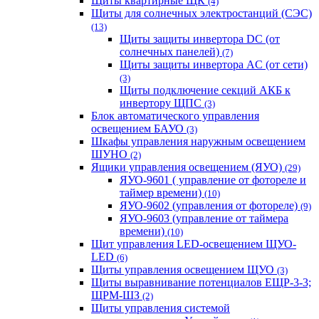
Щиты квартирные ЩК
(4)
Щиты для солнечных электростанций (СЭС)
(13)
Щиты защиты инвертора DC (от
солнечных панелей)
(7)
Щиты защиты инвертора AC (от сети)
(3)
Щиты подключение секций АКБ к
инвертору ЩПС
(3)
Блок автоматического управления
освещением БАУО
(3)
Шкафы управления наружным освещением
ШУНО
(2)
Ящики управления освещением (ЯУО)
(29)
ЯУО-9601 ( управление от фотореле и
таймер времени)
(10)
ЯУО-9602 (управления от фотореле)
(9)
ЯУО-9603 (управление от таймера
времени)
(10)
Щит управления LED-освещением ЩУО-
LED
(6)
Щиты управления освещением ЩУО
(3)
Щиты выравнивание потенциалов ЕЩР-3-3;
ЩРМ-ШЗ
(2)
Щиты управления системой