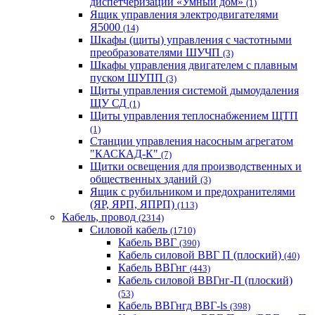
диспетчеризации «Умный дом»
(1)
Ящик управления электродвигателями
Я5000
(14)
Шкафы (щиты) управления с частотными
преобразователями ШУЧП
(3)
Шкафы управления двигателем с плавным
пуском ШУПП
(3)
Щиты управления системой дымоудаления
ЩУ СД
(1)
Щиты управления теплоснабжением ЩТП
(1)
Станции управления насосным агрегатом
"КАСКАД-К"
(7)
Щитки освещения для производственных и
общественных зданий
(3)
Ящик с рубильником и предохранителями
(ЯР, ЯРП, ЯПРП)
(113)
Кабель, провод
(2314)
Силовой кабель
(1710)
Кабель ВВГ
(390)
Кабель силовой ВВГ П (плоский)
(40)
Кабель ВВГнг
(443)
Кабель силовой ВВГнг-П (плоский)
(53)
Кабель ВВГнгд ВВГ-ls
(398)