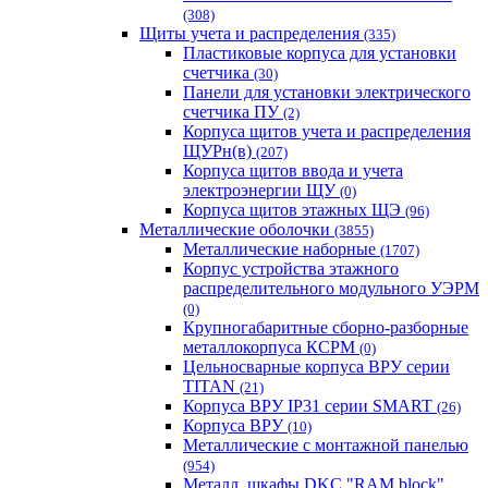
(308)
Щиты учета и распределения
(335)
Пластиковые корпуса для установки
счетчика
(30)
Панели для установки электрического
счетчика ПУ
(2)
Корпуса щитов учета и распределения
ЩУРн(в)
(207)
Корпуса щитов ввода и учета
электроэнергии ЩУ
(0)
Корпуса щитов этажных ЩЭ
(96)
Металлические оболочки
(3855)
Металлические наборные
(1707)
Корпус устройства этажного
распределительного модульного УЭРМ
(0)
Крупногабаритные сборно-разборные
металлокорпуса КСРМ
(0)
Цельносварные корпуса ВРУ серии
TITAN
(21)
Корпуса ВРУ IP31 серии SMART
(26)
Корпуса ВРУ
(10)
Металлические с монтажной панелью
(954)
Металл. шкафы DKC "RAM block"