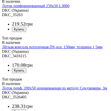
Лоток перфорированный 150х50 L3000
DKC (Украина)
DKC_35263
219
.
52
грн
Топ продаж
Лёгкая консоль потолочная DS осн. 150мм, толщина 1,5мм
DKC (Украина)
DKC_3416115
170
.
08
грн
Топ продаж
Лоток перф. 200х50 оцинкованная по методу Сендзимира, 3м
DKC (Украина)
DKC_3526405
238
.
31
грн