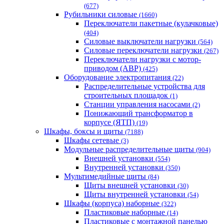
(677)
Рубильники силовые
(1660)
Переключатели пакетные (кулачковые)
(404)
Силовые выключатели нагрузки
(564)
Cиловые переключатели нагрузки
(267)
Переключатели нагрузки с мотор-
приводом (АВР)
(425)
Оборудование электропитания
(22)
Распределительные устройства для
строительных площадок
(1)
Станции управления насосами
(2)
Понижающий трансформатор в
корпусе (ЯТП)
(19)
Шкафы, боксы и щиты
(7188)
Шкафы сетевые
(3)
Модульные распределительные щиты
(904)
Внешней установки
(554)
Внутренней установки
(350)
Мультимедийные щиты
(84)
Щиты внешней установки
(30)
Щиты внутренней установки
(54)
Шкафы (корпуса) наборные
(322)
Пластиковые наборные
(14)
Пластиковые с монтажной панелью