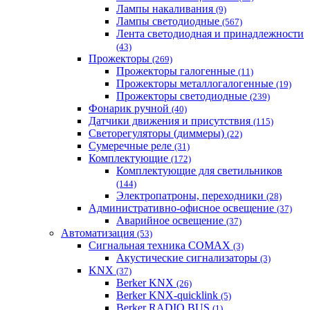
Лампы накаливания
(9)
Лампы светодиодные
(567)
Лента светодиодная и принадлежности
(43)
Прожекторы
(269)
Прожекторы галогенные
(11)
Прожекторы металлогалогенные
(19)
Прожекторы светодиодные
(239)
Фонарик ручной
(40)
Датчики движения и присутствия
(115)
Светорегуляторы (диммеры)
(22)
Сумеречные реле
(31)
Комплектующие
(172)
Комплектующие для светильников
(144)
Электропатроны, переходники
(28)
Административно-офисное освещение
(37)
Аварийное освещение
(37)
Автоматизация
(53)
Сигнальная техника COMAX
(3)
Акустические сигнализаторы
(3)
KNX
(37)
Berker KNX
(26)
Berker KNX-quicklink
(5)
Berker RADIO BUS
(1)