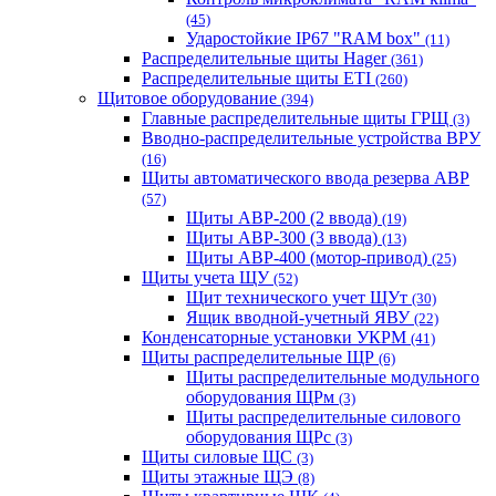
(45)
Ударостойкие IP67 "RAM box"
(11)
Распределительные щиты Hager
(361)
Распределительные щиты ETI
(260)
Щитовое оборудование
(394)
Главные распределительные щиты ГРЩ
(3)
Вводно-распределительные устройства ВРУ
(16)
Щиты автоматического ввода резерва АВР
(57)
Щиты АВР-200 (2 ввода)
(19)
Щиты АВР-300 (3 ввода)
(13)
Щиты АВР-400 (мотор-привод)
(25)
Щиты учета ЩУ
(52)
Щит технического учет ЩУт
(30)
Ящик вводной-учетный ЯВУ
(22)
Конденсаторные установки УКРМ
(41)
Щиты распределительные ЩР
(6)
Щиты распределительные модульного
оборудования ЩРм
(3)
Щиты распределительные силового
оборудования ЩРс
(3)
Щиты силовые ЩС
(3)
Щиты этажные ЩЭ
(8)