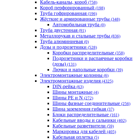
Кабель-каналы, короб
(758)
Короб перфорированный
(198)
Труба гофрированная
(196)
Жёсткие и армированные трубы
(348)
Автомобильная труба
(0)
Труба двустенная
(91)
Металлорукав и стальные трубы
(836)
Труба алюминиевая
(0)
Дозы и подрозетники
(528)
Коробки распределительные
(358)
Подрозетники и распаячные коробки
(дозы)
(131)
Лючки и напольные коробки
(39)
Электромонтажные колонны
(6)
Электромонтажные изделия
(4325)
DIN-рейка
(63)
Шины монтажные
(4)
Шины PE и N
(272)
Шины фазные соединительные
(256)
Шина заземления гибкая
(37)
Блоки распределительные
(161)
Кабельные вводы и сальники
(402)
Кабельные разветвители
(59)
Маркировка для кабелей
(405)
Кабельная оплетка
(5)