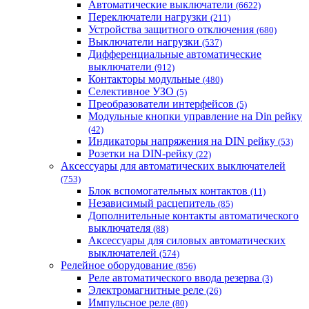
Автоматические выключатели
(6622)
Переключатели нагрузки
(211)
Устройства защитного отключения
(680)
Выключатели нагрузки
(537)
Дифференциальные автоматические
выключатели
(912)
Контакторы модульные
(480)
Селективное УЗО
(5)
Преобразователи интерфейсов
(5)
Модульные кнопки управление на Din рейку
(42)
Индикаторы напряжения на DIN рейку
(53)
Розетки на DIN-рейку
(22)
Аксессуары для автоматических выключателей
(753)
Блок вспомогательных контактов
(11)
Независимый расцепитель
(85)
Дополнительные контакты автоматического
выключателя
(88)
Аксессуары для силовых автоматических
выключателей
(574)
Релейное оборудование
(856)
Реле автоматического ввода резерва
(3)
Электромагнитные реле
(26)
Импульсное реле
(80)