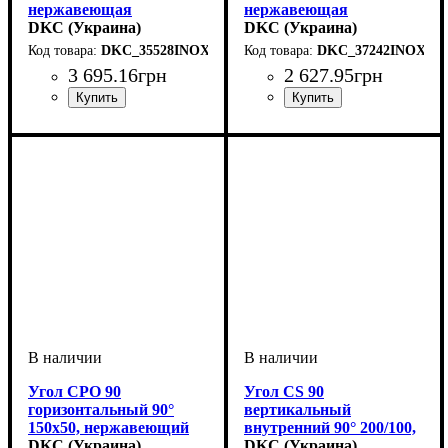
нержавеющая
нержавеющая
DKC (Украина)
DKC (Украина)
DKC_35528INOX
DKC_37242INOX
3 695
.
16
грн
2 627
.
95
грн
Устройство
Тип устройства
Покрытие
Высота, мм
Ширина, мм
Длина, мм
Толщина стали, мм
: нержавеющая
: 3000
: системные
: 15
: 600
: крышка
: 0,8
Устройство
Тип устройства
Покрытие
Высота, мм
Ширина, мм
Толщина стали, мм
: нержавеющая
: системные
: 80
: 100
: крышка
: 1
аксессуары
сталь
аксессуары
сталь
Угол CPO 90
Угол CS 90
горизонтальный 90°
вертикальный
150х50, нержавеющий
внутренний 90° 200/100,
DKC (Украина)
нержавеющий
DKC (Украина)