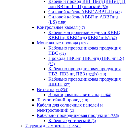
Кабель и провод ВВГ-Пнгд (ВВГнгд-П
или ВВГнг-Ls-П) плоский
(50)
Силовой кабель АВВГ АВВГ-П
(145)
Силовой кабель АВВГнг, АВВГнгд
(LS)
(189)
Контрольные кабеля
(47)
Кабель контрольный медный КВВГ,
КВВГнг, КВВГнгд (КВВГнг ls)
(47)
Монтажные провода
(169)
Кабельно проводниковая продукция
ПВС
(62)
Провода ПВСнг, ПВСнгд (ПВСнг LS)
(62)
Кабельно проводниковая продукция
ПВ3, ПВ3 нг, ПВ3 нгд(ls)
(18)
Кабельно проводниковая продукция
ШВВП
(27)
Витая пара
(234)
Экранированная витая пара
(64)
Термостойкий провод
(10)
Кабели для солнечных панелей и
электростанций
(2)
Кабельно-проводниковая продукция
(886)
Кабель акустический
(3)
Изделия для монтажа
(12241)