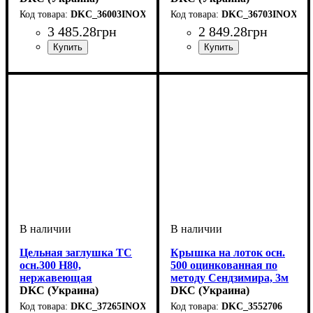
DKC_36003INOX
DKC_36703INOX
3 485
.
28
грн
2 849
.
28
грн
Устройство
Покрытие
Высота, мм
Ширина, мм
Толщина стали, мм
Радиус изгиба, мм
Угол
: 90
: нержавеющая
: системные
: 50
: 150
: 100
: 0,8
Устройство
Тип устройства
Покрытие
Высота, мм
Ширина, мм
Толщина стали, мм
Радиус изгиба, мм
Угол
: 90
: нержавеющая
: системные
: 100
: 200
: угол
: 150
: 0,8
аксессуары
сталь
аксессуары
внутренний
сталь
Цельная заглушка ТС
Крышка на лоток осн.
осн.300 H80,
500 оцинкованная по
нержавеющая
методу Сендзимира, 3м
DKC (Украина)
DKC (Украина)
DKC_37265INOX
DKC_3552706