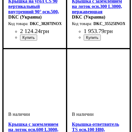
Крышка на угол CS 90
Крышка с заземлением
вертикальный
на лоток осн.300 L3000,
внутренний 90° осн.500,
нержавеющая
нержавеющая
DKC (Украина)
DKC (Украина)
DKC_38207INOX
DKC_35525INOX
2 124
.
24
грн
1 953
.
79
грн
Устройство
Тип устройства
Покрытие
Высота, мм
Ширина, мм
Толщина стали, мм
Радиус изгиба, мм
Угол
: 90
: нержавеющая
: системные
: 15
: 500
: крышка
: 150
: 0,6
Устройство
Тип устройства
Покрытие
Высота, мм
Ширина, мм
Длина, мм
Толщина стали, мм
: нержавеющая
: 3000
: системные
: 15
: 300
: крышка
: 0,8
аксессуары
сталь
аксессуары
сталь
Крышка с заземлением
Крышка-ответвитель
на лоток осн.600 L3000,
TS осн.100 H80,