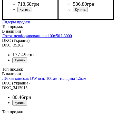
718
.
68
грн
536
.
80
грн
Устройство
Тип устройства
Покрытие
Высота, мм
Ширина, мм
Толщина стали, мм
: нержавеющая
: системные
: 80
: 300
: заглушка
: 1
Устройство
Тип устройства
Покрытие
Ширина, мм
Длина, мм
Толщина стали, мм
: метод
: 3000
: системные
: 500
: крышка
: 0,5
аксессуары
сталь
аксессуары
Сендзимира
Лидеры продаж
Топ продаж
Лоток перфорированный 100х50 L3000
DKC (Украина)
DKC_35262
177
.
49
грн
Топ продаж
Лёгкая консоль DW осн. 100мм, толщина 1,5мм
DKC (Украина)
DKC_3415015
80
.
46
грн
Топ продаж