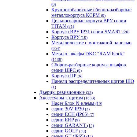
(0)
Крупногабаритные сборно-разборные
металлокорпуса КСРМ
(0)
Цельносварные корпуса ВРУ серии
TITAN
(21)
Корпуса ВРУ IP31 серии SMART
(26)
Корпуса ВРУ
(10)
Металлические с монтажной панелью
(954)
Металл. шкафы DKC "RAM block"
(1130)
Сборно-разборные корпуса шкафов
серии ШРС
(0)
Корпуса ПР
(6)
Панели распределительных щитов ЩО
(1)
Дверцы ревизионные
(52)
Аксессуары к щитам
(1633)
Hager Блок N-клемм
(19)
серии 30V IP30
(2)
серии ECH (IP65)
(7)
серии ERP
(9)
серии GARANT
(15)
серии GOLF
(50)
серии GT (IP65)
(14)