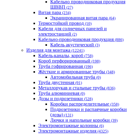
Кабельно проводниковая продукция
ШВВП
(27)
Витая пара
(234)
Экранированная витая пара
(64)
Термостойкий провод
(10)
Кабели для солнечных панелей и
электростанций
(2)
Кабельно-проводниковая продукция
(886)
Кабель акустический
(3)
Изделия для монтажа
(12241)
Кабель-каналы, короб
(758)
Короб перфорированный
(198)
Труба гофрированная
(196)
Жёсткие и армированные трубы
(348)
Автомобильная труба
(0)
Труба двустенная
(91)
Металлорукав и стальные трубы
(836)
Труба алюминиевая
(0)
Дозы и подрозетники
(528)
Коробки распределительные
(358)
Подрозетники и распаячные коробки
(дозы)
(131)
Лючки и напольные коробки
(39)
Электромонтажные колонны
(6)
Электромонтажные изделия
(4325)