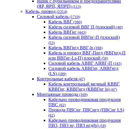
Ящик с рубильником и предохранителями
(ЯР, ЯРП, ЯПРП)
(113)
Кабель, провод
(2314)
Силовой кабель
(1710)
Кабель ВВГ
(390)
Кабель силовой ВВГ П (плоский)
(40)
Кабель ВВГнг
(443)
Кабель силовой ВВГнг-П (плоский)
(53)
Кабель ВВГнгд ВВГ-ls
(398)
Кабель и провод ВВГ-Пнгд (ВВГнгд-П
или ВВГнг-Ls-П) плоский
(50)
Силовой кабель АВВГ АВВГ-П
(145)
Силовой кабель АВВГнг, АВВГнгд
(LS)
(189)
Контрольные кабеля
(47)
Кабель контрольный медный КВВГ,
КВВГнг, КВВГнгд (КВВГнг ls)
(47)
Монтажные провода
(169)
Кабельно проводниковая продукция
ПВС
(62)
Провода ПВСнг, ПВСнгд (ПВСнг LS)
(62)
Кабельно проводниковая продукция
ПВ3, ПВ3 нг, ПВ3 нгд(ls)
(18)