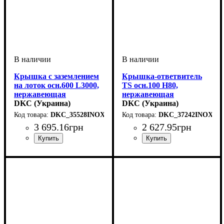
Крышка с заземлением
Крышка-ответвитель
на лоток осн.600 L3000,
TS осн.100 H80,
нержавеющая
нержавеющая
DKC (Украина)
DKC (Украина)
DKC_35528INOX
DKC_37242INOX
3 695
.
16
грн
2 627
.
95
грн
Устройство
Тип устройства
Покрытие
Высота, мм
Ширина, мм
Длина, мм
Толщина стали, мм
: нержавеющая
: 3000
: системные
: 15
: 600
: крышка
: 0,8
Устройство
Тип устройства
Покрытие
Высота, мм
Ширина, мм
Толщина стали, мм
: нержавеющая
: системные
: 80
: 100
: крышка
: 1
аксессуары
сталь
аксессуары
сталь