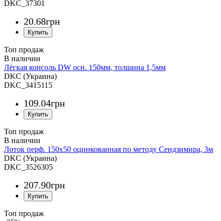
DKC_37301
20
.
68
грн
Топ продаж
Лёгкая консоль DW осн. 150мм, толщина 1,5мм
DKC (Украина)
DKC_3415115
109
.
04
грн
Топ продаж
Лоток перф. 150х50 оцинкованная по методу Сендзимира, 3м
DKC (Украина)
DKC_3526305
207
.
90
грн
Топ продаж