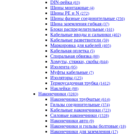
DIN-рейка
(63)
Шины монтажные
(4)
Шины PE и N
(272)
Шины фазные соединительные
(256)
Шина заземления гибкая
(37)
Блоки распределительные
(161)
Кабельные вводы и сальники
(402)
Кабельные разветвители
(59)
Маркировка для кабелей
(405)
Кабельная оплетка
(5)
Спиральная обвязка
(80)
Хомуты, стяжки, скобы
(844)
Изолента
(95)
Муфты кабельные
(7)
Изоляторы
(125)
Термоусадочная трубка
(1412)
Наклейки
(98)
Наконечники
(3283)
Наконечники трубчатые
(614)
Гильзы соединительные
(374)
Кабельные наконечники
(723)
Силовые наконечники
(1528)
Наконечники авто
(9)
Наконечники и гильзы болтовые
(18)
Наконечники для заземления
(17)