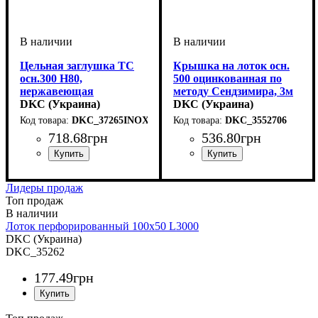
Цельная заглушка ТС
Крышка на лоток осн.
осн.300 H80,
500 оцинкованная по
нержавеющая
методу Сендзимира, 3м
DKC (Украина)
DKC (Украина)
DKC_37265INOX
DKC_3552706
718
.
68
грн
536
.
80
грн
Устройство
Тип устройства
Покрытие
Высота, мм
Ширина, мм
Толщина стали, мм
: нержавеющая
: системные
: 80
: 300
: заглушка
: 1
Устройство
Тип устройства
Покрытие
Ширина, мм
Длина, мм
Толщина стали, мм
: метод
: 3000
: системные
: 500
: крышка
: 0,5
аксессуары
сталь
аксессуары
Сендзимира
Лидеры продаж
Топ продаж
Лоток перфорированный 100х50 L3000
DKC (Украина)
DKC_35262
177
.
49
грн