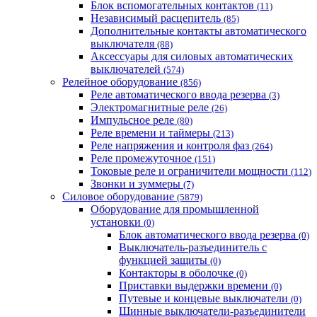
Блок вспомогательных контактов
(11)
Независимый расцепитель
(85)
Дополнительные контакты автоматического
выключателя
(88)
Аксессуары для силовых автоматических
выключателей
(574)
Релейное оборудование
(856)
Реле автоматического ввода резерва
(3)
Электромагнитные реле
(26)
Импульсное реле
(80)
Реле времени и таймеры
(213)
Реле напряжения и контроля фаз
(264)
Реле промежуточное
(151)
Токовые реле и ограничители мощности
(112)
Звонки и зуммеры
(7)
Силовое оборудование
(5879)
Оборудование для промышленной
установки
(0)
Блок автоматического ввода резерва
(0)
Выключатель-разъединитель с
функцией защиты
(0)
Контакторы в оболочке
(0)
Приставки выдержки времени
(0)
Путевые и концевые выключатели
(0)
Шинные выключатели-разъединители