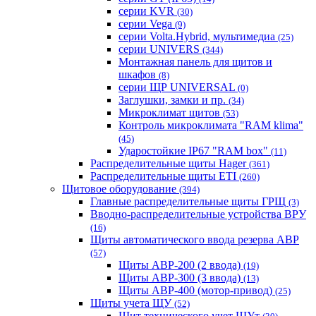
серии KVR
(30)
серии Vega
(9)
серии Volta.Hybrid, мультимедиа
(25)
серии UNIVERS
(344)
Монтажная панель для щитов и
шкафов
(8)
серии ЩР UNIVERSAL
(0)
Заглушки, замки и пр.
(34)
Микроклимат щитов
(53)
Контроль микроклимата "RAM klima"
(45)
Ударостойкие IP67 "RAM box"
(11)
Распределительные щиты Hager
(361)
Распределительные щиты ETI
(260)
Щитовое оборудование
(394)
Главные распределительные щиты ГРЩ
(3)
Вводно-распределительные устройства ВРУ
(16)
Щиты автоматического ввода резерва АВР
(57)
Щиты АВР-200 (2 ввода)
(19)
Щиты АВР-300 (3 ввода)
(13)
Щиты АВР-400 (мотор-привод)
(25)
Щиты учета ЩУ
(52)
Щит технического учет ЩУт