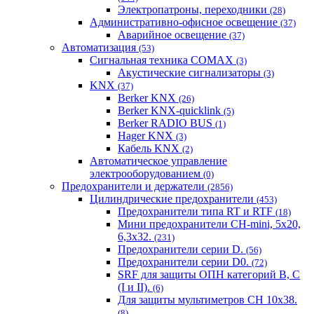
Электропатроны, переходники
(28)
Административно-офисное освещение
(37)
Аварийное освещение
(37)
Автоматизация
(53)
Сигнальная техника COMAX
(3)
Акустические сигнализаторы
(3)
KNX
(37)
Berker KNX
(26)
Berker KNX-quicklink
(5)
Berker RADIO BUS
(1)
Hager KNX
(3)
Кабель KNX
(2)
Автоматическое управление
электрооборудованием
(0)
Предохранители и держатели
(2856)
Цилиндрические предохранители
(453)
Предохранители типа RT и RTF
(18)
Мини предохранители CH-mini, 5x20,
6,3x32.
(231)
Предохранители серии D.
(56)
Предохранители серии D0.
(72)
SRF для защиты ОПН категорий B, C
(I и II).
(6)
Для защиты мультиметров CH 10х38.
(8)