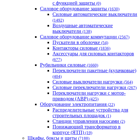
с функцией защиты
(0)
Силовое оборудование защиты
(1630)
Силовые автоматические выключатели
(1492)
Воздушные автоматические
выключатели
(138)
Силовое оборудование коммутации
(2567)
Пускатели в оболочке
(54)
Контакторы силовые
(1836)
Аксессуары для силовых контакторов
(677)
Рубильники силовые
(1660)
Переключатели пакетные (кулачковые)
(404)
Силовые выключатели нагрузки
(564)
Cиловые переключатели нагрузки
(267)
Переключатели нагрузки с мотор-
приводом (АВР)
(425)
Оборудование электропитания
(22)
Распределительные устройства для
строительных площадок
(1)
Станции управления насосами
(2)
Понижающий трансформатор в
корпусе (ЯТП)
(19)
Шкафы, боксы и щиты
(7188)