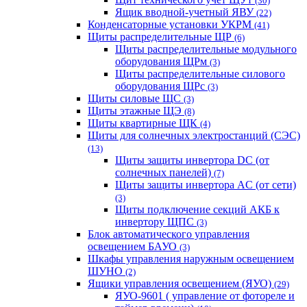
(30)
Ящик вводной-учетный ЯВУ
(22)
Конденсаторные установки УКРМ
(41)
Щиты распределительные ЩР
(6)
Щиты распределительные модульного
оборудования ЩРм
(3)
Щиты распределительные силового
оборудования ЩРс
(3)
Щиты силовые ЩС
(3)
Щиты этажные ЩЭ
(8)
Щиты квартирные ЩК
(4)
Щиты для солнечных электростанций (СЭС)
(13)
Щиты защиты инвертора DC (от
солнечных панелей)
(7)
Щиты защиты инвертора AC (от сети)
(3)
Щиты подключение секций АКБ к
инвертору ЩПС
(3)
Блок автоматического управления
освещением БАУО
(3)
Шкафы управления наружным освещением
ШУНО
(2)
Ящики управления освещением (ЯУО)
(29)
ЯУО-9601 ( управление от фотореле и