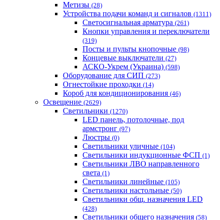
Метизы
(28)
Устройства подачи команд и сигналов
(1311)
Светосигнальная арматура
(261)
Кнопки управления и переключатели
(319)
Посты и пульты кнопочные
(98)
Концевые выключатели
(27)
АСКО-Укрем (Украина)
(598)
Оборудование для СИП
(273)
Огнестойкие проходки
(14)
Короб для кондиционирования
(46)
Освещение
(2629)
Светильники
(1270)
LED панель, потолочные, под
армстронг
(97)
Люстры
(0)
Светильники уличные
(104)
Светильники индукционные ФСП
(1)
Светильники ЛВО направленного
света
(1)
Светильники линейные
(105)
Светильники настольные
(50)
Светильники общ. назначения LED
(428)
Светильники общего назначения
(58)