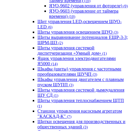
таймер времени)
(10)
ЯУО-9602 (управления от фотореле)
(9)
ЯУО-9603 (управление от таймера
времени)
(10)
Щит управления LED-освещением ЩУО-
LED
(6)
Щиты управления освещением ЩУО
(3)
Щиты выравнивание потенциалов ЕЩР-3-3;
ЩРМ-ШЗ
(2)
Щиты управления системой
диспетчеризации «Умный дом»
(1)
Ящик управления электродвигателями
Я5000
(14)
Шкафы (щиты) управления с частотными
преобразователями ШУЧП
(3)
Шкафы управления двигателем с плавным
пуском ШУПП
(3)
Щиты управления системой дымоудаления
ЩУ СД
(1)
Щиты управления теплоснабжением ЩТП
(1)
Станции управления насосным агрегатом
"КАСКАД-К"
(7)
Щитки освещения для производственных и
общественных зданий
(3)