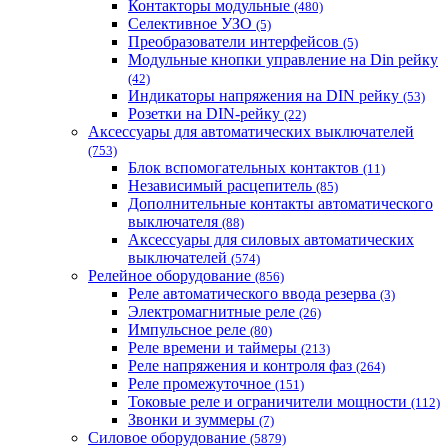
Контакторы модульные
(480)
Селективное УЗО
(5)
Преобразователи интерфейсов
(5)
Модульные кнопки управление на Din рейку
(42)
Индикаторы напряжения на DIN рейку
(53)
Розетки на DIN-рейку
(22)
Аксессуары для автоматических выключателей
(753)
Блок вспомогательных контактов
(11)
Независимый расцепитель
(85)
Дополнительные контакты автоматического
выключателя
(88)
Аксессуары для силовых автоматических
выключателей
(574)
Релейное оборудование
(856)
Реле автоматического ввода резерва
(3)
Электромагнитные реле
(26)
Импульсное реле
(80)
Реле времени и таймеры
(213)
Реле напряжения и контроля фаз
(264)
Реле промежуточное
(151)
Токовые реле и ограничители мощности
(112)
Звонки и зуммеры
(7)
Силовое оборудование
(5879)