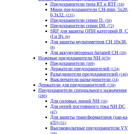
Предохранители типа RT и RTF
(18)
Мини предохранители CH-mini, 5x20,
6,3x32.
(231)
Предохранители серии D.
(56)
Предохранители серии D0.
(72)
SRF для защиты ОПН категорий B, C
(I и II).
(6)
Для защиты мультиметров CH 10х38.
(8)
Для аккумуляторных батарей CH
(20)
Ножевые предохранители NH
(879)
Предохранители
(569)
Держатели предохранителей
(124)
Разъединители предохранителей
(146)
Выключатели-разъединители
(24)
Держатели для предохранителей
(150)
Предохранители специального назначения
(286)
Для силовых линий NH
(16)
Для цепей постоянного тока NH DC
(47)
Для защиты трансформаторов (хар-ка
gTr)
(51)
Высоковольтные предохранители VV
(58)