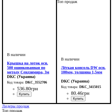
Топ продаж
Крышка на лоток осн.
500 оцинкованная по
Лёгкая консоль DW осн.
методу Сендзимира, 3м
100мм, толщина 1,5мм
DKC (Украина)
DKC (Украина)
DKC_3552706
DKC_3415015
536
.
80
грн
80
.
46
грн
Устройство
Тип устройства
Покрытие
Ширина, мм
Длина, мм
Толщина стали, мм
: метод
: 3000
: системные
: 500
: крышка
: 0,5
аксессуары
Сендзимира
Устройство
Тип устройства
Покрытие
Ширина, мм
Толщина стали, мм
: метод
: системные
: 100
: консоль
: 1,5
Лидеры продаж
аксессуары
Сендзимира
Топ продаж