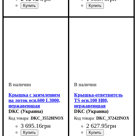
Устройство
Тип устройства
Покрытие
Высота, мм
Ширина, мм
Толщина стали, мм
Радиус изгиба, мм
Угол
: 90
: нержавеющая
: системные
: 15
: 500
: крышка
: 150
: 0,6
Устройство
Тип устройства
Покрытие
Высота, мм
Ширина, мм
Длина, мм
Толщина стали, мм
: нержавеющая
: 3000
: системные
: 15
: 300
: крышка
: 0,8
аксессуары
сталь
аксессуары
сталь
Крышка с заземлением
Крышка-ответвитель
на лоток осн.600 L3000,
TS осн.100 H80,
нержавеющая
нержавеющая
DKC (Украина)
DKC (Украина)
DKC_35528INOX
DKC_37242INOX
3 695
.
16
грн
2 627
.
95
грн