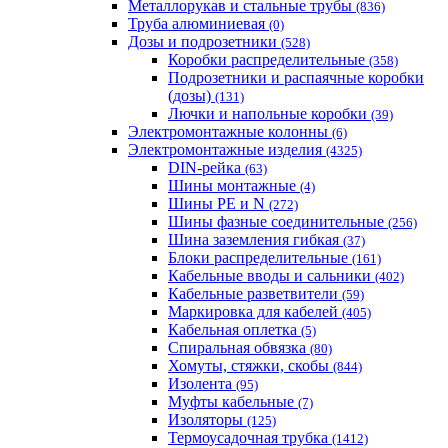
Металлорукав и стальные трубы
(836)
Труба алюминиевая
(0)
Дозы и подрозетники
(528)
Коробки распределительные
(358)
Подрозетники и распаячные коробки
(дозы)
(131)
Лючки и напольные коробки
(39)
Электромонтажные колонны
(6)
Электромонтажные изделия
(4325)
DIN-рейка
(63)
Шины монтажные
(4)
Шины PE и N
(272)
Шины фазные соединительные
(256)
Шина заземления гибкая
(37)
Блоки распределительные
(161)
Кабельные вводы и сальники
(402)
Кабельные разветвители
(59)
Маркировка для кабелей
(405)
Кабельная оплетка
(5)
Спиральная обвязка
(80)
Хомуты, стяжки, скобы
(844)
Изолента
(95)
Муфты кабельные
(7)
Изоляторы
(125)
Термоусадочная трубка
(1412)