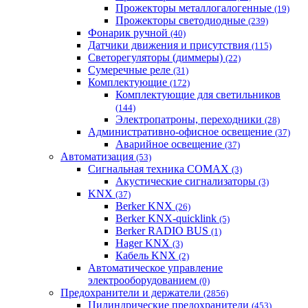
Прожекторы металлогалогенные
(19)
Прожекторы светодиодные
(239)
Фонарик ручной
(40)
Датчики движения и присутствия
(115)
Светорегуляторы (диммеры)
(22)
Сумеречные реле
(31)
Комплектующие
(172)
Комплектующие для светильников
(144)
Электропатроны, переходники
(28)
Административно-офисное освещение
(37)
Аварийное освещение
(37)
Автоматизация
(53)
Сигнальная техника COMAX
(3)
Акустические сигнализаторы
(3)
KNX
(37)
Berker KNX
(26)
Berker KNX-quicklink
(5)
Berker RADIO BUS
(1)
Hager KNX
(3)
Кабель KNX
(2)
Автоматическое управление
электрооборудованием
(0)
Предохранители и держатели
(2856)
Цилиндрические предохранители
(453)