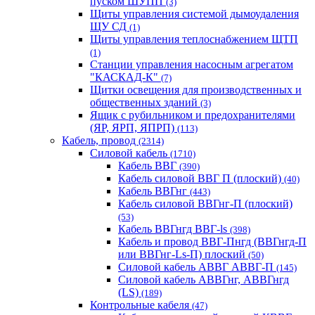
пуском ШУПП
(3)
Щиты управления системой дымоудаления
ЩУ СД
(1)
Щиты управления теплоснабжением ЩТП
(1)
Станции управления насосным агрегатом
"КАСКАД-К"
(7)
Щитки освещения для производственных и
общественных зданий
(3)
Ящик с рубильником и предохранителями
(ЯР, ЯРП, ЯПРП)
(113)
Кабель, провод
(2314)
Силовой кабель
(1710)
Кабель ВВГ
(390)
Кабель силовой ВВГ П (плоский)
(40)
Кабель ВВГнг
(443)
Кабель силовой ВВГнг-П (плоский)
(53)
Кабель ВВГнгд ВВГ-ls
(398)
Кабель и провод ВВГ-Пнгд (ВВГнгд-П
или ВВГнг-Ls-П) плоский
(50)
Силовой кабель АВВГ АВВГ-П
(145)
Силовой кабель АВВГнг, АВВГнгд
(LS)
(189)
Контрольные кабеля
(47)