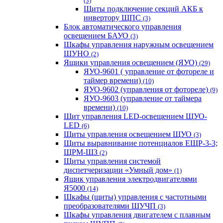
(3)
Щиты подключение секций АКБ к
инвертору ЩПС
(3)
Блок автоматического управления
освещением БАУО
(3)
Шкафы управления наружным освещением
ШУНО
(2)
Ящики управления освещением (ЯУО)
(29)
ЯУО-9601 ( управление от фотореле и
таймер времени)
(10)
ЯУО-9602 (управления от фотореле)
(9)
ЯУО-9603 (управление от таймера
времени)
(10)
Щит управления LED-освещением ЩУО-
LED
(6)
Щиты управления освещением ЩУО
(3)
Щиты выравнивание потенциалов ЕЩР-3-3;
ЩРМ-ШЗ
(2)
Щиты управления системой
диспетчеризации «Умный дом»
(1)
Ящик управления электродвигателями
Я5000
(14)
Шкафы (щиты) управления с частотными
преобразователями ШУЧП
(3)
Шкафы управления двигателем с плавным