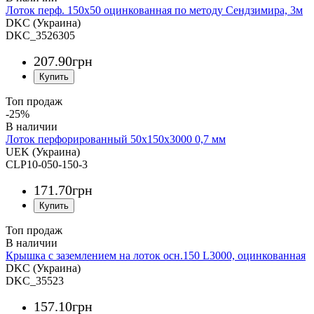
Лоток перф. 150х50 оцинкованная по методу Сендзимира, 3м
DKC (Украина)
DKC_3526305
207
.
90
грн
Топ продаж
-25%
Лоток перфорированный 50х150х3000 0,7 мм
UEK (Украина)
CLP10-050-150-3
171
.
70
грн
Топ продаж
Крышка с заземлением на лоток осн.150 L3000, оцинкованная
DKC (Украина)
DKC_35523
157
.
10
грн