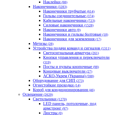
Наклейки
(98)
Наконечники
(3283)
Наконечники трубчатые
(614)
Гильзы соединительные
(374)
Кабельные наконечники
(723)
Силовые наконечники
(1528)
Наконечники авто
(9)
Наконечники и гильзы болтовые
(18)
Наконечники для заземления
(17)
Метизы
(28)
Устройства подачи команд и сигналов
(1311)
Светосигнальная арматура
(261)
Кнопки управления и переключатели
(319)
Посты и пульты кнопочные
(98)
Концевые выключатели
(27)
АСКО-Укрем (Украина)
(598)
Оборудование для СИП
(273)
Огнестойкие проходки
(14)
Короб для кондиционирования
(46)
Освещение
(2629)
Светильники
(1270)
LED панель, потолочные, под
армстронг
(97)
Люстры
(0)