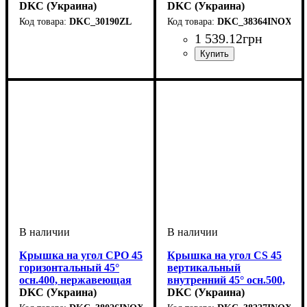
DKC (Украина)
DKC (Украина)
DKC_30190ZL
DKC_38364INOX
Устройство
Тип устройства
Покрытие
Высота, мм
Толщина стали, мм
: цинк-ламельное
: системные
: 100
: угол
: 1
1 539
.
12
грн
аксессуары
опорный
Устройство
Тип устройства
Покрытие
Высота, мм
Ширина, мм
Толщина стали, мм
Радиус изгиба, мм
: нержавеющая
: системные
: 15
: 150
: крышка
: 100
: 0,6
аксессуары
сталь
Крышка на угол CPO 45
Крышка на угол CS 45
горизонтальный 45°
вертикальный
осн.400, нержавеющая
внутренний 45° осн.500,
DKC (Украина)
нержавеющая
DKC (Украина)