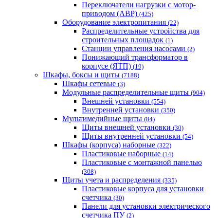
Переключатели нагрузки с мотор-
приводом (АВР)
(425)
Оборудование электропитания
(22)
Распределительные устройства для
строительных площадок
(1)
Станции управления насосами
(2)
Понижающий трансформатор в
корпусе (ЯТП)
(19)
Шкафы, боксы и щиты
(7188)
Шкафы сетевые
(3)
Модульные распределительные щиты
(904)
Внешней установки
(554)
Внутренней установки
(350)
Мультимедийные щиты
(84)
Щиты внешней установки
(30)
Щиты внутренней установки
(54)
Шкафы (корпуса) наборные
(322)
Пластиковые наборные
(14)
Пластиковые с монтажной панелью
(308)
Щиты учета и распределения
(335)
Пластиковые корпуса для установки
счетчика
(30)
Панели для установки электрического
счетчика ПУ
(2)