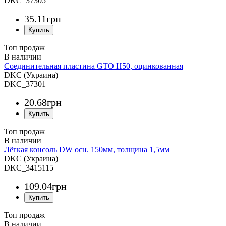
DKC_37305
35
.
11
грн
Топ продаж
Соединительная пластина GTO H50, оцинкованная
DKC (Украина)
DKC_37301
20
.
68
грн
Топ продаж
Лёгкая консоль DW осн. 150мм, толщина 1,5мм
DKC (Украина)
DKC_3415115
109
.
04
грн
Топ продаж