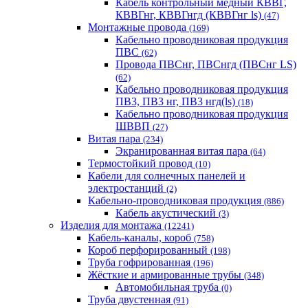
Кабель контрольный медный КВВГ,
КВВГнг, КВВГнгд (КВВГнг ls)
(47)
Монтажные провода
(169)
Кабельно проводниковая продукция
ПВС
(62)
Провода ПВСнг, ПВСнгд (ПВСнг LS)
(62)
Кабельно проводниковая продукция
ПВ3, ПВ3 нг, ПВ3 нгд(ls)
(18)
Кабельно проводниковая продукция
ШВВП
(27)
Витая пара
(234)
Экранированная витая пара
(64)
Термостойкий провод
(10)
Кабели для солнечных панелей и
электростанций
(2)
Кабельно-проводниковая продукция
(886)
Кабель акустический
(3)
Изделия для монтажа
(12241)
Кабель-каналы, короб
(758)
Короб перфорированный
(198)
Труба гофрированная
(196)
Жёсткие и армированные трубы
(348)
Автомобильная труба
(0)
Труба двустенная
(91)