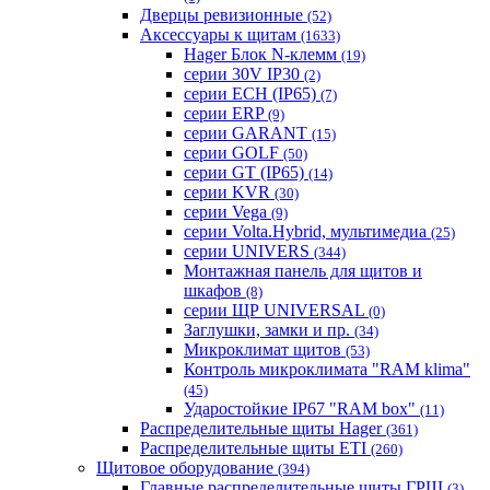
Дверцы ревизионные
(52)
Аксессуары к щитам
(1633)
Hager Блок N-клемм
(19)
серии 30V IP30
(2)
серии ECH (IP65)
(7)
серии ERP
(9)
серии GARANT
(15)
серии GOLF
(50)
серии GT (IP65)
(14)
серии KVR
(30)
серии Vega
(9)
серии Volta.Hybrid, мультимедиа
(25)
серии UNIVERS
(344)
Монтажная панель для щитов и
шкафов
(8)
серии ЩР UNIVERSAL
(0)
Заглушки, замки и пр.
(34)
Микроклимат щитов
(53)
Контроль микроклимата "RAM klima"
(45)
Ударостойкие IP67 "RAM box"
(11)
Распределительные щиты Hager
(361)
Распределительные щиты ETI
(260)
Щитовое оборудование
(394)
Главные распределительные щиты ГРЩ
(3)