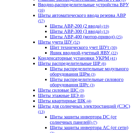
Вводно-распределительные устройства ВРУ
(16)
Щиты автоматического ввода резерва АВР
(57)
Щиты АВР-200 (2 ввода)
(19)
Щиты АВР-300 (3 ввода)
(13)
Щиты АВР-400 (мотор-привод)
(25)
Щиты учета ЩУ
(52)
Щит технического учет ЩУт
(30)
Ящик вводной-учетный ЯВУ
(22)
Конденсаторные установки УКРМ
(41)
Щиты распределительные ЩР
(6)
Щиты распределительные модульного
оборудования ЩРм
(3)
Щиты распределительные силового
оборудования ЩРс
(3)
Щиты силовые ЩС
(3)
Щиты этажные ЩЭ
(8)
Щиты квартирные ЩК
(4)
Щиты для солнечных электростанций (СЭС)
(13)
Щиты защиты инвертора DC (от
солнечных панелей)
(7)
Щиты защиты инвертора AC (от сети)