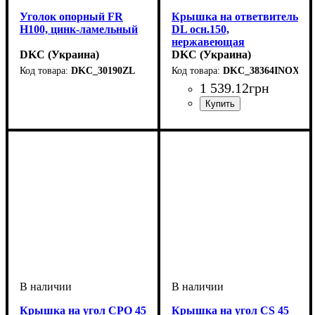
Уголок опорный FR
Крышка на ответвитель
H100, цинк-ламельный
DL осн.150,
нержавеющая
DKC (Украина)
DKC (Украина)
DKC_30190ZL
DKC_38364INOX
Устройство
Тип устройства
Покрытие
Высота, мм
Толщина стали, мм
: цинк-ламельное
: системные
: 100
: угол
: 1
1 539
.
12
грн
аксессуары
опорный
Устройство
Тип устройства
Покрытие
Высота, мм
Ширина, мм
Толщина стали, мм
Радиус изгиба, мм
: нержавеющая
: системные
: 15
: 150
: крышка
: 100
: 0,6
аксессуары
сталь
Крышка на угол CPO 45
Крышка на угол CS 45