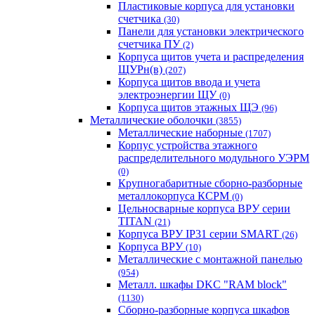
Пластиковые корпуса для установки
счетчика
(30)
Панели для установки электрического
счетчика ПУ
(2)
Корпуса щитов учета и распределения
ЩУРн(в)
(207)
Корпуса щитов ввода и учета
электроэнергии ЩУ
(0)
Корпуса щитов этажных ЩЭ
(96)
Металлические оболочки
(3855)
Металлические наборные
(1707)
Корпус устройства этажного
распределительного модульного УЭРМ
(0)
Крупногабаритные сборно-разборные
металлокорпуса КСРМ
(0)
Цельносварные корпуса ВРУ серии
TITAN
(21)
Корпуса ВРУ IP31 серии SMART
(26)
Корпуса ВРУ
(10)
Металлические с монтажной панелью
(954)
Металл. шкафы DKC "RAM block"
(1130)
Сборно-разборные корпуса шкафов