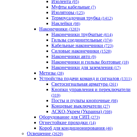
Изолента
(95)
Муфты кабельные
(7)
Изоляторы
(125)
Термоусадочная трубка
(1412)
Наклейки
(98)
Наконечники
(3283)
Наконечники трубчатые
(614)
Гильзы соединительные
(374)
Кабельные наконечники
(723)
Силовые наконечники
(1528)
Наконечники авто
(9)
Наконечники и гильзы болтовые
(18)
Наконечники для заземления
(17)
Метизы
(28)
Устройства подачи команд и сигналов
(1311)
Светосигнальная арматура
(261)
Кнопки управления и переключатели
(319)
Посты и пульты кнопочные
(98)
Концевые выключатели
(27)
АСКО-Укрем (Украина)
(598)
Оборудование для СИП
(273)
Огнестойкие проходки
(14)
Короб для кондиционирования
(46)
Освещение
(2629)