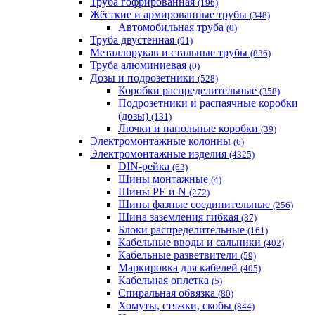
Труба гофрированная
(196)
Жёсткие и армированные трубы
(348)
Автомобильная труба
(0)
Труба двустенная
(91)
Металлорукав и стальные трубы
(836)
Труба алюминиевая
(0)
Дозы и подрозетники
(528)
Коробки распределительные
(358)
Подрозетники и распаячные коробки
(дозы)
(131)
Лючки и напольные коробки
(39)
Электромонтажные колонны
(6)
Электромонтажные изделия
(4325)
DIN-рейка
(63)
Шины монтажные
(4)
Шины PE и N
(272)
Шины фазные соединительные
(256)
Шина заземления гибкая
(37)
Блоки распределительные
(161)
Кабельные вводы и сальники
(402)
Кабельные разветвители
(59)
Маркировка для кабелей
(405)
Кабельная оплетка
(5)
Спиральная обвязка
(80)
Хомуты, стяжки, скобы
(844)