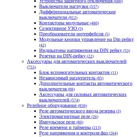
Устройства защитного отключения
(680)
Выключатели нагрузки
(537)
Дифференциальные автоматические
выключатели
(912)
Контакторы модульные
(480)
Селективное УЗО
(5)
Преобразователи интерфейсов
(5)
Модульные кнопки управление на Din рейку
(42)
Индикаторы напряжения на DIN рейку
(53)
Розетки на DIN-рейку
(22)
Аксессуары для автоматических выключателей
(753)
Блок вспомогательных контактов
(11)
Независимый расцепитель
(85)
Дополнительные контакты автоматического
выключателя
(88)
Аксессуары для силовых автоматических
выключателей
(574)
Релейное оборудование
(856)
Реле автоматического ввода резерва
(3)
Электромагнитные реле
(26)
Импульсное реле
(80)
Реле времени и таймеры
(213)
Реле напряжения и контроля фаз
(264)