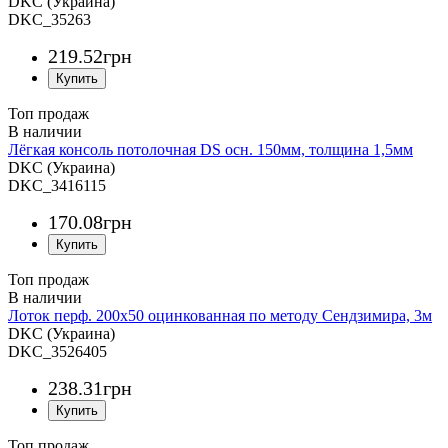
DKC (Украина)
DKC_35263
219
.
52
грн
Топ продаж
Лёгкая консоль потолочная DS осн. 150мм, толщина 1,5мм
DKC (Украина)
DKC_3416115
170
.
08
грн
Топ продаж
Лоток перф. 200х50 оцинкованная по методу Сендзимира, 3м
DKC (Украина)
DKC_3526405
238
.
31
грн
Топ продаж