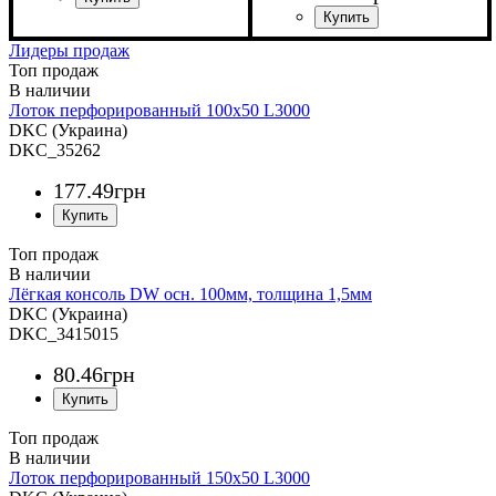
Устройство
Тип устройства
Покрытие
Ширина, мм
Длина, мм
Толщина стали, мм
: метод
: 3000
: системные
: 500
: крышка
: 0,5
аксессуары
Сендзимира
Устройство
Тип устройства
Покрытие
Ширина, мм
Толщина стали, мм
: метод
: системные
: 100
: консоль
: 1,5
Лидеры продаж
аксессуары
Сендзимира
Топ продаж
Лоток перфорированный 100х50 L3000
DKC (Украина)
DKC_35262
177
.
49
грн
Топ продаж
Лёгкая консоль DW осн. 100мм, толщина 1,5мм
DKC (Украина)
DKC_3415015
80
.
46
грн
Топ продаж
Лоток перфорированный 150х50 L3000