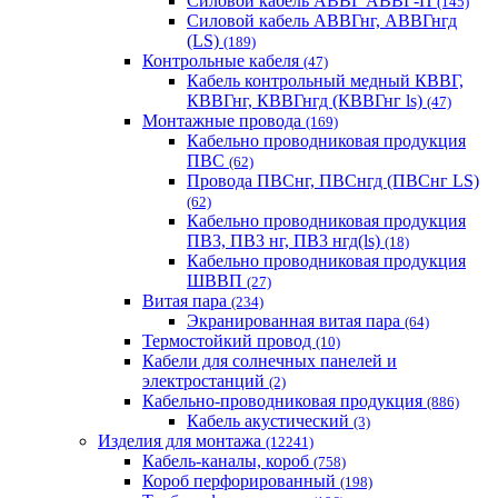
Силовой кабель АВВГ АВВГ-П
(145)
Силовой кабель АВВГнг, АВВГнгд
(LS)
(189)
Контрольные кабеля
(47)
Кабель контрольный медный КВВГ,
КВВГнг, КВВГнгд (КВВГнг ls)
(47)
Монтажные провода
(169)
Кабельно проводниковая продукция
ПВС
(62)
Провода ПВСнг, ПВСнгд (ПВСнг LS)
(62)
Кабельно проводниковая продукция
ПВ3, ПВ3 нг, ПВ3 нгд(ls)
(18)
Кабельно проводниковая продукция
ШВВП
(27)
Витая пара
(234)
Экранированная витая пара
(64)
Термостойкий провод
(10)
Кабели для солнечных панелей и
электростанций
(2)
Кабельно-проводниковая продукция
(886)
Кабель акустический
(3)
Изделия для монтажа
(12241)
Кабель-каналы, короб
(758)
Короб перфорированный
(198)