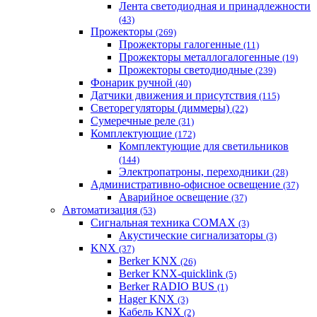
Лента светодиодная и принадлежности
(43)
Прожекторы
(269)
Прожекторы галогенные
(11)
Прожекторы металлогалогенные
(19)
Прожекторы светодиодные
(239)
Фонарик ручной
(40)
Датчики движения и присутствия
(115)
Светорегуляторы (диммеры)
(22)
Сумеречные реле
(31)
Комплектующие
(172)
Комплектующие для светильников
(144)
Электропатроны, переходники
(28)
Административно-офисное освещение
(37)
Аварийное освещение
(37)
Автоматизация
(53)
Сигнальная техника COMAX
(3)
Акустические сигнализаторы
(3)
KNX
(37)
Berker KNX
(26)
Berker KNX-quicklink
(5)
Berker RADIO BUS
(1)
Hager KNX
(3)
Кабель KNX
(2)