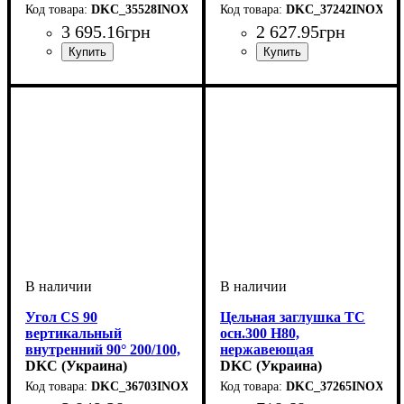
DKC_35528INOX
DKC_37242INOX
3 695
.
16
грн
2 627
.
95
грн
Устройство
Тип устройства
Покрытие
Высота, мм
Ширина, мм
Длина, мм
Толщина стали, мм
: нержавеющая
: 3000
: системные
: 15
: 600
: крышка
: 0,8
Устройство
Тип устройства
Покрытие
Высота, мм
Ширина, мм
Толщина стали, мм
: нержавеющая
: системные
: 80
: 100
: крышка
: 1
аксессуары
сталь
аксессуары
сталь
Угол CS 90
Цельная заглушка ТС
вертикальный
осн.300 H80,
внутренний 90° 200/100,
нержавеющая
нержавеющий
DKC (Украина)
DKC (Украина)
DKC_36703INOX
DKC_37265INOX