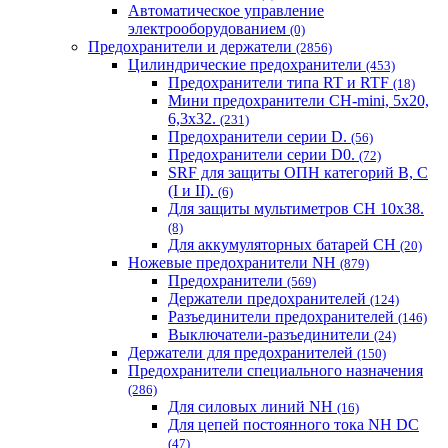
Автоматическое управление
электрооборудованием
(0)
Предохранители и держатели
(2856)
Цилиндрические предохранители
(453)
Предохранители типа RT и RTF
(18)
Мини предохранители CH-mini, 5x20,
6,3x32.
(231)
Предохранители серии D.
(56)
Предохранители серии D0.
(72)
SRF для защиты ОПН категорий B, C
(I и II).
(6)
Для защиты мультиметров CH 10х38.
(8)
Для аккумуляторных батарей CH
(20)
Ножевые предохранители NH
(879)
Предохранители
(569)
Держатели предохранителей
(124)
Разъединители предохранителей
(146)
Выключатели-разъединители
(24)
Держатели для предохранителей
(150)
Предохранители специального назначения
(286)
Для силовых линий NH
(16)
Для цепей постоянного тока NH DC
(47)