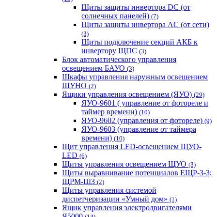
Щиты защиты инвертора DC (от
солнечных панелей)
(7)
Щиты защиты инвертора AC (от сети)
(3)
Щиты подключение секций АКБ к
инвертору ЩПС
(3)
Блок автоматического управления
освещением БАУО
(3)
Шкафы управления наружным освещением
ШУНО
(2)
Ящики управления освещением (ЯУО)
(29)
ЯУО-9601 ( управление от фотореле и
таймер времени)
(10)
ЯУО-9602 (управления от фотореле)
(9)
ЯУО-9603 (управление от таймера
времени)
(10)
Щит управления LED-освещением ЩУО-
LED
(6)
Щиты управления освещением ЩУО
(3)
Щиты выравнивание потенциалов ЕЩР-3-3;
ЩРМ-ШЗ
(2)
Щиты управления системой
диспетчеризации «Умный дом»
(1)
Ящик управления электродвигателями
Я5000
(14)