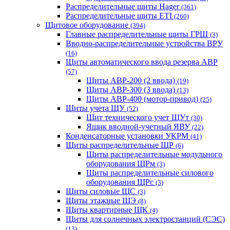
Распределительные щиты Hager
(361)
Распределительные щиты ETI
(260)
Щитовое оборудование
(394)
Главные распределительные щиты ГРЩ
(3)
Вводно-распределительные устройства ВРУ
(16)
Щиты автоматического ввода резерва АВР
(57)
Щиты АВР-200 (2 ввода)
(19)
Щиты АВР-300 (3 ввода)
(13)
Щиты АВР-400 (мотор-привод)
(25)
Щиты учета ЩУ
(52)
Щит технического учет ЩУт
(30)
Ящик вводной-учетный ЯВУ
(22)
Конденсаторные установки УКРМ
(41)
Щиты распределительные ЩР
(6)
Щиты распределительные модульного
оборудования ЩРм
(3)
Щиты распределительные силового
оборудования ЩРс
(3)
Щиты силовые ЩС
(3)
Щиты этажные ЩЭ
(8)
Щиты квартирные ЩК
(4)
Щиты для солнечных электростанций (СЭС)
(13)