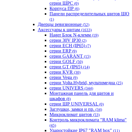
серии ШРС
(0)
Корпуса ПР
(6)
Панели распределительных щитов ЩО
(1)
Дверцы ревизионные
(52)
Аксессуары к щитам
(1633)
Hager Блок N-клемм
(19)
серии 30V IP30
(2)
серии ECH (IP65)
(7)
серии ERP
(9)
серии GARANT
(15)
серии GOLF
(50)
серии GT (IP65)
(14)
серии KVR
(30)
серии Vega
(9)
серии Volta.Hybrid, мультимедиа
(25)
серии UNIVERS
(344)
Монтажная панель для щитов и
шкафов
(8)
серии ЩР UNIVERSAL
(0)
Заглушки, замки и пр.
(34)
Микроклимат щитов
(53)
Контроль микроклимата "RAM klima"
(45)
Ударостойкие IP67 "RAM box"
(11)