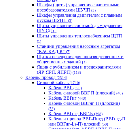
Шкафы (щиты) управления с частотными
преобразователями ШУЧП
(3)
Шкафы управления двигателем с плавным
пуском ШУПП
(3)
Щиты управления системой дымоудаления
ЩУ СД
(1)
Щиты управления теплоснабжением ЩТП
(1)
Станции управления насосным агрегатом
"КАСКАД-К"
(7)
Щитки освещения для производственных и
общественных зданий
(3)
Ящик с рубильником и предохранителями
(ЯР, ЯРП, ЯПРП)
(113)
Кабель, провод
(2314)
Силовой кабель
(1710)
Кабель ВВГ
(390)
Кабель силовой ВВГ П (плоский)
(40)
Кабель ВВГнг
(443)
Кабель силовой ВВГнг-П (плоский)
(53)
Кабель ВВГнгд ВВГ-ls
(398)
Кабель и провод ВВГ-Пнгд (ВВГнгд-П
или ВВГнг-Ls-П) плоский
(50)