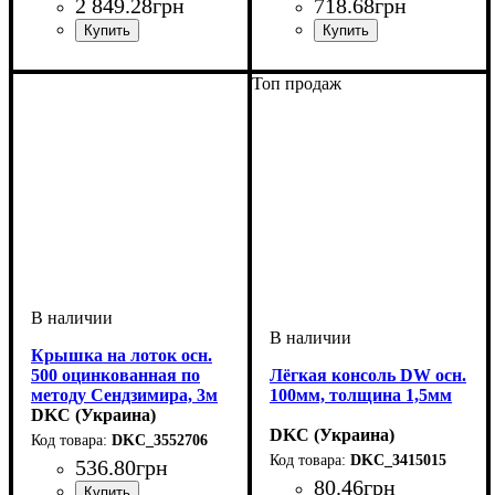
2 849
.
28
грн
718
.
68
грн
Устройство
Тип устройства
Покрытие
Высота, мм
Ширина, мм
Толщина стали, мм
Радиус изгиба, мм
Угол
: 90
: нержавеющая
: системные
: 100
: 200
: угол
: 150
: 0,8
Устройство
Тип устройства
Покрытие
Высота, мм
Ширина, мм
Толщина стали, мм
: нержавеющая
: системные
: 80
: 300
: заглушка
: 1
аксессуары
внутренний
сталь
аксессуары
сталь
Топ продаж
Крышка на лоток осн.
500 оцинкованная по
Лёгкая консоль DW осн.
методу Сендзимира, 3м
100мм, толщина 1,5мм
DKC (Украина)
DKC (Украина)
DKC_3552706
DKC_3415015
536
.
80
грн
80
.
46
грн