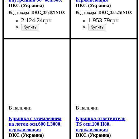
нержавеющая
DKC (Украина)
DKC (Украина)
DKC_38207INOX
DKC_35525INOX
2 124
.
24
грн
1 953
.
79
грн
Устройство
Тип устройства
Покрытие
Высота, мм
Ширина, мм
Толщина стали, мм
Радиус изгиба, мм
Угол
: 90
: нержавеющая
: системные
: 15
: 500
: крышка
: 150
: 0,6
Устройство
Тип устройства
Покрытие
Высота, мм
Ширина, мм
Длина, мм
Толщина стали, мм
: нержавеющая
: 3000
: системные
: 15
: 300
: крышка
: 0,8
аксессуары
сталь
аксессуары
сталь
Крышка с заземлением
Крышка-ответвитель
на лоток осн.600 L3000,
TS осн.100 H80,
нержавеющая
нержавеющая
DKC (Украина)
DKC (Украина)