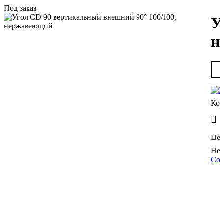
Под заказ
У
н
Це
Со