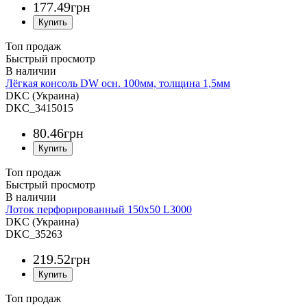
177
.
49
грн
Топ продаж
Быстрый просмотр
Лёгкая консоль DW осн. 100мм, толщина 1,5мм
DKC (Украина)
DKC_3415015
80
.
46
грн
Топ продаж
Быстрый просмотр
Лоток перфорированный 150х50 L3000
DKC (Украина)
DKC_35263
219
.
52
грн
Топ продаж