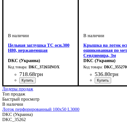
Цельная заглушка ТС осн.300
Крышка на лоток осн
H80, нержавеющая
оцинкованная по ме
Сендзимира, 3м
DKC (Украина)
DKC (Украина)
DKC_37265INOX
DKC_355270
718
.
68
грн
536
.
80
грн
Устройство
Тип устройства
Покрытие
Высота, мм
Ширина, мм
Толщина стали, мм
: нержавеющая сталь
: системные аксессуары
: 80
: 300
: заглушка
: 1
Устройство
Тип устройства
Покрытие
Ширина, мм
Длина, мм
Толщина стали, мм
: метод Сен
: 3000
: системны
: 500
: крыш
: 0
Лидеры продаж
Топ продаж
Быстрый просмотр
Лоток перфорированный 100х50 L3000
DKC (Украина)
DKC_35262