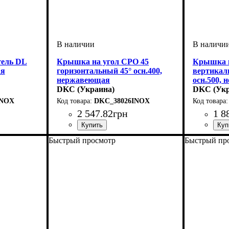
тель DL
Крышка на угол CPO 45
Крышка н
ая
горизонтальный 45° осн.400,
вертикал
нержавеющая
осн.500,
DKC (Украина)
DKC (Укр
INOX
DKC_38026INOX
2 547
.
82
грн
1 8
ая сталь
е аксессуары
ка
0
,6
Устройство
Тип устройства
Покрытие
Высота, мм
Ширина, мм
Толщина стали, мм
Радиус изгиба, мм
Угол
: 45
: нержавеющая сталь
: системные аксессуары
: 15
: 400
: крышка
: 150
: 0,8
Устройств
Тип устро
Покрыти
Высота, 
Ширина, 
Толщина 
Радиус из
Угол
: 45
Быстрый просмотр
Быстрый пр