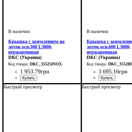
Крышка с заземлением на
Крышка с заземлени
лоток осн.300 L3000,
лоток осн.600 L3000,
нержавеющая
нержавеющая
DKC (Украина)
DKC (Украина)
DKC_35525INOX
DKC_35528
1 953
.
79
грн
3 695
.
16
грн
Устройство
Тип устройства
Покрытие
Высота, мм
Ширина, мм
Длина, мм
Толщина стали, мм
: нержавеющая сталь
: 3000
: системные аксессуары
: 15
: 300
: крышка
: 0,8
Устройство
Тип устройства
Покрытие
Высота, мм
Ширина, мм
Длина, мм
Толщина стали, мм
: нержавеющ
: 3000
: системны
: 15
: 600
: крыш
: 0
Быстрый просмотр
Быстрый просмотр