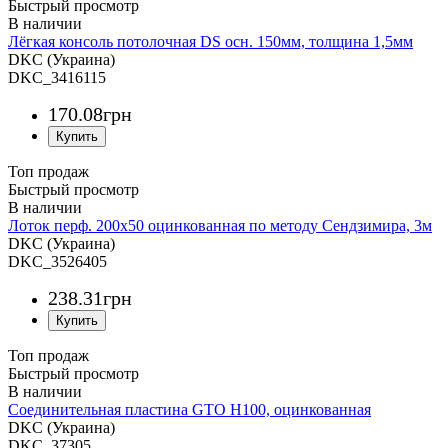
Быстрый просмотр
Лёгкая консоль потолочная DS осн. 150мм, толщина 1,5мм
DKC (Украина)
DKC_3416115
170
.
08
грн
Топ продаж
Быстрый просмотр
Лоток перф. 200х50 оцинкованная по методу Сендзимира, 3м
DKC (Украина)
DKC_3526405
238
.
31
грн
Топ продаж
Быстрый просмотр
Соединительная пластина GTO H100, оцинкованная
DKC (Украина)
DKC_37305