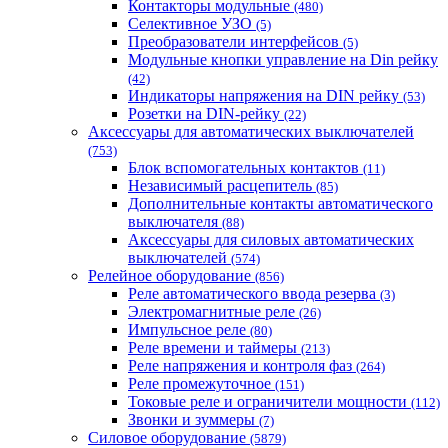
Контакторы модульные
(480)
Селективное УЗО
(5)
Преобразователи интерфейсов
(5)
Модульные кнопки управление на Din рейку
(42)
Индикаторы напряжения на DIN рейку
(53)
Розетки на DIN-рейку
(22)
Аксессуары для автоматических выключателей
(753)
Блок вспомогательных контактов
(11)
Независимый расцепитель
(85)
Дополнительные контакты автоматического
выключателя
(88)
Аксессуары для силовых автоматических
выключателей
(574)
Релейное оборудование
(856)
Реле автоматического ввода резерва
(3)
Электромагнитные реле
(26)
Импульсное реле
(80)
Реле времени и таймеры
(213)
Реле напряжения и контроля фаз
(264)
Реле промежуточное
(151)
Токовые реле и ограничители мощности
(112)
Звонки и зуммеры
(7)
Силовое оборудование
(5879)