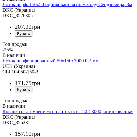
Лоток перф. 150х50 оцинкованная по методу Сендзимира, 3м
DKC (Украина)
DKC_3526305
207
.
90
грн
Топ продаж
-25%
Лоток перфорированный 50х150х3000 0,7 мм
UEK (Украина)
CLP10-050-150-3
171
.
75
грн
Топ продаж
Крышка с заземлением на лоток осн.150 L3000, оцинкованная
DKC (Украина)
DKC_35523
157
.
10
грн