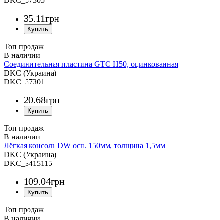
DKC_37305
35
.
11
грн
Топ продаж
Соединительная пластина GTO H50, оцинкованная
DKC (Украина)
DKC_37301
20
.
68
грн
Топ продаж
Лёгкая консоль DW осн. 150мм, толщина 1,5мм
DKC (Украина)
DKC_3415115
109
.
04
грн
Топ продаж