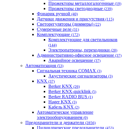
Прожекторы металлогалогенные
(19)
Прожекторы светодиодные
(239)
Фонарик ручной
(40)
Датчики движения и присутствия
(115)
Светорегуляторы (диммеры)
(22)
Сумеречные реле
(31)
Комплектующие
(172)
Комплектующие для светильников
(144)
Электропатроны, переходники
(28)
Административно-офисное освещение
(37)
Аварийное освещение
(37)
Автоматизация
(53)
Сигнальная техника COMAX
(3)
Акустические сигнализаторы
(3)
KNX
(37)
Berker KNX
(26)
Berker KNX-quicklink
(5)
Berker RADIO BUS
(1)
Hager KNX
(3)
Кабель KNX
(2)
Автоматическое управление
электрооборудованием
(0)
Предохранители и держатели
(2856)
Цилиндрические предохранители
(453)