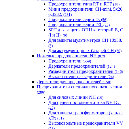
Предохранители типа RT и RTF
(18)
Мини предохранители CH-mini, 5x20,
6,3x32.
(231)
Предохранители серии D.
(56)
Предохранители серии D0.
(72)
SRF для защиты ОПН категорий B, C
(I и II).
(6)
Для защиты мультиметров CH 10х38.
(8)
Для аккумуляторных батарей CH
(20)
Ножевые предохранители NH
(879)
Предохранители
(569)
Держатели предохранителей
(124)
Разъединители предохранителей
(146)
Выключатели-разъединители
(24)
Держатели для предохранителей
(150)
Предохранители специального назначения
(286)
Для силовых линий NH
(16)
Для цепей постоянного тока NH DC
(47)
Для защиты трансформаторов (хар-ка
gTr)
(51)
Высоковольтные предохранители VV
(58)