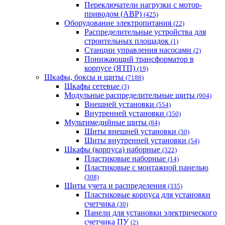
Переключатели нагрузки с мотор-
приводом (АВР)
(425)
Оборудование электропитания
(22)
Распределительные устройства для
строительных площадок
(1)
Станции управления насосами
(2)
Понижающий трансформатор в
корпусе (ЯТП)
(19)
Шкафы, боксы и щиты
(7188)
Шкафы сетевые
(3)
Модульные распределительные щиты
(904)
Внешней установки
(554)
Внутренней установки
(350)
Мультимедийные щиты
(84)
Щиты внешней установки
(30)
Щиты внутренней установки
(54)
Шкафы (корпуса) наборные
(322)
Пластиковые наборные
(14)
Пластиковые с монтажной панелью
(308)
Щиты учета и распределения
(335)
Пластиковые корпуса для установки
счетчика
(30)
Панели для установки электрического
счетчика ПУ
(2)