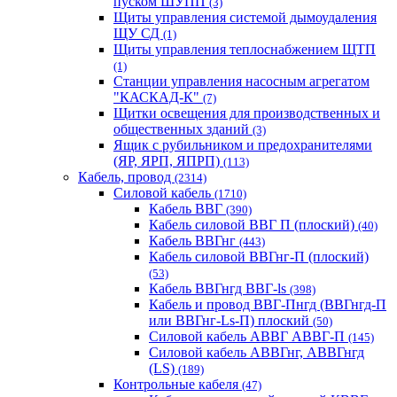
пуском ШУПП
(3)
Щиты управления системой дымоудаления
ЩУ СД
(1)
Щиты управления теплоснабжением ЩТП
(1)
Станции управления насосным агрегатом
"КАСКАД-К"
(7)
Щитки освещения для производственных и
общественных зданий
(3)
Ящик с рубильником и предохранителями
(ЯР, ЯРП, ЯПРП)
(113)
Кабель, провод
(2314)
Силовой кабель
(1710)
Кабель ВВГ
(390)
Кабель силовой ВВГ П (плоский)
(40)
Кабель ВВГнг
(443)
Кабель силовой ВВГнг-П (плоский)
(53)
Кабель ВВГнгд ВВГ-ls
(398)
Кабель и провод ВВГ-Пнгд (ВВГнгд-П
или ВВГнг-Ls-П) плоский
(50)
Силовой кабель АВВГ АВВГ-П
(145)
Силовой кабель АВВГнг, АВВГнгд
(LS)
(189)
Контрольные кабеля
(47)