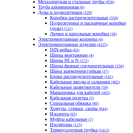
Металлорукав и стальные трубы
(836)
Труба алюминиевая
(0)
Дозы и подрозетники
(528)
Коробки распределительные
(358)
Подрозетники и распаячные коробки
(дозы)
(131)
Лючки и напольные коробки
(39)
Электромонтажные колонны
(6)
Электромонтажные изделия
(4325)
DIN-рейка
(63)
Шины монтажные
(4)
Шины PE и N
(272)
Шины фазные соединительные
(256)
Шина заземления гибкая
(37)
Блоки распределительные
(161)
Кабельные вводы и сальники
(402)
Кабельные разветвители
(59)
Маркировка для кабелей
(405)
Кабельная оплетка
(5)
Спиральная обвязка
(80)
Хомуты, стяжки, скобы
(844)
Изолента
(95)
Муфты кабельные
(7)
Изоляторы
(125)
Термоусадочная трубка
(1412)