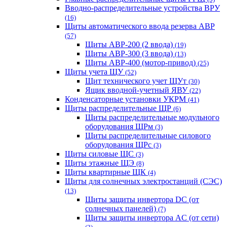
Вводно-распределительные устройства ВРУ
(16)
Щиты автоматического ввода резерва АВР
(57)
Щиты АВР-200 (2 ввода)
(19)
Щиты АВР-300 (3 ввода)
(13)
Щиты АВР-400 (мотор-привод)
(25)
Щиты учета ЩУ
(52)
Щит технического учет ЩУт
(30)
Ящик вводной-учетный ЯВУ
(22)
Конденсаторные установки УКРМ
(41)
Щиты распределительные ЩР
(6)
Щиты распределительные модульного
оборудования ЩРм
(3)
Щиты распределительные силового
оборудования ЩРс
(3)
Щиты силовые ЩС
(3)
Щиты этажные ЩЭ
(8)
Щиты квартирные ЩК
(4)
Щиты для солнечных электростанций (СЭС)
(13)
Щиты защиты инвертора DC (от
солнечных панелей)
(7)
Щиты защиты инвертора AC (от сети)