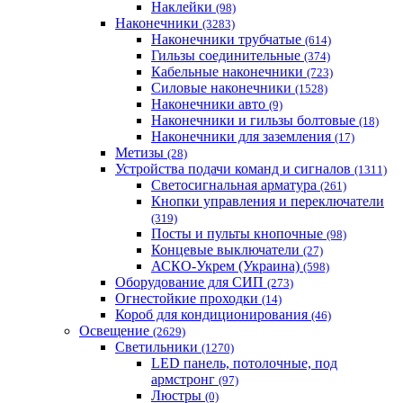
Наклейки
(98)
Наконечники
(3283)
Наконечники трубчатые
(614)
Гильзы соединительные
(374)
Кабельные наконечники
(723)
Силовые наконечники
(1528)
Наконечники авто
(9)
Наконечники и гильзы болтовые
(18)
Наконечники для заземления
(17)
Метизы
(28)
Устройства подачи команд и сигналов
(1311)
Светосигнальная арматура
(261)
Кнопки управления и переключатели
(319)
Посты и пульты кнопочные
(98)
Концевые выключатели
(27)
АСКО-Укрем (Украина)
(598)
Оборудование для СИП
(273)
Огнестойкие проходки
(14)
Короб для кондиционирования
(46)
Освещение
(2629)
Светильники
(1270)
LED панель, потолочные, под
армстронг
(97)
Люстры
(0)