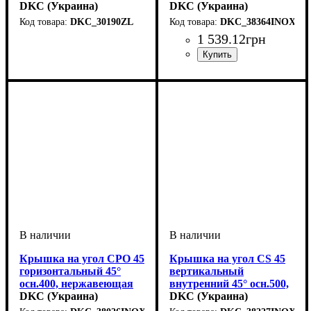
DKC (Украина)
DKC (Украина)
DKC_30190ZL
DKC_38364INOX
Устройство
Тип устройства
Покрытие
Высота, мм
Толщина стали, мм
: цинк-ламельное
: системные
: 100
: угол
: 1
1 539
.
12
грн
аксессуары
опорный
Устройство
Тип устройства
Покрытие
Высота, мм
Ширина, мм
Толщина стали, мм
Радиус изгиба, мм
: нержавеющая
: системные
: 15
: 150
: крышка
: 100
: 0,6
аксессуары
сталь
Крышка на угол CPO 45
Крышка на угол CS 45
горизонтальный 45°
вертикальный
осн.400, нержавеющая
внутренний 45° осн.500,
DKC (Украина)
нержавеющая
DKC (Украина)