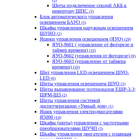
(3)
Щиты подключение секций АКБ к
инвертору ЩПС
(3)
Блок автоматического управления
освещением БАУО
(3)
Шкафы управления наружным освещением
ШУНО
(2)
Ящики управления освещением (ЯУО)
(29)
ЯУО-9601 ( управление от фотореле и
таймер времени)
(10)
ЯУО-9602 (управления от фотореле)
(9)
ЯУО-9603 (управление от таймера
времени)
(10)
Щит управления LED-освещением ЩУО-
LED
(6)
Щиты управления освещением ЩУО
(3)
Щиты выравнивание потенциалов ЕЩР-3-3;
ЩРМ-ШЗ
(2)
Щиты управления системой
диспетчеризации «Умный дом»
(1)
Ящик управления электродвигателями
Я5000
(14)
Шкафы (щиты) управления с частотными
преобразователями ШУЧП
(3)
Шкафы управления двигателем с плавным