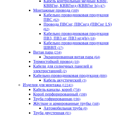
Кабель контрольный медный КВВГ,
КВВГнг, КВВГнгд (КВВГнг ls)
(47)
Монтажные провода
(169)
Кабельно проводниковая продукция
ПВС
(62)
Провода ПВСнг, ПВСнгд (ПВСнг LS)
(62)
Кабельно проводниковая продукция
ПВ3, ПВ3 нг, ПВ3 нгд(ls)
(18)
Кабельно проводниковая продукция
ШВВП
(27)
Витая пара
(234)
Экранированная витая пара
(64)
Термостойкий провод
(10)
Кабели для солнечных панелей и
электростанций
(2)
Кабельно-проводниковая продукция
(886)
Кабель акустический
(3)
Изделия для монтажа
(12241)
Кабель-каналы, короб
(758)
Короб перфорированный
(198)
Труба гофрированная
(196)
Жёсткие и армированные трубы
(348)
Автомобильная труба
(0)
Труба двустенная
(91)