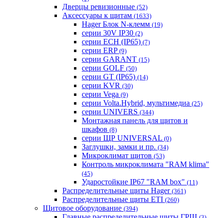
Дверцы ревизионные
(52)
Аксессуары к щитам
(1633)
Hager Блок N-клемм
(19)
серии 30V IP30
(2)
серии ECH (IP65)
(7)
серии ERP
(9)
серии GARANT
(15)
серии GOLF
(50)
серии GT (IP65)
(14)
серии KVR
(30)
серии Vega
(9)
серии Volta.Hybrid, мультимедиа
(25)
серии UNIVERS
(344)
Монтажная панель для щитов и
шкафов
(8)
серии ЩР UNIVERSAL
(0)
Заглушки, замки и пр.
(34)
Микроклимат щитов
(53)
Контроль микроклимата "RAM klima"
(45)
Ударостойкие IP67 "RAM box"
(11)
Распределительные щиты Hager
(361)
Распределительные щиты ETI
(260)
Щитовое оборудование
(394)
Главные распределительные щиты ГРЩ
(3)