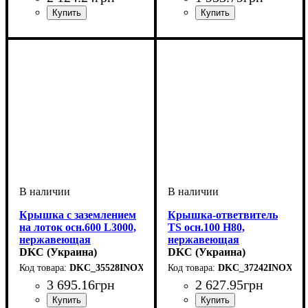
Устройство
Тип устройства
Покрытие
Высота, мм
Ширина, мм
Толщина стали, мм
Радиус изгиба, мм
Угол
: 90
: нержавеющая
: системные
: 15
: 500
: крышка
: 150
: 0,6
Устройство
Тип устройства
Покрытие
Высота, мм
Ширина, мм
Длина, мм
Толщина стали, мм
: нержавеющая
: 3000
: системные
: 15
: 300
: крышка
: 0,8
аксессуары
сталь
аксессуары
сталь
Крышка с заземлением
Крышка-ответвитель
на лоток осн.600 L3000,
TS осн.100 H80,
нержавеющая
нержавеющая
DKC (Украина)
DKC (Украина)
DKC_35528INOX
DKC_37242INOX
3 695
.
16
грн
2 627
.
95
грн