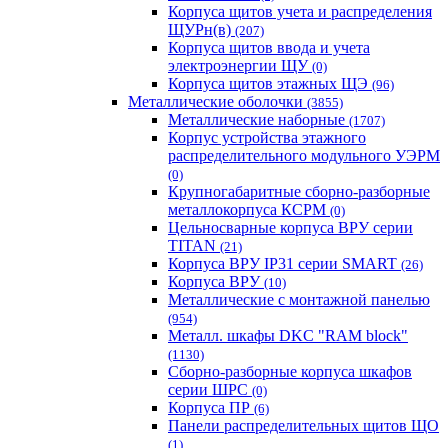
Корпуса щитов учета и распределения
ЩУРн(в)
(207)
Корпуса щитов ввода и учета
электроэнергии ЩУ
(0)
Корпуса щитов этажных ЩЭ
(96)
Металлические оболочки
(3855)
Металлические наборные
(1707)
Корпус устройства этажного
распределительного модульного УЭРМ
(0)
Крупногабаритные сборно-разборные
металлокорпуса КСРМ
(0)
Цельносварные корпуса ВРУ серии
TITAN
(21)
Корпуса ВРУ IP31 серии SMART
(26)
Корпуса ВРУ
(10)
Металлические с монтажной панелью
(954)
Металл. шкафы DKC "RAM block"
(1130)
Сборно-разборные корпуса шкафов
серии ШРС
(0)
Корпуса ПР
(6)
Панели распределительных щитов ЩО
(1)