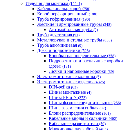
Изделия для монтажа
(12241)
Кабель-каналы, короб
(758)
Короб перфорированный
(198)
Труба гофрированная
(196)
Жёсткие и армированные трубы
(348)
Автомобильная труба
(0)
Труба двустенная
(91)
Металлорукав и стальные трубы
(836)
Труба алюминиевая
(0)
Дозы и подрозетники
(528)
Коробки распределительные
(358)
Подрозетники и распаячные коробки
(дозы)
(131)
Лючки и напольные коробки
(39)
Электромонтажные колонны
(6)
Электромонтажные изделия
(4325)
DIN-рейка
(63)
Шины монтажные
(4)
Шины PE и N
(272)
Шины фазные соединительные
(256)
Шина заземления гибкая
(37)
Блоки распределительные
(161)
Кабельные вводы и сальники
(402)
Кабельные разветвители
(59)
Маркировка для кабелей
(405)