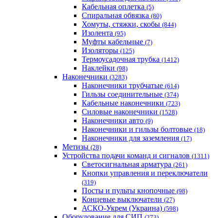
Кабельная оплетка
(5)
Спиральная обвязка
(80)
Хомуты, стяжки, скобы
(844)
Изолента
(95)
Муфты кабельные
(7)
Изоляторы
(125)
Термоусадочная трубка
(1412)
Наклейки
(98)
Наконечники
(3283)
Наконечники трубчатые
(614)
Гильзы соединительные
(374)
Кабельные наконечники
(723)
Силовые наконечники
(1528)
Наконечники авто
(9)
Наконечники и гильзы болтовые
(18)
Наконечники для заземления
(17)
Метизы
(28)
Устройства подачи команд и сигналов
(1311)
Светосигнальная арматура
(261)
Кнопки управления и переключатели
(319)
Посты и пульты кнопочные
(98)
Концевые выключатели
(27)
АСКО-Укрем (Украина)
(598)
Оборудование для СИП
(273)