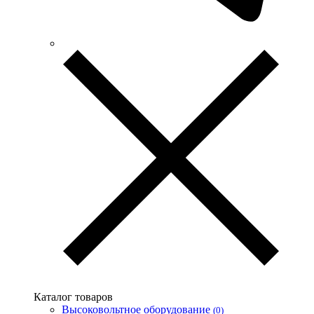
UEC (Украина)
UEK (Украина)
Vargo (Украина)
Vector VS
Vimar (Италия)
Volter (Украина)
Volterm (Украина)
Wago (Германия)
Wallbox (Испания)
WURTH (Германия)
Zubr (Украина)
АС Привод (Украина)
АСКО-УКРЕМ (Украина)
Билмакс
Запорожский завод цветных металлов (ЗЗЦМ)
Каблекс Одесса
Мегомметр (Украина)
Новатек-Электро (Украина)
Одескабель Одесский кабельный завод
Каталог товаров
Промфактор
Высоковольтное оборудование
(0)