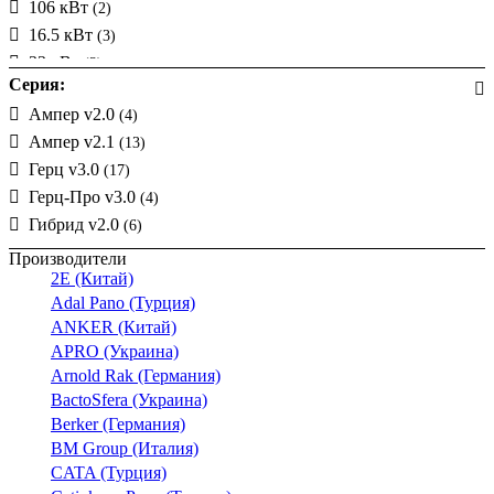
106 кВт
(2)
16.5 кВт
(3)
33 кВт
(3)
Серия:
41 кВт
(3)
Ампер v2.0
(4)
53 кВт
(3)
Ампер v2.1
(13)
83 кВт
(2)
Герц v3.0
(17)
66кВт
(1)
Герц-Про v3.0
(4)
Гибрид v2.0
(6)
Производители
2E (Китай)
Adal Pano (Турция)
ANKER (Китай)
APRO (Украина)
Arnold Rak (Германия)
BactoSfera (Украина)
Berker (Германия)
BM Group (Италия)
CATA (Турция)