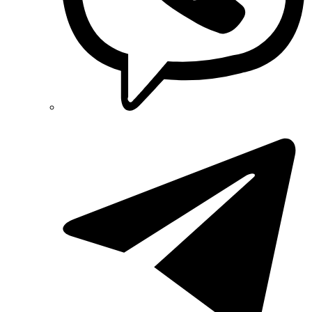
Raut (Украина)
Reliance (Украина)
REM POWER (Словения)
Schneider-Electric (Франция)
Selec (Индия)
SEZ (Словакия)
Siemens (Германия)
Smart-MAIC
Socomec (Франция)
SOFAR (Китай)
Sungrow (Китай)
TAB (Словения)
Takel (Украина)
Technoelectric (Италия)
Technosystems (Украина)
TEKPAN (Турция)
TeleTec (Украина)
TEM (Словения)
Tense (Турция)
Terneo (Украина)
Testboy (Германия)