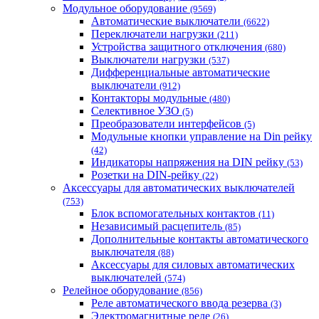
Термофит
Модульное оборудование
(9569)
Укрэнерго-Альянс (Украина)
Автоматические выключатели
(6622)
Переключатели нагрузки
(211)
Устройства защитного отключения
(680)
Выключатели нагрузки
(537)
Дифференциальные автоматические
выключатели
(912)
Контакторы модульные
(480)
Селективное УЗО
(5)
Преобразователи интерфейсов
(5)
Модульные кнопки управление на Din рейку
(42)
Индикаторы напряжения на DIN рейку
(53)
Розетки на DIN-рейку
(22)
Аксессуары для автоматических выключателей
(753)
Блок вспомогательных контактов
(11)
Независимый расцепитель
(85)
Дополнительные контакты автоматического
выключателя
(88)
Аксессуары для силовых автоматических
выключателей
(574)
Релейное оборудование
(856)
Реле автоматического ввода резерва
(3)
Электромагнитные реле
(26)