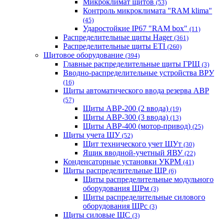
Микроклимат щитов
(53)
Контроль микроклимата "RAM klima"
(45)
Ударостойкие IP67 "RAM box"
(11)
Распределительные щиты Hager
(361)
Распределительные щиты ETI
(260)
Щитовое оборудование
(394)
Главные распределительные щиты ГРЩ
(3)
Вводно-распределительные устройства ВРУ
(16)
Щиты автоматического ввода резерва АВР
(57)
Щиты АВР-200 (2 ввода)
(19)
Щиты АВР-300 (3 ввода)
(13)
Щиты АВР-400 (мотор-привод)
(25)
Щиты учета ЩУ
(52)
Щит технического учет ЩУт
(30)
Ящик вводной-учетный ЯВУ
(22)
Конденсаторные установки УКРМ
(41)
Щиты распределительные ЩР
(6)
Щиты распределительные модульного
оборудования ЩРм
(3)
Щиты распределительные силового
оборудования ЩРс
(3)
Щиты силовые ЩС
(3)