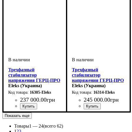
Трехфазный
Трехфазный
стабилизатор
стабилизатор
напряжения ГЕРЦ-ПРО
напряжения ГЕРЦ-ПРО
У 16-3/160 v3.0
Eleks (Украина)
У 36-3/125 v3.0
Eleks (Украина)
16305-Eleks
16314-Eleks
237 000
.
00
грн
245 000
.
00
грн
Количество фаз
Мощность
Вес, кг
Серия
: Герц-Про v3.0
: 265
: 106 кВт
:
Количество фаз
Мощность
Вес, кг
Серия
: Герц-Про v3.0
: 250
: 83 кВт
:
Показать еще
трехфазный
трехфазный
Товары
1 —
24
(всего 62)
1
2
3