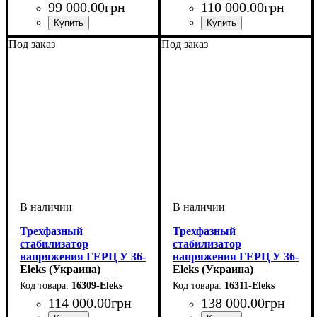
99 000
.
00
грн
110 000
.
00
грн
Количество фаз
Мощность
Вес, кг
Серия
: Герц v3.0
: 75
: 27кВт
:
Количество фаз
Мощность
Вес, кг
Серия
: Герц v3.0
: 86
: 41 кВт
:
Под заказ
Под заказ
трехфазный
трехфазный
Трехфазный
Трехфазный
стабилизатор
стабилизатор
напряжения ГЕРЦ У 36-
напряжения ГЕРЦ У 36-
3/50 v3.0
Eleks (Украина)
3/63 v3.0
Eleks (Украина)
16309-Eleks
16311-Eleks
114 000
.
00
грн
138 000
.
00
грн