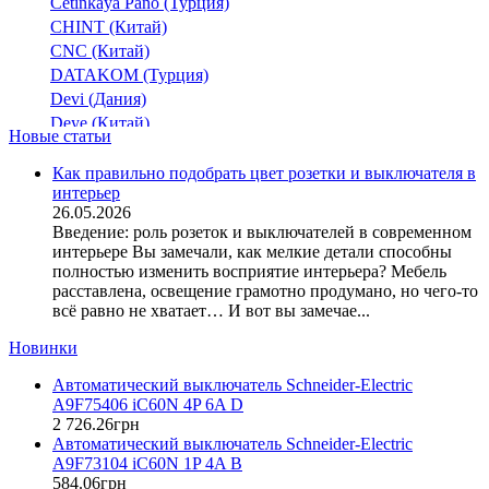
Cetinkaya Pano (Турция)
CHINT (Китай)
CNC (Китай)
DATAKOM (Турция)
Devi (Дания)
Deye (Китай)
Новые статьи
DigiTop (Украина)
DKC (Украина)
Как правильно подобрать цвет розетки и выключателя в
интерьер
Dyness (Китай)
26.05.2026
E.NEXT (Украина)
Введение: роль розеток и выключателей в современном
EAE Electric
интерьере Вы замечали, как мелкие детали способны
Eastron (Китай)
полностью изменить восприятие интерьера? Мебель
Eaton (США)
расставлена, освещение грамотно продумано, но чего-то
всё равно не хватает… И вот вы замечае...
ElectrO (Украина)
Eleks (Украина)
Новинки
Entes (Турция)
Автоматический выключатель Schneider-Electric
EON (Таиланд)
A9F75406 iC60N 4P 6A D
ETI (Словения)
2 726
.
26
грн
ETREL (Словения)
Автоматический выключатель Schneider-Electric
Evrosvet (Украина)
A9F73104 iC60N 1P 4A B
Extherm (Германия)
584
.
06
грн