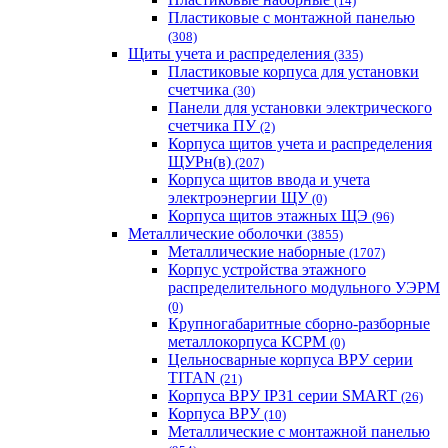
(14)
Пластиковые с монтажной панелью
(308)
Щиты учета и распределения
(335)
Пластиковые корпуса для установки
счетчика
(30)
Панели для установки электрического
счетчика ПУ
(2)
Корпуса щитов учета и распределения
ЩУРн(в)
(207)
Корпуса щитов ввода и учета
электроэнергии ЩУ
(0)
Корпуса щитов этажных ЩЭ
(96)
Металлические оболочки
(3855)
Металлические наборные
(1707)
Корпус устройства этажного
распределительного модульного УЭРМ
(0)
Крупногабаритные сборно-разборные
металлокорпуса КСРМ
(0)
Цельносварные корпуса ВРУ серии
TITAN
(21)
Корпуса ВРУ IP31 серии SMART
(26)
Корпуса ВРУ
(10)
Металлические с монтажной панелью