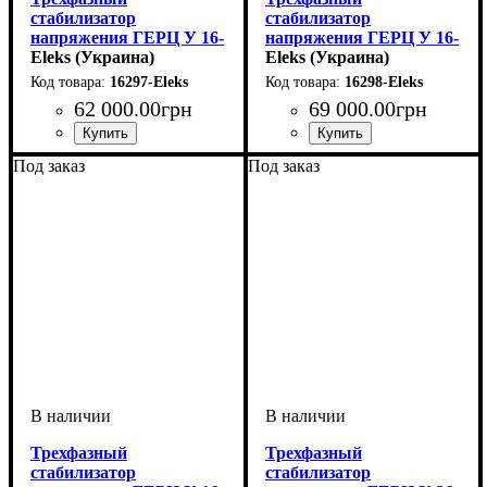
стабилизатор
стабилизатор
напряжения ГЕРЦ У 16-
напряжения ГЕРЦ У 16-
3/25 v3.0
Eleks (Украина)
3/32 v3.0
Eleks (Украина)
16297-Eleks
16298-Eleks
62 000
.
00
грн
69 000
.
00
грн
Количество фаз
Мощность
Вес, кг
: 75
: 16.5 кВт
:
Количество фаз
Мощность
Вес, кг
Серия
: Герц v3.0
: 75
: 22кВт
:
Под заказ
Под заказ
трехфазный
трехфазный
Трехфазный
Трехфазный
стабилизатор
стабилизатор