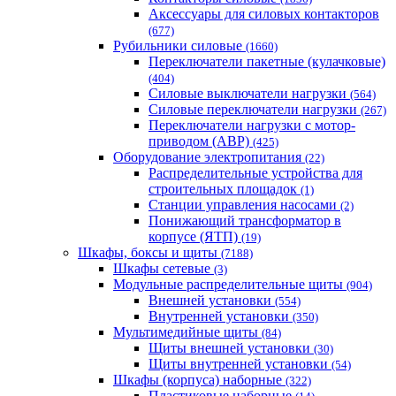
Аксессуары для силовых контакторов
(677)
Рубильники силовые
(1660)
Переключатели пакетные (кулачковые)
(404)
Силовые выключатели нагрузки
(564)
Cиловые переключатели нагрузки
(267)
Переключатели нагрузки с мотор-
приводом (АВР)
(425)
Оборудование электропитания
(22)
Распределительные устройства для
строительных площадок
(1)
Станции управления насосами
(2)
Понижающий трансформатор в
корпусе (ЯТП)
(19)
Шкафы, боксы и щиты
(7188)
Шкафы сетевые
(3)
Модульные распределительные щиты
(904)
Внешней установки
(554)
Внутренней установки
(350)
Мультимедийные щиты
(84)
Щиты внешней установки
(30)
Щиты внутренней установки
(54)
Шкафы (корпуса) наборные
(322)
Пластиковые наборные