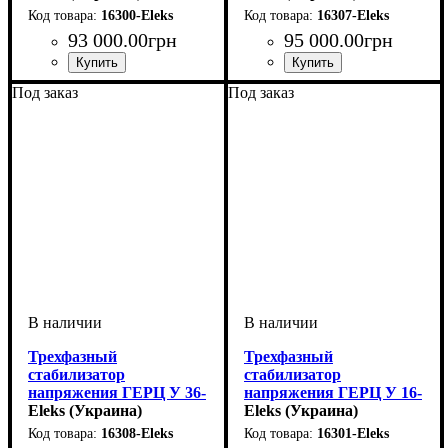
16300-Eleks
16307-Eleks
93 000
.
00
грн
95 000
.
00
грн
Количество фаз
Мощность
Вес, кг
Серия
: Герц v3.0
: 77
: 33 кВт
:
Количество фаз
Мощность
Вес, кг
Серия
: Герц v3.0
: 75
: 22кВт
:
Под заказ
Под заказ
трехфазный
трехфазный
Трехфазный
Трехфазный
стабилизатор
стабилизатор
напряжения ГЕРЦ У 36-
напряжения ГЕРЦ У 16-
3/40 v3.0
Eleks (Украина)
3/63 v3.0
Eleks (Украина)
16308-Eleks
16301-Eleks