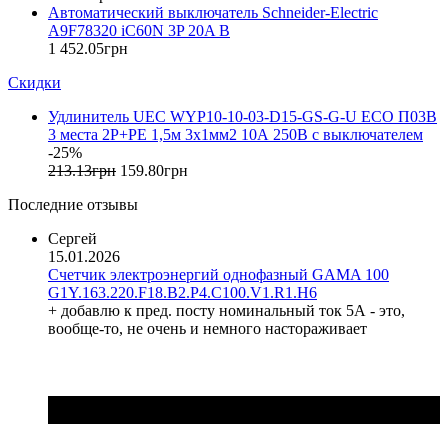
Автоматический выключатель Schneider-Electric
F&F (Польша)
A9F78320 iC60N 3P 20A B
FRER (Италия)
1 452
.
05
грн
FS (Украина)
Скидки
Galkat (Украина)
GAMA (Украина)
Удлинитель UEC WYP10-10-03-D15-GS-G-U ECO П03В
GENERICA (Китай)
3 места 2P+PE 1,5м 3х1мм2 10А 250В с выключателем
Gewiss (Италия)
-25%
Ginlong Solis (Китай)
213
.
13
грн
159
.
80
грн
GreenVision (Китай)
Последние отзывы
Hager (Германия)
Haupa (Германия)
Сергей
15.01.2026
HD Hyundai Electric (Корея)
Счетчик электроэнергий однофазный GAMA 100
Hemstedt (Германия)
G1Y.163.220.F18.B2.P4.C100.V1.R1.H6
Horoz Electric (Турция)
+ добавлю к пред. посту номинальный ток 5А - это,
Huawei (Китай)
вообще-то, не очень и немного настораживает
IME (Италия)
Install Group (Украина)
IPmall (Украина)
JA SOLAR (Китай)
Jokari (Германия)