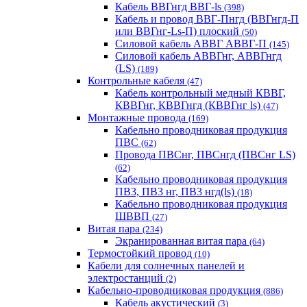
Кабель ВВГнгд ВВГ-ls
(398)
Кабель и провод ВВГ-Пнгд (ВВГнгд-П
или ВВГнг-Ls-П) плоский
(50)
Силовой кабель АВВГ АВВГ-П
(145)
Силовой кабель АВВГнг, АВВГнгд
(LS)
(189)
Контрольные кабеля
(47)
Кабель контрольный медный КВВГ,
КВВГнг, КВВГнгд (КВВГнг ls)
(47)
Монтажные провода
(169)
Кабельно проводниковая продукция
ПВС
(62)
Провода ПВСнг, ПВСнгд (ПВСнг LS)
(62)
Кабельно проводниковая продукция
ПВ3, ПВ3 нг, ПВ3 нгд(ls)
(18)
Кабельно проводниковая продукция
ШВВП
(27)
Витая пара
(234)
Экранированная витая пара
(64)
Термостойкий провод
(10)
Кабели для солнечных панелей и
электростанций
(2)
Кабельно-проводниковая продукция
(886)
Кабель акустический
(3)