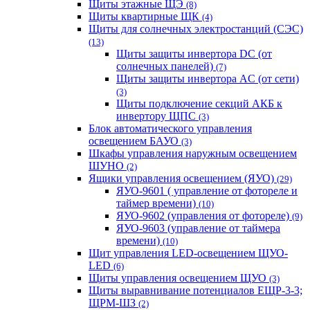
Щиты этажные ЩЭ
(8)
Щиты квартирные ЩК
(4)
Щиты для солнечных электростанций (СЭС)
(13)
Щиты защиты инвертора DC (от
солнечных панелей)
(7)
Щиты защиты инвертора AC (от сети)
(3)
Щиты подключение секций АКБ к
инвертору ЩПС
(3)
Блок автоматического управления
освещением БАУО
(3)
Шкафы управления наружным освещением
ШУНО
(2)
Ящики управления освещением (ЯУО)
(29)
ЯУО-9601 ( управление от фотореле и
таймер времени)
(10)
ЯУО-9602 (управления от фотореле)
(9)
ЯУО-9603 (управление от таймера
времени)
(10)
Щит управления LED-освещением ЩУО-
LED
(6)
Щиты управления освещением ЩУО
(3)
Щиты выравнивание потенциалов ЕЩР-3-3;
ЩРМ-ШЗ
(2)