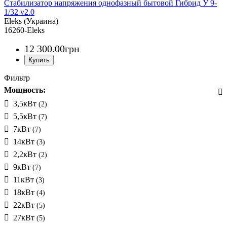
Стабилизатор напряжения однофазный бытовой Гибрид У 9-
1/32 v2.0
Eleks (Украина)
16260-Eleks
12 300
.
00
грн
Фильтр
Мощность:
3,5кВт
(2)
5,5кВт
(7)
7кВт
(7)
14кВт
(3)
2,2кВт
(2)
9кВт
(7)
11кВт
(3)
18кВт
(4)
22кВт
(5)
27кВт
(5)