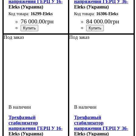
напряжения ГЕРЦ У 16-
напряжения ГЕРЦ У 36-
3/40 v3.0
Eleks (Украина)
3/25 v3.0
Eleks (Украина)
16299-Eleks
16306-Eleks
76 000
.
00
грн
84 000
.
00
грн
Количество фаз
Мощность
Вес, кг
Серия
: Герц v3.0
: 77
: 27кВт
:
Количество фаз
Мощность
Вес, кг
Серия
: Герц v3.0
: 75
: 16.5 кВт
:
Под заказ
Под заказ
трехфазный
трехфазный
Трехфазный
Трехфазный
стабилизатор
стабилизатор
напряжения ГЕРЦ У 16-
напряжения ГЕРЦ У 36-
3/50 v3.0
Eleks (Украина)
3/32 v3.0
Eleks (Украина)