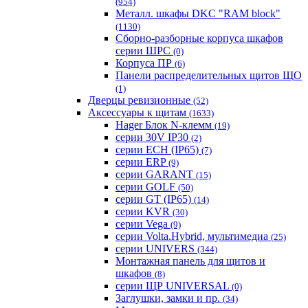
(954)
Металл. шкафы DKC "RAM block"
(1130)
Сборно-разборные корпуса шкафов
серии ШРС
(0)
Корпуса ПР
(6)
Панели распределительных щитов ЩО
(1)
Дверцы ревизионные
(52)
Аксессуары к щитам
(1633)
Hager Блок N-клемм
(19)
серии 30V IP30
(2)
серии ECH (IP65)
(7)
серии ERP
(9)
серии GARANT
(15)
серии GOLF
(50)
серии GT (IP65)
(14)
серии KVR
(30)
серии Vega
(9)
серии Volta.Hybrid, мультимедиа
(25)
серии UNIVERS
(344)
Монтажная панель для щитов и
шкафов
(8)
серии ЩР UNIVERSAL
(0)
Заглушки, замки и пр.
(34)