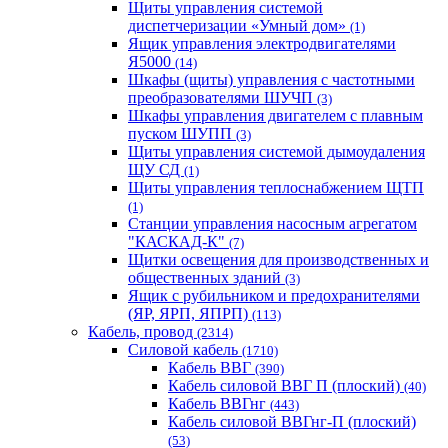
Щиты управления системой
диспетчеризации «Умный дом»
(1)
Ящик управления электродвигателями
Я5000
(14)
Шкафы (щиты) управления с частотными
преобразователями ШУЧП
(3)
Шкафы управления двигателем с плавным
пуском ШУПП
(3)
Щиты управления системой дымоудаления
ЩУ СД
(1)
Щиты управления теплоснабжением ЩТП
(1)
Станции управления насосным агрегатом
"КАСКАД-К"
(7)
Щитки освещения для производственных и
общественных зданий
(3)
Ящик с рубильником и предохранителями
(ЯР, ЯРП, ЯПРП)
(113)
Кабель, провод
(2314)
Силовой кабель
(1710)
Кабель ВВГ
(390)
Кабель силовой ВВГ П (плоский)
(40)
Кабель ВВГнг
(443)
Кабель силовой ВВГнг-П (плоский)
(53)