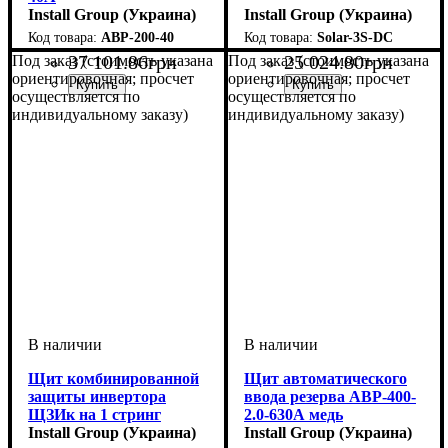
Install Group (Украина)
Install Group (Украина)
АВР-200-40
Solar-3S-DC
37 101
.
86
грн
25 024
.
80
грн
Под заказ (стоимость указана
Под заказ (стоимость указана
ориентировочная; просчет
ориентировочная; просчет
осуществляется по
осуществляется по
индивидуальному заказу)
индивидуальному заказу)
Щит комбинированной
Щит автоматического
защиты инвертора
ввода резерва АВР-400-
ЩЗИк на 1 стринг
2.0-630А медь
DC+АС
Install Group (Украина)
Install Group (Украина)