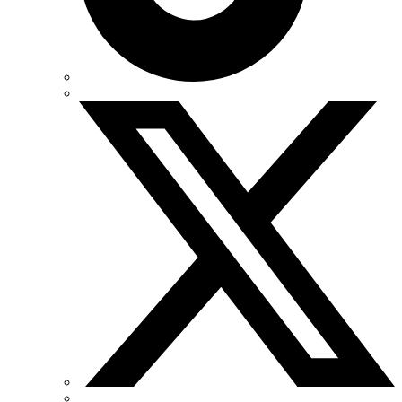
Одескабель Одесский кабельный завод
Промфактор
Термофит
Укрэнерго-Альянс (Украина)