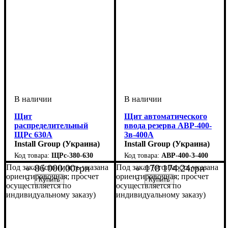
Щит
Щит автоматического
распределительный
ввода резерва АВР-400-
ЩРс 630А
3в-400А
Install Group (Украина)
Install Group (Украина)
ЩРс-380-630
АВР-400-3-400
86 000
.
00
грн
178 174
.
24
грн
Под заказ (стоимость указана
Под заказ (стоимость указана
ориентировочная; просчет
ориентировочная; просчет
осуществляется по
осуществляется по
индивидуальному заказу)
индивидуальному заказу)