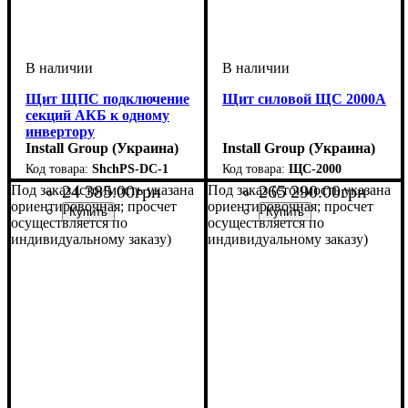
Щит ЩПС подключение
Щит силовой ЩС 2000А
секций АКБ к одному
инвертору
Install Group (Украина)
Install Group (Украина)
ShchPS-DC-1
ЩС-2000
24 385
.
00
грн
265 290
.
00
грн
Под заказ (стоимость указана
Под заказ (стоимость указана
ориентировочная; просчет
ориентировочная; просчет
осуществляется по
осуществляется по
индивидуальному заказу)
индивидуальному заказу)