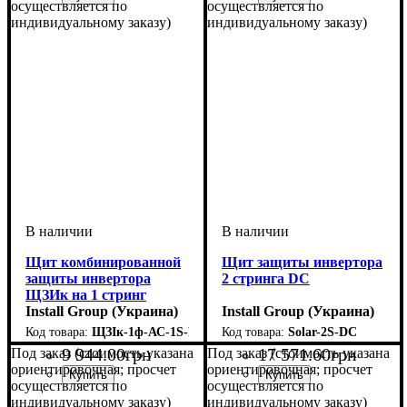
осуществляется по
осуществляется по
индивидуальному заказу)
индивидуальному заказу)
Щит комбинированной
Щит защиты инвертора
защиты инвертора
2 стринга DC
ЩЗИк на 1 стринг
DC+АС
Install Group (Украина)
Install Group (Украина)
ЩЗІк-1ф-АС-1S-DC
Solar-2S-DC
9 944
.
00
грн
17 571
.
60
грн
Под заказ (стоимость указана
Под заказ (стоимость указана
ориентировочная; просчет
ориентировочная; просчет
осуществляется по
осуществляется по
индивидуальному заказу)
индивидуальному заказу)