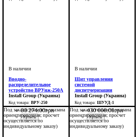
Вводно-
Щит управления
распределительное
системой
устройство ВРУнж-250А
диспетчеризации
Install Group (Украина)
«Умный дом»
Install Group (Украина)
ВРУ-250
ШУУД-1
80 274
.
00
грн
430 000
.
00
грн
Под заказ (стоимость указана
Под заказ (стоимость указана
ориентировочная; просчет
ориентировочная; просчет
осуществляется по
осуществляется по
индивидуальному заказу)
индивидуальному заказу)