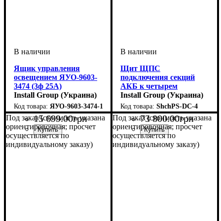
Ящик управления
Щит ЩПС
освещением ЯУО-9603-
подключения секций
3474 (3ф 25А)
АКБ к четырем
Install Group (Украина)
инверторам
Install Group (Украина)
ЯУО-9603-3474-1
ShchPS-DC-4
15 699
.
00
грн
73 800
.
00
грн
Под заказ (стоимость указана
Под заказ (стоимость указана
ориентировочная; просчет
ориентировочная; просчет
осуществляется по
осуществляется по
индивидуальному заказу)
индивидуальному заказу)