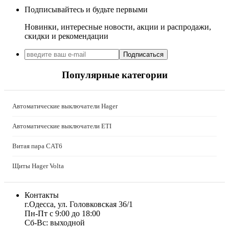
JA SOLAR (Китай)
Подписывайтесь и будьте первыми
Jokari (Германия)
Новинки, интересные новости, акции и распродажи,
Kanlux
скидки и рекомендации
Katko (Финляндия)
KNIPEX (Чехия)
Подписаться
Kolarz (Австрия)
Популярные категории
Kopos (Чехия)
Legrand (Франция)
LogicPower (Украина)
Автоматические выключатели Hager
LuxPower (Китай)
Massive (Бельгия)
Автоматические выключатели ETI
MAXUS (Китай)
Mersen (Франция)
Витая пара CAT6
NIK (Украина)
NOARK
Щиты Hager Volta
Onka (Турция)
OZKA (Украина)
Контакты
Phoenix Contact (Германия)
г.Одесса, ул. Головковская 36/1
Plank Electrotechnic (Украина)
Пн-Пт с 9:00 до 18:00
Pro'sKit (Тайвань)
Сб-Вс: выходной