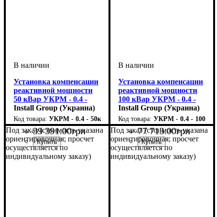
Установка компенсации
Установка компенсации
реактивной мощности
реактивной мощности
50 кВар УКРМ - 0.4 -
100 кВар УКРМ - 0.4 -
50кВар - 3 - 10 УЗ
Install Group (Украина)
100кВар - 6 - 5 УЗ
Install Group (Украина)
УКРМ - 0.4 - 50кВар - 3 - 10 УЗ
УКРМ - 0.4 - 100кВар
39 391
.
00
грн
77 713
.
00
грн
Под заказ (стоимость указана
Под заказ (стоимость указана
ориентировочная; просчет
ориентировочная; просчет
осуществляется по
осуществляется по
индивидуальному заказу)
индивидуальному заказу)