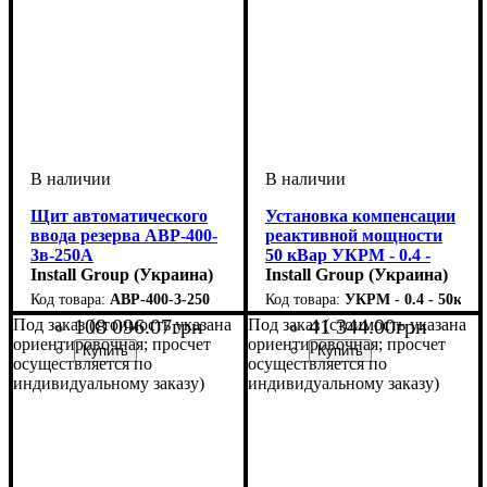
Щит автоматического
Установка компенсации
ввода резерва АВР-400-
реактивной мощности
3в-250А
50 кВар УКРМ - 0.4 -
Install Group (Украина)
50кВар - 5 - 5 УЗ
Install Group (Украина)
АВР-400-3-250
УКРМ - 0.4 - 50кВар 
108 096
.
07
грн
41 344
.
00
грн
Под заказ (стоимость указана
Под заказ (стоимость указана
ориентировочная; просчет
ориентировочная; просчет
осуществляется по
осуществляется по
индивидуальному заказу)
индивидуальному заказу)