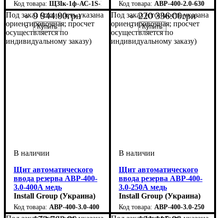
ЩЗІк-1ф-АС-1S-DC
АВР-400-2.0-630
9 944
.
00
грн
220 336
.
00
грн
Под заказ (стоимость указана
Под заказ (стоимость указана
ориентировочная; просчет
ориентировочная; просчет
осуществляется по
осуществляется по
индивидуальному заказу)
индивидуальному заказу)
Щит автоматического
Щит автоматического
ввода резерва АВР-400-
ввода резерва АВР-400-
3.0-400А медь
3.0-250А медь
Install Group (Украина)
Install Group (Украина)
АВР-400-3.0-400
АВР-400-3.0-250