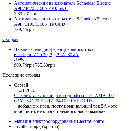
ETREL (Словения)
Автоматический выключатель Schneider-Electric
Evrosvet (Украина)
A9F74470 iC60N 4P 0,5A C
Extherm (Германия)
5 396
.
35
грн
Автоматический выключатель Schneider-Electric
F&F (Польша)
A9F75106 iC60N 1P 6A D
FRER (Италия)
739
.
44
грн
FS (Украина)
Скидки
Galkat (Украина)
GAMA (Украина)
Выключатель дифференциального тока
GENERICA (Китай)
e.rccb.pro.2.25.30, 2р, 25А, 30мА
Gewiss (Италия)
-15%
Ginlong Solis (Китай)
900
.
74
грн
765
.
63
грн
GreenVision (Китай)
Последние отзывы
Hager (Германия)
Haupa (Германия)
Сергей
15.01.2026
HD Hyundai Electric (Корея)
Счетчик электроэнергий однофазный GAMA 100
Hemstedt (Германия)
G1Y.163.220.F18.B2.P4.C100.V1.R1.H6
Horoz Electric (Турция)
+ добавлю к пред. посту номинальный ток 5А - это,
Huawei (Китай)
вообще-то, не очень и немного настораживает
IME (Италия)
Магазин электрооборудования ElectroControl
Install Group (Украина)
Install Group (Украина)
IPmall (Украина)