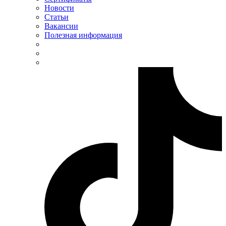
Tense (Турция)
Новости
Terneo (Украина)
Статьи
Testboy (Германия)
Вакансии
UEC (Украина)
Полезная информация
UEK (Украина)
Vargo (Украина)
Vector VS
Vimar (Италия)
Volter (Украина)
Volterm (Украина)
Wago (Германия)
Wallbox (Испания)
WURTH (Германия)
Zubr (Украина)
АС Привод (Украина)
АСКО-УКРЕМ (Украина)
Билмакс
Запорожский завод цветных металлов (ЗЗЦМ)
Каблекс Одесса
Мегомметр (Украина)
Новатек-Электро (Украина)