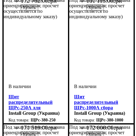
172 762
.
00
грн
101 115
.
00
грн
Под заказ (стоимость указана
Под заказ (стоимость указана
ориентировочная; просчет
ориентировочная; просчет
осуществляется по
осуществляется по
индивидуальному заказу)
индивидуальному заказу)
Щит
Щит
распределительный
распределительный
ЩРс-250А для
ЩРс-1000А сбора
инверторных систем
Install Group (Украина)
мощности от
Install Group (Украина)
инверторов
ЩРс-380-250
ЩРс-380-1000
171 519
.
00
грн
172 000
.
00
грн
Под заказ (стоимость указана
Под заказ (стоимость указана
ориентировочная; просчет
ориентировочная; просчет