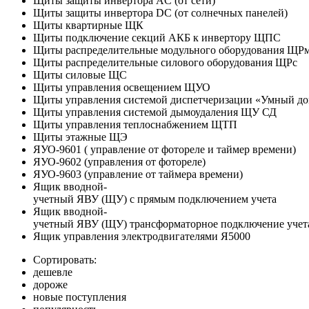
Щиты защиты инвертора AC (от сети)
Щиты защиты инвертора DC (от солнечных панелей)
Щиты квартирные ЩК
Щиты подключение секций АКБ к инвертору ЩПС
Щиты распределительные модульного оборудования ЩР
Щиты распределительные силового оборудования ЩРс
Щиты силовые ЩС
Щиты управления освещением ЩУО
Щиты управления системой диспетчеризации «Умный д
Щиты управления системой дымоудаления ЩУ СД
Щиты управления теплоснабжением ЩТП
Щиты этажные ЩЭ
ЯУО-9601 ( управление от фотореле и таймер времени)
ЯУО-9602 (управления от фотореле)
ЯУО-9603 (управление от таймера времени)
Ящик вводной-
учетный ЯВУ (ЩУ) с прямым подключением учета
Ящик вводной-
учетный ЯВУ (ЩУ) трансформаторное подключение учет
Ящик управления электродвигателями Я5000
Сортировать:
дешевле
дороже
новые поступления