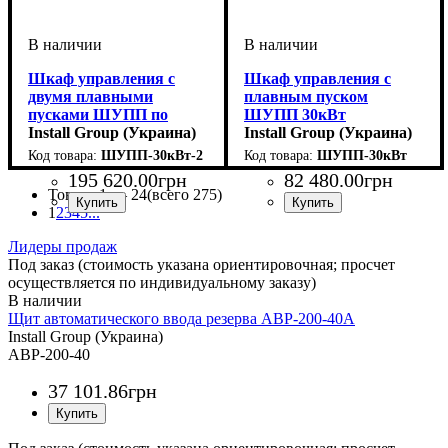
Шкаф управления с
Шкаф управления с
двумя плавными
плавным пуском
пусками ШУПП по
ШУПП 30кВт
30кВт
Install Group (Украина)
Install Group (Украина)
ШУПП-30кВт-2
ШУПП-30кВт
195 620
.
00
грн
82 480
.
00
грн
Товары
1 —
24
(всего 275)
1
2
3
4
5
...
Лидеры продаж
Под заказ (стоимость указана ориентировочная; просчет
осуществляется по индивидуальному заказу)
Щит автоматического ввода резерва АВР-200-40А
Install Group (Украина)
АВР-200-40
37 101
.
86
грн