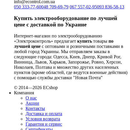
info@econtrol.com.ua
PYLONTECH (Китай)
050 333-77-60
048 709-69-79
067 557-02-95
093 836-58-13
Radpol (Польша)
Raut (Украина)
Купить электрооборудование по лучшей
Reliance (Украина)
цене с доставкой по Украине
REM POWER (Словения)
Schneider-Electric (Франция)
Интернет-магазин по электрооборудованию
Selec (Индия)
«Электроконтроль» предлагает
купить
товары
по
лучшей цене
с оптовыми и розничными поставками в
SEZ (Словакия)
любой город Украины. Мы отправляем заказы в
Siemens (Германия)
следующие города: Одесса, Киев, Днепр, Кривой Рог,
Smart-MAIC
Винница, Львов, Харьков, Запорожье, Ровно, Херсон,
Socomec (Франция)
Николаев, Полтава и множество других населенных
пунктов (кроме областей, где ведутся военные действия)
SOFAR (Китай)
с помощью службы доставки "Новая Почта"
Sungrow (Китай)
TAB (Словения)
© 2014—2026 ECshop
Takel (Украина)
Компания
О нас
Technoelectric (Италия)
Акции
Technosystems (Украина)
Контакты
TEKPAN (Турция)
Доставка и оплата
TeleTec (Украина)
Условия возврата
TEM (Словения)
Гарантия и сервис
Сертификаты