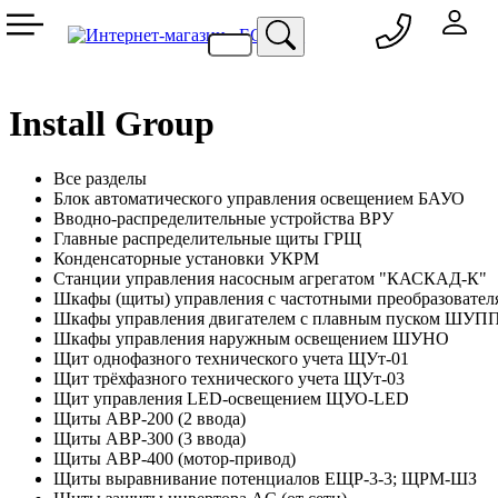
050 333-77-60
048 709-69-79
067 557-02-95
093 836-58-13
Install Group
Все разделы
Блок автоматического управления освещением БАУО
Вводно-распределительные устройства ВРУ
Главные распределительные щиты ГРЩ
Конденсаторные установки УКРМ
Станции управления насосным агрегатом "КАСКАД-К"
Шкафы (щиты) управления с частотными преобразоват
Шкафы управления двигателем с плавным пуском ШУП
Шкафы управления наружным освещением ШУНО
Щит однофазного технического учета ЩУт-01
Щит трёхфазного технического учета ЩУт-03
Щит управления LED-освещением ЩУО-LED
Щиты АВР-200 (2 ввода)
Щиты АВР-300 (3 ввода)
Щиты АВР-400 (мотор-привод)
Щиты выравнивание потенциалов ЕЩР-3-3; ЩРМ-ШЗ