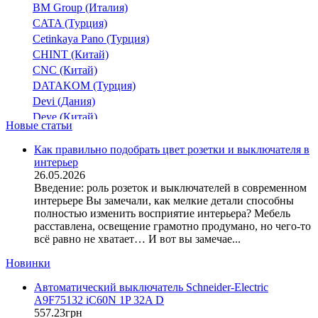
BM Group (Италия)
CATA (Турция)
Cetinkaya Pano (Турция)
CHINT (Китай)
CNC (Китай)
DATAKOM (Турция)
Devi (Дания)
Deye (Китай)
Новые статьи
DigiTop (Украина)
DKC (Украина)
Как правильно подобрать цвет розетки и выключателя в
интерьер
Dyness (Китай)
26.05.2026
E.NEXT (Украина)
Введение: роль розеток и выключателей в современном
EAE Electric
интерьере Вы замечали, как мелкие детали способны
Eastron (Китай)
полностью изменить восприятие интерьера? Мебель
Eaton (США)
расставлена, освещение грамотно продумано, но чего-то
всё равно не хватает… И вот вы замечае...
ElectrO (Украина)
Eleks (Украина)
Новинки
Entes (Турция)
Автоматический выключатель Schneider-Electric
EON (Таиланд)
A9F75132 iC60N 1P 32A D
ETI (Словения)
557
.
23
грн