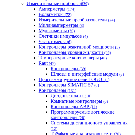
Измерительные приборы
(839)
Амперметры
(174)
Вольтметры
(72)
Измерительные преобразователи
(24)
Миллиамперметры
(3)
Мультиметры
(30)
Счетчики импульсов
(4)
Частотомеры
(6)
Контроллеры реактивной мощности
(5)
Контроллеры уровня жидкости
(46)
Температурные контроллеры
(40)
Raut
(47)
Контроллеры
(39)
Шлюзы и интерфейсные модули
(8)
Программируемое реле LOGO!
(1)
Контроллеры SIMATIC S7
(0)
Контроллеры
(131)
Диодные платы
(10)
Комнатные контроллеры
(0)
Контроллеры АВР
(11)
Программируемые логические
контроллеры
(28)
Системы дистанционого управления
(12)
Трёхфазные анализаторы сети
(70)