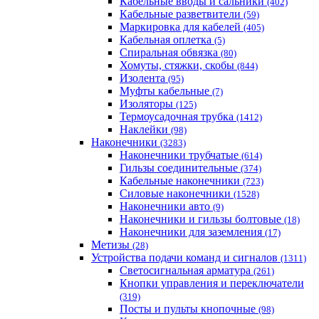
Кабельные вводы и сальники
(402)
Кабельные разветвители
(59)
Маркировка для кабелей
(405)
Кабельная оплетка
(5)
Спиральная обвязка
(80)
Хомуты, стяжки, скобы
(844)
Изолента
(95)
Муфты кабельные
(7)
Изоляторы
(125)
Термоусадочная трубка
(1412)
Наклейки
(98)
Наконечники
(3283)
Наконечники трубчатые
(614)
Гильзы соединительные
(374)
Кабельные наконечники
(723)
Силовые наконечники
(1528)
Наконечники авто
(9)
Наконечники и гильзы болтовые
(18)
Наконечники для заземления
(17)
Метизы
(28)
Устройства подачи команд и сигналов
(1311)
Светосигнальная арматура
(261)
Кнопки управления и переключатели
(319)
Посты и пульты кнопочные
(98)