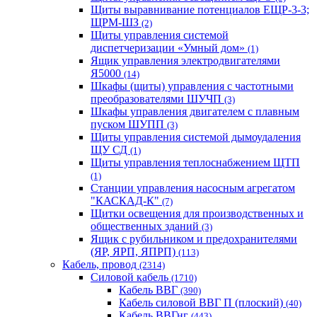
Щиты выравнивание потенциалов ЕЩР-3-3;
ЩРМ-ШЗ
(2)
Щиты управления системой
диспетчеризации «Умный дом»
(1)
Ящик управления электродвигателями
Я5000
(14)
Шкафы (щиты) управления с частотными
преобразователями ШУЧП
(3)
Шкафы управления двигателем с плавным
пуском ШУПП
(3)
Щиты управления системой дымоудаления
ЩУ СД
(1)
Щиты управления теплоснабжением ЩТП
(1)
Станции управления насосным агрегатом
"КАСКАД-К"
(7)
Щитки освещения для производственных и
общественных зданий
(3)
Ящик с рубильником и предохранителями
(ЯР, ЯРП, ЯПРП)
(113)
Кабель, провод
(2314)
Силовой кабель
(1710)
Кабель ВВГ
(390)
Кабель силовой ВВГ П (плоский)
(40)
Кабель ВВГнг
(443)