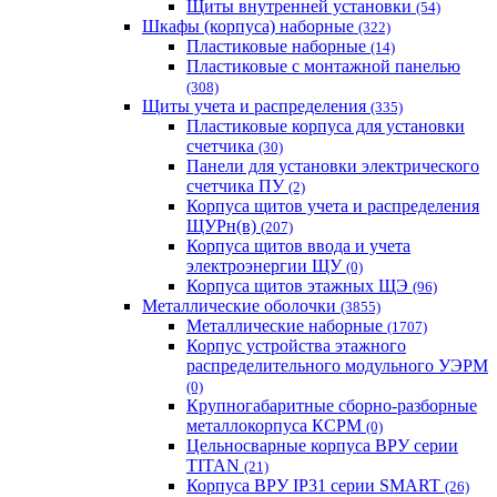
Щиты внутренней установки
(54)
Шкафы (корпуса) наборные
(322)
Пластиковые наборные
(14)
Пластиковые с монтажной панелью
(308)
Щиты учета и распределения
(335)
Пластиковые корпуса для установки
счетчика
(30)
Панели для установки электрического
счетчика ПУ
(2)
Корпуса щитов учета и распределения
ЩУРн(в)
(207)
Корпуса щитов ввода и учета
электроэнергии ЩУ
(0)
Корпуса щитов этажных ЩЭ
(96)
Металлические оболочки
(3855)
Металлические наборные
(1707)
Корпус устройства этажного
распределительного модульного УЭРМ
(0)
Крупногабаритные сборно-разборные
металлокорпуса КСРМ
(0)
Цельносварные корпуса ВРУ серии
TITAN
(21)
Корпуса ВРУ IP31 серии SMART
(26)