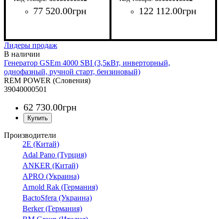
бензиновый)
77 520
.
00
грн
122 112
.
00
грн
Лидеры продаж
Генератор GSEm 4000 SBI (3,5кВт, инверторный,
однофазный, ручной старт, бензиновый)
REM POWER (Словения)
39040000501
62 730
.
00
грн
Производители
2E (Китай)
Adal Pano (Турция)
ANKER (Китай)
APRO (Украина)
Arnold Rak (Германия)
BactoSfera (Украина)
Berker (Германия)