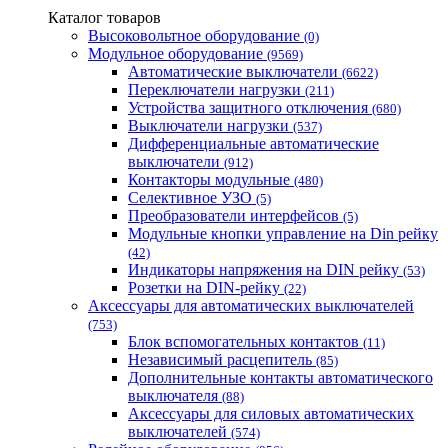
Одескабель Одесский кабельный завод
Каталог товаров
Промфактор
Высоковольтное оборудование
(0)
Термофит
Модульное оборудование
(9569)
Укрэнерго-Альянс (Украина)
Автоматические выключатели
(6622)
Переключатели нагрузки
(211)
Устройства защитного отключения
(680)
Выключатели нагрузки
(537)
Дифференциальные автоматические
выключатели
(912)
Контакторы модульные
(480)
Селективное УЗО
(5)
Преобразователи интерфейсов
(5)
Модульные кнопки управление на Din рейку
(42)
Индикаторы напряжения на DIN рейку
(53)
Розетки на DIN-рейку
(22)
Аксессуары для автоматических выключателей
(753)
Блок вспомогательных контактов
(11)
Независимый расцепитель
(85)
Дополнительные контакты автоматического
выключателя
(88)
Аксессуары для силовых автоматических
выключателей
(574)