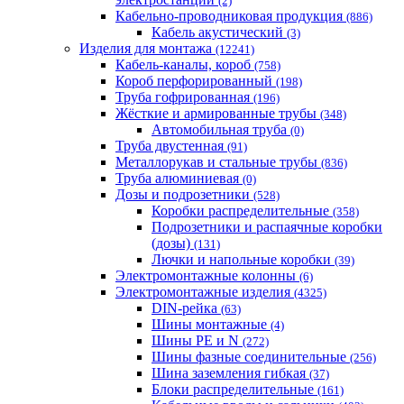
(2)
Кабельно-проводниковая продукция
(886)
Кабель акустический
(3)
Изделия для монтажа
(12241)
Кабель-каналы, короб
(758)
Короб перфорированный
(198)
Труба гофрированная
(196)
Жёсткие и армированные трубы
(348)
Автомобильная труба
(0)
Труба двустенная
(91)
Металлорукав и стальные трубы
(836)
Труба алюминиевая
(0)
Дозы и подрозетники
(528)
Коробки распределительные
(358)
Подрозетники и распаячные коробки
(дозы)
(131)
Лючки и напольные коробки
(39)
Электромонтажные колонны
(6)
Электромонтажные изделия
(4325)
DIN-рейка
(63)
Шины монтажные
(4)
Шины PE и N
(272)
Шины фазные соединительные
(256)
Шина заземления гибкая
(37)
Блоки распределительные
(161)