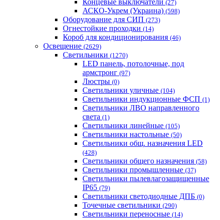
Концевые выключатели
(27)
АСКО-Укрем (Украина)
(598)
Оборудование для СИП
(273)
Огнестойкие проходки
(14)
Короб для кондиционирования
(46)
Освещение
(2629)
Светильники
(1270)
LED панель, потолочные, под
армстронг
(97)
Люстры
(0)
Светильники уличные
(104)
Светильники индукционные ФСП
(1)
Светильники ЛВО направленного
света
(1)
Светильники линейные
(105)
Светильники настольные
(50)
Светильники общ. назначения LED
(428)
Светильники общего назначения
(58)
Светильники промышленные
(37)
Светильники пылевлагозащищенные
IP65
(79)
Светильники светодиодные ДПБ
(0)
Точечные светильники
(290)
Светильники переносные
(14)