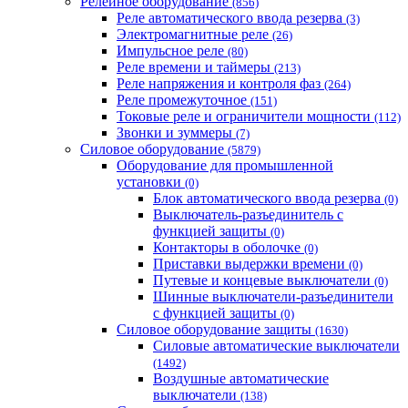
Релейное оборудование
(856)
Реле автоматического ввода резерва
(3)
Электромагнитные реле
(26)
Импульсное реле
(80)
Реле времени и таймеры
(213)
Реле напряжения и контроля фаз
(264)
Реле промежуточное
(151)
Токовые реле и ограничители мощности
(112)
Звонки и зуммеры
(7)
Силовое оборудование
(5879)
Оборудование для промышленной
установки
(0)
Блок автоматического ввода резерва
(0)
Выключатель-разъединитель с
функцией защиты
(0)
Контакторы в оболочке
(0)
Приставки выдержки времени
(0)
Путевые и концевые выключатели
(0)
Шинные выключатели-разъединители
с функцией защиты
(0)
Силовое оборудование защиты
(1630)
Силовые автоматические выключатели
(1492)
Воздушные автоматические
выключатели
(138)