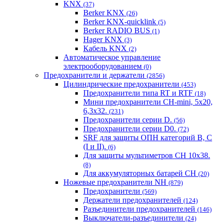
KNX
(37)
Berker KNX
(26)
Berker KNX-quicklink
(5)
Berker RADIO BUS
(1)
Hager KNX
(3)
Кабель KNX
(2)
Автоматическое управление
электрооборудованием
(0)
Предохранители и держатели
(2856)
Цилиндрические предохранители
(453)
Предохранители типа RT и RTF
(18)
Мини предохранители CH-mini, 5x20,
6,3x32.
(231)
Предохранители серии D.
(56)
Предохранители серии D0.
(72)
SRF для защиты ОПН категорий B, C
(I и II).
(6)
Для защиты мультиметров CH 10х38.
(8)
Для аккумуляторных батарей CH
(20)
Ножевые предохранители NH
(879)
Предохранители
(569)
Держатели предохранителей
(124)
Разъединители предохранителей
(146)
Выключатели-разъединители
(24)