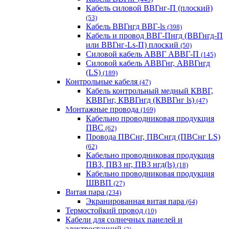
Кабель силовой ВВГнг-П (плоский)
(53)
Кабель ВВГнгд ВВГ-ls
(398)
Кабель и провод ВВГ-Пнгд (ВВГнгд-П
или ВВГнг-Ls-П) плоский
(50)
Силовой кабель АВВГ АВВГ-П
(145)
Силовой кабель АВВГнг, АВВГнгд
(LS)
(189)
Контрольные кабеля
(47)
Кабель контрольный медный КВВГ,
КВВГнг, КВВГнгд (КВВГнг ls)
(47)
Монтажные провода
(169)
Кабельно проводниковая продукция
ПВС
(62)
Провода ПВСнг, ПВСнгд (ПВСнг LS)
(62)
Кабельно проводниковая продукция
ПВ3, ПВ3 нг, ПВ3 нгд(ls)
(18)
Кабельно проводниковая продукция
ШВВП
(27)
Витая пара
(234)
Экранированная витая пара
(64)
Термостойкий провод
(10)
Кабели для солнечных панелей и
электростанций