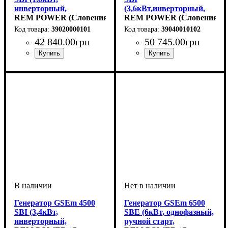
инверторный,
(3,6кВт,инверторный,
однофазный, ручной
REM POWER (Словения)
однофазный, ручной
REM POWER (Словения)
старт, бензиновый)
старт, бензиновый)
39020000101
39040010102
42 840
.
00
грн
50 745
.
00
грн
Генератор GSEm 4500
Генератор GSEm 6500
SBI (3,4кВт,
SBE (6кВт, однофазный,
инверторный,
ручной старт,