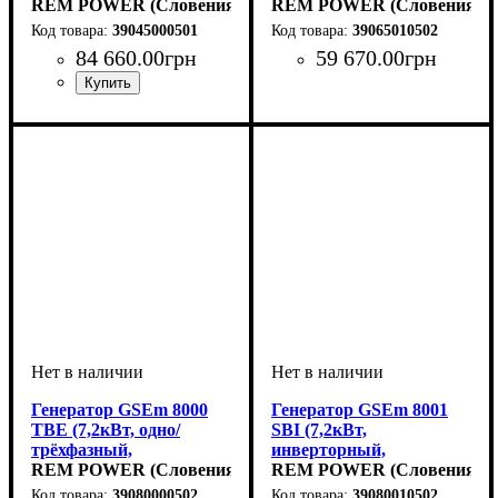
однофазный,
REM POWER (Словения)
бензиновый)
REM POWER (Словения)
электростарт,
39045000501
39065010502
бензиновый,
84 660
.
00
грн
59 670
.
00
грн
дистанционный запуск)
Генератор GSEm 8000
Генератор GSEm 8001
TBE (7,2кВт, одно/
SBI (7,2кВт,
трёхфазный,
инверторный,
электростарт,
REM POWER (Словения)
однофазный,
REM POWER (Словения)
бензиновый)
электростарт,
39080000502
39080010502