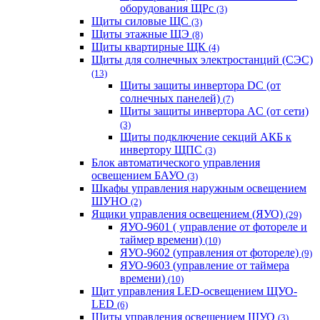
оборудования ЩРс
(3)
Щиты силовые ЩС
(3)
Щиты этажные ЩЭ
(8)
Щиты квартирные ЩК
(4)
Щиты для солнечных электростанций (СЭС)
(13)
Щиты защиты инвертора DC (от
солнечных панелей)
(7)
Щиты защиты инвертора AC (от сети)
(3)
Щиты подключение секций АКБ к
инвертору ЩПС
(3)
Блок автоматического управления
освещением БАУО
(3)
Шкафы управления наружным освещением
ШУНО
(2)
Ящики управления освещением (ЯУО)
(29)
ЯУО-9601 ( управление от фотореле и
таймер времени)
(10)
ЯУО-9602 (управления от фотореле)
(9)
ЯУО-9603 (управление от таймера
времени)
(10)
Щит управления LED-освещением ЩУО-
LED
(6)
Щиты управления освещением ЩУО
(3)