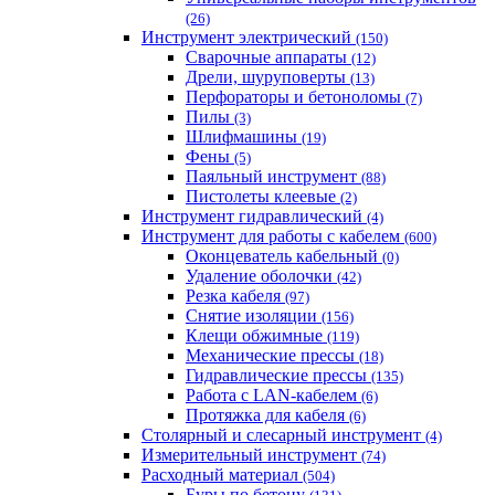
(26)
Инструмент электрический
(150)
Сварочные аппараты
(12)
Дрели, шуруповерты
(13)
Перфораторы и бетоноломы
(7)
Пилы
(3)
Шлифмашины
(19)
Фены
(5)
Паяльный инструмент
(88)
Пистолеты клеевые
(2)
Инструмент гидравлический
(4)
Инструмент для работы с кабелем
(600)
Оконцеватель кабельный
(0)
Удаление оболочки
(42)
Резка кабеля
(97)
Снятие изоляции
(156)
Клещи обжимные
(119)
Механические прессы
(18)
Гидравлические прессы
(135)
Работа с LAN-кабелем
(6)
Протяжка для кабеля
(6)
Столярный и слесарный инструмент
(4)
Измерительный инструмент
(74)
Расходный материал
(504)
Буры по бетону