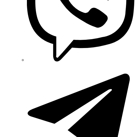
Radpol (Польша)
Raut (Украина)
Reliance (Украина)
REM POWER (Словения)
Schneider-Electric (Франция)
Selec (Индия)
SEZ (Словакия)
Siemens (Германия)
Smart-MAIC
Socomec (Франция)
SOFAR (Китай)
Sungrow (Китай)
TAB (Словения)
Takel (Украина)
Technoelectric (Италия)
Technosystems (Украина)
TEKPAN (Турция)
TeleTec (Украина)
TEM (Словения)
Tense (Турция)