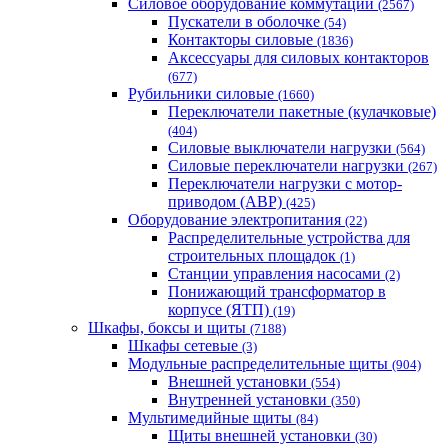
Силовое оборудование коммутации
(2567)
Пускатели в оболочке
(54)
Контакторы силовые
(1836)
Аксессуары для силовых контакторов
(677)
Рубильники силовые
(1660)
Переключатели пакетные (кулачковые)
(404)
Силовые выключатели нагрузки
(564)
Cиловые переключатели нагрузки
(267)
Переключатели нагрузки с мотор-
приводом (АВР)
(425)
Оборудование электропитания
(22)
Распределительные устройства для
строительных площадок
(1)
Станции управления насосами
(2)
Понижающий трансформатор в
корпусе (ЯТП)
(19)
Шкафы, боксы и щиты
(7188)
Шкафы сетевые
(3)
Модульные распределительные щиты
(904)
Внешней установки
(554)
Внутренней установки
(350)
Мультимедийные щиты
(84)
Щиты внешней установки
(30)