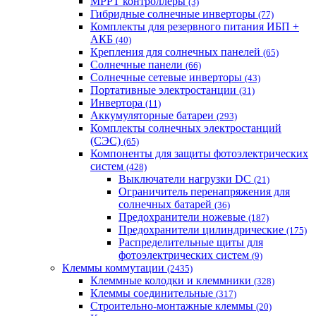
MPPT контроллеры
(3)
Гибридные солнечные инверторы
(77)
Комплекты для резервного питания ИБП +
АКБ
(40)
Крепления для солнечных панелей
(65)
Солнечные панели
(66)
Солнечные сетевые инверторы
(43)
Портативные электростанции
(31)
Инвертора
(11)
Аккумуляторные батареи
(293)
Комплекты солнечных электростанций
(СЭС)
(65)
Компоненты для защиты фотоэлектрических
систем
(428)
Выключатели нагрузки DC
(21)
Ограничитель перенапряжения для
солнечных батарей
(36)
Предохранители ножевые
(187)
Предохранители цилиндрические
(175)
Распределительные щиты для
фотоэлектрических систем
(9)
Клеммы коммутации
(2435)
Клеммные колодки и клеммники
(328)
Клеммы соединительные
(317)
Строительно-монтажные клеммы
(20)