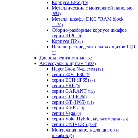
Корпуса ВРУ
(10)
Металлические с монтажной панелью
(954)
Металл. шкафы DKC "RAM block"
(1130)
Сборно-разборные корпуса шкафов
серии ШРС
(0)
Корпуса ПР
(6)
Панели распределительных щитов ЩО
(1)
Дверцы ревизионные
(52)
Аксессуары к щитам
(1633)
Hager Блок N-клемм
(19)
серии 30V IP30
(2)
серии ECH (IP65)
(7)
серии ERP
(9)
серии GARANT
(15)
серии GOLF
(50)
серии GT (IP65)
(14)
серии KVR
(30)
серии Vega
(9)
серии Volta.Hybrid, мультимедиа
(25)
серии UNIVERS
(344)
Монтажная панель для щитов и
шкафов
(8)