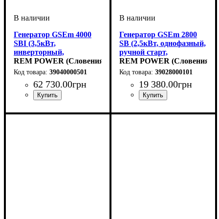
Генератор GSEm 4000
Генератор GSEm 2800
SBI (3,5кВт,
SB (2,5кВт, однофазный,
инверторный,
ручной старт,
однофазный, ручной
REM POWER (Словения)
бензиновый)
REM POWER (Словения)
старт, бензиновый)
39040000501
39028000101
62 730
.
00
грн
19 380
.
00
грн