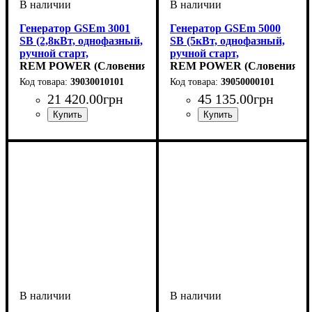
Генератор GSEm 3001
Генератор GSEm 5000
SB (2,8кВт, однофазный,
SB (5кВт, однофазный,
ручной старт,
ручной старт,
бензиновый)
REM POWER (Словения)
бензиновый)
REM POWER (Словения)
39030010101
39050000101
21 420
.
00
грн
45 135
.
00
грн