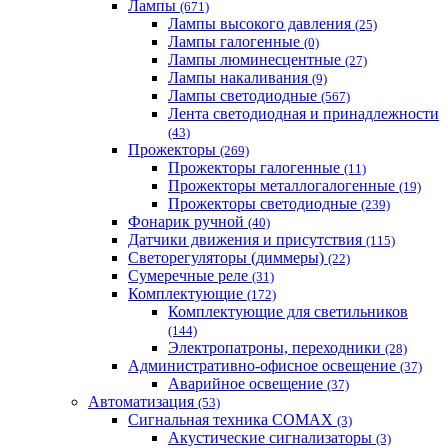
Лампы
(671)
Лампы высокого давления
(25)
Лампы галогенные
(0)
Лампы люминесцентные
(27)
Лампы накаливания
(9)
Лампы светодиодные
(567)
Лента светодиодная и принадлежности
(43)
Прожекторы
(269)
Прожекторы галогенные
(11)
Прожекторы металлогалогенные
(19)
Прожекторы светодиодные
(239)
Фонарик ручной
(40)
Датчики движения и присутствия
(115)
Светорегуляторы (диммеры)
(22)
Сумеречные реле
(31)
Комплектующие
(172)
Комплектующие для светильников
(144)
Электропатроны, переходники
(28)
Административно-офисное освещение
(37)
Аварийное освещение
(37)
Автоматизация
(53)
Сигнальная техника COMAX
(3)
Акустические сигнализаторы
(3)