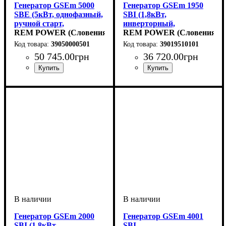
Генератор GSEm 5000
Генератор GSEm 1950
SBE (5кВт, однофазный,
SBI (1,8кВт,
ручной старт,
инверторный,
бензиновый)
REM POWER (Словения)
однофазный, ручной
REM POWER (Словения)
старт, бензиновый)
39050000501
39019510101
50 745
.
00
грн
36 720
.
00
грн
Генератор GSEm 2000
Генератор GSEm 4001
SBI (1,8кВт,
SBI