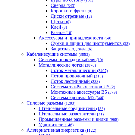
(131)
Свёрла
(343)
Коронки и фрезы
(0)
Диски отрезные
(12)
Щётки
(0)
Клей
(8)
Разное
(10)
Аксессуары и принадлежности
(59)
Cумки и ящики для инструментов
(53)
Защитная одежда
(6)
Кабеленесущие системы
(3883)
Системы прокладки кабеля
(10)
Металлические лотки
(3870)
Лоток металлический
(2497)
Лоток проволочный
(213)
Лоток лестничный
(233)
Система тяжёлых лотков U5
(2)
Монтажные аксессуары B5
(579)
Система крепежа M5
(346)
Силовые разьемы
(1283)
Штепсельные соединители
(138)
Штепсельные разветвители
(31)
Промышленные разъемы и вилки
(968)
Удлинители
(146)
Альтернативная энергетика
(1122)