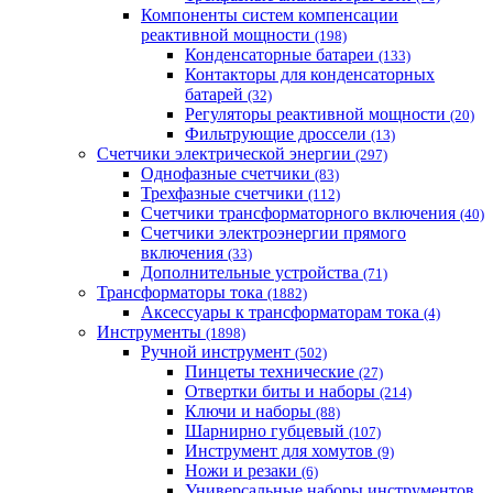
Компоненты систем компенсации
реактивной мощности
(198)
Конденсаторные батареи
(133)
Контакторы для конденсаторных
батарей
(32)
Регуляторы реактивной мощности
(20)
Фильтрующие дроссели
(13)
Счетчики электрической энергии
(297)
Однофазные счетчики
(83)
Трехфазные счетчики
(112)
Счетчики трансформаторного включения
(40)
Счетчики электроэнергии прямого
включения
(33)
Дополнительные устройства
(71)
Трансформаторы тока
(1882)
Аксессуары к трансформаторам тока
(4)
Инструменты
(1898)
Ручной инструмент
(502)
Пинцеты технические
(27)
Отвертки биты и наборы
(214)
Ключи и наборы
(88)
Шарнирно губцевый
(107)
Инструмент для хомутов
(9)
Ножи и резаки
(6)
Универсальные наборы инструментов