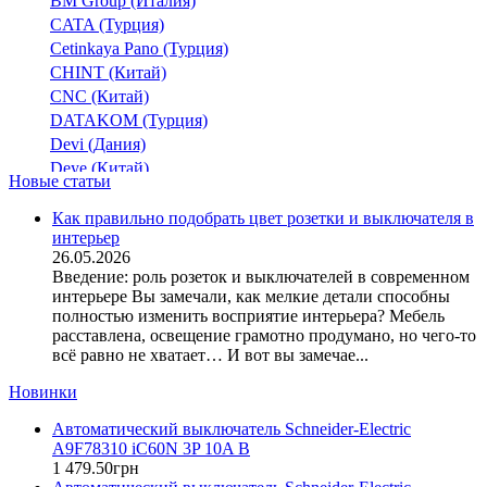
BM Group (Италия)
CATA (Турция)
Cetinkaya Pano (Турция)
CHINT (Китай)
CNC (Китай)
DATAKOM (Турция)
Devi (Дания)
Deye (Китай)
Новые статьи
DigiTop (Украина)
DKC (Украина)
Как правильно подобрать цвет розетки и выключателя в
интерьер
Dyness (Китай)
26.05.2026
E.NEXT (Украина)
Введение: роль розеток и выключателей в современном
EAE Electric
интерьере Вы замечали, как мелкие детали способны
Eastron (Китай)
полностью изменить восприятие интерьера? Мебель
Eaton (США)
расставлена, освещение грамотно продумано, но чего-то
всё равно не хватает… И вот вы замечае...
ElectrO (Украина)
Eleks (Украина)
Новинки
Entes (Турция)
Автоматический выключатель Schneider-Electric
EON (Таиланд)
A9F78310 iC60N 3P 10A B
ETI (Словения)
1 479
.
50
грн
ETREL (Словения)