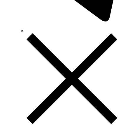
Terneo (Украина)
Testboy (Германия)
UEC (Украина)
UEK (Украина)
Vargo (Украина)
Vector VS
Vimar (Италия)
Volter (Украина)
Volterm (Украина)
Wago (Германия)
Wallbox (Испания)
WURTH (Германия)
Zubr (Украина)
АС Привод (Украина)
АСКО-УКРЕМ (Украина)
Билмакс
Запорожский завод цветных металлов (ЗЗЦМ)
Каблекс Одесса
Мегомметр (Украина)
Новатек-Электро (Украина)