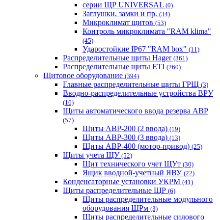
серии ЩР UNIVERSAL
(0)
Заглушки, замки и пр.
(34)
Микроклимат щитов
(53)
Контроль микроклимата "RAM klima"
(45)
Ударостойкие IP67 "RAM box"
(11)
Распределительные щиты Hager
(361)
Распределительные щиты ETI
(260)
Щитовое оборудование
(394)
Главные распределительные щиты ГРЩ
(3)
Вводно-распределительные устройства ВРУ
(16)
Щиты автоматического ввода резерва АВР
(57)
Щиты АВР-200 (2 ввода)
(19)
Щиты АВР-300 (3 ввода)
(13)
Щиты АВР-400 (мотор-привод)
(25)
Щиты учета ЩУ
(52)
Щит технического учет ЩУт
(30)
Ящик вводной-учетный ЯВУ
(22)
Конденсаторные установки УКРМ
(41)
Щиты распределительные ЩР
(6)
Щиты распределительные модульного
оборудования ЩРм
(3)
Щиты распределительные силового