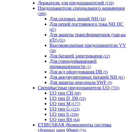
Держатели для предохранителей
(150)
Предохранители специального назначения
(286)
Для силовых линий NH
(16)
Для цепей постоянного тока NH DC
(47)
Для защиты трансформаторов (хар-ка
gTr)
(51)
Высоковольтные предохранители VV
(58)
Для батарей электрокаров
(12)
Для горнодобывающей
промышленности
(1)
Для ж/д оборудования DB
(5)
Для аккумуляторных батарей NH
(91)
Для защиты персонала SWF
(5)
Сверхбыстрые предохранители UQ
(755)
UQ тип CH
(69)
UQ тип D, D0
(33)
UQ тип M
(177)
UQ тип G
(123)
UQ тип S
(259)
UQ тип BS
(64)
ETIBUSBAR (Компоненты системы
сборных шин 60мм)
(74)