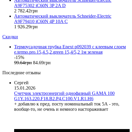
Автоматический выключатель Schneider-Electric
Evrosvet (Украина)
A9F75302 iC60N 3P 2A D
Extherm (Германия)
2 782
.
42
грн
Автоматический выключатель Schneider-Electric
F&F (Польша)
A9F79410 iC60N 4P 10A C
FRER (Италия)
1 926
.
29
грн
FS (Украина)
Скидки
Galkat (Украина)
GAMA (Украина)
Термоусадочная трубка Enext p092039 с клеевым слоем
GENERICA (Китай)
e.termo.pro.15,4.5,2.green 15,4/5,2 1м зеленая
Gewiss (Италия)
-15%
Ginlong Solis (Китай)
99
.
64
грн
84
.
69
грн
GreenVision (Китай)
Последние отзывы
Hager (Германия)
Haupa (Германия)
Сергей
15.01.2026
HD Hyundai Electric (Корея)
Счетчик электроэнергий однофазный GAMA 100
Hemstedt (Германия)
G1Y.163.220.F18.B2.P4.C100.V1.R1.H6
Horoz Electric (Турция)
+ добавлю к пред. посту номинальный ток 5А - это,
Huawei (Китай)
вообще-то, не очень и немного настораживает
IME (Италия)
Install Group (Украина)
IPmall (Украина)