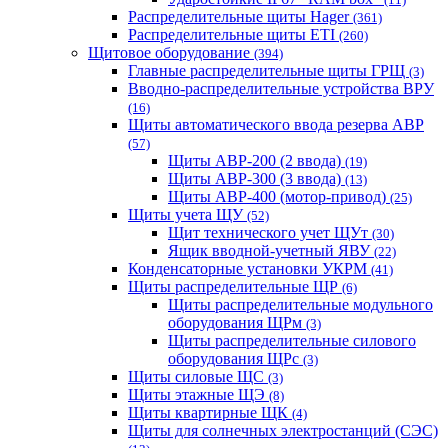
Распределительные щиты Hager
(361)
Распределительные щиты ETI
(260)
Щитовое оборудование
(394)
Главные распределительные щиты ГРЩ
(3)
Вводно-распределительные устройства ВРУ
(16)
Щиты автоматического ввода резерва АВР
(57)
Щиты АВР-200 (2 ввода)
(19)
Щиты АВР-300 (3 ввода)
(13)
Щиты АВР-400 (мотор-привод)
(25)
Щиты учета ЩУ
(52)
Щит технического учет ЩУт
(30)
Ящик вводной-учетный ЯВУ
(22)
Конденсаторные установки УКРМ
(41)
Щиты распределительные ЩР
(6)
Щиты распределительные модульного
оборудования ЩРм
(3)
Щиты распределительные силового
оборудования ЩРс
(3)
Щиты силовые ЩС
(3)
Щиты этажные ЩЭ
(8)
Щиты квартирные ЩК
(4)
Щиты для солнечных электростанций (СЭС)