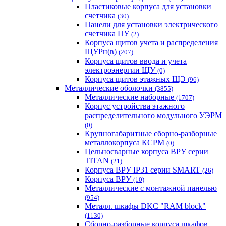
Пластиковые корпуса для установки
счетчика
(30)
Панели для установки электрического
счетчика ПУ
(2)
Корпуса щитов учета и распределения
ЩУРн(в)
(207)
Корпуса щитов ввода и учета
электроэнергии ЩУ
(0)
Корпуса щитов этажных ЩЭ
(96)
Металлические оболочки
(3855)
Металлические наборные
(1707)
Корпус устройства этажного
распределительного модульного УЭРМ
(0)
Крупногабаритные сборно-разборные
металлокорпуса КСРМ
(0)
Цельносварные корпуса ВРУ серии
TITAN
(21)
Корпуса ВРУ IP31 серии SMART
(26)
Корпуса ВРУ
(10)
Металлические с монтажной панелью
(954)
Металл. шкафы DKC "RAM block"
(1130)
Сборно-разборные корпуса шкафов