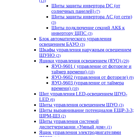
(13)
Щиты защиты инвертора DC (от
солнечных панелей)
(7)
Щиты защиты инвертора AC (от сети)
(3)
Щиты подключение секций АКБ к
инвертору ЩПС
(3)
Блок автоматического управления
освещением БАУО
(3)
Шкафы управления наружным освещением
ШУНО
(2)
Ящики управления освещением (ЯУО)
(29)
ЯУО-9601 ( управление от фотореле и
таймер времени)
(10)
ЯУО-9602 (управления от фотореле)
(9)
ЯУО-9603 (управление от таймера
времени)
(10)
Щит управления LED-освещением ЩУО-
LED
(6)
Щиты управления освещением ЩУО
(3)
Щиты выравнивание потенциалов ЕЩР-3-3;
ЩРМ-ШЗ
(2)
Щиты управления системой
диспетчеризации «Умный дом»
(1)
Ящик управления электродвигателями