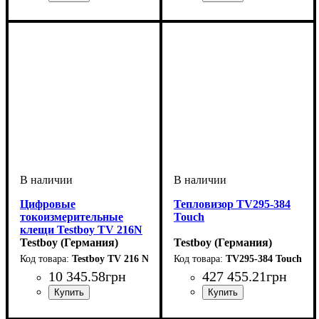
Цифровые
Тепловизор TV295-384
токоизмерительные
Touch
клещи Testboy TV 216N
Testboy (Германия)
Testboy (Германия)
Testboy TV 216 N
TV295-384 Touch
10 345
.
58
грн
427 455
.
21
грн