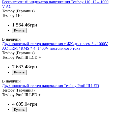
Бесконтактный индикатор напряжения Testboy 110, 12 – 1000
V AC
Testboy (Германия)
Testboy 110
1 564
.
46
грн
Двухполюсный тестер напряжения с ЖК-дисплеем * - 1000V
AC TRM / RMS * 4 -1400V постоянного тока
Testboy (Германия)
Testboy Profi III LCD +
7 683
.
48
грн
Двухполюсный тестер напряжения Testboy Profi III LED
Testboy (Германия)
Testboy Profi III LED +
4 605
.
04
грн