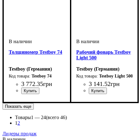
Толщиномер Testboy 74
Рабочий фонарь Testboy
Light 500
Testboy (Германия)
Testboy (Германия)
Testboy 74
Testboy Light 500
3 772
.
35
грн
3 141
.
52
грн
Показать еще
Товары
1 —
24
(всего 46)
1
2
Лидеры продаж