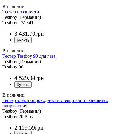
Тестер влажности
Testboy (Германия)
Testboy TV 341
3 431
.
70
грн
Тестер Testboy 90 для газа
Testboy (Германия)
Testboy 90
4 529
.
34
грн
Тестер электропроводности с защитой от внешнего
напряжения
Testboy (Германия)
Testboy 20 Plus
2 119
.
59
грн