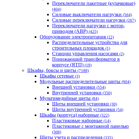
Переключатели пакетные (кулачковые)
(404)
Силовые выключатели нагрузки
(564)
Cиловые переключатели нагрузки
(267)
Переключатели нагрузки с мотор-
приводом (АВР)
(425)
Оборудование электропитания
(22)
Распределительные устройства для
строительных площадок
(1)
Станции управления насосами
(2)
Понижающий трансформатор в
корпусе (ЯТП)
(19)
Шкафы, боксы и щиты
(7188)
Шкафы сетевые
(3)
Модульные распределительные щиты
(904)
Внешней установки
(554)
Внутренней установки
(350)
Мультимедийные щиты
(84)
Щиты внешней установки
(30)
Щиты внутренней установки
(54)
Шкафы (корпуса) наборные
(322)
Пластиковые наборные
(14)
Пластиковые с монтажной панелью
(308)
Щиты учета и распределения
(335)