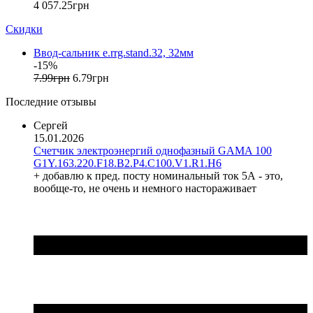
4 057
.
25
грн
FS (Украина)
Скидки
Galkat (Украина)
GAMA (Украина)
Ввод-сальник e.rrg.stand.32, 32мм
GENERICA (Китай)
-15%
Gewiss (Италия)
7
.
99
грн
6
.
79
грн
Ginlong Solis (Китай)
Последние отзывы
GreenVision (Китай)
Hager (Германия)
Сергей
Haupa (Германия)
15.01.2026
Счетчик электроэнергий однофазный GAMA 100
HD Hyundai Electric (Корея)
G1Y.163.220.F18.B2.P4.C100.V1.R1.H6
Hemstedt (Германия)
+ добавлю к пред. посту номинальный ток 5А - это,
Horoz Electric (Турция)
вообще-то, не очень и немного настораживает
Huawei (Китай)
IME (Италия)
Install Group (Украина)
IPmall (Украина)
JA SOLAR (Китай)
Jokari (Германия)
Kanlux
Katko (Финляндия)