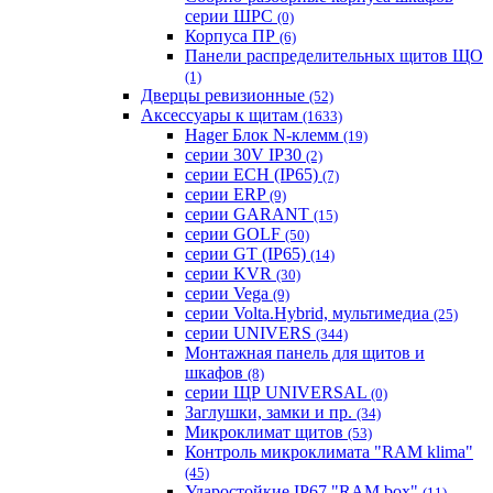
серии ШРС
(0)
Корпуса ПР
(6)
Панели распределительных щитов ЩО
(1)
Дверцы ревизионные
(52)
Аксессуары к щитам
(1633)
Hager Блок N-клемм
(19)
серии 30V IP30
(2)
серии ECH (IP65)
(7)
серии ERP
(9)
серии GARANT
(15)
серии GOLF
(50)
серии GT (IP65)
(14)
серии KVR
(30)
серии Vega
(9)
серии Volta.Hybrid, мультимедиа
(25)
серии UNIVERS
(344)
Монтажная панель для щитов и
шкафов
(8)
серии ЩР UNIVERSAL
(0)
Заглушки, замки и пр.
(34)
Микроклимат щитов
(53)
Контроль микроклимата "RAM klima"
(45)
Ударостойкие IP67 "RAM box"
(11)