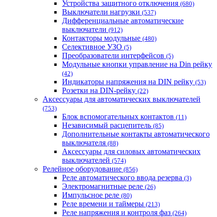
Устройства защитного отключения
(680)
Выключатели нагрузки
(537)
Дифференциальные автоматические
выключатели
(912)
Контакторы модульные
(480)
Селективное УЗО
(5)
Преобразователи интерфейсов
(5)
Модульные кнопки управление на Din рейку
(42)
Индикаторы напряжения на DIN рейку
(53)
Розетки на DIN-рейку
(22)
Аксессуары для автоматических выключателей
(753)
Блок вспомогательных контактов
(11)
Независимый расцепитель
(85)
Дополнительные контакты автоматического
выключателя
(88)
Аксессуары для силовых автоматических
выключателей
(574)
Релейное оборудование
(856)
Реле автоматического ввода резерва
(3)
Электромагнитные реле
(26)
Импульсное реле
(80)
Реле времени и таймеры
(213)
Реле напряжения и контроля фаз
(264)