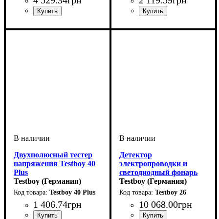
Двухполюсный тестер
Детектор
напряжения Testboy 40
электропроводки и
Plus
светодиодный фонарь
Testboy (Германия)
Testboy 26
Testboy (Германия)
Testboy 40 Plus
Testboy 26
1 406
.
74
грн
10 068
.
00
грн