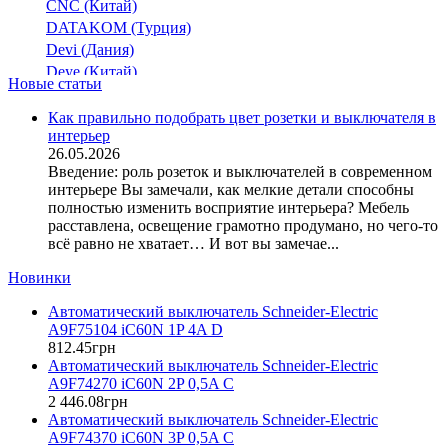
CNC (Китай)
DATAKOM (Турция)
Devi (Дания)
Deye (Китай)
Новые статьи
DigiTop (Украина)
DKC (Украина)
Как правильно подобрать цвет розетки и выключателя в
интерьер
Dyness (Китай)
26.05.2026
E.NEXT (Украина)
Введение: роль розеток и выключателей в современном
EAE Electric
интерьере Вы замечали, как мелкие детали способны
Eastron (Китай)
полностью изменить восприятие интерьера? Мебель
Eaton (США)
расставлена, освещение грамотно продумано, но чего-то
всё равно не хватает… И вот вы замечае...
ElectrO (Украина)
Eleks (Украина)
Новинки
Entes (Турция)
Автоматический выключатель Schneider-Electric
EON (Таиланд)
A9F75104 iC60N 1P 4A D
ETI (Словения)
812
.
45
грн
ETREL (Словения)
Автоматический выключатель Schneider-Electric
Evrosvet (Украина)
A9F74270 iC60N 2P 0,5A C
Extherm (Германия)
2 446
.
08
грн
Автоматический выключатель Schneider-Electric
F&F (Польша)
A9F74370 iC60N 3P 0,5A C
FRER (Италия)