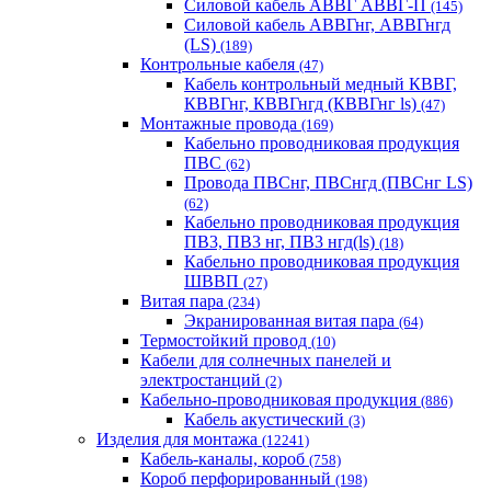
Силовой кабель АВВГ АВВГ-П
(145)
Силовой кабель АВВГнг, АВВГнгд
(LS)
(189)
Контрольные кабеля
(47)
Кабель контрольный медный КВВГ,
КВВГнг, КВВГнгд (КВВГнг ls)
(47)
Монтажные провода
(169)
Кабельно проводниковая продукция
ПВС
(62)
Провода ПВСнг, ПВСнгд (ПВСнг LS)
(62)
Кабельно проводниковая продукция
ПВ3, ПВ3 нг, ПВ3 нгд(ls)
(18)
Кабельно проводниковая продукция
ШВВП
(27)
Витая пара
(234)
Экранированная витая пара
(64)
Термостойкий провод
(10)
Кабели для солнечных панелей и
электростанций
(2)
Кабельно-проводниковая продукция
(886)
Кабель акустический
(3)
Изделия для монтажа
(12241)
Кабель-каналы, короб
(758)
Короб перфорированный
(198)