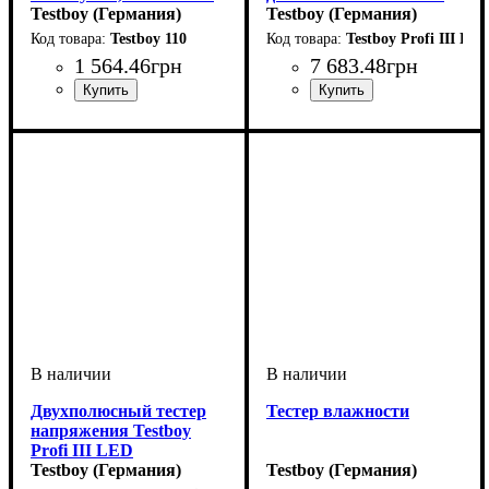
AC
Testboy (Германия)
TRM / RMS * 4 -1400V
Testboy (Германия)
постоянного тока
Testboy 110
Testboy Profi III LC
1 564
.
46
грн
7 683
.
48
грн
Двухполюсный тестер
Тестер влажности
напряжения Testboy
Profi III LED
Testboy (Германия)
Testboy (Германия)