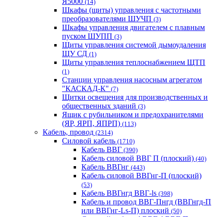
Я5000
(14)
Шкафы (щиты) управления с частотными
преобразователями ШУЧП
(3)
Шкафы управления двигателем с плавным
пуском ШУПП
(3)
Щиты управления системой дымоудаления
ЩУ СД
(1)
Щиты управления теплоснабжением ЩТП
(1)
Станции управления насосным агрегатом
"КАСКАД-К"
(7)
Щитки освещения для производственных и
общественных зданий
(3)
Ящик с рубильником и предохранителями
(ЯР, ЯРП, ЯПРП)
(113)
Кабель, провод
(2314)
Силовой кабель
(1710)
Кабель ВВГ
(390)
Кабель силовой ВВГ П (плоский)
(40)
Кабель ВВГнг
(443)
Кабель силовой ВВГнг-П (плоский)
(53)
Кабель ВВГнгд ВВГ-ls
(398)
Кабель и провод ВВГ-Пнгд (ВВГнгд-П
или ВВГнг-Ls-П) плоский
(50)