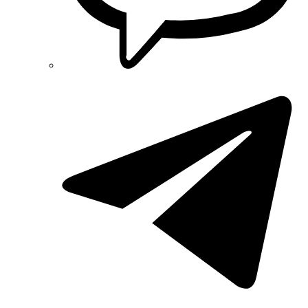
REM POWER (Словения)
Schneider-Electric (Франция)
Selec (Индия)
SEZ (Словакия)
Siemens (Германия)
Smart-MAIC
Socomec (Франция)
SOFAR (Китай)
Sungrow (Китай)
TAB (Словения)
Takel (Украина)
Technoelectric (Италия)
Technosystems (Украина)
TEKPAN (Турция)
TeleTec (Украина)
TEM (Словения)
Tense (Турция)
Terneo (Украина)
Testboy (Германия)
UEC (Украина)
UEK (Украина)