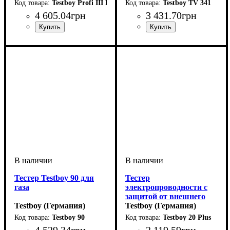
Testboy Profi III LED +
Testboy TV 341
4 605
.
04
грн
3 431
.
70
грн
Тестер Testboy 90 для
Тестер
газа
электропроводности с
защитой от внешнего
Testboy (Германия)
напряжения
Testboy (Германия)
Testboy 90
Testboy 20 Plus
4 529
.
34
грн
2 119
.
59
грн