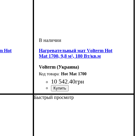
m Hot
Нагревательный мат Volterm Hot
Mat 1700, 9,8 м², 180 Вт/кв.м
Volterm (Украина)
Hot Mat 1700
10 542
.
40
грн
Тип кабеля
Площадь укладки, м2
Мощность, Вт
Серия
: Hot Mat
: двухжильный
: 1700
: 9-10
Быстрый просмотр