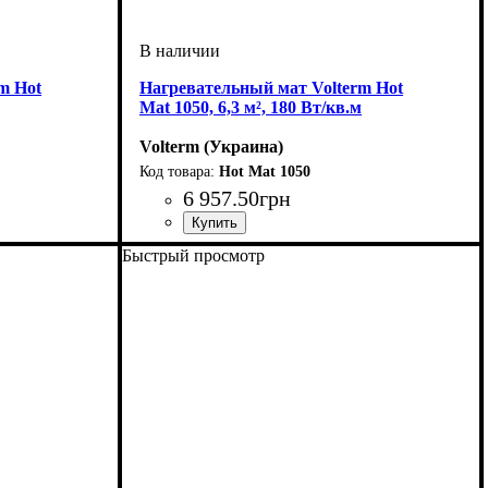
m Hot
Нагревательный мат Volterm Hot
Mat 1050, 6,3 м², 180 Вт/кв.м
Volterm (Украина)
Hot Mat 1050
6 957
.
50
грн
Тип кабеля
Площадь укладки, м2
Мощность, Вт
Серия
: Hot Mat
: двухжильный
: 1050
: 6-7
Быстрый просмотр