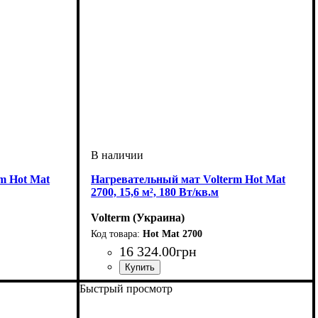
m Hot Mat
Нагревательный мат Volterm Hot Mat
2700, 15,6 м², 180 Вт/кв.м
Volterm (Украина)
Hot Mat 2700
16 324
.
00
грн
Тип кабеля
Площадь укладки, м2
Мощность, Вт
Серия
: Hot Mat
: двухжильный
: 2700
: 15-16
Быстрый просмотр