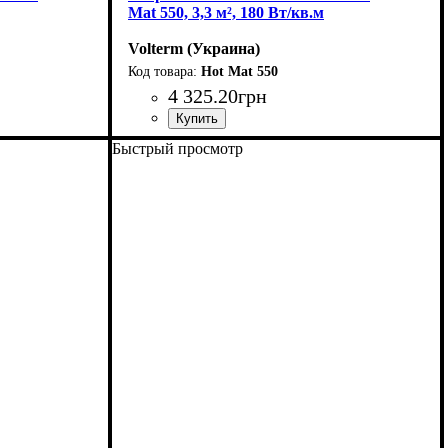
Mat 550, 3,3 м², 180 Вт/кв.м
Volterm (Украина)
Hot Mat 550
4 325
.
20
грн
Тип кабеля
Площадь укладки, м2
Мощность, Вт
Серия
: Hot Mat
: двухжильный
: 550
: 3-4
Быстрый просмотр