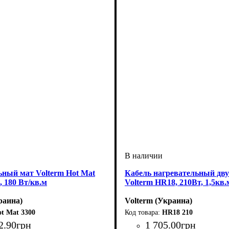
ьный мат Volterm Hot Mat
Кабель нагревательный д
², 180 Вт/кв.м
Volterm HR18, 210Вт, 1,5кв.м
раина)
Volterm (Украина)
t Mat 3300
HR18 210
2
.
90
грн
1 705
.
00
грн