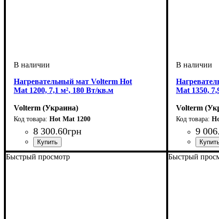
Нагревательный мат Volterm Hot
Нагревател
Mat 1200, 7,1 м², 180 Вт/кв.м
Mat 1350, 7,
Volterm (Украина)
Volterm (Ук
Hot Mat 1200
Ho
8 300
.
60
грн
9 006
Тип кабеля
Площадь укладки, м2
Мощность, Вт
Серия
: Hot Mat
: двухжильный
: 1200
: 7-8
Тип кабеля
Площадь ук
Мощность, 
Серия
: Hot 
:
Быстрый просмотр
Быстрый прос