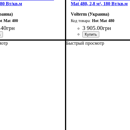
 180 Вт/кв.м
Mat 480, 2,8 м², 180 Вт/кв.м
раина)
Volterm (Украина)
t Mat 400
Hot Mat 480
.
40
грн
3 905
.
00
грн
ладки, м2
Вт
Mat
 двухжильный
: 400
: 2-3
Тип кабеля
Площадь укладки, м2
Мощность, Вт
Серия
: Hot Mat
: двухжильный
: 480
: 2-3
мотр
Быстрый просмотр