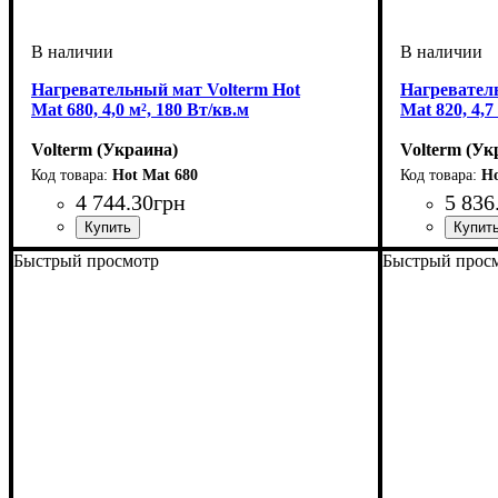
Нагревательный мат Volterm Hot
Нагревател
Mat 680, 4,0 м², 180 Вт/кв.м
Mat 820, 4,7
Volterm (Украина)
Volterm (Ук
Hot Mat 680
Ho
4 744
.
30
грн
5 836
Тип кабеля
Площадь укладки, м2
Мощность, Вт
Серия
: Hot Mat
: двухжильный
: 680
: 3-4
Тип кабеля
Площадь ук
Мощность, 
Серия
: Hot 
:
Быстрый просмотр
Быстрый прос