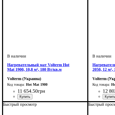
Нагревательный мат Volterm Hot
Нагревател
Mat 1900, 10,8 м², 180 Вт/кв.м
2050, 12 м²,
Volterm (Украина)
Volterm (Ук
Hot Mat 1900
Ho
11 654
.
50
грн
12 80
Тип кабеля
Площадь укладки, м2
Мощность, Вт
Серия
: Hot Mat
: двухжильный
: 1900
: 10-11
Тип кабеля
Площадь ук
Мощность, 
Серия
: Hot 
:
Быстрый просмотр
Быстрый прос