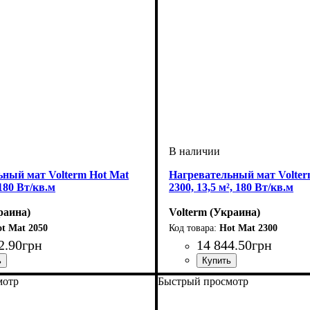
ьный мат Volterm Hot Mat
Нагревательный мат Volter
 180 Вт/кв.м
2300, 13,5 м², 180 Вт/кв.м
раина)
Volterm (Украина)
t Mat 2050
Hot Mat 2300
2
.
90
грн
14 844
.
50
грн
ладки, м2
Вт
Mat
 двухжильный
: 2050
: 11-12
Тип кабеля
Площадь укладки, м2
Мощность, Вт
Серия
: Hot Mat
: двухжильный
: 2300
: 13-14
мотр
Быстрый просмотр