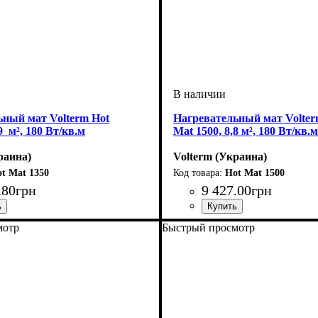
ьный мат Volterm Hot
Нагревательный мат Volter
9 м², 180 Вт/кв.м
Mat 1500, 8,8 м², 180 Вт/кв.м
раина)
Volterm (Украина)
t Mat 1350
Hot Mat 1500
.
80
грн
9 427
.
00
грн
ладки, м2
Вт
Mat
 двухжильный
: 1350
: 7-8
Тип кабеля
Площадь укладки, м2
Мощность, Вт
Серия
: Hot Mat
: двухжильный
: 1500
: 8-9
мотр
Быстрый просмотр