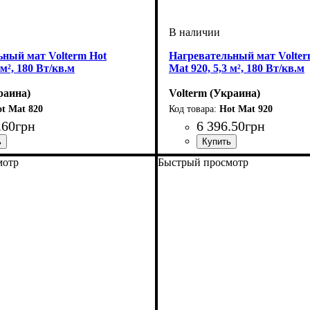
ьный мат Volterm Hot
Нагревательный мат Volter
 м², 180 Вт/кв.м
Mat 920, 5,3 м², 180 Вт/кв.м
раина)
Volterm (Украина)
t Mat 820
Hot Mat 920
.
60
грн
6 396
.
50
грн
ладки, м2
Вт
Mat
 двухжильный
: 820
: 4-5
Тип кабеля
Площадь укладки, м2
Мощность, Вт
Серия
: Hot Mat
: двухжильный
: 920
: 5-6
мотр
Быстрый просмотр