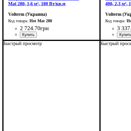
Mat 280, 1,6 м², 180 Вт/кв.м
400, 2,3 м²,
Volterm (Украина)
Volterm (Ук
Hot Mat 280
Ho
2 724
.
70
грн
3 337
Тип кабеля
Площадь укладки, м2
Мощность, Вт
Серия
: Hot Mat
: двухжильный
: 280
: 1-2
Тип кабеля
Площадь ук
Мощность, 
Серия
: Hot 
:
Быстрый просмотр
Быстрый прос