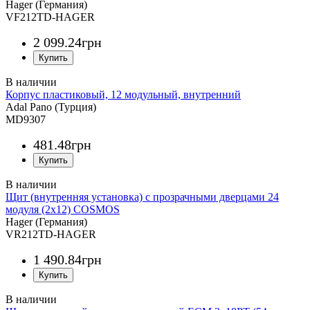
Hager (Германия)
VF212TD-HAGER
2 099
.
24
грн
Корпус пластиковый, 12 модульный, внутренний
Adal Pano (Турция)
MD9307
481
.
48
грн
Щит (внутренняя установка) с прозрачными дверцами 24
модуля (2х12) COSMOS
Hager (Германия)
VR212TD-HAGER
1 490
.
84
грн