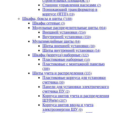
строительных площадок
(1)
Станции управления насосами
(2)
Понижающий трансформатор в
корпусе (ЯТП)
(19)
Шкафы, боксы и щиты
(7188)
Шкафы сетевые
(3)
Модульные распределительные щиты
(904)
Внешней установки
(554)
Внутренней установки
(350)
Мультимедийные щиты
(84)
Щиты внешней установки
(30)
Щиты внутренней установки
(54)
Шкафы (корпуса) наборные
(322)
Пластиковые наборные
(14)
Пластиковые с монтажной панелью
(308)
Щиты учета и распределения
(335)
Пластиковые корпуса для установки
счетчика
(30)
Панели для установки электрического
счетчика ПУ
(2)
Корпуса щитов учета и распределения
ЩУРн(в)
(207)
Корпуса щитов ввода и учета
электроэнергии ЩУ
(0)