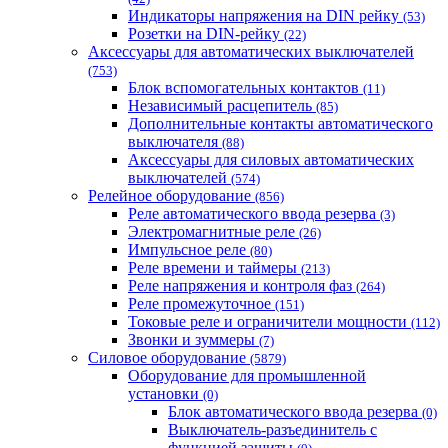
Индикаторы напряжения на DIN рейку
(53)
Розетки на DIN-рейку
(22)
Аксессуары для автоматических выключателей
(753)
Блок вспомогательных контактов
(11)
Независимый расцепитель
(85)
Дополнительные контакты автоматического
выключателя
(88)
Аксессуары для силовых автоматических
выключателей
(574)
Релейное оборудование
(856)
Реле автоматического ввода резерва
(3)
Электромагнитные реле
(26)
Импульсное реле
(80)
Реле времени и таймеры
(213)
Реле напряжения и контроля фаз
(264)
Реле промежуточное
(151)
Токовые реле и ограничители мощности
(112)
Звонки и зуммеры
(7)
Силовое оборудование
(5879)
Оборудование для промышленной
установки
(0)
Блок автоматического ввода резерва
(0)
Выключатель-разъединитель с
функцией защиты