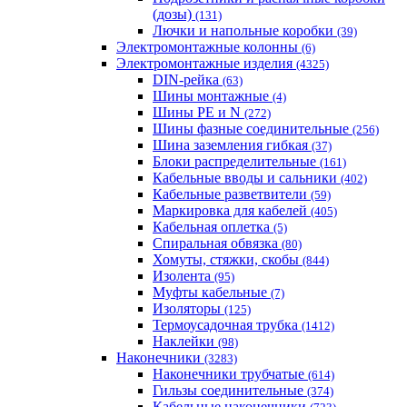
(дозы)
(131)
Лючки и напольные коробки
(39)
Электромонтажные колонны
(6)
Электромонтажные изделия
(4325)
DIN-рейка
(63)
Шины монтажные
(4)
Шины PE и N
(272)
Шины фазные соединительные
(256)
Шина заземления гибкая
(37)
Блоки распределительные
(161)
Кабельные вводы и сальники
(402)
Кабельные разветвители
(59)
Маркировка для кабелей
(405)
Кабельная оплетка
(5)
Спиральная обвязка
(80)
Хомуты, стяжки, скобы
(844)
Изолента
(95)
Муфты кабельные
(7)
Изоляторы
(125)
Термоусадочная трубка
(1412)
Наклейки
(98)
Наконечники
(3283)
Наконечники трубчатые
(614)
Гильзы соединительные
(374)
Кабельные наконечники