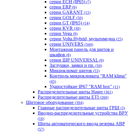
серии ECH (IP65)
(7)
серии ERP
(9)
серии GARANT
(15)
серии GOLF
(50)
серии GT (IP65)
(14)
серии KVR
(30)
серии Vega
(9)
серии Volta.Hybrid, мультимедиа
(25)
серии UNIVERS
(344)
Монтажная панель для щитов и
шкафов
(8)
серии ЩР UNIVERSAL
(0)
Заглушки, замки и пр.
(34)
Микроклимат щитов
(53)
Контроль микроклимата "RAM klima"
(45)
Ударостойкие IP67 "RAM box"
(11)
Распределительные щиты Hager
(361)
Распределительные щиты ETI
(260)
Щитовое оборудование
(394)
Главные распределительные щиты ГРЩ
(3)
Вводно-распределительные устройства ВРУ
(16)
Щиты автоматического ввода резерва АВР
(57)