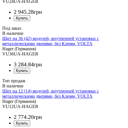
VU24UA-HAGER
2 945
.
28
грн
Под заказ
Щит на 36 (42) модулей, внутренней установки с
металлическими дверями, без Клемм, VOLTA
Hager (Германия)
VU36UA-HAGER
3 284
.
84
грн
Топ продаж
Щит на 12 (14) модулей, внутренней установки с
металлическими дверями, без Клемм, VOLTA
Hager (Германия)
VU12UA-HAGER
2 774
.
20
грн