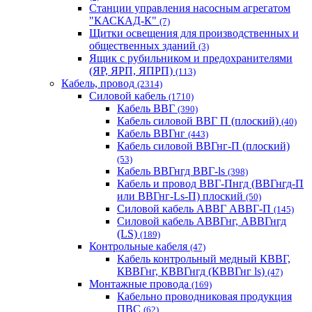
Станции управления насосным агрегатом
"КАСКАД-К"
(7)
Щитки освещения для производственных и
общественных зданий
(3)
Ящик с рубильником и предохранителями
(ЯР, ЯРП, ЯПРП)
(113)
Кабель, провод
(2314)
Силовой кабель
(1710)
Кабель ВВГ
(390)
Кабель силовой ВВГ П (плоский)
(40)
Кабель ВВГнг
(443)
Кабель силовой ВВГнг-П (плоский)
(53)
Кабель ВВГнгд ВВГ-ls
(398)
Кабель и провод ВВГ-Пнгд (ВВГнгд-П
или ВВГнг-Ls-П) плоский
(50)
Силовой кабель АВВГ АВВГ-П
(145)
Силовой кабель АВВГнг, АВВГнгд
(LS)
(189)
Контрольные кабеля
(47)
Кабель контрольный медный КВВГ,
КВВГнг, КВВГнгд (КВВГнг ls)
(47)
Монтажные провода
(169)
Кабельно проводниковая продукция
ПВС
(62)