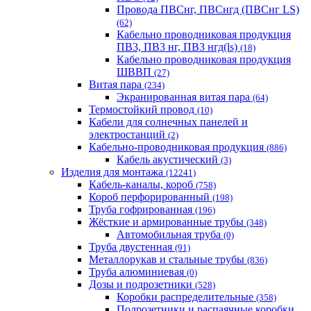
Провода ПВСнг, ПВСнгд (ПВСнг LS)
(62)
Кабельно проводниковая продукция
ПВ3, ПВ3 нг, ПВ3 нгд(ls)
(18)
Кабельно проводниковая продукция
ШВВП
(27)
Витая пара
(234)
Экранированная витая пара
(64)
Термостойкий провод
(10)
Кабели для солнечных панелей и
электростанций
(2)
Кабельно-проводниковая продукция
(886)
Кабель акустический
(3)
Изделия для монтажа
(12241)
Кабель-каналы, короб
(758)
Короб перфорированный
(198)
Труба гофрированная
(196)
Жёсткие и армированные трубы
(348)
Автомобильная труба
(0)
Труба двустенная
(91)
Металлорукав и стальные трубы
(836)
Труба алюминиевая
(0)
Дозы и подрозетники
(528)
Коробки распределительные
(358)
Подрозетники и распаячные коробки