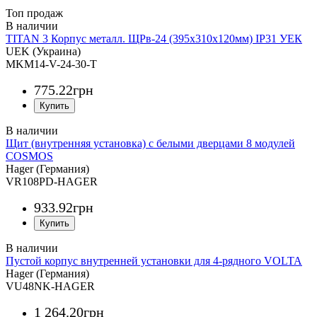
Топ продаж
TITAN 3 Корпус металл. ЩРв-24 (395х310х120мм) IP31 УЕК
UEK (Украина)
MKM14-V-24-30-T
775
.
22
грн
Щит (внутренняя установка) с белыми дверцами 8 модулей
COSMOS
Hager (Германия)
VR108PD-HAGER
933
.
92
грн
Пустой корпус внутренней установки для 4-рядного VOLTA
Hager (Германия)
VU48NK-HAGER
1 264
.
20
грн