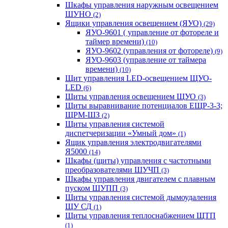
Шкафы управления наружным освещением
ШУНО
(2)
Ящики управления освещением (ЯУО)
(29)
ЯУО-9601 ( управление от фотореле и
таймер времени)
(10)
ЯУО-9602 (управления от фотореле)
(9)
ЯУО-9603 (управление от таймера
времени)
(10)
Щит управления LED-освещением ЩУО-
LED
(6)
Щиты управления освещением ЩУО
(3)
Щиты выравнивание потенциалов ЕЩР-3-3;
ЩРМ-ШЗ
(2)
Щиты управления системой
диспетчеризации «Умный дом»
(1)
Ящик управления электродвигателями
Я5000
(14)
Шкафы (щиты) управления с частотными
преобразователями ШУЧП
(3)
Шкафы управления двигателем с плавным
пуском ШУПП
(3)
Щиты управления системой дымоудаления
ЩУ СД
(1)
Щиты управления теплоснабжением ЩТП
(1)