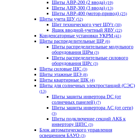
Щиты АВР-200 (2 ввода)
(19)
Щиты АВР-300 (3 ввода)
(13)
Щиты АВР-400 (мотор-привод)
(25)
Щиты учета ЩУ
(52)
Щит технического учет ЩУт
(30)
Ящик вводной-учетный ЯВУ
(22)
Конденсаторные установки УКРМ
(41)
Щиты распределительные ЩР
(6)
Щиты распределительные модульного
оборудования ЩРм
(3)
Щиты распределительные силового
оборудования ЩРс
(3)
Щиты силовые ЩС
(3)
Щиты этажные ЩЭ
(8)
Щиты квартирные ЩК
(4)
Щиты для солнечных электростанций (СЭС)
(13)
Щиты защиты инвертора DC (от
солнечных панелей)
(7)
Щиты защиты инвертора AC (от сети)
(3)
Щиты подключение секций АКБ к
инвертору ЩПС
(3)
Блок автоматического управления
освещением БАУО
(3)