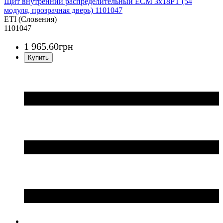
Щит внутренний распределительный ECM 3x18PT (54
модуля, прозрачная дверь) 1101047
ETI (Словения)
1101047
1 965
.
60
грн