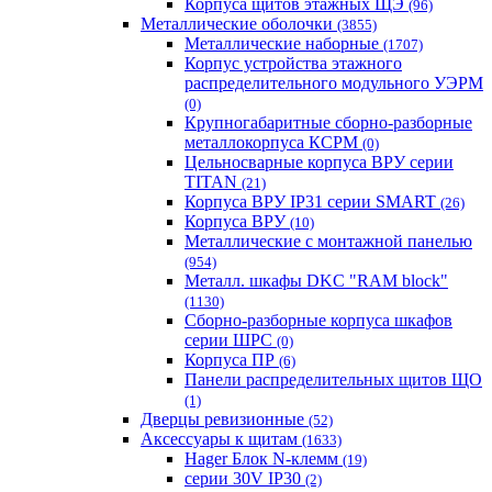
Корпуса щитов этажных ЩЭ
(96)
Металлические оболочки
(3855)
Металлические наборные
(1707)
Корпус устройства этажного
распределительного модульного УЭРМ
(0)
Крупногабаритные сборно-разборные
металлокорпуса КСРМ
(0)
Цельносварные корпуса ВРУ серии
TITAN
(21)
Корпуса ВРУ IP31 серии SMART
(26)
Корпуса ВРУ
(10)
Металлические с монтажной панелью
(954)
Металл. шкафы DKC "RAM block"
(1130)
Сборно-разборные корпуса шкафов
серии ШРС
(0)
Корпуса ПР
(6)
Панели распределительных щитов ЩО
(1)
Дверцы ревизионные
(52)
Аксессуары к щитам
(1633)
Hager Блок N-клемм
(19)
серии 30V IP30
(2)