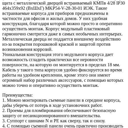
щита с металлической дверцей встраиваемый КМПв 4/28 IP30
464х359х92 (ВхШхГ) MKP54-V-28-30-01 ИЭК. Такие
встраиваемые корпуса для приборов предназначены в
частности для офисов и жилых домов. У них удобная
конструкция, благодаря которой можно просто и оперативно
осуществить монтаж. Корпус модульный пластиковый
гармонично смотрится даже в самых необычных интерьерах.
Металлическая дверца не поддается внешнему воздействию
из-за покрытия порошковой краской и защитой против
возникновения коррозий.
Уникальная конструкция этого модульного корпуса дает
возможность сгладить практически все неровности
поверхности, на которую он монтируется в пределах 18 мм.
Кабель у такого типа корпусов удобно фиксируется во время
работы на удобном креплении, кроме этого они имеют
огромный набор различных аксессуаров, с помощью которых
можно точно и оперативно осуществить монтаж.
Преимущества:
1. Можно монтировать съемные панели в середине корпуса,
дабы уберечь от потерь в ходе установочних работ.
2. Проемы для пломбирования обеспечивают безопасную
защиту от несанкционированного вмешательства.
3. Суппорт с шинами N и PE как сверху, так и снизу.
4. С помощью съемной панели очень практично производить