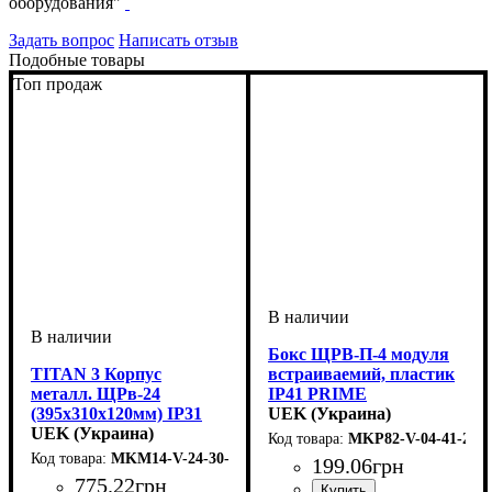
оборудования"
Задать вопрос
Написать отзыв
Подобные товары
Топ продаж
Бокс ЩРВ-П-4 модуля
TITAN 3 Корпус
встраиваемий, пластик
металл. ЩРв-24
IP41 PRIME
(395х310х120мм) IP31
UEK (Украина)
УЕК
UEK (Украина)
MKP82-V-04-41-20
MKM14-V-24-30-T
199
.
06
грн
775
.
22
грн