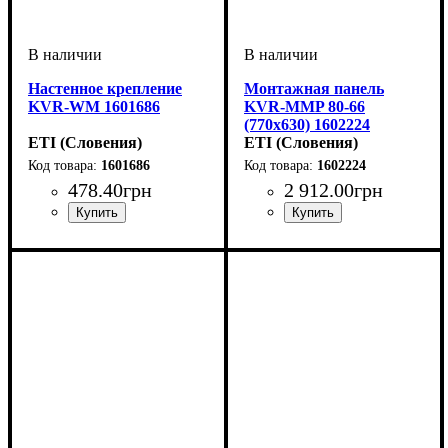
Настенное крепление
Монтажная панель
KVR-WM 1601686
KVR-MMP 80-66
(770х630) 1602224
ETI (Словения)
ETI (Словения)
1601686
1602224
478
.
40
грн
2 912
.
00
грн
Тип изделия
Аксессуары
Серия
: KVR
: крепление
: аксессуар
Тип изделия
Аксессуары
Высота
Ширина
Серия
: KVR
: 770
: 630
: панель
: аксессуар
монтажная