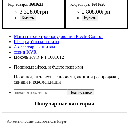
1601621
1601620
3 328
.
00
грн
2 808
.
00
грн
Тип изделия
Аксессуары
Серия
: KVR
:
: аксессуар
Тип изделия
Аксессуары
Серия
: KVR
:
: аксессуар
дополнительная секция
дополнительная секция
Магазин электрооборудования ElectroControl
Шкафы, боксы и щиты
Аксессуары к щитам
серии KVR
Цоколь KVR-P 1 1601612
Подписывайтесь и будьте первыми
Новинки, интересные новости, акции и распродажи,
скидки и рекомендации
Подписаться
Популярные категории
Автоматические выключатели Hager