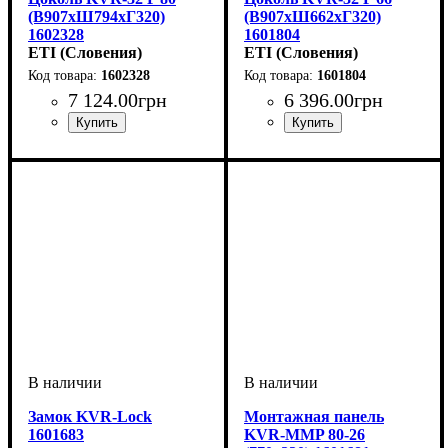
(В907хШ794хГ320)
(В907хШ662хГ320)
1602328
1601804
ETI (Словения)
ETI (Словения)
1602328
1601804
7 124
.
00
грн
6 396
.
00
грн
Тип изделия
Аксессуары
Серия
: KVR
: цоколь
: аксессуар
Тип изделия
Аксессуары
Серия
: KVR
: цоколь
: аксессуар
Замок KVR-Lock
Монтажная панель
1601683
KVR-MMP 80-26