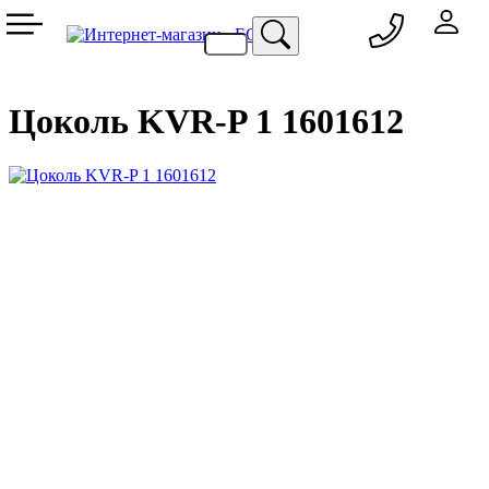
050 333-77-60
048 709-69-79
067 557-02-95
093 836-58-13
Цоколь KVR-P 1 1601612