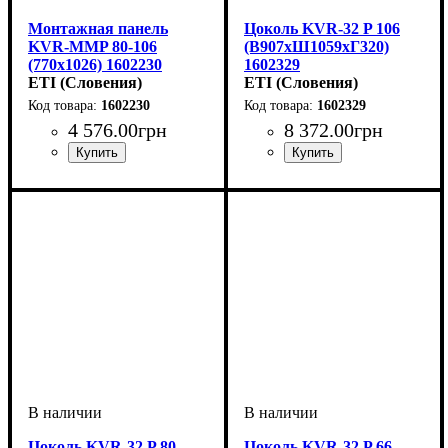
Монтажная панель
Цоколь KVR-32 P 106
KVR-MMP 80-106
(В907хШ1059хГ320)
(770х1026) 1602230
1602329
ETI (Словения)
ETI (Словения)
1602230
1602329
4 576
.
00
грн
8 372
.
00
грн
Тип изделия
Аксессуары
Высота
Ширина
Серия
: KVR
: 770
: 1026
: панель
: аксессуар
Тип изделия
Аксессуары
Серия
: KVR
: цоколь
: аксессуар
монтажная
Цоколь KVR-32 P 80
Цоколь KVR-32 P 66