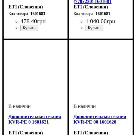
(770х230) 1601681
ETI (Словения)
ETI (Словения)
1601683
1601681
478
.
40
грн
1 040
.
00
грн
Тип изделия
Аксессуары
Серия
: KVR
: замок
: аксессуар
Тип изделия
Аксессуары
Серия
: KVR
: панель
: аксессуар
монтажная
Дополнительная секция
Дополнительная секция
KVR-PE 0 1601621
KVR-PE 00 1601620
ETI (Словения)
ETI (Словения)