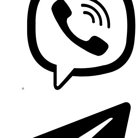
ТТ35
OZKA (Украина)
Phoenix Contact (Германия)
ТТ35А
Plank Electrotechnic (Украина)
ТТИ-100
Pro'sKit (Тайвань)
ТТИ-30
PYLONTECH (Китай)
ТТИ-А
Radpol (Польша)
Raut (Украина)
Reliance (Украина)
REM POWER (Словения)
Schneider-Electric (Франция)
Selec (Индия)
SEZ (Словакия)
Siemens (Германия)
Smart-MAIC
Socomec (Франция)
SOFAR (Китай)
Sungrow (Китай)
TAB (Словения)
Takel (Украина)
Technoelectric (Италия)
Technosystems (Украина)