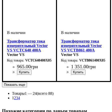
Трансформатор тока
Трансформатор тока
измерительный Vector
измерительный Vector
VS VCTC640 400A
VS VCTB861 400A
40.5×11 400/5
Vector VS
61×12.5 400/5
Vector VS
VCTC640400X05
VCTB861400X05
965
.
00
грн
1 351
.
00
грн
Номинальный первичный ток, А
Номинальный вторичный ток, А
Класс точности
Нагрузка ВА
Серия
: VCTC640
: 5
: 0,5
Номинальный первичный то
Номинальный вторичный то
Класс точности
Нагрузка ВА
Серия
:
:
: VCTB861
: 10
: 0,5
400/5
5
400/5
5
Показать еще
Товары
1 —
24
(всего 88)
1
2
3
4
Похожие категории по даным товарам