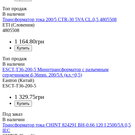
Топ продаж
Трансформатор тока 200/5 CTR-30 5VA CL.0,5 4805508
ETI (Словения)
4805508
1 164
.
80
грн
Топ продаж
ESCT-T36-200-5 Минитрансформатор с разъемным
сердечником d-36mm. 200/5А (кл.=0,5)
Eastron (Китай)
ESCT-T36-200-5
1 329
.
75
грн
Под заказ
Трансформатор тока CHINT 824291 BH-0.66 120 I 2500/5A 0,5
IEC