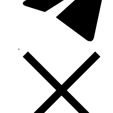
TEKPAN (Турция)
TeleTec (Украина)
TEM (Словения)
Tense (Турция)
Terneo (Украина)
Testboy (Германия)
UEC (Украина)
UEK (Украина)
Vargo (Украина)
Vector VS
Vimar (Италия)
Volter (Украина)
Volterm (Украина)
Wago (Германия)
Wallbox (Испания)
WURTH (Германия)
Zubr (Украина)
АС Привод (Украина)
АСКО-УКРЕМ (Украина)
Билмакс