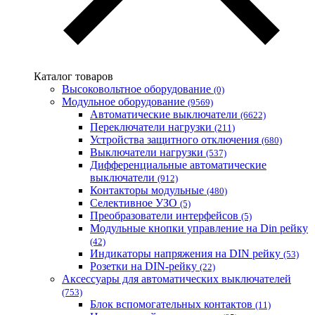
Запорожский завод цветных металлов (ЗЗЦМ)
Каблекс Одесса
Мегомметр (Украина)
Новатек-Электро (Украина)
Одескабель Одесский кабельный завод
Каталог товаров
Промфактор
Высоковольтное оборудование
(0)
Термофит
Модульное оборудование
(9569)
Укрэнерго-Альянс (Украина)
Автоматические выключатели
(6622)
Переключатели нагрузки
(211)
Устройства защитного отключения
(680)
Выключатели нагрузки
(537)
Дифференциальные автоматические
выключатели
(912)
Контакторы модульные
(480)
Селективное УЗО
(5)
Преобразователи интерфейсов
(5)
Модульные кнопки управление на Din рейку
(42)
Индикаторы напряжения на DIN рейку
(53)
Розетки на DIN-рейку
(22)
Аксессуары для автоматических выключателей
(753)
Блок вспомогательных контактов
(11)