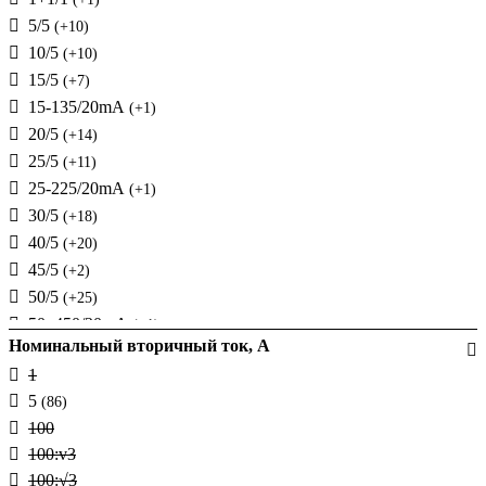
Новатек-Электро (Украина)
5/5
(1)
(+10)
10/5
(+10)
15/5
(+7)
15-135/20mА
(+1)
20/5
(+14)
25/5
(+11)
25-225/20mА
(+1)
30/5
(+18)
40/5
(+20)
45/5
(+2)
50/5
(+25)
50–450/20mА
(+1)
Номинальный вторичный ток, А
60/5
(+27)
1
75/5
(+7)
5
(86)
80/1
(+9)
100
80/5
(+20)
100:v3
90/5
(+1)
100:√3