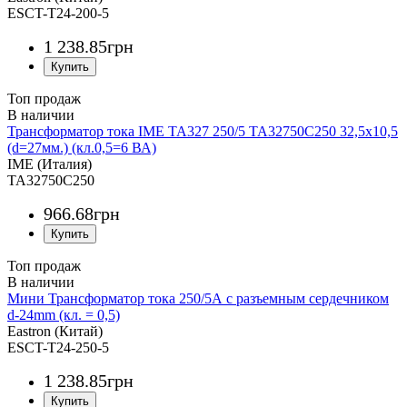
ESCT-T24-200-5
1 238
.
85
грн
Топ продаж
Трансформатор тока IME TA327 250/5 TA32750C250 32,5x10,5
(d=27мм.) (кл.0,5=6 ВА)
IME (Италия)
TA32750C250
966
.
68
грн
Топ продаж
Мини Трансформатор тока 250/5А с разъемным сердечником
d-24mm (кл. = 0,5)
Eastron (Китай)
ESCT-T24-250-5
1 238
.
85
грн