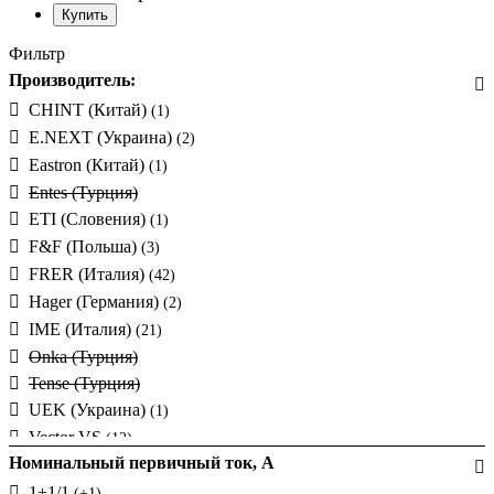
Фильтр
Производитель:
CHINT (Китай)
(1)
E.NEXT (Украина)
(2)
Eastron (Китай)
(1)
Entes (Турция)
ETI (Словения)
(1)
F&F (Польша)
(3)
FRER (Италия)
(42)
Hager (Германия)
(2)
IME (Италия)
(21)
Onka (Турция)
Tense (Турция)
UEK (Украина)
(1)
Vector VS
(12)
Номинальный первичный ток, А
Volter (Украина)
Мегомметр (Украина)
1+1/1
(1)
(+1)