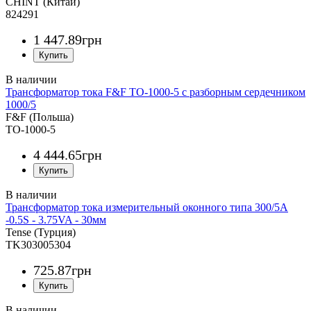
CHINT (Китай)
824291
1 447
.
89
грн
Трансформатор тока F&F TO-1000-5 с разборным сердечником
1000/5
F&F (Польша)
TO-1000-5
4 444
.
65
грн
Трансформатор тока измерительный оконного типа 300/5A
-0.5S - 3.75VA - 30мм
Tense (Турция)
TK303005304
725
.
87
грн