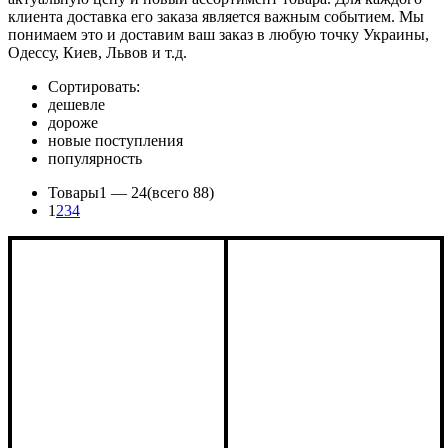
клиента доставка его заказа является важным событием. Мы
понимаем это и доставим ваш заказ в любую точку Украины,
Одессу, Киев, Львов и т.д.
Сортировать:
дешевле
Подробнее:
https://ecshop.com.ua/300-
дороже
5A-
новые поступления
transformatory-
популярность
toka
Товары
1 —
24
(всего 88)
1
2
3
4