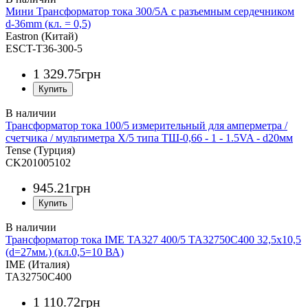
Мини Трансформатор тока 300/5А с разъемным сердечником
d-36mm (кл. = 0,5)
Eastron (Китай)
ESCT-T36-300-5
1 329
.
75
грн
Трансформатор тока 100/5 измерительный для амперметра /
счетчика / мультиметра Х/5 типа ТШ-0,66 - 1 - 1.5VA - d20мм
Tense (Турция)
CK201005102
945
.
21
грн
Трансформатор тока IME TA327 400/5 TA32750C400 32,5x10,5
(d=27мм.) (кл.0,5=10 ВА)
IME (Италия)
TA32750C400
1 110
.
72
грн