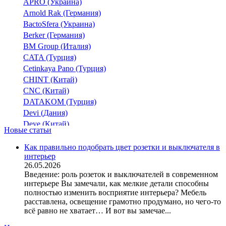
APRO (Украина)
TAQ20P
(1)
Arnold Rak (Германия)
TAQ2M
BactoSfera (Украина)
TAS
Berker (Германия)
TAS102
BM Group (Италия)
TAS102B
CATA (Турция)
TAS102BP
Cetinkaya Pano (Турция)
TAS125
CHINT (Китай)
TAS125P
(2)
CNC (Китай)
TAS127
DATAKOM (Турция)
TAS127B
Devi (Дания)
Deye (Китай)
TAS63P
(1)
Новые статьи
DigiTop (Украина)
TAS64
(1)
DKC (Украина)
Как правильно подобрать цвет розетки и выключателя в
TAS65
(1)
интерьер
Dyness (Китай)
TAS80
26.05.2026
E.NEXT (Украина)
Введение: роль розеток и выключателей в современном
TAS80P
EAE Electric
интерьере Вы замечали, как мелкие детали способны
TAS81
(1)
Eastron (Китай)
полностью изменить восприятие интерьера? Мебель
TAS84
(1)
Eaton (США)
расставлена, освещение грамотно продумано, но чего-то
всё равно не хватает… И вот вы замечае...
TASC
ElectrO (Украина)
Eleks (Украина)
TAT
(18)