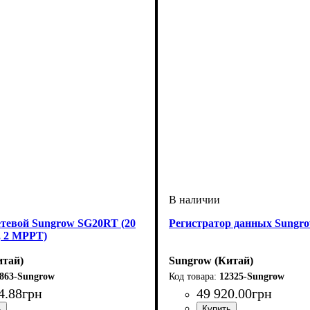
етевой Sungrow SG20RT (20
Регистратор данных Sung
, 2 MPPT)
итай)
Sungrow (Китай)
863-Sungrow
12325-Sungrow
4
.
88
грн
49 920
.
00
грн