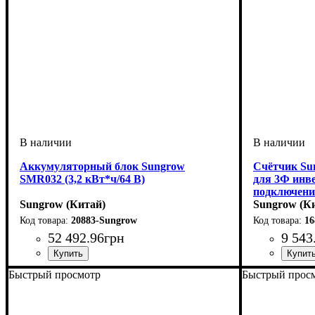
Аккумуляторный блок Sungrow
Счётчик Su
SMR032 (3,2 кВт*ч/64 В)
для 3Ф инв
подключени
Sungrow (Китай)
Sungrow (К
20883-Sungrow
16
52 492
.
96
грн
9 543
Дисплей
: Э
Быстрый просмотр
Быстрый прос