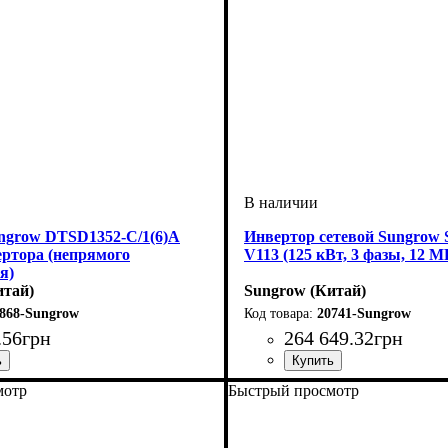
ngrow DTSD1352-C/1(6)A
Инвертор сетевой Sungrow
ертора (непрямого
V113 (125 кВт, 3 фазы, 12 
я)
итай)
Sungrow (Китай)
868-Sungrow
20741-Sungrow
.
56
грн
264 649
.
32
грн
лектронный (ЖКИ)
мотр
Быстрый просмотр