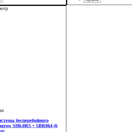
мотр
истемы бесперебойного
ngrow SH6.0RS + SBR064 (6
·ч)