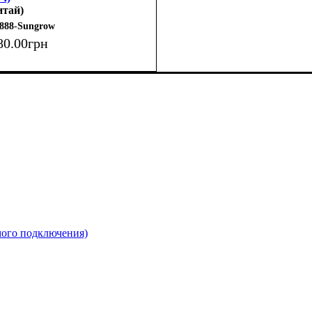
итай)
888-Sungrow
80
.
00
грн
мого подключения)