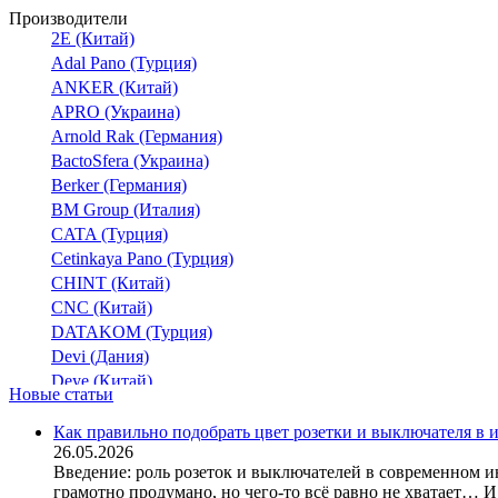
Производители
2E (Китай)
Adal Pano (Турция)
ANKER (Китай)
APRO (Украина)
Arnold Rak (Германия)
BactoSfera (Украина)
Berker (Германия)
BM Group (Италия)
CATA (Турция)
Cetinkaya Pano (Турция)
CHINT (Китай)
CNC (Китай)
DATAKOM (Турция)
Devi (Дания)
Deye (Китай)
Новые статьи
DigiTop (Украина)
DKC (Украина)
Как правильно подобрать цвет розетки и выключателя в 
26.05.2026
Dyness (Китай)
Введение: роль розеток и выключателей в современном и
E.NEXT (Украина)
грамотно продумано, но чего-то всё равно не хватает… И 