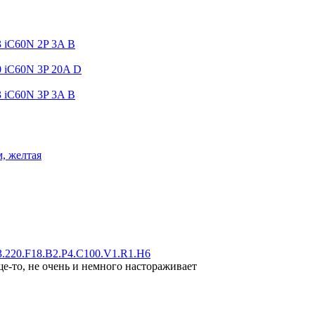
3 iC60N 2P 3A B
0 iC60N 3P 20A D
3 iC60N 3P 3A B
м, желтая
.220.F18.B2.P4.C100.V1.R1.H6
ще-то, не очень и немного настораживает