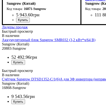
Sungrow (Китай)
Sungrow (К
16871-Sungrow
20
5 943
.
60
грн
111 8
Лидеры продаж
Быстрый просмотр
Аккумуляторный блок Sungrow SMR032 (3,2 кВт*ч/64 В)
Sungrow (Китай)
20883-Sungrow
52 492
.
96
грн
Быстрый просмотр
Счётчик Sungrow DTSD1352-C/1(6)A для 3Ф инвертора (непря
Sungrow (Китай)
16868-Sungrow
9 543
.
56
грн