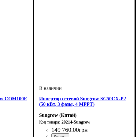
row COM100E
Инвертор сетевой Sungrow SG50CX-P2
(50 кВт, 3 фазы, 4 MPPT)
Sungrow (Китай)
20214-Sungrow
149 760
.
00
грн