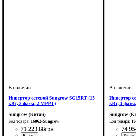
Инвертор сетевой Sungrow SG15RT (15
Инвертор с
кВт, 3 фазы, 2 MPPT)
кВт, 3 фазы
Sungrow (Китай)
Sungrow (К
16862-Sungrow
16
71 223
.
88
грн
74 95