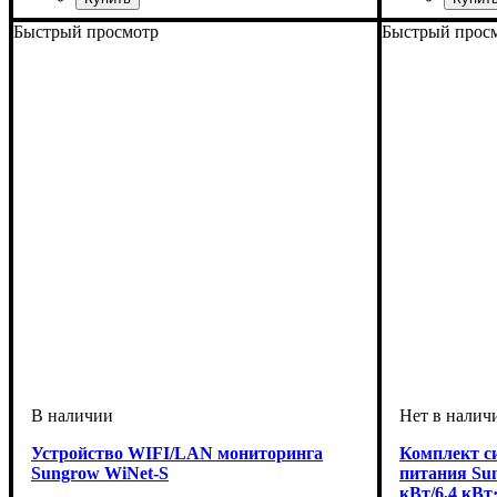
Быстрый просмотр
Быстрый прос
Устройство WIFI/LAN мониторинга
Комплект с
Sungrow WiNet-S
питания Su
кВт/6,4 кВт