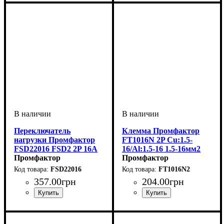
Автоматический
Двухполюсные 2p
B
6 кА
выключатель
Переключатель
Клемма Промфактор
нагрузки Промфактор
FT1016N 2P Cu:1.5-
FSD22016 FSD2 2P 16A
16/Al:1.5-16 1.5-16мм2
1-0-2
Промфактор
синяя
Промфактор
FSD22016
FT1016N2
357
.
00
грн
204
.
00
грн
Устройство
Номинальный ток, А
Количество полюсов, P
Серия
: FSD2
: переключатель
: 16А
: 2p
нагрузки