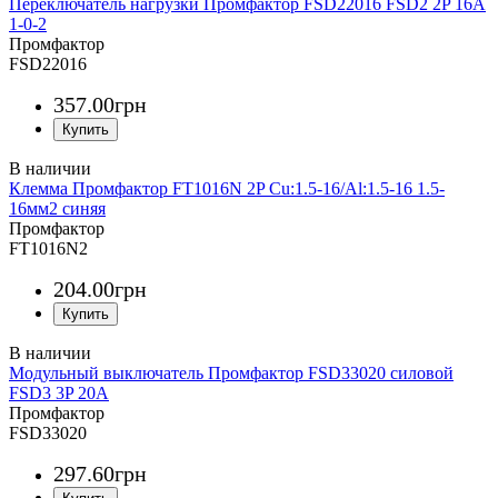
Переключатель нагрузки Промфактор FSD22016 FSD2 2P 16A
1-0-2
Промфактор
FSD22016
357
.
00
грн
Клемма Промфактор FT1016N 2P Cu:1.5-16/Al:1.5-16 1.5-
16мм2 синяя
Промфактор
FT1016N2
204
.
00
грн
Модульный выключатель Промфактор FSD33020 силовой
FSD3 3P 20A
Промфактор
FSD33020
297
.
60
грн