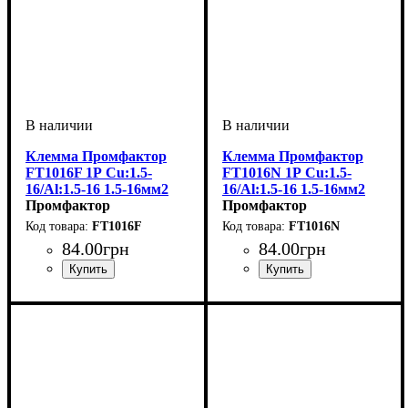
Клемма Промфактор
Клемма Промфактор
FT1016F 1Р Cu:1.5-
FT1016N 1Р Cu:1.5-
16/Al:1.5-16 1.5-16мм2
16/Al:1.5-16 1.5-16мм2
серая
Промфактор
синяя
Промфактор
FT1016F
FT1016N
84
.
00
грн
84
.
00
грн