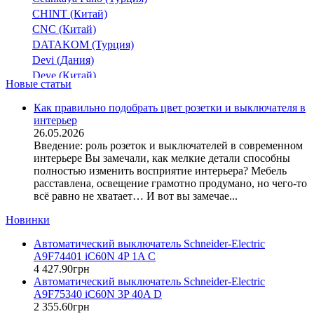
CHINT (Китай)
CNC (Китай)
DATAKOM (Турция)
Devi (Дания)
Deye (Китай)
Новые статьи
DigiTop (Украина)
DKC (Украина)
Как правильно подобрать цвет розетки и выключателя в
интерьер
Dyness (Китай)
26.05.2026
E.NEXT (Украина)
Введение: роль розеток и выключателей в современном
EAE Electric
интерьере Вы замечали, как мелкие детали способны
Eastron (Китай)
полностью изменить восприятие интерьера? Мебель
Eaton (США)
расставлена, освещение грамотно продумано, но чего-то
всё равно не хватает… И вот вы замечае...
ElectrO (Украина)
Eleks (Украина)
Новинки
Entes (Турция)
Автоматический выключатель Schneider-Electric
EON (Таиланд)
A9F74401 iC60N 4P 1A C
ETI (Словения)
4 427
.
90
грн
ETREL (Словения)
Автоматический выключатель Schneider-Electric
Evrosvet (Украина)
A9F75340 iC60N 3P 40A D
Extherm (Германия)
2 355
.
60
грн