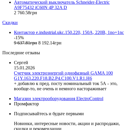
Автоматический выключатель Schneider-Electric
F&F (Польша)
A9F75432 iC60N 4P 32A D
FRER (Италия)
2 760
.
58
грн
FS (Украина)
Скидки
Galkat (Украина)
GAMA (Украина)
Контактор e.industrial.ukc.150.220, 150А, 220В, 1no+1nc
GENERICA (Китай)
-15%
Gewiss (Италия)
9 637
.
81
грн
8 192
.
14
грн
Ginlong Solis (Китай)
Последние отзывы
GreenVision (Китай)
Hager (Германия)
Сергей
Haupa (Германия)
15.01.2026
Счетчик электроэнергий однофазный GAMA 100
HD Hyundai Electric (Корея)
G1Y.163.220.F18.B2.P4.C100.V1.R1.H6
Hemstedt (Германия)
+ добавлю к пред. посту номинальный ток 5А - это,
Horoz Electric (Турция)
вообще-то, не очень и немного настораживает
Huawei (Китай)
Магазин электрооборудования ElectroControl
IME (Италия)
Промфактор
Install Group (Украина)
IPmall (Украина)
Подписывайтесь и будьте первыми
JA SOLAR (Китай)
Новинки, интересные новости, акции и распродажи,
Jokari (Германия)
скидки и рекомендации