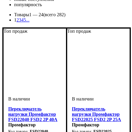
популярность
Товары
1 —
24
(всего 282)
1
2
3
4
5
...
Топ продаж
Топ продаж
Переключатель
Переключатель
нагрузки Промфактор
нагрузки Промфактор
FSD22040 FSD2 2P 40A
FSD22025 FSD2 2P 25A
1-0-2
Промфактор
1-0-2
Промфактор
FSD22040
FSD22025