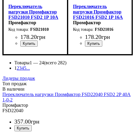
Переключатель
Переключатель
нагрузки Промфактор
нагрузки Промфактор
FSD21010 FSD2 1P 10A
FSD21016 FSD2 1P 16A
1-0-2
Промфактор
1-0-2
Промфактор
FSD21010
FSD21016
178
.
20
грн
178
.
20
грн
Устройство
Номинальный ток, А
Количество полюсов, P
Серия
: FSD2
: переключатель
: 10А
: 1p
Устройство
Номинальный ток, А
Количество полюсов, P
Серия
: FSD2
: переключатель
: 16А
: 1p
нагрузки
нагрузки
Товары
1 —
24
(всего 282)
1
2
3
4
5
...
Лидеры продаж
Топ продаж
Переключатель нагрузки Промфактор FSD22040 FSD2 2P 40A
1-0-2
Промфактор
FSD22040
357
.
00
грн