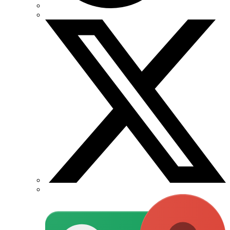
Термофит
Укрэнерго-Альянс (Украина)