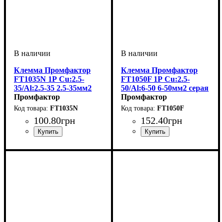
Клемма Промфактор
Клемма Промфактор
FT1035N 1Р Cu:2.5-
FT1050F 1Р Cu:2.5-
35/Al:2.5-35 2.5-35мм2
50/Al:6-50 6-50мм2 серая
синяя
Промфактор
Промфактор
FT1035N
FT1050F
100
.
80
грн
152
.
40
грн