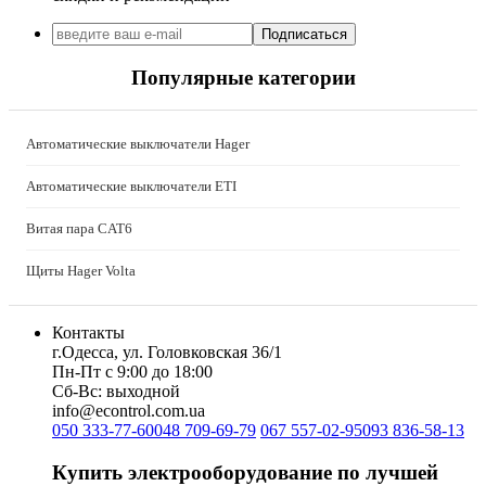
Kanlux
Katko (Финляндия)
Подписаться
KNIPEX (Чехия)
Популярные категории
Kolarz (Австрия)
Kopos (Чехия)
Legrand (Франция)
Автоматические выключатели Hager
LogicPower (Украина)
LuxPower (Китай)
Автоматические выключатели ETI
Massive (Бельгия)
MAXUS (Китай)
Витая пара CAT6
Mersen (Франция)
NIK (Украина)
Щиты Hager Volta
NOARK
Onka (Турция)
Контакты
OZKA (Украина)
г.Одесса, ул. Головковская 36/1
Phoenix Contact (Германия)
Пн-Пт с 9:00 до 18:00
Plank Electrotechnic (Украина)
Сб-Вс: выходной
Pro'sKit (Тайвань)
info@econtrol.com.ua
050 333-77-60
048 709-69-79
067 557-02-95
093 836-58-13
PYLONTECH (Китай)
Radpol (Польша)
Купить электрооборудование по лучшей
Raut (Украина)