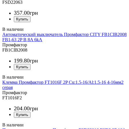
FSD22063
357
.
00
грн
Автоматический выключатель Промфактор CITY FB1CIB2008
FB1-63 2P B 8A 6kA
Промфактор
FB1CIB2008
199
.
80
грн
Клемма Промфактор FT1016F 2P Cu:1.5-16/Al:1.5-16 4-16мм2
серая
Промфактор
FT1016F2
204
.
00
грн