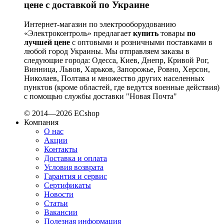
цене с доставкой по Украине
Reliance (Украина)
REM POWER (Словения)
Интернет-магазин по электрооборудованию
Schneider-Electric (Франция)
«Электроконтроль» предлагает
купить
товары
по
Selec (Индия)
лучшей цене
с оптовыми и розничными поставками в
любой город Украины. Мы отправляем заказы в
SEZ (Словакия)
следующие города: Одесса, Киев, Днепр, Кривой Рог,
Siemens (Германия)
Винница, Львов, Харьков, Запорожье, Ровно, Херсон,
Smart-MAIC
Николаев, Полтава и множество других населенных
Socomec (Франция)
пунктов (кроме областей, где ведутся военные действия)
с помощью службы доставки "Новая Почта"
SOFAR (Китай)
Sungrow (Китай)
© 2014—2026 ECshop
TAB (Словения)
Компания
Takel (Украина)
О нас
Акции
Technoelectric (Италия)
Контакты
Technosystems (Украина)
Доставка и оплата
TEKPAN (Турция)
Условия возврата
TeleTec (Украина)
Гарантия и сервис
TEM (Словения)
Сертификаты
Новости
Tense (Турция)
Статьи
Terneo (Украина)
Вакансии
Testboy (Германия)
Полезная информация