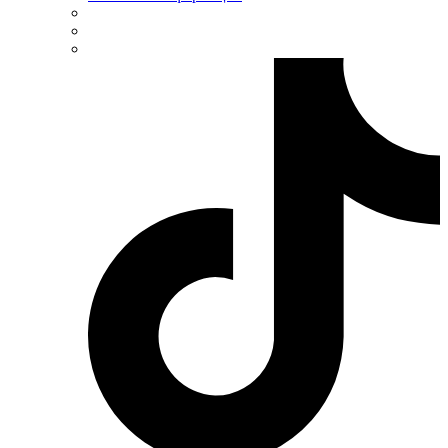
UEC (Украина)
UEK (Украина)
Vargo (Украина)
Vector VS
Vimar (Италия)
Volter (Украина)
Volterm (Украина)
Wago (Германия)
Wallbox (Испания)
WURTH (Германия)
Zubr (Украина)
АС Привод (Украина)
АСКО-УКРЕМ (Украина)
Билмакс
Запорожский завод цветных металлов (ЗЗЦМ)
Каблекс Одесса
Мегомметр (Украина)
Новатек-Электро (Украина)
Одескабель Одесский кабельный завод
Промфактор