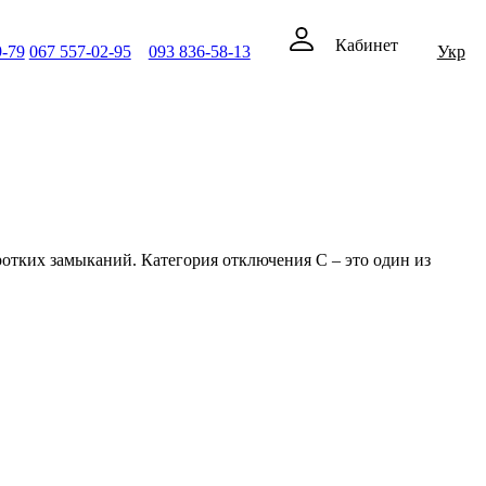
Кабинет
9-79
067 557-02-95
093 836-58-13
Укр
ротких замыканий. Категория отключения C – это один из