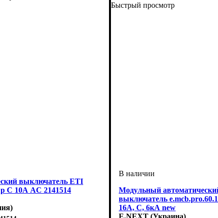
Быстрый просмотр
ский выключатель ETI
p C 10А AC 2141514
Модульный автоматически
выключатель e.mcb.pro.60.1
ния)
16А, C, 6кА new
E.NEXT (Украина)