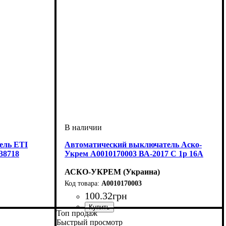
ель ETI
Автоматический выключатель Аско-
38718
Укрем A0010170003 ВА-2017 С 1р 16А
АСКО-УКРЕМ (Украина)
A0010170003
100
.
32
грн
Топ продаж
ка
kA
выключатель
люсные 2p
: C
: 6 кА
Исполнение
Номинальный ток, А
Количество полюсов
Отключающая характеристика
Отключающая способность, kA
Тип монтажа
Серия
Соответствие стандартам
: ВА-2017
: Модульные
: DIN-рейка
: Однополюсный 1p
: 16А
: ДСТУ EN 60898-
: C
: 6 кА
Быстрый просмотр
1