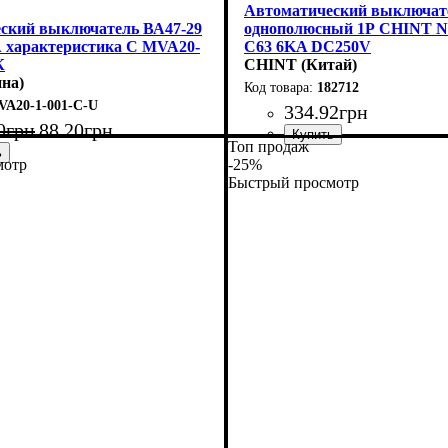
Автоматический выключат
ский выключатель ВА47-29
однополюсный 1Р CHINT 
А характеристика C MVA20-
C63 6KA DC250V
К
CHINT (Китай)
на)
182712
VA20-1-001-C-U
334
.
92
грн
0
грн
88
.
20
грн
Топ продаж
Номинальный ток, А
Количество полюсов
Отключающая характеристи
Ток
Тип монтажа
Серия
: DC (постоянный ток)
: NB1-63DC
: DIN-рейка
: Одноп
: 63А
мотр
-25%
е
й ток, А
полюсов
я характеристика
я способность, kA
а
ременный ток)
-29
 Автоматический выключатель
: Модульные
: DIN-рейка
: Однополюсный 1p
: 1А
: C
: 4,5 кА
Быстрый просмотр