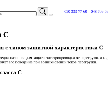
050 333-77-60
048 709-6
и C
я с типом защитной характеристики C
редназначенное для защиты электропроводки от перегрузок и ко
еляет его поведение при возникновении токов перегрузки.
класса C